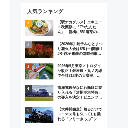
人気ランキング
【駅ナカグルメ】エキュー
ト秋葉原に「T’sたんた
ん」 新橋に551蓬莱の
DNAを継ぐ「東京豚饅」、
オムライス専門店「肉とた
【2026年】銚子みなとまつ
まご」新グルメ続々登場！
り花火大会は8/8 (土)開催！
【2026年8月】
JR･銚子電鉄の臨時列車や
アクセス情報、利根川に咲
く8,000発の大迫力＆屋台
2026年9月東京メトロダイ
を満喫
ヤ改正！銀座線・丸ノ内線
で合計212本の大増発、混
雑緩和に期待
南海電鉄がなにわ筋線に乗
り入れる「次期空港特急」
の導入を決定！ピニンファ
リーナによる日本初の鉄道
デザイン
【大井川鐵道】着るだけで
トーマス号もSL・ELも乗
れる「フリーきっぷTシャ
ツ」8月6日より受注販売