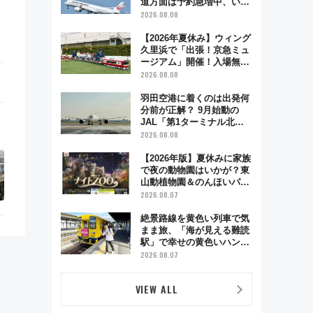
道方面は予約急増中、いま
から狙うべき日は？
2026.08.08
【2026年夏休み】ウィング
久里浜で「出張！京急ミュ
ージアム」開催！入場無料
でスタンプラリーや子ども
2026.08.08
制服撮影も
羽田空港に着くのは出発何
分前が正解？ 9月始動の
JAL「第1ターミナル北側
サテライト」は徒歩1キロ
2026.08.08
超え！ 知っておきたい変更
点まとめ
【2026年版】夏休みに家族
で夜の動物園はいかが？東
山動植物園＆のんほいパー
ク「ナイトZOO」開催情報
2026.08.07
絶景路線を黄色い列車で気
まま旅、「海が見える難読
駅」で幸せの黄色いハンカ
チに願いを 「新・鉄道ひ
2026.08.07
とり旅」279回目の舞台は
「島原鉄道」
VIEW ALL