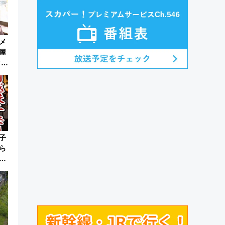
メ
屋
ク塚
子
ら
子
開