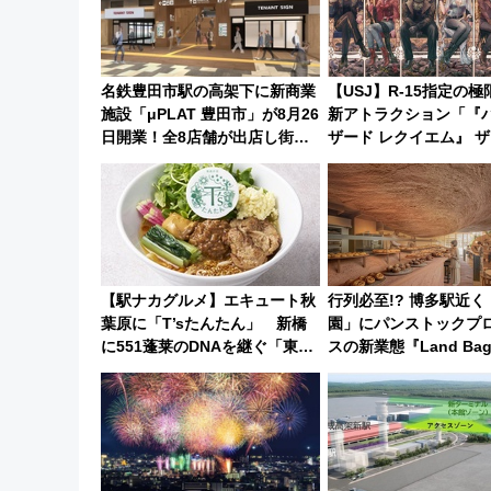
名鉄豊田市駅の高架下に新商業
【USJ】R-15指定の
施設「μPLAT 豊田市」が8月26
新アトラクション「『
日開業！全8店舗が出店し街の
ザード レクイエム』 
新たな玄関口へ
ブ」今秋登場 ―予測
怖に泣き叫べ―
【駅ナカグルメ】エキュート秋
行列必至!? 博多駅近
葉原に「T’sたんたん」 新橋
園」にパンストックプ
に551蓬莱のDNAを継ぐ「東京
スの新業態『Land Bag
豚饅」、オムライス専門店「肉
8/7オープン 秋からは
とたまご」新グルメ続々登場！
営業も！
【2026年8月】