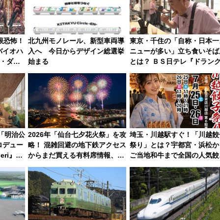
極限恐怖！
北九州モノレール、新型車両導
東京・千住の「自称・日本一
バイオハ
入へ 今日からデザイン総選挙
ニューが多い」立ち食いそば
ザ・ダイ
始まる
とは？ ＢＳ日テレ『ドラン
不能の恐
地のふらっと立ち食いそば』
7/27夜10時～放送
く「明治公
2026年「仙台七夕花火祭」を攻
埼玉・川越駅すぐ！「川越餃
ロデュー
略！ 混雑回避の地下鉄アクセス
祭り」とは？宇都宮・浜松か
eri』
からまだ買える有料席情報、花
ご当地和牛まで全国の人気餃
ビストロ
火前に楽しむ仙台観光ルートま
を食べ比べ【7月25日・26日
で解説！
催】