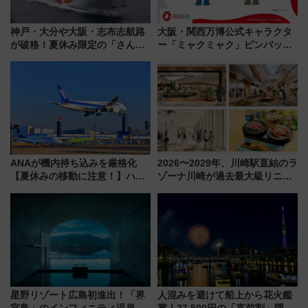
神戸・大分や大阪・志布志航路
大阪・関西万博公式キャラクタ
が破格！夏休み限定の「さんふ
ー「ミャクミャク」ピンバッジ
らわあスペシャルセール」スタ
新登場！関西の駅構内などで7月
ート 夕朝食ビュッフェ付きで
中旬発売
快適な船旅はいかが？
ANAが機内持ち込みを厳格化
2026〜2029年、川崎駅直結のラ
【夏休みの移動に注意！】ハン
ゾーナ川崎が過去最大級リニュ
ドバッグやPCケースも対象の
ーアル！ フードコート拡大など
「身の回り品」新サイズ制限
「いつから何が変わるか」徹底
(40×30×20cm)おさらい
解説！
星野リゾート広島初進出！「界
人混みを避けて船上から花火鑑
宮島」のインフィニティ温泉と
賞！27,500円の「直前割」隅田