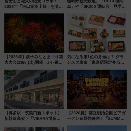
富士山と花火の絶景コラボ！
嵯峨野観光鉄道、「DE10 機関
2026年「河口湖湖上祭」を楽し
車」や「SK200 運転台」見学ツ
む完全ガイド＆鉄道アクセスの
アーを開催！ ラストランイベン
ススメ
トの一環で激レア体験できちゃ
うかも 参加方法やスケジュール
をご紹介
【2026年】銚子みなとまつり花
気になる第1位の弁当は？ グラ
火大会は8/8 (土)開催！JR･銚子
ンスタ東京「東京駅限定弁当
電鉄の臨時列車やアクセス情
2026 売上ランキング」
報、利根川に咲く8,000発の大迫
力＆屋台を満喫
【博多駅・筑紫口新スポット】
【2026夏】都立明治公園ビアガ
新幹線高架下「VIERRA博多テ
ーデン＆野外映画！「SUMMER
ラス」が9/18開業！九州初出店
LOUNGE」のアクセスと上映ス
など注目の全6店舗 「博多活憩
ケジュール 夜風とビール、映画