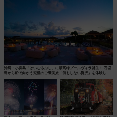
とめ（石川県）
どに【JR東日本】
沖縄・小浜島「はいむるぶし」に最高峰プールヴィラ誕生！ 石垣
島から船で向かう究極のご褒美旅「何もしない贅沢」を体験して
みない？