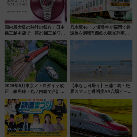
国内最大級の時計の祭典！日本
乃木坂46一ノ瀬美空が福岡で鉄
橋三越本店で「第29回三越ワー
道旅を満喫⁈ 西鉄の観光列車
ルドウォッチフェア」開幕
「THE RAIL KITCHEN
【2026年8月5日～25日】
CHIKUGO」で巡る福岡･太宰
府･柳川の旅！YouTubeが公開
に
2026年9月東京メトロダイヤ改
【車なし日帰り】三浦半島・絶
正！銀座線・丸ノ内線で合計
景カフェと透明度AA穴場ビーチ
212本の大増発、混雑緩和に期
を巡る！ おトクな電車きっぷ活
待
用してストレスフリー旅へ行こ
う！