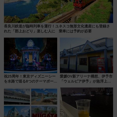
長良川鉄道が臨時列車を運行！ユネスコ無形文化遺産にも登録さ
れた「郡上おどり」楽しむ人に 乗車には予約が必要
祝25周年！東京ディズニーシー
愛媛OV新アリーナ構想、伊予市
を水路で巡る8つのテーマポート
「ウェルピア伊予」が急浮上！
と限定デコレーションを解説
サイボウズ青野社長の参加表明
で探る鉄道アクセスの未来