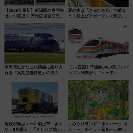
【2026年最新】新潟駅の再開発
夏の夜は「さるびあ丸」で飲も
はいつ完成？ 万代広場全面完成
う！船上ビアガーデンで東京湾
から「にいがた2キロ」・古町再
の夜景を眺めながら軽く一
開発、バスタ新潟構想まで徹底
杯……工場直送生ビールや島グ
解説！
ルメが美味い
南海電鉄がなにわ筋線に乗り入
【JR四国】予讃線8000系アンパ
れる「次期空港特急」の導入を
ンマン列車がリニューアル！内
決定！ピニンファリーナによる
外装デザイン公開 デビューは
日本初の鉄道デザイン
今年12月
近鉄が新型レール削正車「きず
よみうりランド「ポケパーク カ
な」9月導入 「ミリング式」採
ントー」チケット新ルール解