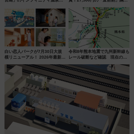
古式サウナ「石風呂」を大解剖
川花火クルーズはデパ地下グル
宿泊料金・アクセスは？（2026
メも持ち込みOK
年7月23日開業）
白い恋人パークが7月30日大規
令和8年熊本地震で九州新幹線も
模リニューアル！ 2026年最新の
レール破断など確認 現在の運
新エリア・工場見学の見どころ
転見合わせ状況と交通網への影
と料金・アクセスを徹底解説
響
（札幌市）