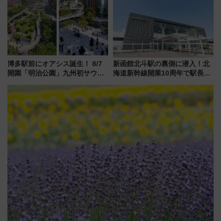
通り」も一新
を満喫！
博多駅前にオアシス誕生！ 8/7
新函館北斗駅の裏側に潜入！北
開園「明治公園」九州初サウナ
海道新幹線開業10周年で駅長
TOTOPAや日本一のピザなど絶
室・地下通路など公開イベン
品グルメ登場で駅前の過ごし方
ト 参加方法や体験内容を紹介
はどう変わる？