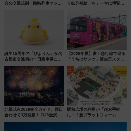
会の交通規制・臨時列車マッ
り鉄分補給」をテーマに博覧会
プ！JR東海・近鉄で快適にアク
を実施！くすのきホールで8月
セス
14日から 新車両「トキイロ」体
験ブースも アクセスや申込方法
を解説
誕生15周年の「ぴよりん」が名
【2026年夏】富士急行線で巡る
古屋市交通局の一日乗車券に！
「うちはサスケ」誕生日スタン
東山線では貸切電車も登場【限
プラリー！富士急ハイランド限
定1万5000枚】
定グルメ＆グッズ徹底ガイド
北國花火2026完全ガイド、両日
駅前広場の利用が「超お手軽」
合わせて3万発超！ 7/25金沢大
に！？新プラットフォーム
会・8/1川北大会の2つの花火大
「HirakeBA」8月3日始動、ス
会の日程・アクセス・観覧席ま
マホで簡単申請 物販や演奏会な