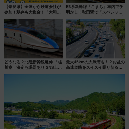
【奈良県】全国から鉄道会社が
E6系新幹線「こまち」車内で夜
参加！駅弁も大集合！「大和鉄
明かし！秋田駅で「スペシャル
道まつり2026」が8月8日・9日
ナイト」8月開催、料金や予約方
に開催決定
法は？
どうなる？北陸新幹線延伸 「桂
最大45kmの大渋滞も！？お盆の
川案」決定も課題あり SNS上の
高速道路をスイスイ乗り切る快
声は
適ドライブ術