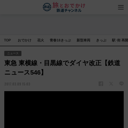
TOP
おでかけ
花火
青春18きっぷ
新型車両
きっぷ
駅･街 再
ニュース
東急 東横線・目黒線でダイヤ改正【鉄道
ニュース546】
2017.03.09 15:03