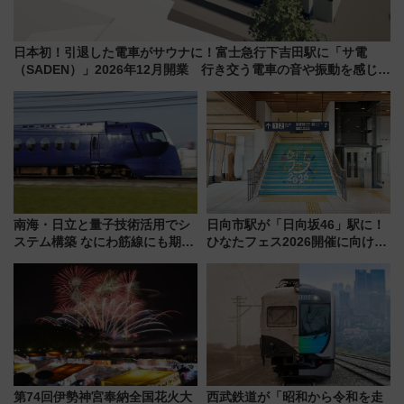
日本初！引退した電車がサウナに！富士急行下吉田駅に「サ電
（SADEN）」2026年12月開業 行き交う電車の音や振動を感じな
がら「ととのう」新感覚
南海・日立と量子技術活用でシ
日向市駅が「日向坂46」駅に！
ステム構築 なにわ筋線にも期待
ひなたフェス2026開催に向けJR
乗務員・車両計画作業を短縮へ
九州が記念きっぷや臨時列車で
全力応援 夜行列車「ドリーム
おひさま号」も走る
第74回伊勢神宮奉納全国花火大
西武鉄道が「昭和から令和を走