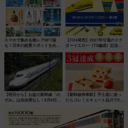
たな玄関口へ
ローおひさま」が救世主に？
スマホで集める激レアNFT版
【7/24発売】2027年引退のドク
も！日本の絶景スポットをめぐ
ターイエロー（T5編成）記念グ
って集める「索道印(さくどうい
ッズ7種が登場！ 新幹線車内放
ん)」企画がスタート
送の目覚まし時計など通販・販
売店舗まとめ
【明日から】お盆の新幹線「の
【新幹線停車駅】手土産に迷っ
ぞみ」は自由席なし！8月8日午
たらコレ！エキュート品川で3年
前はほぼ満席…でも数時間ズラ
連続売上1位を獲得した定番手土
せば空きが見つかることも 混
産スイーツとは？
雑避ける「空席」探しのコツ