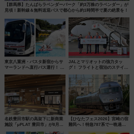
【群馬県】たんばらラベンダーパーク「約3万株のラベンダー」が
見頃！新幹線＆無料送迎バスで都心から約1時間半で夏の絶景を！
東京八重洲・バスタ新宿からサ
JALとマリオットの強力タッ
マーランドへ直行バス運行！ お
グ！ フライトと宿泊のステイタ
トクな1Dayパスで夏のプールと
スマッチでFLY ON ポイントや
推し活を楽しもう！（2026年
上級会員資格を効率よく獲得す
8/1～31）
る方法を解説
名鉄豊田市駅の高架下に新商業
【ひなたフェス2026】宮崎の宿
施設「μPLAT 豊田市」が8月26
難民へ！特急787系で一晩過ご
日開業！全8店舗が出店し街の新
せる夜間滞在型イベント「スワ