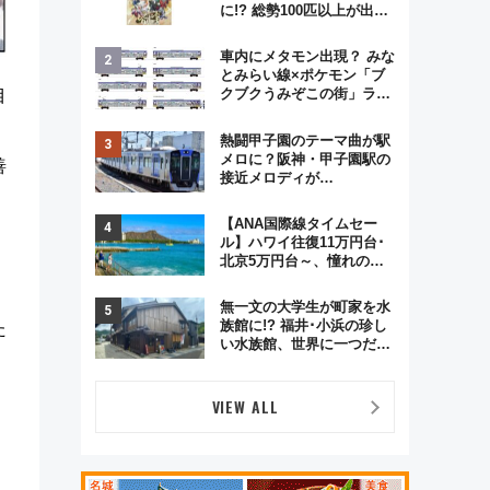
に!? 総勢100匹以上が出現
「レジェンドリサーチ」本
格謎解き・グッズ情報まと
車内にメタモン出現？ みな
め
とみらい線×ポケモン「ブ
クブクうみぞこの街」ラッ
目
ピング電車が運行開始に！
この夏は直通列車で横浜
熱闘甲子園のテーマ曲が駅
へ！
メロに？阪神・甲子園駅の
善
接近メロディが
Vaundy「かげろう」×向谷
実アレンジの特別仕様へ、
【ANA国際線タイムセー
8月5日始発から
ル】ハワイ往復11万円台･
北京5万円台～、憧れのビ
ジネスクラスも！来春の
GW旅行まで狙える激アツ
無一文の大学生が町家を水
路線まとめ（8/10まで）
族館に!? 福井･小浜の珍し
た
い水族館、世界に一つだけ
の塗り箸制作体験、鯖街道
の御食国など 小浜観光レポ
第2弾
VIEW ALL