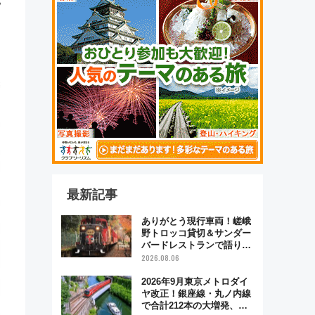
地
最新記事
ありがとう現行車両！嵯峨
野トロッコ貸切＆サンダー
バードレストランで語り合
う秋の京都 斉藤雪乃＆福
2026.08.06
原トシヒロと行く！9月13
日「京都の鉄道満喫ツア
2026年9月東京メトロダイ
ー」開催
ヤ改正！銀座線・丸ノ内線
で合計212本の大増発、混