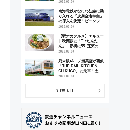
雑緩和に期待
2026.08.06
南海電鉄がなにわ筋線に乗
り入れる「次期空港特急」
の導入を決定！ピニンファ
リーナによる日本初の鉄道
2026.08.06
デザイン
【駅ナカグルメ】エキュー
ト秋葉原に「T’sたんた
ん」 新橋に551蓬莱の
DNAを継ぐ「東京豚饅」、
2026.08.06
オムライス専門店「肉とた
まご」新グルメ続々登場！
乃木坂46一ノ瀬美空が西鉄
【2026年8月】
「THE RAIL KITCHEN
CHIKUGO」に乗車！太宰
府･柳川を巡る福岡観光列
2026.08.06
車の魅力と予約攻略ガイド
VIEW ALL