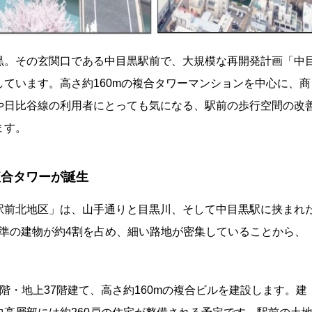
黒。その玄関口である中目黒駅前で、大規模な再開発計画「中
ています。高さ約160mの複合タワーマンションを中心に、商
や日比谷線の利用者にとっても気になる、駅前の歩行空間の改
ます。
複合タワーが誕生
駅前北地区」は、山手通りと目黒川、そして中目黒駅に挟まれ
震基準の建物が約4割を占め、細い路地が密集していることから、
階・地上37階建て、高さ約160mの複合ビルを建設します。建