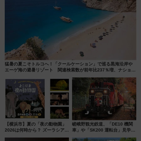
猛暑の夏こそトルコへ！「クールケーション」で巡る黒海沿岸や
エーゲ海の避暑リゾート 関連検索数が前年比237％増、ナショジ
オも認める『2026年に訪れるべき世界の旅先』
【横浜市】夏の「夜の動物園」
嵯峨野観光鉄道、「DE10 機関
2026は何時から？ ズーラシア・
車」や「SK200 運転台」見学ツ
野毛山・金沢の電車アクセスや
アーを開催！ ラストランイベン