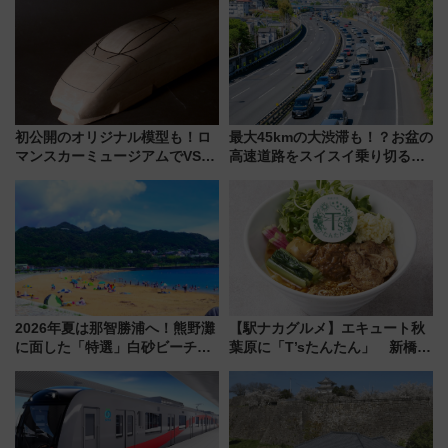
見どころ、限定イベントを徹底
トの一環で激レア体験できちゃ
解説！
うかも 参加方法やスケジュール
をご紹介
初公開のオリジナル模型も！ロ
最大45kmの大渋滞も！？お盆の
マンスカーミュージアムでVSE
高速道路をスイスイ乗り切る快
の設計秘話に迫る企画展が7月
適ドライブ術
15日スタート
2026年夏は那智勝浦へ！熊野灘
【駅ナカグルメ】エキュート秋
に面した「特選」白砂ビーチは
葉原に「T’sたんたん」 新橋に
必見 「第17回那智勝浦町花火大
551蓬莱のDNAを継ぐ「東京豚
会」は8月11日開催！
饅」、オムライス専門店「肉と
たまご」新グルメ続々登場！
【2026年8月】