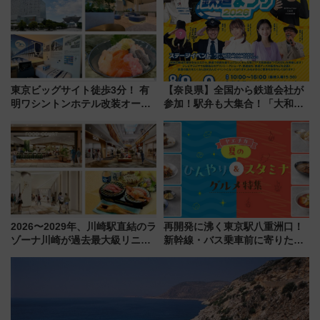
アクセス
東京ビッグサイト徒歩3分！ 有
【奈良県】全国から鉄道会社が
明ワシントンホテル改装オープ
参加！駅弁も大集合！「大和鉄
ン直前「ゆりかもめ運転台付き
道まつり2026」が8月8日・9日
客室」や海鮮丼が人気の朝食ビ
に開催決定
ュッフェを現地レポ
2026〜2029年、川崎駅直結のラ
再開発に沸く東京駅八重洲口！
ゾーナ川崎が過去最大級リニュ
新幹線・バス乗車前に寄りたい
ーアル！ フードコート拡大など
「ヤエチカ」2026年夏の「ひん
「いつから何が変わるか」徹底
やり＆スタミナグルメ」6選【新
解説！
店舗も！】