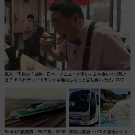
東京・千住の「自称・日本一メニューが多い」立ち食いそば屋と
は？ ＢＳ日テレ『ドランク塚地のふらっと立ち食いそば』7/27夜
10時～放送
East-iの後継機「E927形」2029
東京八重洲・バスタ新宿からサ