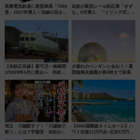
筑豊電気鉄道に新型車両「7000
近鉄が新型レール削正車「きず
形」2027年導入！沿線の花をイ
な」9月導入 「ミリング式」採
メージしたイエローを採用 車
用でメンテナンス作業を効率
内は落ち着いたゆとりある空間
化！安全性や乗り心地の向上に
に
貢献するだけでなく、全線区で
活躍するための仕組みも
【名鉄広見線】新可児～御嵩間
夕暮れのペンギンと会おう！葛
が2029年4月に廃止へ 存続協
西臨海水族園が夜8時まで延長
議終了で100年の歴史に幕
埼玉・川越駅すぐ！「川越餃子
【ANA国際線タイムセール】ハ
祭り」とは？宇都宮・浜松から
ワイ往復11万円台･北京5万円台
ご当地和牛まで全国の人気餃子
～、憧れのビジネスクラスも！