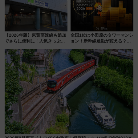
を楽しんで
【2026年版】東葉高速線も追加
全国1位は小田原のタワーマンシ
でさらに便利に！人気きっぷ
ョン！新幹線通勤が変える？
「サンキューちばフリーパス」
「住みたい街」の最新トレンド
今年も発売 秋・早春に千葉県を
【新築マンション人気ランキン
巡るなら使い勝手・コスパ抜群
グ】