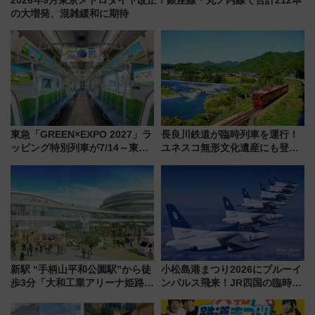
2026年9月東京メトロダイヤ改正！銀座線・丸ノ内線で合計212本
の大増発、混雑緩和に期待
東急「GREEN×EXPO 2027」ラ
長良川鉄道が臨時列車を運行！
ッピング特別列車が7/14～東
ユネスコ無形文化遺産にも登録
横・田園都市・目黒線でデビュ
された「郡上おどり」楽しむ人
ー！ 注目の編成やデザインまと
に 乗車には予約が必要
め
新駅 “手柄山平和公園駅”から徒
小松島港まつり2026にブルーイ
歩3分「大和工業アリーナ姫路」
ンパルス飛来！JR四国の臨時ダ
10月開業！Novelbright公演 や
イヤや駐車場予約を徹底解説
大相撲巡業など 豪華イベントと