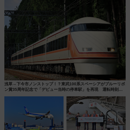
を食べ比べ【7月25日・26日開
来春のGW旅行まで狙える激ア
催】
ツ路線まとめ（8/10まで）
浅草→下今市ノンストップ！？東武100系スペーシアがブルーリボ
ン賞35周年記念で「デビュー当時の停車駅」を再現 運転時刻や
特急券の買い方を紹介