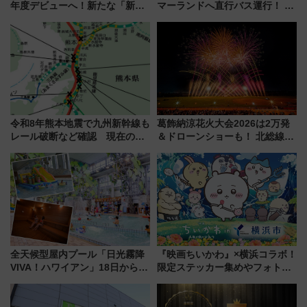
年度デビューへ！新たな「新幹
マーランドへ直行バス運行！ お
線専用検測車」の性能を徹底解
トクな1Dayパスで夏のプールと
説【JR東日本】
推し活を楽しもう！（2026年
8/1～31）
令和8年熊本地震で九州新幹線も
葛飾納涼花火大会2026は2万発
レール破断など確認 現在の運
＆ドローンショーも！ 北総線を
転見合わせ状況と交通網への影
使った穴場アクセスや臨時列
響
車、観覧スポット情報と周辺観
光まとめ（7/28開催）
全天候型屋内プール「日光霧降
『映画ちいかわ』×横浜コラボ！
VIVA！ハワイアン」18日から営
限定ステッカー集めやフォトス
業開始 小さなお子様連れのフ
ポット、特別花火でみなとみら
ァミリーから大人まで幅広い世
いを満喫しよう（花火鑑賞会応
代が一日中楽しる夏のリゾート
募は7/12まで！）