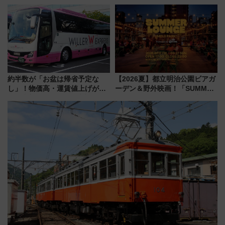
ル高知」が8月開業
東山線では貸切電車も登場【限
定1万5000枚】
約半数が「お盆は帰省予定な
【2026夏】都立明治公園ビアガ
し」！物価高・運賃値上げが財
ーデン＆野外映画！「SUMMER
布を直撃、往復1万円以内なら帰
LOUNGE」のアクセスと上映ス
りたいけど……【WILLER お盆
ケジュール 夜風とビール、映画
帰省動向調査】
を満喫！