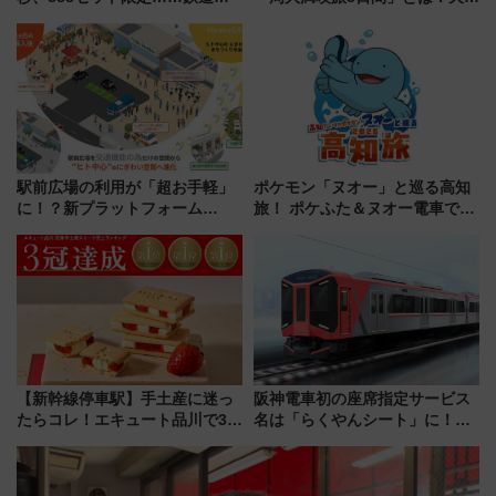
社の「8・8・8」な記念きっぷ
立・小樽・日光東照宮など全国
たち
の絶景＆限定グルメを網羅！煩
雑な手続きも不要でお手軽に楽
しめるプランが登場
駅前広場の利用が「超お手軽」
ポケモン「ヌオー」と巡る高知
に！？新プラットフォーム
旅！ ポケふた＆ヌオー電車で楽
「HirakeBA」8月3日始動、ス
しむ鉄道スタンプラリーで土佐
マホで簡単申請 物販や演奏会な
路の絶景と絶品グルメを満喫！
どに【JR東日本】
（7月18日スタート）
【新幹線停車駅】手土産に迷っ
阪神電車初の座席指定サービス
たらコレ！エキュート品川で3年
名は「らくやんシート」に！新
連続売上1位を獲得した定番手土
型3000系で大阪梅田～山陽姫路
産スイーツとは？
を快適移動