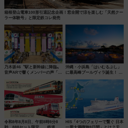
箱根登山電車100形引退記念企画！窓全開で涼を楽しむ「天然クー
ラー体験号」と限定鉄コレ発売
乃木坂46〝駅と新幹線に降臨〟
沖縄・小浜島「はいむるぶし」
音声ARで響くメンバーの声「真
に最高峰プールヴィラ誕生！ 石
夏の全国ツアー2026」
垣島から船で向かう究極のご褒
美旅「何もしない贅沢」を体験
してみない？
令和8年8月8日、午前8時8分8
HIS「4つのフェリーで繋ぐ 日本
秒、888セット限定……鉄道各
一周大満喫旅8日間」とは？天橋