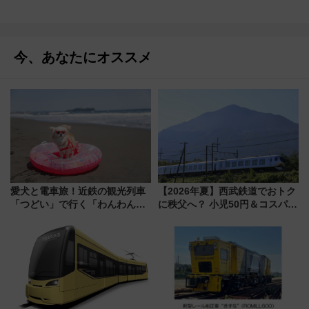
今、あなたにオススメ
愛犬と電車旅！近鉄の観光列車
【2026年夏】西武鉄道でおトク
「つどい」で行く「わんわん列
に秩父へ？ 小児50円＆コスパ最
車」第5弾！海辺のBBQも楽し
強きっぷで「安・近・短」な家
める日帰りツアー
族旅行！ 深夜の正丸トンネル探
検や特急ラビューも