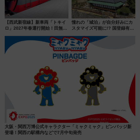
【西武新宿線】新車両「トキイ
憧れの「城泊」が自分好みにカ
ロ」2027年春運行開始！田無・
スタマイズ可能に!? 国登録有形
新所沢にも停車 2028年春には
文化財・丸亀城「延寿閣別館」
「第2弾」も
にオーダーメイド型の宿泊プラ
ンが誕生！
大阪・関西万博公式キャラクター「ミャクミャク」ピンバッジ新
登場！関西の駅構内などで7月中旬発売