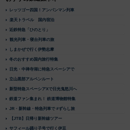
レッツゴー四国！アンパンマン列車
楽天トラベル 国内宿泊
近鉄特急「ひのとり」
観光列車・寝台列車の旅
しまかぜで行く伊勢志摩
冬のおすすめ国内旅行特集
日光・中禅寺湖に特急スペーシアで
立山黒部アルペンルート
新型特急スペーシアXで日光鬼怒川へ
鉄道ファン集まれ！ 鉄道博物館特集
JR・新幹線・特急列車で #ずらし旅
【JTB】日帰り新幹線ツアー
サフィール踊り子号で行く伊豆