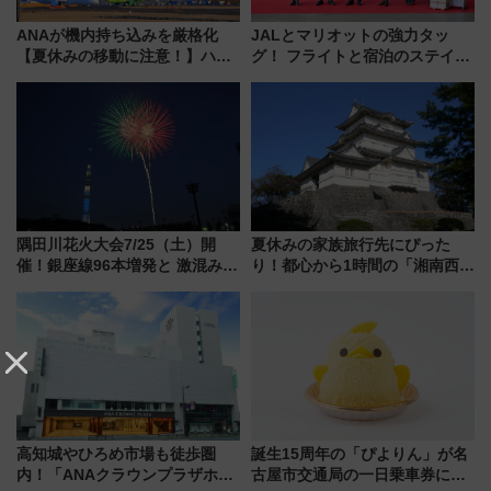
ANAが機内持ち込みを厳格化
JALとマリオットの強力タッ
【夏休みの移動に注意！】ハン
グ！ フライトと宿泊のステイタ
ドバッグやPCケースも対象の
スマッチでFLY ON ポイントや
「身の回り品」新サイズ制限
上級会員資格を効率よく獲得す
(40×30×20cm)おさらい
る方法を解説
隅田川花火大会7/25（土）開
夏休みの家族旅行先にぴった
催！銀座線96本増発と 激混みの
り！都心から1時間の「湘南西エ
「浅草駅」を回避する最寄り駅･
リア」満喫ガイド 鎌倉・江の
アクセス攻略法、2万発の花火が
島とは異なる魅力を持つ今夏の
都心の夜に！
注目スポット
高知城やひろめ市場も徒歩圏
誕生15周年の「ぴよりん」が名
内！「ANAクラウンプラザホテ
古屋市交通局の一日乗車券に！