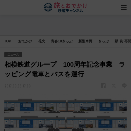
TOP
おでかけ
花火
青春18きっぷ
新型車両
きっぷ
駅･街 再
ニュース
相模鉄道グループ 100周年記念事業 ラ
ッピング電車とバスを運行
2017.03.09 17:03