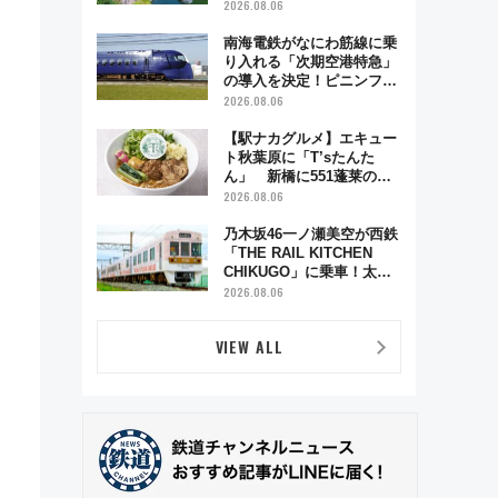
雑緩和に期待
2026.08.06
」
南海電鉄がなにわ筋線に乗
り入れる「次期空港特急」
の導入を決定！ピニンファ
リーナによる日本初の鉄道
2026.08.06
デザイン
【駅ナカグルメ】エキュー
ト秋葉原に「T’sたんた
ん」 新橋に551蓬莱の
DNAを継ぐ「東京豚饅」、
2026.08.06
オムライス専門店「肉とた
まご」新グルメ続々登場！
乃木坂46一ノ瀬美空が西鉄
【2026年8月】
「THE RAIL KITCHEN
CHIKUGO」に乗車！太宰
府･柳川を巡る福岡観光列
2026.08.06
車の魅力と予約攻略ガイド
VIEW ALL