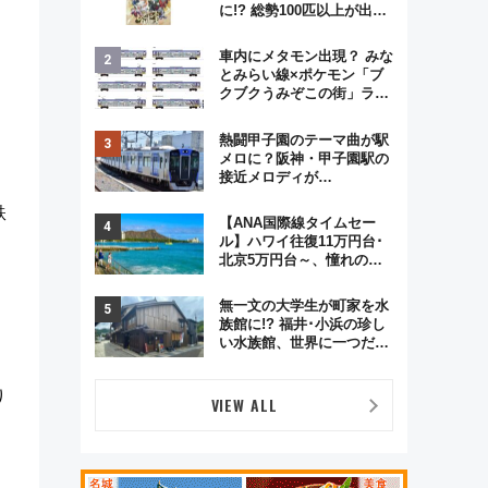
に!? 総勢100匹以上が出現
「レジェンドリサーチ」本
格謎解き・グッズ情報まと
車内にメタモン出現？ みな
め
とみらい線×ポケモン「ブ
クブクうみぞこの街」ラッ
ピング電車が運行開始に！
この夏は直通列車で横浜
熱闘甲子園のテーマ曲が駅
へ！
メロに？阪神・甲子園駅の
接近メロディが
Vaundy「かげろう」×向谷
鉄
実アレンジの特別仕様へ、
【ANA国際線タイムセー
8月5日始発から
ル】ハワイ往復11万円台･
北京5万円台～、憧れのビ
ジネスクラスも！来春の
GW旅行まで狙える激アツ
無一文の大学生が町家を水
路線まとめ（8/10まで）
族館に!? 福井･小浜の珍し
い水族館、世界に一つだけ
の塗り箸制作体験、鯖街道
の御食国など 小浜観光レポ
り
第2弾
VIEW ALL