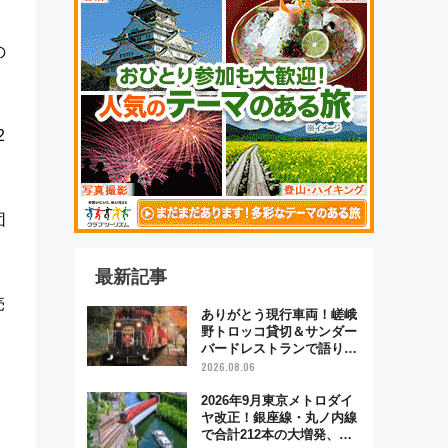
の
2
団
最新記事
売
ありがとう現行車両！嵯峨
野トロッコ貸切＆サンダー
バードレストランで語り合
う秋の京都 斉藤雪乃＆福
2026.08.06
原トシヒロと行く！9月13
日「京都の鉄道満喫ツア
2026年9月東京メトロダイ
ー」開催
ヤ改正！銀座線・丸ノ内線
で合計212本の大増発、混