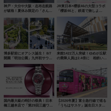
神戸・大分や大阪・志布志航路
JR東日本×櫻坂46の大型コラボ
が破格！夏休み限定の「さんふ
「櫻坂46と、鉄道で旅しよ
らわあスペシャルセール」スタ
う。」が7月20日より始動！新
ート 夕朝食ビュッフェ付きで
潟・長野・庄内へ
快適な船旅はいかが？
博多駅前にオアシス誕生！ 8/7
来館1422万人突破！ゆめが丘駅
開園「明治公園」九州初サウナ
の乗降人員は2.4倍に 相鉄いず
TOTOPAや日本一のピザなど絶
み野線「ゆめが丘ソラトス」2周
品グルメ登場で駅前の過ごし方
年祭にそうにゃん＆DB.スター
はどう変わる？
マンが登場
国内最大級の時計の祭典！日本
【2026年夏】富士急行線で巡る
橋三越本店で「第29回三越ワー
「うちはサスケ」誕生日スタン
ルドウォッチフェア」開幕
プラリー！富士急ハイランド限