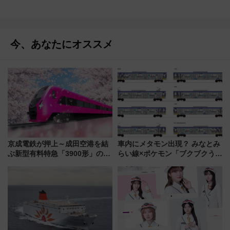
今、あなたにオススメ
京成電鉄が押上～成田空港を結
車内にメタモン出現？ みなとみ
ぶ新型有料特急「3900形」のコ
らい線×ポケモン「ブクブクうみ
ンセプト・デザイン公開 愛称
ぞこの街」ラッピング電車が運
募集も実施
行開始に！ この夏は直通列車で
横浜へ！