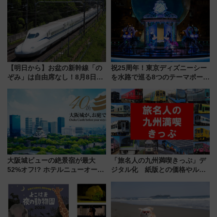
今年12月
で探る鉄道アクセスの未来
【明日から】お盆の新幹線「の
祝25周年！東京ディズニーシー
ぞみ」は自由席なし！8月8日午
を水路で巡る8つのテーマポート
前はほぼ満席…でも数時間ズラ
と限定デコレーションを解説
せば空きが見つかることも 混
雑避ける「空席」探しのコツ
大阪城ビューの絶景宿が最大
「旅名人の九州満喫きっぷ」デ
52%オフ!? ホテルニューオータ
ジタル化 紙版との価格やルー
ニ大阪の40周年「夏のタイムセ
ルの違いを解説
ール」で秋の関西旅を豪華にす
る方法（8月20日まで！）