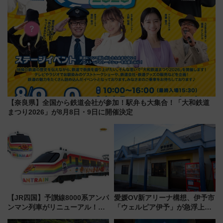
【奈良県】全国から鉄道会社が参加！駅弁も大集合！「大和鉄道
まつり2026」が8月8日・9日に開催決定
【JR四国】予讃線8000系アンパ
愛媛OV新アリーナ構想、伊予市
ンマン列車がリニューアル！内
「ウェルピア伊予」が急浮上！
外装デザイン公開 デビューは
サイボウズ青野社長の参加表明