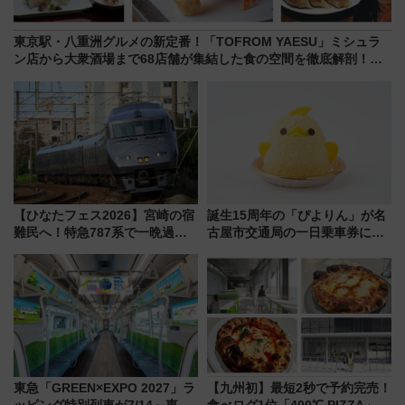
東京駅・八重洲グルメの新定番！「TOFROM YAESU」ミシュラ
ン店から大衆酒場まで68店舗が集結した食の空間を徹底解剖！
（9/10開業）
【ひなたフェス2026】宮崎の宿
誕生15周年の「ぴよりん」が名
難民へ！特急787系で一晩過ご
古屋市交通局の一日乗車券に！
せる夜間滞在型イベント「スワ
東山線では貸切電車も登場【限
ローおひさま」が救世主に？
定1万5000枚】
東急「GREEN×EXPO 2027」ラ
【九州初】最短2秒で予約完売！
ッピング特別列車が7/14～東
食べログ1位「400℃ PIZZA」が