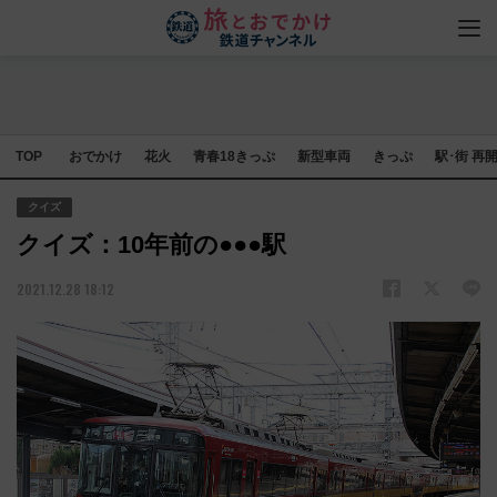
TOP
おでかけ
花火
青春18きっぷ
新型車両
きっぷ
駅･街 再
クイズ
クイズ：10年前の●●●駅
2021.12.28 18:12