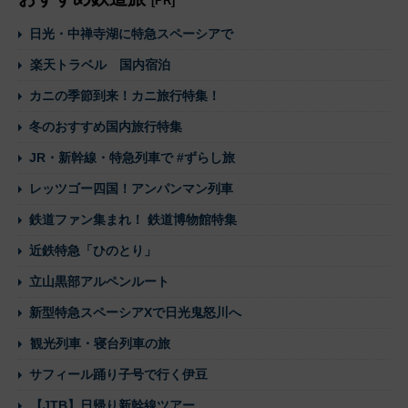
[PR]
日光・中禅寺湖に特急スペーシアで
楽天トラベル 国内宿泊
カニの季節到来！カニ旅行特集！
冬のおすすめ国内旅行特集
JR・新幹線・特急列車で #ずらし旅
レッツゴー四国！アンパンマン列車
鉄道ファン集まれ！ 鉄道博物館特集
近鉄特急「ひのとり」
立山黒部アルペンルート
新型特急スペーシアXで日光鬼怒川へ
観光列車・寝台列車の旅
サフィール踊り子号で行く伊豆
【JTB】日帰り新幹線ツアー