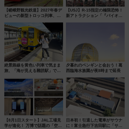
【嵯峨野観光鉄道】2027年春デ
【USJ】R-15指定の極限恐怖！
ビューの新型トロッコ列車、い
新アトラクション「『バイオハ
よいよ試運転開始へ！現行車両
ザード レクイエム』 ザ・ダイ
は2026年で引退
ブ」今秋登場 ―予測不能の恐
怖に泣き叫べ―
絶景路線を黄色い列車で気まま
夕暮れのペンギンと会おう！葛
旅、「海が見える難読駅」で幸
西臨海水族園が夜8時まで延長
せの黄色いハンカチに願いを
「新・鉄道ひとり旅」279回目
の舞台は「島原鉄道」
【8月1日スタート】JAL工場見
日本初！引退した電車がサウナ
学が進化！ 万博で話題の「空飛
に！富士急行下吉田駅に「サ電