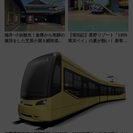
福井･小浜観光！倉庫から奇跡の
【宿泊記】星野リゾート「1955
復活をした芝居小屋＆鯖街道の
東京ベイ」の夏が熱い！ 新客室
起点へ！若狭小浜お魚センター
「50sスターダムルーム」とア
でBBQ、老舗お酢店ソフトなど
メリカングルメ＆絶品スイーツ
歴史＆グルメ散歩
を満喫（千葉県浦安市）