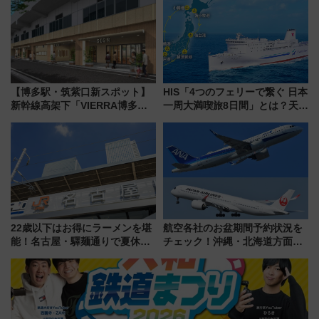
（8/3発売）
【博多駅・筑紫口新スポット】
HIS「4つのフェリーで繋ぐ 日本
新幹線高架下「VIERRA博多テ
一周大満喫旅8日間」とは？天橋
ラス」が9/18開業！九州初出店
立・小樽・日光東照宮など全国
など注目の全6店舗 「博多活憩
の絶景＆限定グルメを網羅！煩
通り」も一新
雑な手続きも不要でお手軽に楽
しめるプランが登場
22歳以下はお得にラーメンを堪
航空各社のお盆期間予約状況を
能！名古屋・驛麺通りで夏休み
チェック！沖縄・北海道方面は
限定「U22応援割り」が7月21日
予約急増中、いまから狙うべき
よりスタート
日は？