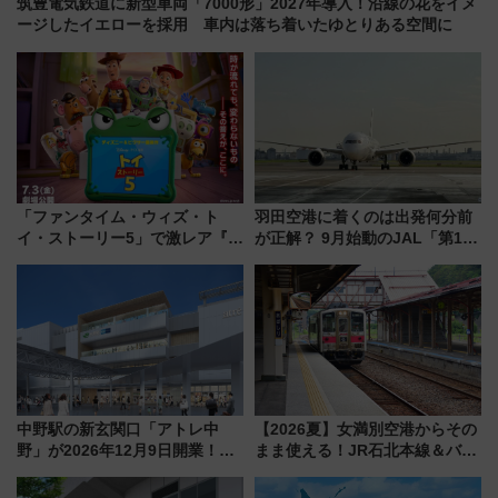
筑豊電気鉄道に新型車両「7000形」2027年導入！沿線の花をイメ
ージしたイエローを採用 車内は落ち着いたゆとりある空間に
「ファンタイム・ウィズ・ト
羽田空港に着くのは出発何分前
イ・ストーリー5」で激レア『ロ
が正解？ 9月始動のJAL「第1タ
ルカナ』カードをゲット！最新
ーミナル北側サテライト」は徒
デコレーションも徹底解説
歩1キロ超え！ 知っておきたい
変更点まとめ
中野駅の新玄関口「アトレ中
【2026夏】女満別空港からその
野」が2026年12月9日開業！新
まま使える！JR石北本線＆バス
改札直結で屋上BBQも楽しめる
乗り放題「北見・網走周遊フリ
注目スポット
ーパス」でおトクに道東観光