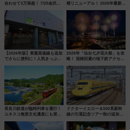
合わせて3万発超！ 7/25金沢大
模リニューアル！ 2026年最新の
会・8/1川北大会の2つの花火大
新エリア・工場見学の見どころ
会の日程・アクセス・観覧席ま
と料金・アクセスを徹底解説
とめ（石川県）
（札幌市）
【2026年版】東葉高速線も追加
2026年「仙台七夕花火祭」を攻
でさらに便利に！人気きっぷ
略！ 混雑回避の地下鉄アクセス
「サンキューちばフリーパス」
からまだ買える有料席情報、花
今年も発売 秋・早春に千葉県を
火前に楽しむ仙台観光ルートま
巡るなら使い勝手・コスパ抜群
で解説！
長良川鉄道が臨時列車を運行！
ドクターイエロー＆500系新幹
ユネスコ無形文化遺産にも登録
線の引退記念ツアー秋の追加企
された「郡上おどり」楽しむ人
画が決定！乗車体験やグッズ・
に 乗車には予約が必要
ホテル情報まとめ