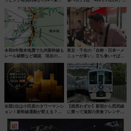
横・田園都市・目黒線でデビュ
博多駅すぐの明治公園に8/7オー
ー！ 注目の編成やデザインまと
プン。もつ鍋風など限定メニュ
め
ーも
令和8年熊本地震で九州新幹線も
東京・千住の「自称・日本一メ
レール破断など確認 現在の運
ニューが多い」立ち食いそば屋
転見合わせ状況と交通網への影
とは？ ＢＳ日テレ『ドランク塚
響
地のふらっと立ち食いそば』
7/27夜10時～放送
全国1位は小田原のタワーマンシ
【残席わずか】新宿から西武線
ョン！新幹線通勤が変える？
に乗って滋賀の美食フレンチを
「住みたい街」の最新トレンド
堪能？ 大人気レストラン列車
【新築マンション人気ランキン
「52席の至福」で味わう近江牛
グ】
や伝統文化の特別コラボ