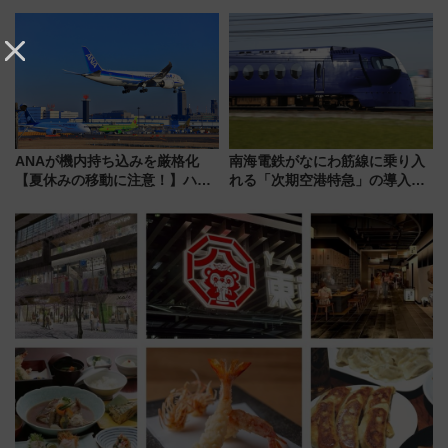
ぶクルマ」体験が常設化!? 期間
（SADEN）」2026年12月開
限定の歴代制服仮想試着体験も
業 行き交う電車の音や振動を
レポート
感じながら「ととのう」新感覚
ANAが機内持ち込みを厳格化
南海電鉄がなにわ筋線に乗り入
【夏休みの移動に注意！】ハン
れる「次期空港特急」の導入を
ドバッグやPCケースも対象の
決定！ピニンファリーナによる
「身の回り品」新サイズ制限
日本初の鉄道デザイン
(40×30×20cm)おさらい