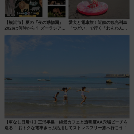
【横浜市】夏の「夜の動物園」
愛犬と電車旅！近鉄の観光列車
2026は何時から？ ズーラシア・
「つどい」で行く「わんわん列
野毛山・金沢の電車アクセスや
車」第5弾！海辺のBBQも楽し
見どころ、限定イベントを徹底
める日帰りツアー
解説！
【車なし日帰り】三浦半島・絶景カフェと透明度AA穴場ビーチを
巡る！ おトクな電車きっぷ活用してストレスフリー旅へ行こう！