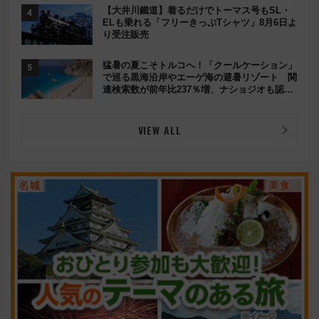
【大井川鐵道】着るだけでトーマス号もSL・
ELも乗れる「フリーきっぷTシャツ」8月6日よ
り受注販売
猛暑の夏こそトルコへ！「クールケーション」
で巡る黒海沿岸やエーゲ海の避暑リゾート 関
連検索数が前年比237％増、ナショジオも認め
る『2026年に訪れるべき世界の旅先』
VIEW ALL