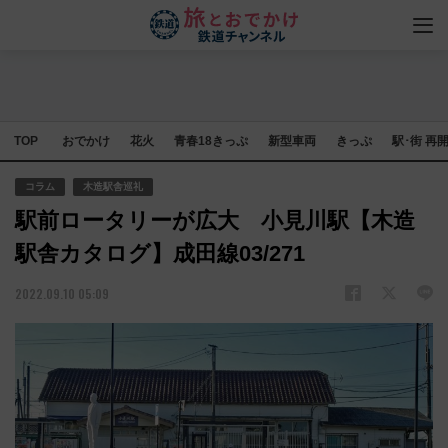
TOP
おでかけ
花火
青春18きっぷ
新型車両
きっぷ
駅･街 再
コラム
木造駅舎巡礼
駅前ロータリーが広大 小見川駅【木造
駅舎カタログ】成田線03/271
2022.09.10 05:09