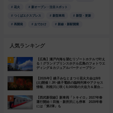
花火
新オープン・注目スポット
つくばエクスプレス
新型車両
新型・更新
再開発
おでかけ
新線・新駅開業
人気ランキング
【広島】瀬戸内海を望むリゾートホテルで叶え
る！グランドプリンスホテル広島のフォトウエ
ディング＆カジュアルパーティープラン
【2026年】銚子みなとまつり花火大会は8/8
(土)開催！JR･銚子電鉄の臨時列車やアクセス
情報、利根川に咲く8,000発の大迫力＆屋台を
満喫
【西武新宿線】新車両「トキイロ」2027年春
運行開始！田無・新所沢にも停車 2028年春
には「第2弾」も