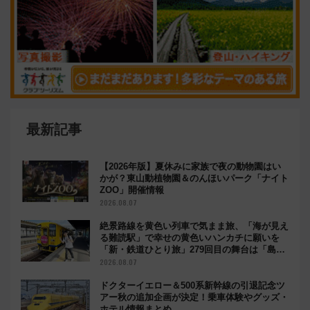
最新記事
【2026年版】夏休みに家族で夜の動物園はい
かが？東山動植物園＆のんほいパーク「ナイト
ZOO」開催情報
2026.08.07
絶景路線を黄色い列車で気まま旅、「海が見え
る難読駅」で幸せの黄色いハンカチに願いを
「新・鉄道ひとり旅」279回目の舞台は「島原
鉄道」
2026.08.07
ドクターイエロー＆500系新幹線の引退記念ツ
アー秋の追加企画が決定！乗車体験やグッズ・
ホテル情報まとめ