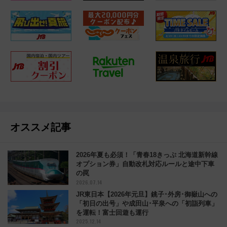
オススメ記事
2026年夏も必須！「青春18きっぷ 北海道新幹線
オプション券」自動改札対応ルールと途中下車
の罠
2026.07.14
JR東日本【2026年元旦】銚子･外房･御嶽山への
「初日の出号」や成田山･平泉への「初詣列車」
を運転！富士回遊も運行
2025.12.14