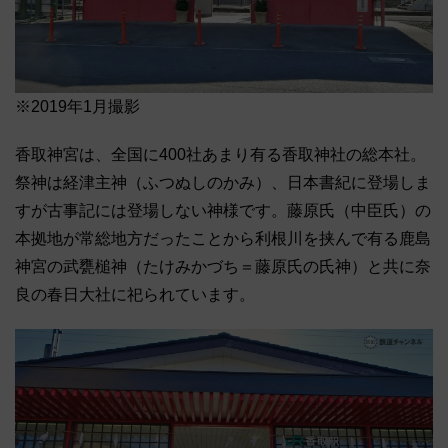
※2019年1月撮影
香取神宮は、全国に400社あまり有る香取神社の総本社。
祭神は経津主神（ふつぬしのかみ）、日本書紀に登場しま
すが古事記には登場しない神様です。藤原氏（中臣氏）の
本拠地が常総地方だったことから利根川を挟んで有る鹿島
神宮の武甕槌神（たけみかづち＝藤原氏の氏神）と共に奈
良の春日大社に祀られています。