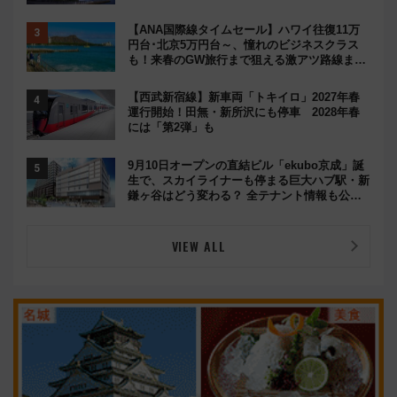
【ANA国際線タイムセール】ハワイ往復11万
円台･北京5万円台～、憧れのビジネスクラス
も！来春のGW旅行まで狙える激アツ路線まと
め（8/10まで）
【西武新宿線】新車両「トキイロ」2027年春
運行開始！田無・新所沢にも停車 2028年春
には「第2弾」も
9月10日オープンの直結ビル「ekubo京成」誕
生で、スカイライナーも停まる巨大ハブ駅・新
鎌ヶ谷はどう変わる？ 全テナント情報も公
開！
VIEW ALL