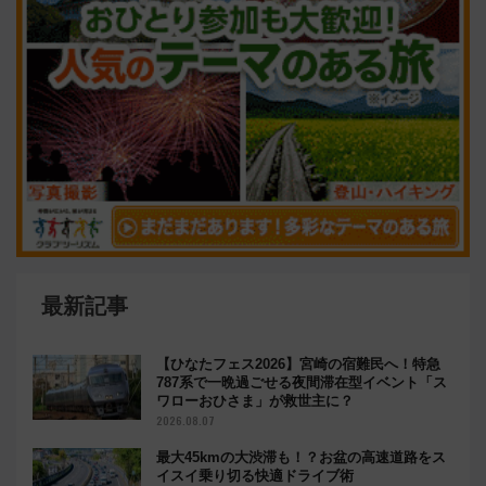
最新記事
【ひなたフェス2026】宮崎の宿難民へ！特急
787系で一晩過ごせる夜間滞在型イベント「ス
ワローおひさま」が救世主に？
2026.08.07
最大45kmの大渋滞も！？お盆の高速道路をス
イスイ乗り切る快適ドライブ術