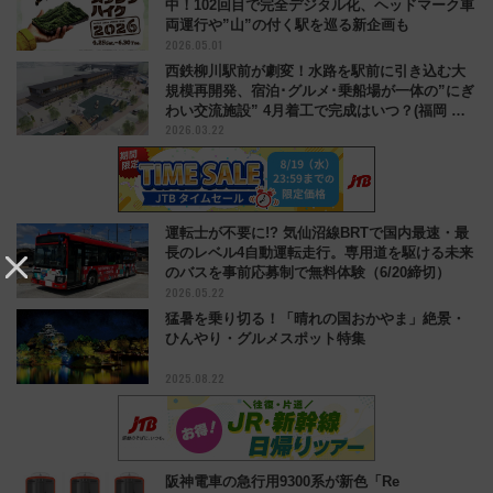
中！102回目で完全デジタル化、ヘッドマーク車
両運行や”山”の付く駅を巡る新企画も
2026.05.01
西鉄柳川駅前が劇変！水路を駅前に引き込む大
規模再開発、宿泊･グルメ･乗船場が一体の”にぎ
わい交流施設” 4月着工で完成はいつ？(福岡 柳
2026.03.22
川市)
運転士が不要に!? 気仙沼線BRTで国内最速・最
長のレベル4自動運転走行。専用道を駆ける未来
のバスを事前応募制で無料体験（6/20締切）
2026.05.22
猛暑を乗り切る！「晴れの国おかやま」絶景・
ひんやり・グルメスポット特集
2025.08.22
阪神電車の急行用9300系が新色「Re