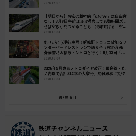
2026.08.07
【明日から】お盆の新幹線「のぞみ」は自由席
なし！8月8日午前はほぼ満席…でも数時間ズラ
せば空きが見つかることも 混雑避ける「空
席」探しのコツ
2026.08.06
ありがとう現行車両！嵯峨野トロッコ貸切＆サ
ンダーバードレストランで語り合う秋の京都
斉藤雪乃＆福原トシヒロと行く！9月13日「京
都の鉄道満喫ツアー」開催
2026.08.06
2026年9月東京メトロダイヤ改正！銀座線・丸
ノ内線で合計212本の大増発、混雑緩和に期待
2026.08.06
VIEW ALL