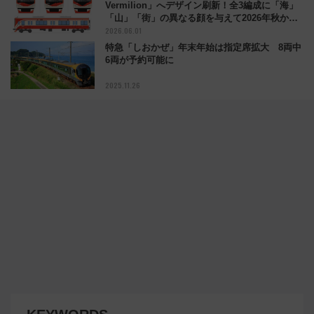
Vermilion」へデザイン刷新！全3編成に「海」
「山」「街」の異なる顔を与えて2026年秋から
2026.06.01
順次登場
特急「しおかぜ」年末年始は指定席拡大 8両中
6両が予約可能に
2025.11.26