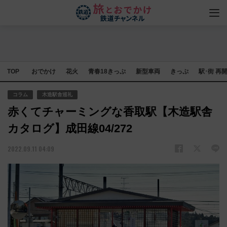
TOP
おでかけ
花火
青春18きっぷ
新型車両
きっぷ
駅･街 再
コラム
木造駅舎巡礼
赤くてチャーミングな香取駅【木造駅舎
カタログ】成田線04/272
2022.09.11 04:09