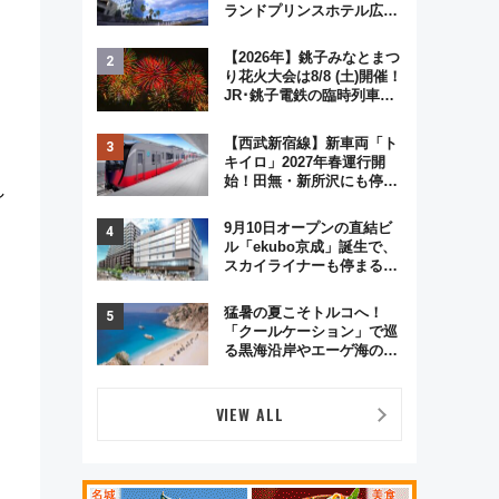
ランドプリンスホテル広島
のフォトウエディング＆カ
ジュアルパーティープラン
【2026年】銚子みなとまつ
り花火大会は8/8 (土)開催！
JR･銚子電鉄の臨時列車や
アクセス情報、利根川に咲
く8,000発の大迫力＆屋台
【西武新宿線】新車両「ト
を満喫
キイロ」2027年春運行開
始！田無・新所沢にも停
し
車 2028年春には「第2
弾」も
9月10日オープンの直結ビ
ル「ekubo京成」誕生で、
スカイライナーも停まる巨
大ハブ駅・新鎌ヶ谷はどう
変わる？ 全テナント情報も
猛暑の夏こそトルコへ！
公開！
「クールケーション」で巡
る黒海沿岸やエーゲ海の避
暑リゾート 関連検索数が
前年比237％増、ナショジ
オも認める『2026年に訪れ
VIEW ALL
るべき世界の旅先』