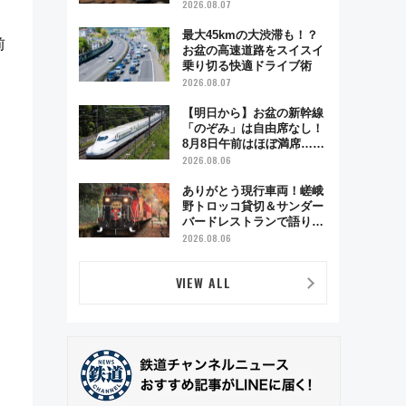
ベント「スワローおひさ
2026.08.07
ま」が救世主に？
最大45kmの大渋滞も！？
前
お盆の高速道路をスイスイ
乗り切る快適ドライブ術
2026.08.07
【明日から】お盆の新幹線
「のぞみ」は自由席なし！
8月8日午前はほぼ満席…で
も数時間ズラせば空きが見
2026.08.06
つかることも 混雑避ける
「空席」探しのコツ
ありがとう現行車両！嵯峨
野トロッコ貸切＆サンダー
バードレストランで語り合
う秋の京都 斉藤雪乃＆福
2026.08.06
原トシヒロと行く！9月13
日「京都の鉄道満喫ツア
VIEW ALL
ー」開催