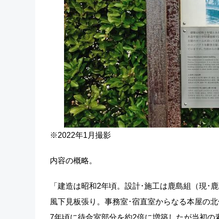
※2022年1月撮影
内容の概略。
「建造は昭和2年頃。設計･施工は鹿島組（現･
風下見板張り。事務室･宿直室からなる本屋の
7年頃に待合室部分を約2倍に増築したが当初の