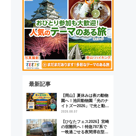
最新記事
【岡山】夏休みは夜の動物
園へ！池田動物園「光のナ
イトズー2026」で光と動物
が彩る特別な夜
2026.08.07
【ひなたフェス2026】宮崎
の宿難民へ！特急787系で
一晩過ごせる夜間滞在型イ