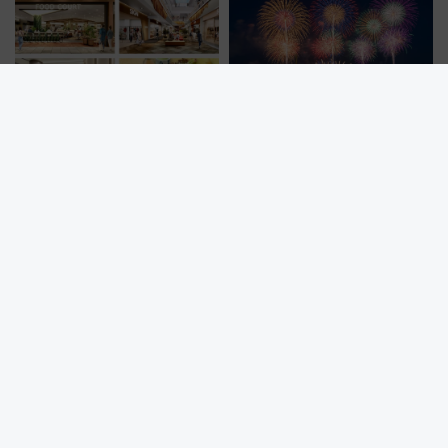
2026〜2029年、川崎駅直結のラ
2026年「仙台七夕花火祭」を攻
ゾーナ川崎が過去最大級リニュ
略！ 混雑回避の地下鉄アクセス
ーアル！ フードコート拡大など
からまだ買える有料席情報、花
「いつから何が変わるか」徹底
火前に楽しむ仙台観光ルートま
解説！
で解説！
東京駅直結・八重洲の新ランド
「うまいこと考えた」富士急が
マーク「TOFROM YAESU
画期的な仕組みを導入！ 人のか
TOWER」9/10開業！ 雨に濡れ
わりにスマホが並ぶ「分身く
ないバスターミナル直結でスキ
ん」始動
マ時間が充実