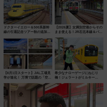
ドクターイエロー＆500系新幹
【2026夏】女満別空港からその
線の引退記念ツアー秋の追加企
まま使える！JR石北本線＆バス
画が決定！乗車体験やグッズ・
乗り放題「北見・網走周遊フリ
ホテル情報まとめ
ーパス」でおトクに道東観光
（8/3発売）
【8月1日スタート】JAL工場見
希少なナローゲージにねじり
学が進化！ 万博で話題の「空飛
橋！ジェラートがミルキー
ぶクルマ」体験が常設化!? 期間
米！？「新・鉄道ひとり旅」
限定の歴代制服仮想試着体験も
278回目の舞台は「三岐鉄道北
レポート
勢線」