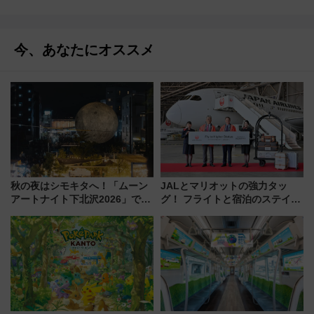
今、あなたにオススメ
秋の夜はシモキタへ！「ムーン
JALとマリオットの強力タッ
アートナイト下北沢2026」でイ
グ！ フライトと宿泊のステイタ
マーシブシアターやアート巡り
スマッチでFLY ON ポイントや
を満喫しよう
上級会員資格を効率よく獲得す
る方法を解説