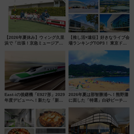
【2026年夏休み】ウィング久里
【推し活×遠征】好きなライブ会
浜で「出張！京急ミュージア
場ランキングTOP3！ 東京ドー
ム」開催！入場無料でスタンプ
ムや大阪城ホールが選ばれる理
ラリーや子ども制服撮影も
由と交通アクセス術、ライブ会
場に何を求める？
East-iの後継機「E927形」2029
2026年夏は那智勝浦へ！熊野灘
年度デビューへ！新たな「新幹
に面した「特選」白砂ビーチは
線専用検測車」の性能を徹底解
必見 「第17回那智勝浦町花火大
説【JR東日本】
会」は8月11日開催！