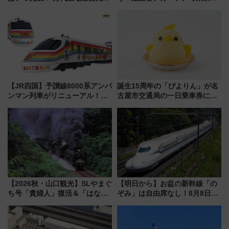
から「にいがた2キロ」・古町再
の夜景を眺めながら軽く一
開発、バスタ新潟構想まで徹底
杯……工場直送生ビールや島グ
解説！
ルメが美味い
【JR四国】予讃線8000系アンパ
誕生15周年の「ぴよりん」が名
ンマン列車がリニューアル！内
古屋市交通局の一日乗車券に！
外装デザイン公開 デビューは
東山線では貸切電車も登場【限
今年12月
定1万5000枚】
【2026秋・山口観光】SLやまぐ
【明日から】お盆の新幹線「の
ち号「貴婦人」復活＆「はなあ
ぞみ」は自由席なし！8月8日午
かり」初走行区間も！山口DCの
前はほぼ満席…でも数時間ズラ
注目観光列車まとめ きっぷの取
せば空きが見つかることも 混
り方は？
雑避ける「空席」探しのコツ