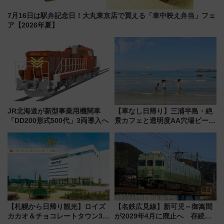
7月16日は駅弁記念日！大丸東京店で買える「車中映え弁当」フェ
ア【2026年夏】
JR北海道が新型事業用機関車
【車なし日帰り】三浦半島・絶
「DD200形式500代」3両導入へ
景カフェと透明度AA穴場ビーチ
を巡る！ おトクな電車きっぷ活
用してストレスフリー旅へ行こ
う！
【札幌から日帰り観光】ロイズ
【名鉄広見線】新可児～御嵩間
カカオ＆チョコレートタウン3周
が2029年4月に廃止へ 存続協