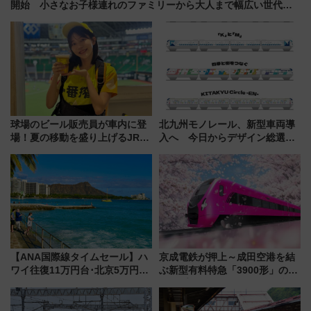
開始 小さなお子様連れのファミリーから大人まで幅広い世代が
一日中楽しる夏のリゾートを楽しんで
球場のビール販売員が車内に登
北九州モノレール、新型車両導
場！夏の移動を盛り上げるJR九
入へ 今日からデザイン総選挙
州「ビール新幹線」7月31日・8
始まる
月7日限定 ソフトバンクホーク
スとコラボ
【ANA国際線タイムセール】ハ
京成電鉄が押上～成田空港を結
ワイ往復11万円台･北京5万円台
ぶ新型有料特急「3900形」のコ
～、憧れのビジネスクラスも！
ンセプト・デザイン公開 愛称
来春のGW旅行まで狙える激ア
募集も実施
ツ路線まとめ（8/10まで）