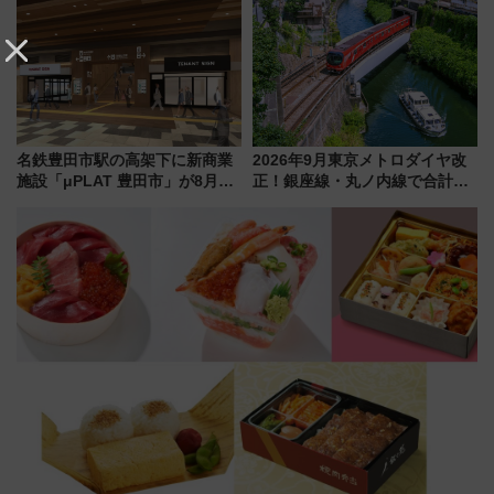
ローおひさま」が救世主に？
会の日程・アクセス・観覧席ま
とめ（石川県）
名鉄豊田市駅の高架下に新商業
2026年9月東京メトロダイヤ改
施設「μPLAT 豊田市」が8月26
正！銀座線・丸ノ内線で合計
日開業！全8店舗が出店し街の新
212本の大増発、混雑緩和に期
たな玄関口へ
待