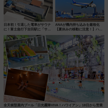
日本初！引退した電車がサウナ
ANAが機内持ち込みを厳格化
に！富士急行下吉田駅に「サ電
【夏休みの移動に注意！】ハン
（SADEN）」2026年12月開
ドバッグやPCケースも対象の
業 行き交う電車の音や振動を
「身の回り品」新サイズ制限
感じながら「ととのう」新感覚
(40×30×20cm)おさらい
全天候型屋内プール「日光霧降VIVA！ハワイアン」18日から営業