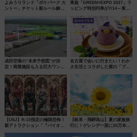
よみうりランド「ポケパーク カ
東急「GREEN×EXPO 2027」ラ
ントー」チケット新ルール解
ッピング特別列車が7/14～東
説！購入制限の緩和と入場時の
横・田園都市・目黒線でデビュ
本人確認が11月スタート
ー！ 注目の編成やデザインまと
め
成田空港の”未来予想図”が決
名古屋で会いに行きたい！わか
定！商業施設も入る巨大ワンタ
さ生活とコラボした紫の「ブル
ーミナル、京成の高架新駅整備
ーベリーぴよりん」期間限定販
で新型特急が品川･羽田とを結
売
ぶ！ JR空港駅は2面3線化！
【USJ】R-15指定の極限恐怖！
【岐阜・飛騨高山】夏の家族旅
新アトラクション「『バイオハ
行に！ゲレンデ一面に20万本の
ザード レクイエム』 ザ・ダイ
ひまわりが咲き誇る「アルコピ
ブ」今秋登場 ―予測不能の恐
アひまわり園」開園