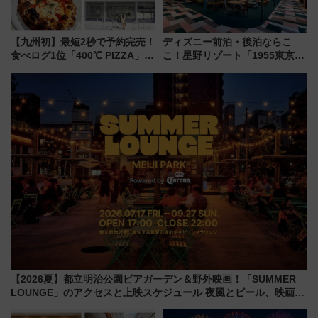
【九州初】最短2秒で予約完売！
ディズニー前泊・後泊ならこ
食べログ1位「400℃ PIZZA」が
こ！星野リゾート「1955東京ベ
博多駅すぐの明治公園に8/7オー
イ」が子連れや夕食難民を救う5
プン。もつ鍋風など限定メニュ
つの理由 無料バス＆24時間サー
ーも
ビスで混雑回避
【2026夏】都立明治公園ビアガーデン＆野外映画！「SUMMER
LOUNGE」のアクセスと上映スケジュール 夜風とビール、映画を
満喫！