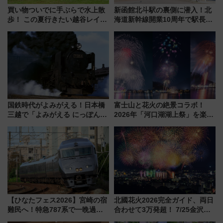
買い物ついでに手ぶらで水上散
新函館北斗駅の裏側に潜入！北
歩！ この夏行きたい越谷レイク
海道新幹線開業10周年で駅長
タウンの新たな水辺の憩いエリ
室・地下通路など公開イベン
ア「LAKESIDE PARK」（埼玉
ト 参加方法や体験内容を紹介
県越谷市）
国鉄時代がよみがえる！日本橋
富士山と花火の絶景コラボ！
三越で「よみがえる にっぽんの
2026年「河口湖湖上祭」を楽し
鉄道展」7/22-8/3開催、広田尚
む完全ガイド＆鉄道アクセスの
敬の名作写真も、駅弁フェスも
ススメ
同時開催！
【ひなたフェス2026】宮崎の宿
北國花火2026完全ガイド、両日
難民へ！特急787系で一晩過ご
合わせて3万発超！ 7/25金沢大
せる夜間滞在型イベント「スワ
会・8/1川北大会の2つの花火大