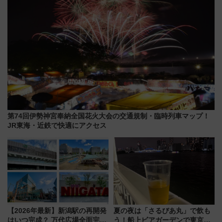
第74回伊勢神宮奉納全国花火大会の交通規制・臨時列車マップ！
JR東海・近鉄で快適にアクセス
【2026年最新】新潟駅の再開発
夏の夜は「さるびあ丸」で飲も
はいつ完成？ 万代広場全面完成
う！船上ビアガーデンで東京湾