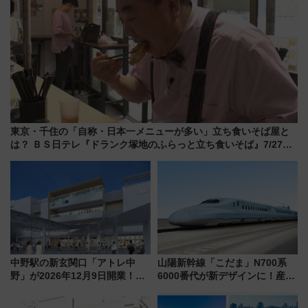
東京・千住の「自称・日本一メニューが多い」立ち食いそば屋と
は？ ＢＳ日テレ『ドランク塚地のふらっと立ち食いそば』7/27夜
10時～放送
中野駅の新玄関口「アトレ中
山陽新幹線「こだま」N700系
野」が2026年12月9日開業！新
6000番代が新デザインに！産学
改札直結で屋上BBQも楽しめる
連携で描く瀬戸内の波模様 運
注目スポット
用は今冬から