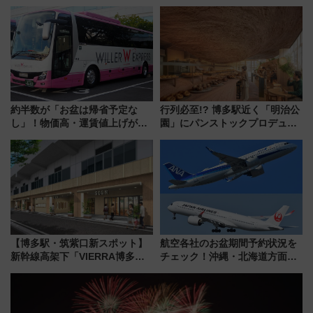
年！ 9月は入場料半額やチョコ
議終了で100年の歴史に幕
詰め放題を開催、ロイズタウン
駅からのアクセスも
約半数が「お盆は帰省予定な
行列必至!? 博多駅近く「明治公
し」！物価高・運賃値上げが財
園」にパンストックプロデュー
布を直撃、往復1万円以内なら帰
スの新業態『Land Bageri』8/7
りたいけど……【WILLER お盆
オープン 秋からはビストロ営業
帰省動向調査】
も！
【博多駅・筑紫口新スポット】
航空各社のお盆期間予約状況を
新幹線高架下「VIERRA博多テ
チェック！沖縄・北海道方面は
ラス」が9/18開業！九州初出店
予約急増中、いまから狙うべき
など注目の全6店舗 「博多活憩
日は？
通り」も一新