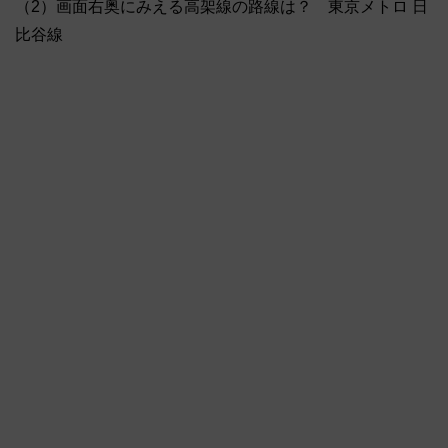
（2）画面右奥にみえる高架線の路線は？ 東京メトロ 日
比谷線