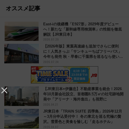
オススメ記事
East-iの後継機「E927形」2029年度デビュー
へ！新たな「新幹線専用検測車」の性能を徹底
解説【JR東日本】
2026.07.20
【2026年版】東葉高速線も追加でさらに便利
に！人気きっぷ「サンキューちばフリーパス」
今年も発売 秋・早春に千葉県を巡るなら使い勝
2026.07.24
手・コスパ抜群
【JR東日本×伊藤忠】不動産事業を統合！2026
年10月新会社設立、首都圏8.5万㎡の社宅跡地開
発や「アリーナ・海外進出」も視野に
2026.04.21
JR東日本「TRAIN SUITE 四季島」2026年12月
～3月分申込受付中！ 冬の東北を巡る究極の贅
沢。雪景色と美食を愉しむ「走るホテル」
2026.04.07