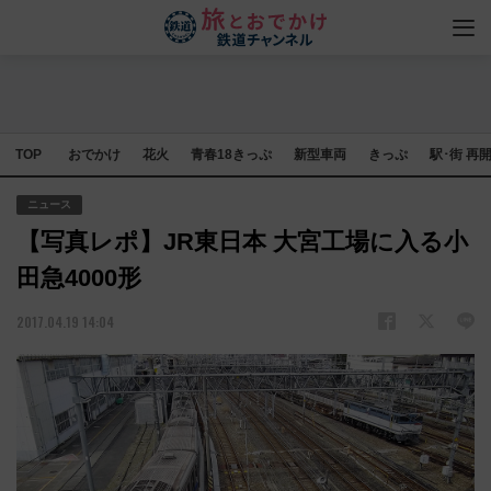
TOP
おでかけ
花火
青春18きっぷ
新型車両
きっぷ
駅･街 再
ニュース
【写真レポ】JR東日本 大宮工場に入る小
田急4000形
2017.04.19 14:04