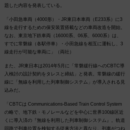
題した内容を発表している。
「小田急車両（4000形）・JR東日本車両（E233系）に3
線を走行するための保安装置搭載などの車両改造を開始。
なお、東京地下鉄車両（16000系、06系、6000系）は、
すでに常磐線（各駅停車）・小田急線を相互に運転し、3
線走行が可能な車両に」（両社）
また、JR東日本は2014年5月に「常磐緩行線へのCBTC導
入検討の設計契約をタレスと締結」と発表。常磐線の緩行
線に「無線を利用した列車制御システム」が導入される見
込みだ。
「CBTCは Communications-Based Train Control System
の略で、地下鉄・モノレールなどを中心に世界100線区近
くに導入済の『無線を利用した列車制御システム』。軌道
回路で列車位置を検知する従来方法と異なり、列車がつね