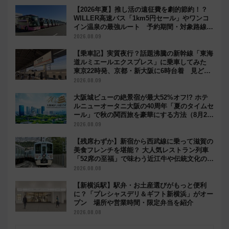
【2026年夏】推し活の遠征費を劇的節約！？
WILLER高速バス「1km5円セール」やワンコ
イン温泉の最強ルート 予約期間・対象路線ま
とめ
2026.08.09
【乗車記】実質夜行？話題沸騰の新幹線「東海
道ルミエールエクスプレス」に乗車してみた
東京22時発、京都・新大阪に6時台着 見どこ
ろは岐阜羽島の素晴らし過ぎる朝
2026.08.09
大阪城ビューの絶景宿が最大52%オフ!? ホテ
ルニューオータニ大阪の40周年「夏のタイムセ
ール」で秋の関西旅を豪華にする方法（8月20
日まで！）
2026.08.09
【残席わずか】新宿から西武線に乗って滋賀の
美食フレンチを堪能？ 大人気レストラン列車
「52席の至福」で味わう近江牛や伝統文化の特
別コラボ
2026.08.08
【新横浜駅】駅弁・お土産選びがもっと便利
に？「プレシャスデリ＆ギフト新横浜」がオー
プン 場所や営業時間・限定弁当を紹介
2026.08.08