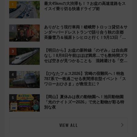
最大45kmの大渋滞も！？お盆の高速道路をス
イスイ乗り切る快適ドライブ術
ありがとう現行車両！嵯峨野トロッコ貸切＆サ
ンダーバードレストランで語り合う秋の京都
斉藤雪乃＆福原トシヒロと行く！9月13日「京
都の鉄道満喫ツアー」開催
【明日から】お盆の新幹線「のぞみ」は自由席
なし！8月8日午前はほぼ満席…でも数時間ズラ
せば空きが見つかることも 混雑避ける「空
席」探しのコツ
【ひなたフェス2026】宮崎の宿難民へ！特急
787系で一晩過ごせる夜間滞在型イベント「ス
ワローおひさま」が救世主に？
【岡山】夏休みは夜の動物園へ！池田動物園
「光のナイトズー2026」で光と動物が彩る特
別な夜
VIEW ALL