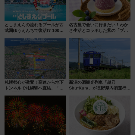
としまえんの流れるプールが西
名古屋で会いに行きたい！わか
武園ゆうえんちで復活!? 100周
さ生活とコラボした紫の「ブル
年記念企画＆「春日のうん○スラ
ーベリーぴよりん」期間限定販
イダー」に注目 2026年夏は所
売
沢へ遊びに行こう
札幌都心が激変！高速から地下
新潟の酒観光列車「越乃
トンネルで札幌駅へ直結、「創
Shu*Kura」が長野県内初運行！
成川通都心アクセス道路」が7月
地酒と食を味わう信州プレDC特
から本格着工、延長4.8km整備
別企画
事業の全貌