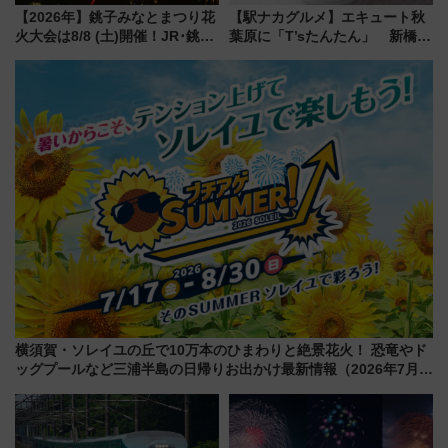
【2026年】銚子みなとまつり花
【駅ナカグルメ】エキュート秋
火大会は8/8 (土)開催！JR･銚子
葉原に「T’sたんたん」 新橋に
電鉄の臨時列車やアクセス情
551蓬莱のDNAを継ぐ「東京豚
報、利根川に咲く8,000発の大迫
饅」、オムライス専門店「肉と
力＆屋台を満喫
たまご」新グルメ続々登場！
【2026年8月】
横須賀・ソレイユの丘で10万本のひまわりと絶景花火！ 恐竜やド
ッグプールなど三浦半島の日帰りお出かけ最新情報（2026年7月
17日～開催）