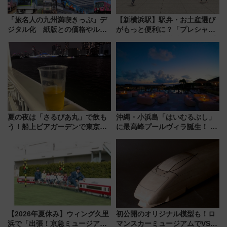
「旅名人の九州満喫きっぷ」デ
【新横浜駅】駅弁・お土産選び
ジタル化 紙版との価格やルー
がもっと便利に？「プレシャス
ルの違いを解説
デリ＆ギフト新横浜」がオープ
ン 場所や営業時間・限定弁当
を紹介
夏の夜は「さるびあ丸」で飲も
沖縄・小浜島「はいむるぶし」
う！船上ビアガーデンで東京湾
に最高峰プールヴィラ誕生！ 石
の夜景を眺めながら軽く一
垣島から船で向かう究極のご褒
杯……工場直送生ビールや島グ
美旅「何もしない贅沢」を体験
ルメが美味い
してみない？
【2026年夏休み】ウィング久里
初公開のオリジナル模型も！ロ
浜で「出張！京急ミュージア
マンスカーミュージアムでVSE