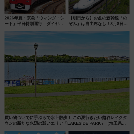
2026年夏・京急「ウィング・シ
【明日から】お盆の新幹線「の
ート」平日特別運行 ダイヤ・
ぞみ」は自由席なし！8月8日午
乗車方法を解説！2階建てバスや
前はほぼ満席…でも数時間ズラ
三浦海岸を堪能できるお出かけ
せば空きが見つかることも 混
プランもご紹介
雑避ける「空席」探しのコツ
買い物ついでに手ぶらで水上散歩！ この夏行きたい越谷レイクタ
ウンの新たな水辺の憩いエリア「LAKESIDE PARK」（埼玉県越
谷市）