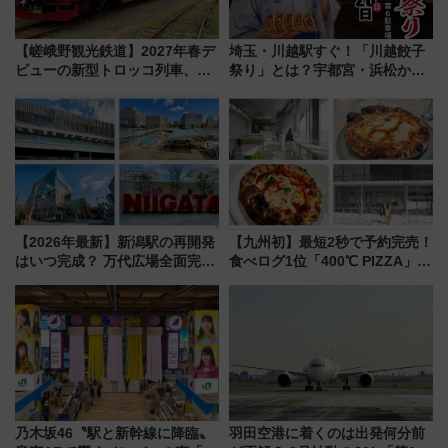
【嵯峨野観光鉄道】2027年春デ
埼玉・川越駅すぐ！「川越餃子
ビューの新型トロッコ列車、い
祭り」とは？宇都宮・浜松から
よいよ試運転開始へ！現行車両
ご当地和牛まで全国の人気餃子
は2026年で引退
を食べ比べ【7月25日・26日開
催】
【2026年最新】新潟駅の再開発
【九州初】最短2秒で予約完売！
はいつ完成？ 万代広場全面完成
食べログ1位「400℃ PIZZA」が
から「にいがた2キロ」・古町再
博多駅すぐの明治公園に8/7オー
開発、バスタ新潟構想まで徹底
プン。もつ鍋風など限定メニュ
解説！
ーも
乃木坂46〝駅と新幹線に降臨〟
羽田空港に着くのは出発何分前