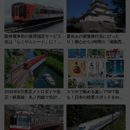
阪神電車初の座席指定サービス
夏休みの家族旅行先にぴった
名は「らくやんシート」に！新
り！都心から1時間の「湘南西エ
型3000系で大阪梅田～山陽姫路
リア」満喫ガイド 鎌倉・江の
を快適移動
島とは異なる魅力を持つ今夏の
注目スポット
2026年9月東京メトロダイヤ改
スマホで集める激レアNFT版
正！銀座線・丸ノ内線で合計
も！日本の絶景スポットをめぐ
212本の大増発、混雑緩和に期
って集める「索道印(さくどうい
待
ん)」企画がスタート