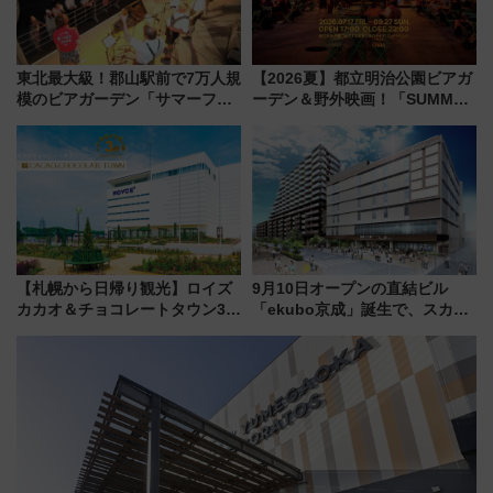
東北最大級！郡山駅前で7万人規
【2026夏】都立明治公園ビアガ
模のビアガーデン「サマーフェ
ーデン＆野外映画！「SUMMER
スタ IN KORIYAMA 2026」
LOUNGE」のアクセスと上映ス
7/24-26開催！ 有料席はJRE
ケジュール 夜風とビール、映画
MALLで予約可能
を満喫！
【札幌から日帰り観光】ロイズ
9月10日オープンの直結ビル
カカオ＆チョコレートタウン3周
「ekubo京成」誕生で、スカイ
年！ 9月は入場料半額やチョコ
ライナーも停まる巨大ハブ駅・
詰め放題を開催、ロイズタウン
新鎌ヶ谷はどう変わる？ 全テナ
駅からのアクセスも
ント情報も公開！