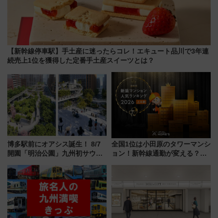
【新幹線停車駅】手土産に迷ったらコレ！エキュート品川で3年連
続売上1位を獲得した定番手土産スイーツとは？
博多駅前にオアシス誕生！ 8/7
全国1位は小田原のタワーマンシ
開園「明治公園」九州初サウナ
ョン！新幹線通勤が変える？
TOTOPAや日本一のピザなど絶
「住みたい街」の最新トレンド
品グルメ登場で駅前の過ごし方
【新築マンション人気ランキン
はどう変わる？
グ】