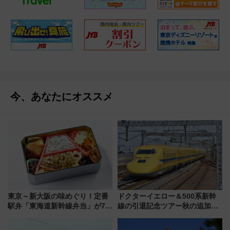
今、あなたにオススメ
東京～新大阪の味めぐり！定番
ドクターイエロー＆500系新幹
駅弁「東海道新幹線弁当」が7月
線の引退記念ツアー秋の追加企
21日にリニューアル発売
画が決定！乗車体験やグッズ・
ホテル情報まとめ