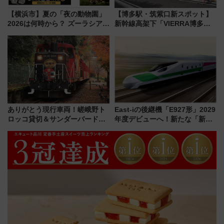
【横浜市】夏の「夜の動物園」
【博多駅・筑紫口新スポット】
2026は何時から？ ズーラシア・
新幹線高架下「VIERRA博多テ
野毛山・金沢の電車アクセスや
ラス」が9/18開業！九州初出店
見どころ、限定イベントを徹底
など注目の全6店舗 「博多活憩
解説！
通り」も一新
ありがとう現行車両！嵯峨野ト
East-iの後継機「E927形」2029
ロッコ貸切＆サンダーバードレ
年度デビューへ！新たな「新幹
ストランで語り合う秋の京都
線専用検測車」の性能を徹底解
斉藤雪乃＆福原トシヒロと行
説【JR東日本】
く！9月13日「京都の鉄道満喫
ツアー」開催