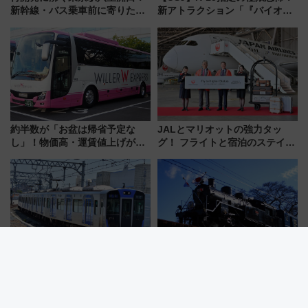
新幹線・バス乗車前に寄りたい
新アトラクション「『バイオハ
「ヤエチカ」2026年夏の「ひん
ザード レクイエム』 ザ・ダイ
やり＆スタミナグルメ」6選【新
ブ」今秋登場 ―予測不能の恐
店舗も！】
怖に泣き叫べ―
約半数が「お盆は帰省予定な
JALとマリオットの強力タッ
し」！物価高・運賃値上げが財
グ！ フライトと宿泊のステイタ
布を直撃、往復1万円以内なら帰
スマッチでFLY ON ポイントや
りたいけど……【WILLER お盆
上級会員資格を効率よく獲得す
帰省動向調査】
る方法を解説
熱闘甲子園のテーマ曲が駅メロ
【大井川鐵道】着るだけでトー
に？阪神・甲子園駅の接近メロ
マス号もSL・ELも乗れる「フリ
ディがVaundy「かげろう」×向
ーきっぷTシャツ」8月6日より
谷実アレンジの特別仕様へ、8月
受注販売