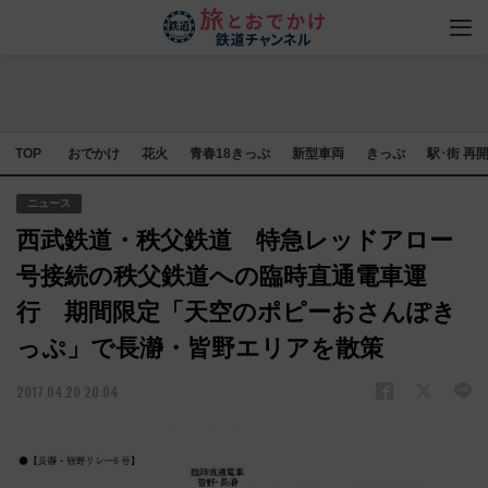
TOP
おでかけ
花火
青春18きっぷ
新型車両
きっぷ
駅･街 再
ニュース
西武鉄道・秩父鉄道 特急レッドアロー
号接続の秩父鉄道への臨時直通電車運
行 期間限定「天空のポピーおさんぽき
っぷ」で長瀞・皆野エリアを散策
2017.04.20 20:04