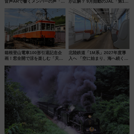
音声ARで響くメンバーの声「真
が正解？ 9月始動のJAL「第1タ
夏の全国ツアー2026」
ーミナル北側サテライト」は徒
歩1キロ超え！ 知っておきたい
変更点まとめ
箱根登山電車100形引退記念企
北陸鉄道「1M系」2027年度導
画！窓全開で涼を楽しむ「天然
入へ 「空に始まり、海へ続く」
クーラー体験号」と限定鉄コレ
白山比咩神社をモチーフにした
発売
神秘的なデザイン