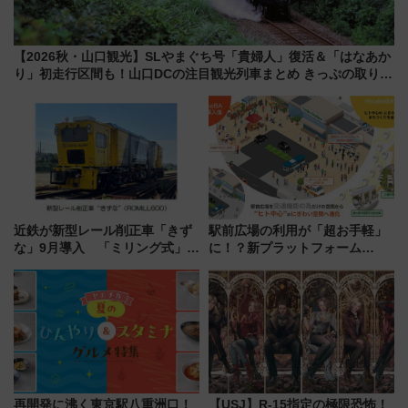
【2026秋・山口観光】SLやまぐち号「貴婦人」復活＆「はなあか
り」初走行区間も！山口DCの注目観光列車まとめ きっぷの取り方
は？
近鉄が新型レール削正車「きず
駅前広場の利用が「超お手軽」
な」9月導入 「ミリング式」採
に！？新プラットフォーム
用でメンテナンス作業を効率
「HirakeBA」8月3日始動、ス
化！安全性や乗り心地の向上に
マホで簡単申請 物販や演奏会な
貢献するだけでなく、全線区で
どに【JR東日本】
活躍するための仕組みも
再開発に沸く東京駅八重洲口！
【USJ】R-15指定の極限恐怖！