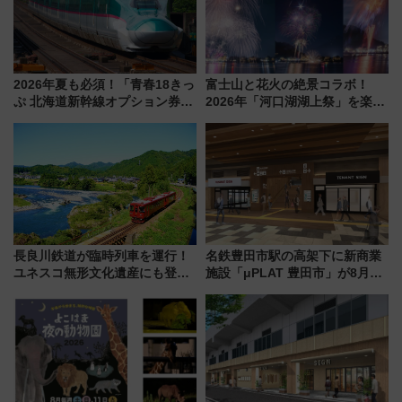
2026年夏も必須！「青春18きっ
富士山と花火の絶景コラボ！
ぷ 北海道新幹線オプション券」
2026年「河口湖湖上祭」を楽し
自動改札対応ルールと途中下車
む完全ガイド＆鉄道アクセスの
の罠
ススメ
長良川鉄道が臨時列車を運行！
名鉄豊田市駅の高架下に新商業
ユネスコ無形文化遺産にも登録
施設「μPLAT 豊田市」が8月26
された「郡上おどり」楽しむ人
日開業！全8店舗が出店し街の新
に 乗車には予約が必要
たな玄関口へ