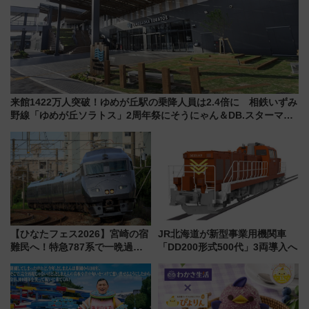
来館1422万人突破！ゆめが丘駅の乗降人員は2.4倍に 相鉄いずみ
野線「ゆめが丘ソラトス」2周年祭にそうにゃん＆DB.スターマン
が登場
【ひなたフェス2026】宮崎の宿
JR北海道が新型事業用機関車
難民へ！特急787系で一晩過ご
「DD200形式500代」3両導入へ
せる夜間滞在型イベント「スワ
ローおひさま」が救世主に？