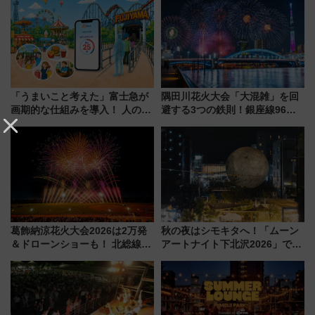
「うまいこと考えた」富士急が
隅田川花火大会「大混雑」を回
画期的な仕組みを導入！ 人のか
避する3つの鉄則！銀座線96本
わりにスマホが並ぶ「分身く
増発･浅草線臨時ダイヤ･スカイ
ん」始動
ツリー駅の規制まとめ 7/25開催
（2026年）
葛飾納涼花火大会2026は2万発
秋の夜はシモキタへ！「ムーン
＆ドローンショーも！ 北総線を
アートナイト下北沢2026」でイ
使った穴場アクセスや臨時列
マーシブシアターやアート巡り
車、観覧スポット情報と周辺観
を満喫しよう
光まとめ（7/28開催）