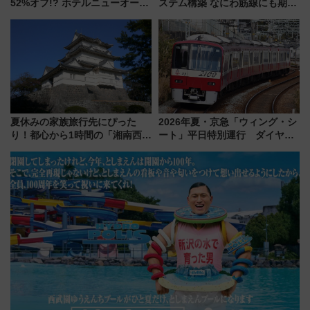
52%オフ!? ホテルニューオータ
ステム構築 なにわ筋線にも期待
ニ大阪の40周年「夏のタイムセ
乗務員・車両計画作業を短縮へ
ール」で秋の関西旅を豪華にす
る方法（8月20日まで！）
夏休みの家族旅行先にぴった
2026年夏・京急「ウィング・シ
り！都心から1時間の「湘南西エ
ート」平日特別運行 ダイヤ・
リア」満喫ガイド 鎌倉・江の
乗車方法を解説！2階建てバスや
島とは異なる魅力を持つ今夏の
三浦海岸を堪能できるお出かけ
注目スポット
プランもご紹介