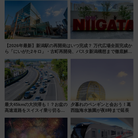
【2026年最新】新潟駅の再開発はいつ完成？ 万代広場全面完成か
ら「にいがた2キロ」・古町再開発、バスタ新潟構想まで徹底解
説！
最大45kmの大渋滞も！？お盆の
夕暮れのペンギンと会おう！葛
高速道路をスイスイ乗り切る快
西臨海水族園が夜8時まで延長
適ドライブ術