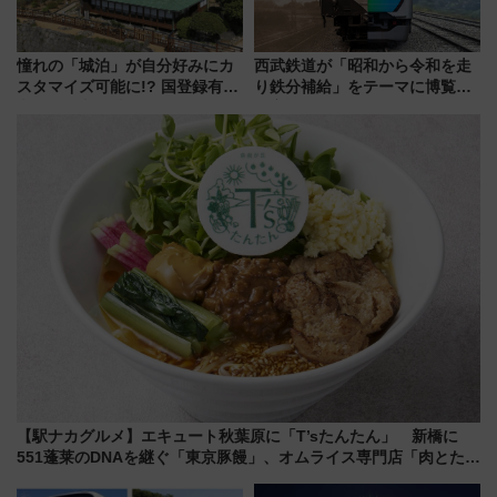
憧れの「城泊」が自分好みにカ
西武鉄道が「昭和から令和を走
スタマイズ可能に!? 国登録有形
り鉄分補給」をテーマに博覧会
文化財・丸亀城「延寿閣別館」
を実施！くすのきホールで8月
にオーダーメイド型の宿泊プラ
14日から 新車両「トキイロ」体
ンが誕生！
験ブースも アクセスや申込方法
を解説
【駅ナカグルメ】エキュート秋葉原に「T’sたんたん」 新橋に
551蓬莱のDNAを継ぐ「東京豚饅」、オムライス専門店「肉とたま
ご」新グルメ続々登場！【2026年8月】