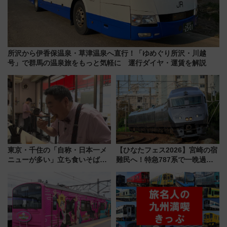
所沢から伊香保温泉・草津温泉へ直行！「ゆめぐり所沢・川越
号」で群馬の温泉旅をもっと気軽に 運行ダイヤ・運賃を解説
東京・千住の「自称・日本一メ
【ひなたフェス2026】宮崎の宿
ニューが多い」立ち食いそば屋
難民へ！特急787系で一晩過ご
とは？ ＢＳ日テレ『ドランク塚
せる夜間滞在型イベント「スワ
地のふらっと立ち食いそば』
ローおひさま」が救世主に？
7/27夜10時～放送