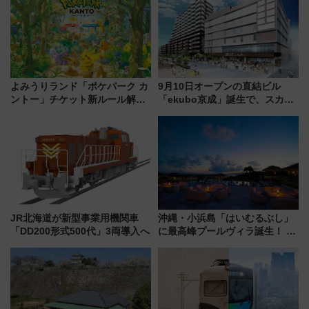
め
よみうりランド「ポケパーク カ
9月10日オープンの直結ビル
ントー」チケット新ルール解
「ekubo京成」誕生で、スカイ
説！購入制限の緩和と入場時の
ライナーも停まる巨大ハブ駅・
本人確認が11月スタート
新鎌ヶ谷はどう変わる？ 全テナ
ント情報も公開！
JR北海道が新型事業用機関車
沖縄・小浜島「はいむるぶし」
「DD200形式500代」3両導入へ
に最高峰プールヴィラ誕生！ 石
垣島から船で向かう究極のご褒
美旅「何もしない贅沢」を体験
してみない？