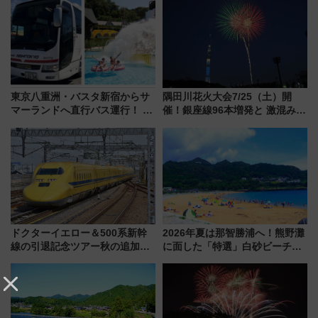
東京八重洲・バスタ新宿からサ
隅田川花火大会7/25（土）開
マーランドへ直行バス運行！ お
催！銀座線96本増発と 激混みの
トクな1Dayパスで夏のプールと
「浅草駅」を回避する最寄り駅･
推し活を楽しもう！（2026年
アクセス攻略法、2万発の花火が
8/1～31）
都心の夜に！
ドクターイエロー＆500系新幹
2026年夏は那智勝浦へ！熊野灘
線の引退記念ツアー秋の追加企
に面した「特選」白砂ビーチは
画が決定！乗車体験やグッズ・
必見 「第17回那智勝浦町花火大
ホテル情報まとめ
会」は8月11日開催！