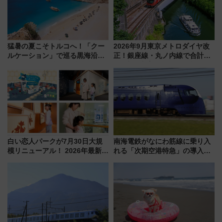
猛暑の夏こそトルコへ！「クー
2026年9月東京メトロダイヤ改
ルケーション」で巡る黒海沿岸
正！銀座線・丸ノ内線で合計
やエーゲ海の避暑リゾート 関
212本の大増発、混雑緩和に期
連検索数が前年比237％増、ナ
待
ショジオも認める『2026年に訪
れるべき世界の旅先』
白い恋人パークが7月30日大規
南海電鉄がなにわ筋線に乗り入
模リニューアル！ 2026年最新の
れる「次期空港特急」の導入を
新エリア・工場見学の見どころ
決定！ピニンファリーナによる
と料金・アクセスを徹底解説
日本初の鉄道デザイン
（札幌市）