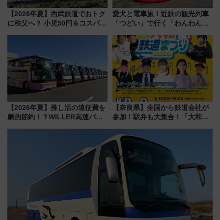
【2026年夏】西武鉄道でおトク
愛犬と電車旅！近鉄の観光列車
に秩父へ？ 小児50円＆コスパ最
「つどい」で行く「わんわん列
強きっぷで「安・近・短」な家
車」第5弾！海辺のBBQも楽し
族旅行！ 深夜の正丸トンネル探
める日帰りツアー
検や特急ラビューも
【2026年夏】推し活の遠征費を
【奈良県】全国から鉄道会社が
劇的節約！？WILLER高速バス
参加！駅弁も大集合！「大和鉄
「1km5円セール」やワンコイン
道まつり2026」が8月8日・9日
温泉の最強ルート 予約期間・
に開催決定
対象路線まとめ