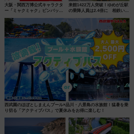
大阪・関西万博公式キャラクタ
来館1422万人突破！ゆめが丘駅
ー「ミャクミャク」ピンバッジ
の乗降人員は2.4倍に 相鉄いず
新登場！関西の駅構内などで7月
み野線「ゆめが丘ソラトス」2周
中旬発売
年祭にそうにゃん＆DB.スター
マンが登場
西武園のほぼとしまえんプール×品川・八景島の水族館！猛暑を乗
り切る「アクティブパス」で夏休みをお得に楽しむ！