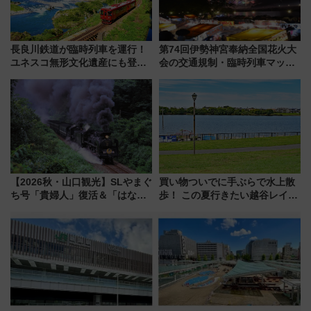
長良川鉄道が臨時列車を運行！
第74回伊勢神宮奉納全国花火大
ユネスコ無形文化遺産にも登録
会の交通規制・臨時列車マッ
された「郡上おどり」楽しむ人
プ！JR東海・近鉄で快適にアク
に 乗車には予約が必要
セス
【2026秋・山口観光】SLやまぐ
買い物ついでに手ぶらで水上散
ち号「貴婦人」復活＆「はなあ
歩！ この夏行きたい越谷レイク
かり」初走行区間も！山口DCの
タウンの新たな水辺の憩いエリ
注目観光列車まとめ きっぷの取
ア「LAKESIDE PARK」（埼玉
り方は？
県越谷市）