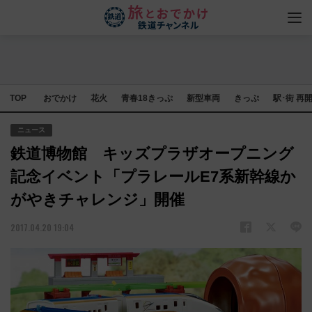
TOP
おでかけ
花火
青春18きっぷ
新型車両
きっぷ
駅･街 再
ニュース
鉄道博物館 キッズプラザオープニング
記念イベント「プラレールE7系新幹線か
がやきチャレンジ」開催
2017.04.20 19:04