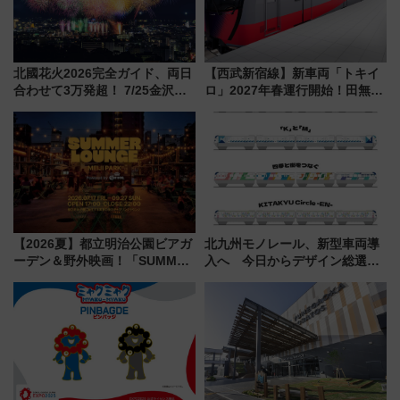
北國花火2026完全ガイド、両日
【西武新宿線】新車両「トキイ
合わせて3万発超！ 7/25金沢大
ロ」2027年春運行開始！田無・
会・8/1川北大会の2つの花火大
新所沢にも停車 2028年春には
会の日程・アクセス・観覧席ま
「第2弾」も
とめ（石川県）
【2026夏】都立明治公園ビアガ
北九州モノレール、新型車両導
ーデン＆野外映画！「SUMMER
入へ 今日からデザイン総選挙
LOUNGE」のアクセスと上映ス
始まる
ケジュール 夜風とビール、映画
を満喫！