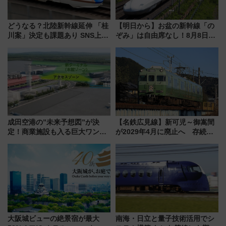
どうなる？北陸新幹線延伸 「桂
【明日から】お盆の新幹線「の
川案」決定も課題あり SNS上の
ぞみ」は自由席なし！8月8日午
声は
前はほぼ満席…でも数時間ズラ
せば空きが見つかることも 混
雑避ける「空席」探しのコツ
成田空港の”未来予想図”が決
【名鉄広見線】新可児～御嵩間
定！商業施設も入る巨大ワンタ
が2029年4月に廃止へ 存続協
ーミナル、京成の高架新駅整備
議終了で100年の歴史に幕
で新型特急が品川･羽田とを結
ぶ！ JR空港駅は2面3線化！
大阪城ビューの絶景宿が最大
南海・日立と量子技術活用でシ