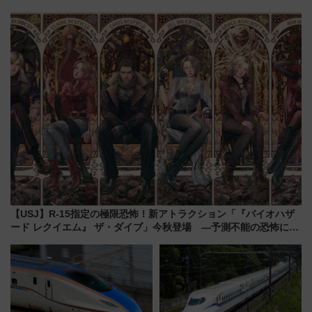
～、憧れのビジネスクラスも！
マーシブシアターやアート巡り
来春のGW旅行まで狙える激ア
を満喫しよう
ツ路線まとめ（8/10まで）
【USJ】R-15指定の極限恐怖！新アトラクション「『バイオハザ
ード レクイエム』 ザ・ダイブ」今秋登場 ―予測不能の恐怖に泣
き叫べ―