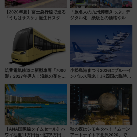
【2026年夏】富士急行線で巡る
「旅名人の九州満喫きっぷ」デ
「うちはサスケ」誕生日スタン
ジタル化 紙版との価格やルー
プラリー！富士急ハイランド限
ルの違いを解説
定グルメ＆グッズ徹底ガイド
筑豊電気鉄道に新型車両「7000
小松島港まつり2026にブルーイ
形」2027年導入！沿線の花をイ
ンパルス飛来！JR四国の臨時ダ
メージしたイエローを採用 車
イヤや駐車場予約を徹底解説
内は落ち着いたゆとりある空間
に
【ANA国際線タイムセール】ハ
秋の夜はシモキタへ！「ムーン
ワイ往復11万円台･北京5万円台
アートナイト下北沢2026」でイ