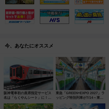
今、あなたにオススメ
阪神電車初の座席指定サービス
東急「GREEN×EXPO 2027」ラ
名は「らくやんシート」に！新
ッピング特別列車が7/14～東
型3000系で大阪梅田～山陽姫路
横・田園都市・目黒線でデビュ
を快適移動
ー！ 注目の編成やデザインまと