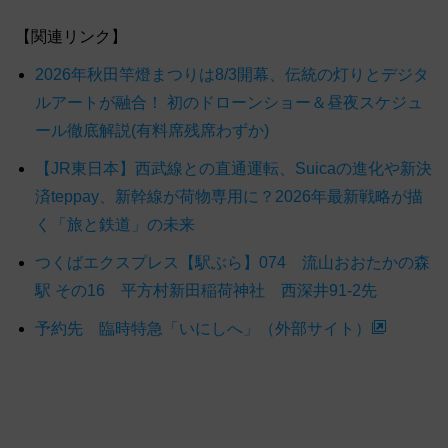
【関連リンク】
2026年秋田竿燈まつりは8/3開幕、伝統の灯りとデジタ
ルアートが融合！ 初のドローンショー＆昼夜スケジュ
ール徹底解説(有料席残席わずか)
【JR東日本】西武線との直通運転、Suicaの進化や新決
済teppay、新幹線が荷物専用に？2026年最新戦略が描
く「旅と鉄道」の未来
つくばエクスプレス【駅ぶら】074 流山おおたかの森
駅 その16 平方村新田稲荷神社 西深井91-2先
予約先 臨時特急「いにしへ」（外部サイト）