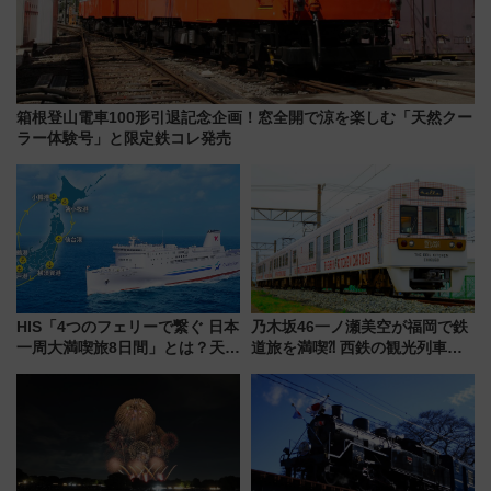
箱根登山電車100形引退記念企画！窓全開で涼を楽しむ「天然クー
ラー体験号」と限定鉄コレ発売
HIS「4つのフェリーで繋ぐ 日本
乃木坂46一ノ瀬美空が福岡で鉄
一周大満喫旅8日間」とは？天橋
道旅を満喫⁈ 西鉄の観光列車
立・小樽・日光東照宮など全国
「THE RAIL KITCHEN
の絶景＆限定グルメを網羅！煩
CHIKUGO」で巡る福岡･太宰
雑な手続きも不要でお手軽に楽
府･柳川の旅！YouTubeが公開
しめるプランが登場
に