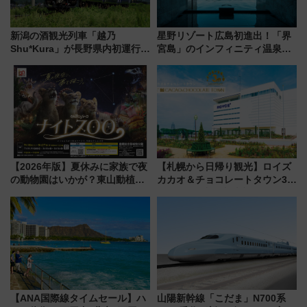
新潟の酒観光列車「越乃
星野リゾート広島初進出！「界
Shu*Kura」が長野県内初運行！
宮島」のインフィニティ温泉と
地酒と食を味わう信州プレDC特
古式サウナ「石風呂」を大解剖
別企画
宿泊料金・アクセスは？（2026
年7月23日開業）
【2026年版】夏休みに家族で夜
【札幌から日帰り観光】ロイズ
の動物園はいかが？東山動植物
カカオ＆チョコレートタウン3周
園＆のんほいパーク「ナイト
年！ 9月は入場料半額やチョコ
ZOO」開催情報
詰め放題を開催、ロイズタウン
駅からのアクセスも
【ANA国際線タイムセール】ハ
山陽新幹線「こだま」N700系