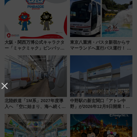
大阪・関西万博公式キャラクタ
東京八重洲・バスタ新宿からサ
ー「ミャクミャク」ピンバッジ
マーランドへ直行バス運行！ お
新登場！関西の駅構内などで7月
トクな1Dayパスで夏のプールと
中旬発売
推し活を楽しもう！（2026年
8/1～31）
北陸鉄道「1M系」2027年度導
中野駅の新玄関口「アトレ中
入へ 「空に始まり、海へ続く」
野」が2026年12月9日開業！新
白山比咩神社をモチーフにした
改札直結で屋上BBQも楽しめる
神秘的なデザイン
注目スポット