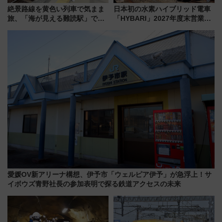
絶景路線を黄色い列車で気まま
日本初の水素ハイブリッド電車
旅、「海が見える難読駅」で幸
「HYBARI」2027年度末営業運
せの黄色いハンカチに願いを
転へ 鉄道・発電・まちづくり
「新・鉄道ひとり旅」279回目
で水素利活用が加速
の舞台は「島原鉄道」
愛媛OV新アリーナ構想、伊予市「ウェルピア伊予」が急浮上！サ
イボウズ青野社長の参加表明で探る鉄道アクセスの未来