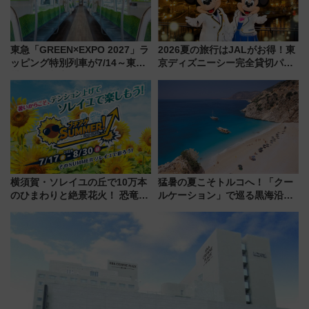
東急「GREEN×EXPO 2027」ラ
2026夏の旅行はJALがお得！東
ッピング特別列車が7/14～東
京ディズニーシー完全貸切パー
横・田園都市・目黒線でデビュ
ティー招待券が当たるキャンペ
ー！ 注目の編成やデザインまと
ーン始まる 条件は「夏の国内
め
線に2回搭乗」
横須賀・ソレイユの丘で10万本
猛暑の夏こそトルコへ！「クー
のひまわりと絶景花火！ 恐竜や
ルケーション」で巡る黒海沿岸
ドッグプールなど三浦半島の日
やエーゲ海の避暑リゾート 関
帰りお出かけ最新情報（2026年
連検索数が前年比237％増、ナ
7月17日～開催）
ショジオも認める『2026年に訪
れるべき世界の旅先』