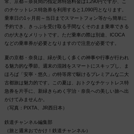
常、京都⇔奈良間の指定席特急料金は1,290円ですが、こ
のチケットレス特急券を利用すると1,090円となります。
乗車日の1ヶ月前～当日までスマートフォン等から簡単に
予約でき、きっぷを受け取る手間なくそのまま乗車できる
のが大きなメリットです。ただ乗車の際は別途、ICOCA
などの乗車券が必要となりますので注意が必要です。
夏の京都・奈良は、緑が美しく多くの神事や行事が行われ
る魅力的な季節。週末の混雑をスマートにスキップし、ま
ほろば「安寧・悠久」の特等席で駆けるプレミアムな二大
古都旅は魅力的です
。この夏は、おトクなチケットレス特
急券を片手に、新緑きらめく宇治・奈良への美しい旅へ出
かけてみませんか。
（写真：PIXTA、JR西日本）
鉄道チャンネル編集部
（旅と週末おでかけ！鉄道チャンネル）