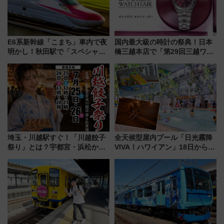
E6系新幹線「こまち」車内で夜
国内最大級の時計の祭典！日本
明かし！秋田駅で「スペシャル
橋三越本店で「第29回三越ワー
ナイト」8月開催、料金や予約方
ルドウォッチフェア」開幕
法は？
【2026年8月5日～25日】
埼玉・川越駅すぐ！「川越餃子
全天候型屋内プール「日光霧降
祭り」とは？宇都宮・浜松から
VIVA！ハワイアン」18日から営
ご当地和牛まで全国の人気餃子
業開始 小さなお子様連れのフ
を食べ比べ【7月25日・26日開
ァミリーから大人まで幅広い世
催】
代が一日中楽しる夏のリゾート
を楽しんで