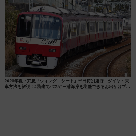
検や特急ラビューも
怖に泣き叫べ―
2026年夏・京急「ウィング・シート」平日特別運行 ダイヤ・乗
車方法を解説！2階建てバスや三浦海岸を堪能できるお出かけプラ
ンもご紹介