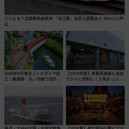
どうなる？北陸新幹線延伸 「桂川案」決定も課題あり SNS上の声
は
2026年9月東京メトロダイヤ改
【2026年版】東葉高速線も追加
正！銀座線・丸ノ内線で合計
でさらに便利に！人気きっぷ
212本の大増発、混雑緩和に期
「サンキューちばフリーパス」
待
今年も発売 秋・早春に千葉県を
巡るなら使い勝手・コスパ抜群
神戸・大分や大阪・志布志航路
【2026夏】都立明治公園ビアガ