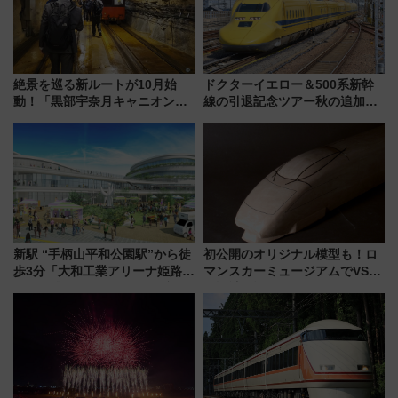
絶景を巡る新ルートが10月始
ドクターイエロー＆500系新幹
動！「黒部宇奈月キャニオンル
線の引退記念ツアー秋の追加企
ート」と旅の拠点「欅平ラウン
画が決定！乗車体験やグッズ・
ジ」がオープン
ホテル情報まとめ
新駅 “手柄山平和公園駅”から徒
初公開のオリジナル模型も！ロ
歩3分「大和工業アリーナ姫路」
マンスカーミュージアムでVSE
10月開業！Novelbright公演 や
の設計秘話に迫る企画展が7月
大相撲巡業など 豪華イベントと
15日スタート
アクセス