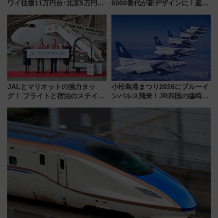
ワイ往復11万円台･北京5万円台
6000番代が新デザインに！産学
～、憧れのビジネスクラスも！
連携で描く瀬戸内の波模様 運
来春のGW旅行まで狙える激ア
用は今冬から
ツ路線まとめ（8/10まで）
JALとマリオットの強力タッ
小松島港まつり2026にブルーイ
グ！ フライトと宿泊のステイタ
ンパルス飛来！JR四国の臨時ダ
スマッチでFLY ON ポイントや
イヤや駐車場予約を徹底解説
上級会員資格を効率よく獲得す
る方法を解説