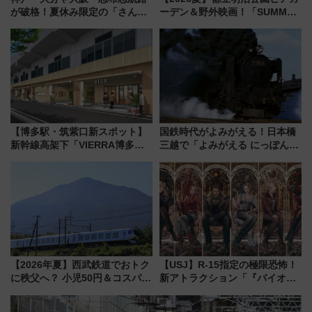
が破格！夏休み限定の「さんふ
ーデン＆野外映画！「SUMMER
らわあスペシャルセール」スタ
LOUNGE」のアクセスと上映ス
ート 夕朝食ビュッフェ付きで
ケジュール 夜風とビール、映画
快適な船旅はいかが？
を満喫！
【博多駅・筑紫口新スポット】
国鉄時代がよみがえる！日本橋
新幹線高架下「VIERRA博多テ
三越で「よみがえる にっぽんの
ラス」が9/18開業！九州初出店
鉄道展」7/22-8/3開催、広田尚
など注目の全6店舗 「博多活憩
敬の名作写真も、駅弁フェスも
通り」も一新
同時開催！
【2026年夏】西武鉄道でおトク
【USJ】R-15指定の極限恐怖！
に秩父へ？ 小児50円＆コスパ最
新アトラクション「『バイオハ
強きっぷで「安・近・短」な家
ザード レクイエム』 ザ・ダイ
族旅行！ 深夜の正丸トンネル探
ブ」今秋登場 ―予測不能の恐