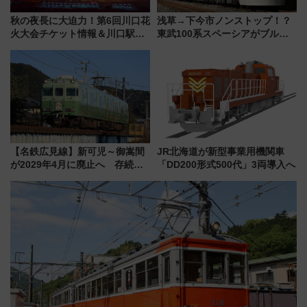
秋の夜長に大迫力！第6回川口花
浅草→下今市ノンストップ！？
火大会チケット情報＆川口駅か
東武100系スペーシアがブルー
らのアクセスガイド
リボン賞35周年記念で「デビュ
ー当時の停車駅」を再現 運転
時刻や特急券の買い方を紹介
【名鉄広見線】新可児～御嵩間
JR北海道が新型事業用機関車
が2029年4月に廃止へ 存続協
「DD200形式500代」3両導入へ
議終了で100年の歴史に幕