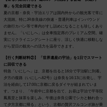
車」を完全回避できる
夏の京都・奈良・宇治エリアは国内外からの観光客で常に
大混雑。特にJR奈良線の快速・普通列車はインバウンド
の旅行カバン等で車内がすし詰めになることも珍しくあり
ません。「いにしへ」は全車指定席のプレミアム空間。確
実にリクライニングシートに座り、涼しく快適に移動しな
がら翌日の観光への活力を温存できます。
【行く判断材料②】 「世界遺産の宇治」を1日でスマート
に回収できる
特急「いにしへ」は、京都を出ると16分で宇治駅に到着。
夕方の復路（いにしへ62号）は奈良を16:13に出発し、宇
治を経由して17:00に京都に戻るダイヤが組まれていま
す。つまり、「午前中に京都を出て、お昼は宇治で平等院
鳳凰堂と抹茶を楽しみ、午後は奈良公園でシカと触れ合っ
て夕方京都に帰る」という、古都の贅沢フルコンボ旅が乗