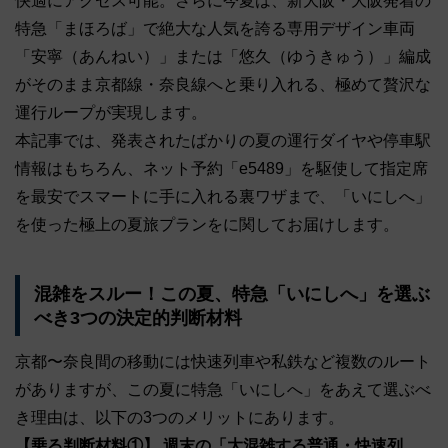
快適にアクセス可能。さらに今夏は、新大阪・大阪発着の
特急「まほろば」で絶大な人気を誇る専用デザイン車両
「安寧（あんねい）」または「悠久（ゆうきゅう）」編成
がそのまま京都線・奈良線へと乗り入れる、極めて贅沢な
運行ループが実現します。
本記事では、発表されたばかりの夏の運行ダイヤや停車駅
情報はもちろん、ネット予約「e5489」を駆使して指定席
を最安でスマートに手に入れる裏ワザまで、「いにしへ」
を使った極上の夏旅プランをに関してお届けします。
混雑をスルー！この夏、特急「いにしへ」を選ぶ
べき3つの決定的判断材料
京都〜奈良間の移動には快速列車や私鉄など複数のルート
がありますが、この夏に特急「いにしへ」をあえて選ぶべ
き理由は、以下の3つのメリットにあります。
【乗る判断材料①】 週末の「大混雑する普通・快速列