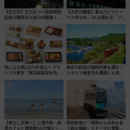
【立川市】立川まつり国営昭和
【大井川鐵道】着るだけでトー
記念公園花火大会7/25開催！
マス号もSL・ELも乗れる「フリ
5000発の花火が夜を彩る 今年は
ーきっぷTシャツ」8月6日より
混雑に要注意、その理由は
受注販売
気になる第1位の弁当は？ グラ
長良川鉄道が臨時列車を運行！
ンスタ東京「東京駅限定弁当
ユネスコ無形文化遺産にも登録
2026 売上ランキング」
された「郡上おどり」楽しむ人
に 乗車には予約が必要
【車なし日帰り】三浦半島・絶
西武鉄道が「昭和から令和を走
景カフェと透明度AA穴場ビーチ
り鉄分補給」をテーマに博覧会