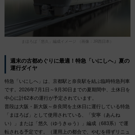
まほろば「悠久」編成イメージ （画像：JR西日本）
週末の古都めぐりに最適！特急「いにしへ」夏の
運行ダイヤ
特急「いにしへ」は、京都駅と奈良駅を結ぶ臨時特急列車
です。2026年7月1日～9月30日までの夏期間中、土休日を
中心に計62本の運行が予定されています。
普段は大阪・新大阪～奈良間を土休日に運行している特急
「まほろば」として使用されている、「安寧（あんね
い）」または「悠久（ゆうきゅう）」編成（683系）で運
転される予定です。（運用上の都合で、やむを得ずリニュ