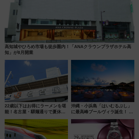
高知城やひろめ市場も徒歩圏内！「ANAクラウンプラザホテル高
知」が8月開業
22歳以下はお得にラーメンを堪
沖縄・小浜島「はいむるぶし」
能！名古屋・驛麺通りで夏休み
に最高峰プールヴィラ誕生！ 石
限定「U22応援割り」が7月21日
垣島から船で向かう究極のご褒
よりスタート
美旅「何もしない贅沢」を体験
してみない？