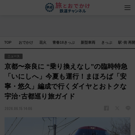
TOP
おでかけ
花火
青春18きっぷ
新型車両
きっぷ
駅･街 再
ニュース
京都〜奈良に “乗り換えなし”の臨時特急
「いにしへ」今夏も運行！まほろば「安
寧・悠久」編成で行くダイヤとおトクな
宇治･古都巡り旅ガイド
2026.06.15 14:06