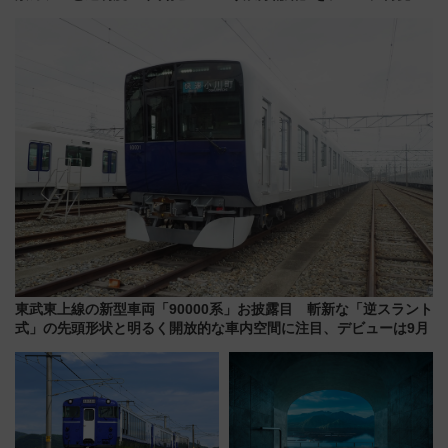
を巡る！ おトクな電車きっぷ活
を実施！くすのきホールで8月
用してストレスフリー旅へ行こ
14日から 新車両「トキイロ」体
う！
験ブースも アクセスや申込方法
を解説
東武東上線の新型車両「90000系」お披露目 斬新な「逆スラント
式」の先頭形状と明るく開放的な車内空間に注目、デビューは9月