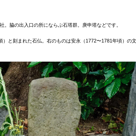
神社。脇の出入口の所にならぶ石塔群。庚申塔などです。
頃）と刻まれた石仏。右のものは安永（1772〜1781年頃）の