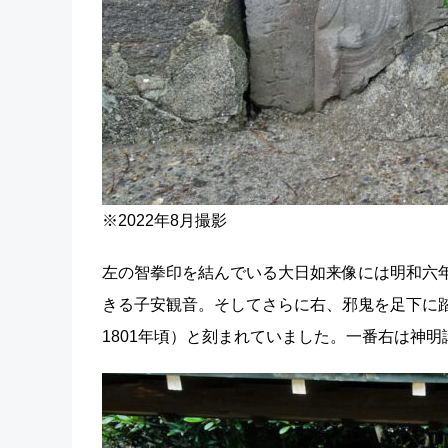
※2022年8月撮影
左の智拳印を結んでいる大日如来像には明和六年
きる子安観音。そしてさらに右、邪鬼を足下に踏
1801年頃）と刻まれていました。一番右は神