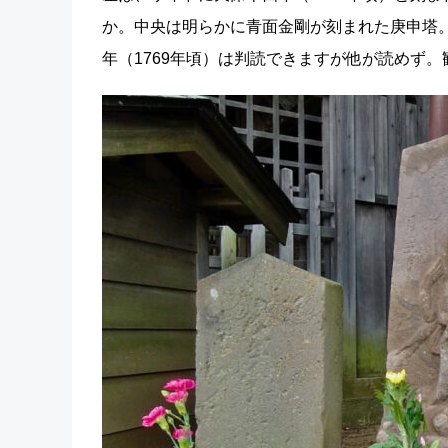
か。中央は明らかに青面金剛が刻まれた庚申塔。
年（1769年頃）は判読できますが他が読めず