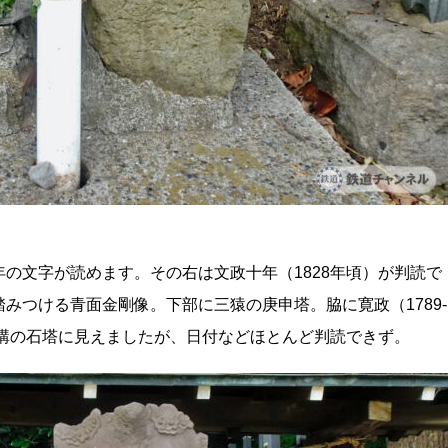
の文字が読めます。その右は文政十年（1828年頃）が判読で
みつける青面金剛像。下部に三猿の庚申塔。脇に寛政（1789-
明講の石塔に見えましたが、日付などほとんど判読できず。