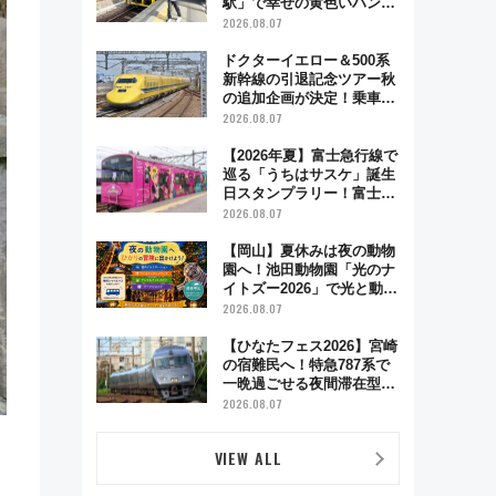
駅」で幸せの黄色いハンカ
チに願いを 「新・鉄道ひ
2026.08.07
とり旅」279回目の舞台は
「島原鉄道」
ドクターイエロー＆500系
新幹線の引退記念ツアー秋
の追加企画が決定！乗車体
験やグッズ・ホテル情報ま
2026.08.07
とめ
【2026年夏】富士急行線で
巡る「うちはサスケ」誕生
日スタンプラリー！富士急
ハイランド限定グルメ＆グ
2026.08.07
ッズ徹底ガイド
【岡山】夏休みは夜の動物
園へ！池田動物園「光のナ
イトズー2026」で光と動物
が彩る特別な夜
2026.08.07
【ひなたフェス2026】宮崎
の宿難民へ！特急787系で
一晩過ごせる夜間滞在型イ
ベント「スワローおひさ
2026.08.07
ま」が救世主に？
VIEW ALL