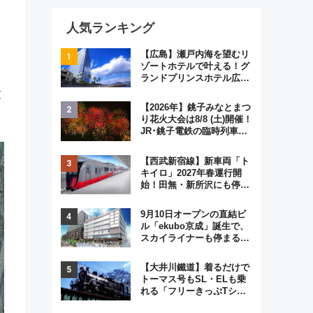
人気ランキング
【広島】瀬戸内海を望むリ
ゾートホテルで叶える！グ
ランドプリンスホテル広島
のフォトウエディング＆カ
文
ジュアルパーティープラン
【2026年】銚子みなとまつ
り花火大会は8/8 (土)開催！
JR･銚子電鉄の臨時列車や
アクセス情報、利根川に咲
く8,000発の大迫力＆屋台
【西武新宿線】新車両「ト
を満喫
キイロ」2027年春運行開
始！田無・新所沢にも停
車 2028年春には「第2
弾」も
9月10日オープンの直結ビ
ル「ekubo京成」誕生で、
スカイライナーも停まる巨
大ハブ駅・新鎌ヶ谷はどう
変わる？ 全テナント情報も
【大井川鐵道】着るだけで
公開！
トーマス号もSL・ELも乗
れる「フリーきっぷTシャ
ツ」8月6日より受注販売