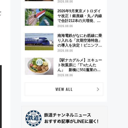
う秋の京都 斉藤雪乃＆福
2026.08.06
原トシヒロと行く！9月13
日「京都の鉄道満喫ツア
2026年9月東京メトロダイ
て
ー」開催
ヤ改正！銀座線・丸ノ内線
で合計212本の大増発、混
雑緩和に期待
2026.08.06
南海電鉄がなにわ筋線に乗
り入れる「次期空港特急」
の導入を決定！ピニンファ
リーナによる日本初の鉄道
2026.08.06
デザイン
【駅ナカグルメ】エキュー
ト秋葉原に「T’sたんた
ん」 新橋に551蓬莱の
DNAを継ぐ「東京豚饅」、
2026.08.06
オムライス専門店「肉とた
まご」新グルメ続々登場！
VIEW ALL
【2026年8月】