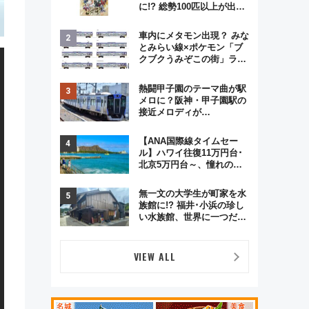
に!? 総勢100匹以上が出現
「レジェンドリサーチ」本
格謎解き・グッズ情報まと
車内にメタモン出現？ みな
め
とみらい線×ポケモン「ブ
クブクうみぞこの街」ラッ
ピング電車が運行開始に！
この夏は直通列車で横浜
熱闘甲子園のテーマ曲が駅
へ！
メロに？阪神・甲子園駅の
接近メロディが
Vaundy「かげろう」×向谷
実アレンジの特別仕様へ、
【ANA国際線タイムセー
8月5日始発から
ル】ハワイ往復11万円台･
北京5万円台～、憧れのビ
ジネスクラスも！来春の
GW旅行まで狙える激アツ
無一文の大学生が町家を水
路線まとめ（8/10まで）
族館に!? 福井･小浜の珍し
い水族館、世界に一つだけ
の塗り箸制作体験、鯖街道
の御食国など 小浜観光レポ
第2弾
VIEW ALL