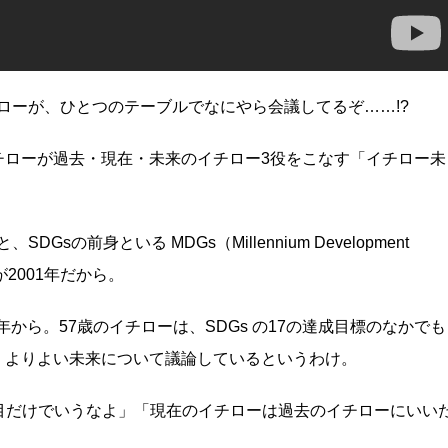
チローが、ひとつのテーブルでなにやら会議してるぞ……!?
チローが過去・現在・未来のイチロー3役をこなす「イチロー未
sの前身といる MDGs（Millennium Development
が2001年だから。
30年から。57歳のイチローは、SDGs の17の達成目標のなかでも
、よりよい未来について議論しているというわけ。
目だけでいうなよ」「現在のイチローは過去のイチローにいい