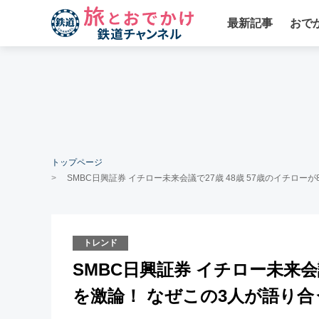
最新記事
おで
トップページ
SMBC日興証券 イチロー未来会議で27歳 48歳 57歳のイチロ
トレンド
SMBC日興証券 イチロー未来会議
を激論！ なぜこの3人が語り合