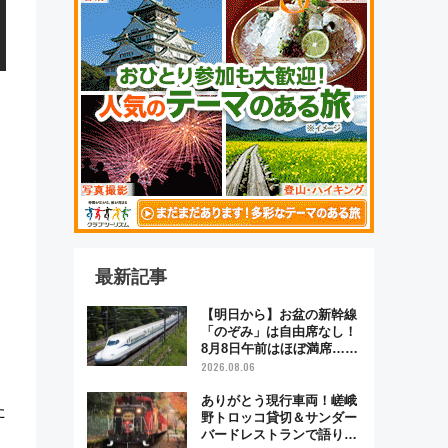
最新記事
【明日から】お盆の新幹線
「のぞみ」は自由席なし！
8月8日午前はほぼ満席…で
も数時間ズラせば空きが見
2026.08.06
つかることも 混雑避ける
「空席」探しのコツ
ありがとう現行車両！嵯峨
た
野トロッコ貸切＆サンダー
バードレストランで語り合