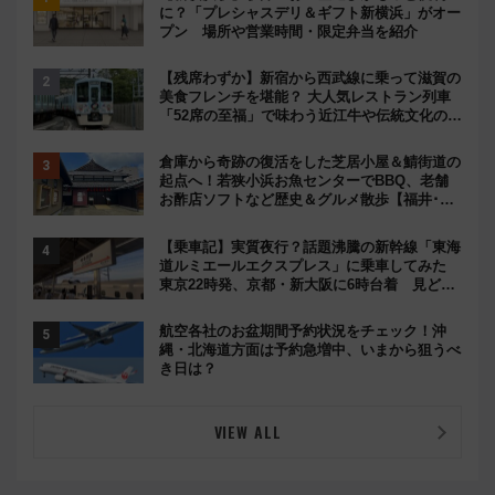
に？「プレシャスデリ＆ギフト新横浜」がオー
プン 場所や営業時間・限定弁当を紹介
【残席わずか】新宿から西武線に乗って滋賀の
美食フレンチを堪能？ 大人気レストラン列車
「52席の至福」で味わう近江牛や伝統文化の特
別コラボ
倉庫から奇跡の復活をした芝居小屋＆鯖街道の
起点へ！若狭小浜お魚センターでBBQ、老舗
お酢店ソフトなど歴史＆グルメ散歩【福井･小
浜観光】
【乗車記】実質夜行？話題沸騰の新幹線「東海
道ルミエールエクスプレス」に乗車してみた
東京22時発、京都・新大阪に6時台着 見どこ
ろは岐阜羽島の素晴らし過ぎる朝
航空各社のお盆期間予約状況をチェック！沖
縄・北海道方面は予約急増中、いまから狙うべ
き日は？
VIEW ALL