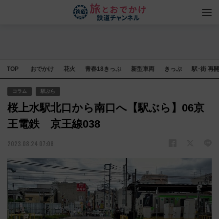
TOP
おでかけ
花火
青春18きっぷ
新型車両
きっぷ
駅･街 再
コラム
駅ぶら
桜上水駅北口から南口へ【駅ぶら】06京
王電鉄 京王線038
2023.08.24 07:08