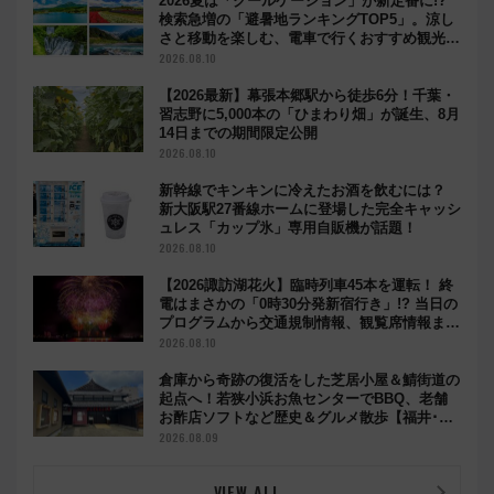
2026夏は「クールケーション」が新定番に!?
検索急増の「避暑地ランキングTOP5」。涼し
さと移動を楽しむ、電車で行くおすすめ観光情
報も
2026.08.10
【2026最新】幕張本郷駅から徒歩6分！千葉・
習志野に5,000本の「ひまわり畑」が誕生、8月
14日までの期間限定公開
2026.08.10
新幹線でキンキンに冷えたお酒を飲むには？
新大阪駅27番線ホームに登場した完全キャッシ
ュレス「カップ氷」専用自販機が話題！
2026.08.10
【2026諏訪湖花火】臨時列車45本を運転！ 終
電はまさかの「0時30分発新宿行き」!? 当日の
プログラムから交通規制情報、観覧席情報まで
徹底解説
2026.08.10
倉庫から奇跡の復活をした芝居小屋＆鯖街道の
起点へ！若狭小浜お魚センターでBBQ、老舗
お酢店ソフトなど歴史＆グルメ散歩【福井･小
浜観光】
2026.08.09
VIEW ALL