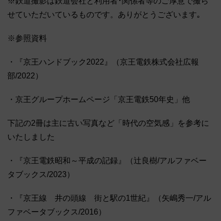
※鉄道撮影は鉄道会社と利用者･関係者等のご厚意で撮ら
せていただいているものです。ありがとうございます｡
※参照資料
・『京王ハンドブック2022』（京王電鉄株式会社広報
部/2022）
・京王グループホームページ「京王電鉄50年史」他
下記の2冊は主に古い写真など「時代の空気感」を参考に
いたしました
・『京王電鉄昭和～平成の記録』（辻良樹/アルファベー
タブックス/2023）
・『京王線 井の頭線 街と駅の1世紀』（矢嶋秀一/アル
ファベータブックス/2016）