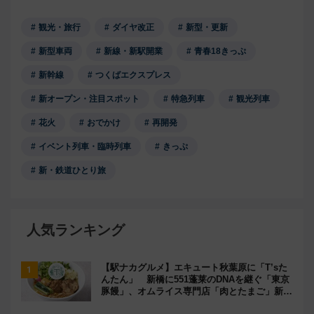
観光・旅行
ダイヤ改正
新型・更新
新型車両
新線・新駅開業
青春18きっぷ
新幹線
つくばエクスプレス
新オープン・注目スポット
特急列車
観光列車
花火
おでかけ
再開発
イベント列車・臨時列車
きっぷ
新・鉄道ひとり旅
人気ランキング
【駅ナカグルメ】エキュート秋葉原に「T’sた
んたん」 新橋に551蓬莱のDNAを継ぐ「東京
豚饅」、オムライス専門店「肉とたまご」新グ
ルメ続々登場！【2026年8月】