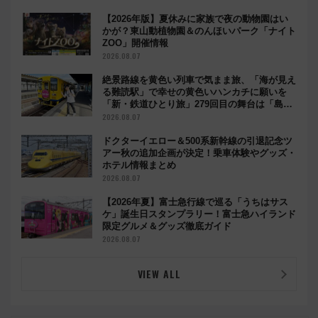
【2026年版】夏休みに家族で夜の動物園はい
かが？東山動植物園＆のんほいパーク「ナイト
ZOO」開催情報
2026.08.07
絶景路線を黄色い列車で気まま旅、「海が見え
る難読駅」で幸せの黄色いハンカチに願いを
「新・鉄道ひとり旅」279回目の舞台は「島原
鉄道」
2026.08.07
ドクターイエロー＆500系新幹線の引退記念ツ
アー秋の追加企画が決定！乗車体験やグッズ・
ホテル情報まとめ
2026.08.07
【2026年夏】富士急行線で巡る「うちはサス
ケ」誕生日スタンプラリー！富士急ハイランド
限定グルメ＆グッズ徹底ガイド
2026.08.07
VIEW ALL