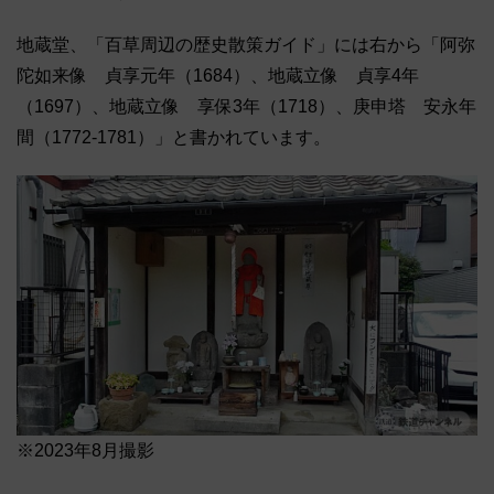
地蔵堂、「百草周辺の歴史散策ガイド」には右から「阿弥
陀如来像 貞享元年（1684）、地蔵立像 貞享4年
（1697）、地蔵立像 享保3年（1718）、庚申塔 安永年
間（1772-1781）」と書かれています。
※2023年8月撮影