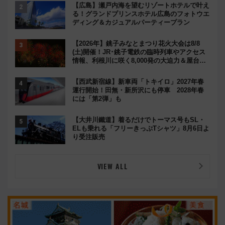
【広島】瀬戸内海を望むリゾートホテルで叶え
る！グランドプリンスホテル広島のフォトウエ
ディング＆カジュアルパーティープラン
【2026年】銚子みなとまつり花火大会は8/8
(土)開催！JR･銚子電鉄の臨時列車やアクセス
情報、利根川に咲く8,000発の大迫力＆屋台を
満喫
【西武新宿線】新車両「トキイロ」2027年春
運行開始！田無・新所沢にも停車 2028年春
には「第2弾」も
【大井川鐵道】着るだけでトーマス号もSL・
ELも乗れる「フリーきっぷTシャツ」8月6日よ
り受注販売
VIEW ALL