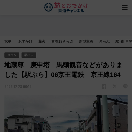
TOP
おでかけ
花火
青春18きっぷ
新型車両
きっぷ
駅･街 再
コラム
駅ぶら
地蔵尊 庚申塔 馬頭観音などがありま
した【駅ぶら】06京王電鉄 京王線164
2023.12.28 06:12