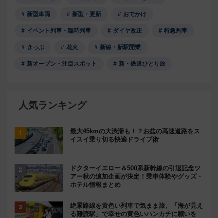
新型車両
新型・更新
おでかけ
イベント列車・臨時列車
ダイヤ改正
特急列車
きっぷ
花火
新線・新駅開業
新オープン・注目スポット
新・鉄道ひとり旅
人気ランキング
最大45kmの大渋滞も！？お盆の高速道路をス
イスイ乗り切る快適ドライブ術
ドクターイエロー＆500系新幹線の引退記念ツ
アー秋の追加企画が決定！乗車体験やグッズ・
ホテル情報まとめ
絶景路線を黄色い列車で気まま旅、「海が見え
る難読駅」で幸せの黄色いハンカチに願いを