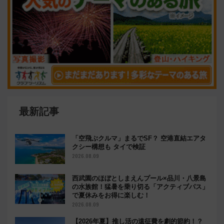
最新記事
「空飛ぶクルマ」まるでSF？ 空港直結エアタ
クシー構想も タイで検証
2026.08.09
西武園のほぼとしまえんプール×品川・八景島
の水族館！猛暑を乗り切る「アクティブパス」
で夏休みをお得に楽しむ！
2026.08.09
【2026年夏】推し活の遠征費を劇的節約！？