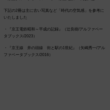
下記の2冊は主に古い写真など「時代の空気感」を参考に
いたしました
・『京王電鉄昭和～平成の記録』（辻良樹/アルファベー
タブックス/2023）
・『京王線 井の頭線 街と駅の1世紀』（矢嶋秀一/アル
ファベータブックス/2016）