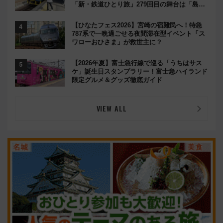
「新・鉄道ひとり旅」279回目の舞台は「島原
鉄道」
【ひなたフェス2026】宮崎の宿難民へ！特急
787系で一晩過ごせる夜間滞在型イベント「ス
ワローおひさま」が救世主に？
【2026年夏】富士急行線で巡る「うちはサス
ケ」誕生日スタンプラリー！富士急ハイランド
限定グルメ＆グッズ徹底ガイド
VIEW ALL