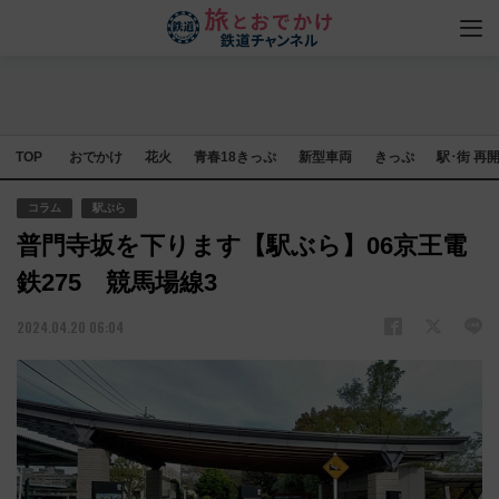
TOP
おでかけ
花火
青春18きっぷ
新型車両
きっぷ
駅･街 再
コラム
駅ぶら
普門寺坂を下ります【駅ぶら】06京王電
鉄275 競馬場線3
2024.04.20 06:04