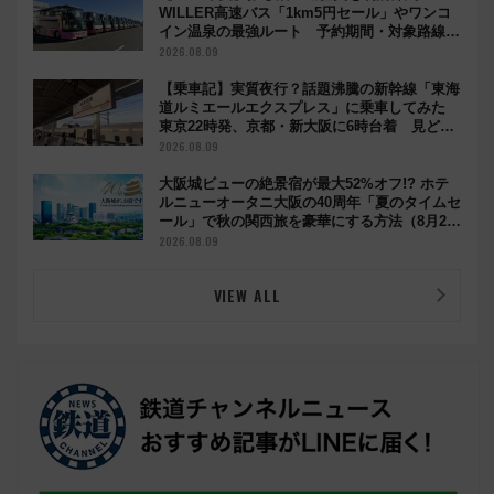
WILLER高速バス「1km5円セール」やワンコ
イン温泉の最強ルート 予約期間・対象路線ま
とめ
2026.08.09
【乗車記】実質夜行？話題沸騰の新幹線「東海
道ルミエールエクスプレス」に乗車してみた
東京22時発、京都・新大阪に6時台着 見どこ
ろは岐阜羽島の素晴らし過ぎる朝
2026.08.09
大阪城ビューの絶景宿が最大52%オフ!? ホテ
ルニューオータニ大阪の40周年「夏のタイムセ
ール」で秋の関西旅を豪華にする方法（8月20
日まで！）
2026.08.09
VIEW ALL