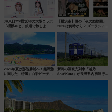
JR東日本×櫻坂46の大型コラボ
【横浜市】夏の「夜の動物園」
「櫻坂46と、鉄道で旅しよ
2026は何時から？ ズーラシア・
う。」が7月20日より始動！新
野毛山・金沢の電車アクセスや
潟・長野・庄内へ
見どころ、限定イベントを徹底
解説！
2026年夏は那智勝浦へ！熊野灘
新潟の酒観光列車「越乃
に面した「特選」白砂ビーチは
Shu*Kura」が長野県内初運行！
必見 「第17回那智勝浦町花火大
地酒と食を味わう信州プレDC特
会」は8月11日開催！
別企画