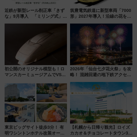
近鉄が新型レール削正車「きず
筑豊電気鉄道に新型車両「7000
な」9月導入 「ミリング式」採
形」2027年導入！沿線の花をイ
用でメンテナンス作業を効率
メージしたイエローを採用 車
化！安全性や乗り心地の向上に
内は落ち着いたゆとりある空間
貢献するだけでなく、全線区で
に
活躍するための仕組みも
初公開のオリジナル模型も！ロ
2026年「仙台七夕花火祭」を攻
マンスカーミュージアムでVSE
略！ 混雑回避の地下鉄アクセス
の設計秘話に迫る企画展が7月
からまだ買える有料席情報、花
15日スタート
火前に楽しむ仙台観光ルートま
で解説！
東京ビッグサイト徒歩3分！ 有
【札幌から日帰り観光】ロイズ
明ワシントンホテル改装オープ
カカオ＆チョコレートタウン3周