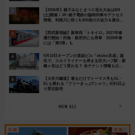
【2026年】銚子みなとまつり花火大会は8/8
(土)開催！JR･銚子電鉄の臨時列車やアクセス
情報、利根川に咲く8,000発の大迫力＆屋台を
満喫
【西武新宿線】新車両「トキイロ」2027年春
運行開始！田無・新所沢にも停車 2028年春
には「第2弾」も
9月10日オープンの直結ビル「ekubo京成」誕
生で、スカイライナーも停まる巨大ハブ駅・新
鎌ヶ谷はどう変わる？ 全テナント情報も公
開！
【大井川鐵道】着るだけでトーマス号もSL・
ELも乗れる「フリーきっぷTシャツ」8月6日よ
り受注販売
VIEW ALL