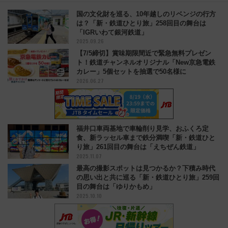
国の文化財を巡る、10年越しのリベンジの行方
は？「新・鉄道ひとり旅」258回目の舞台は
「IGRいわて銀河鉄道」
2025.09.26
【7/5締切】賞味期限間近で緊急無料プレゼン
ト！鉄道チャンネルオリジナル「New京急電鉄
カレー」5個セットを抽選で50名様に
2026.06.27
福井口車両基地で車輪削り見学、おふくろ定
食、新ラッセル車まで鉄分満喫「新・鉄道ひと
り旅」261回目の舞台は「えちぜん鉄道」
2025.11.07
最高の撮影スポットは見つかるか？下積み時代
の思い出と共に巡る「新・鉄道ひとり旅」259回
目の舞台は「ゆりかもめ」
2025.10.10