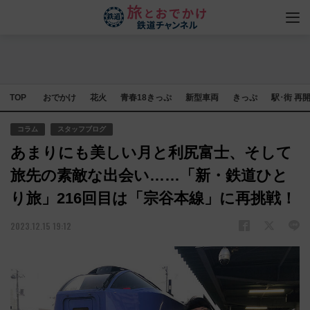
TOP
おでかけ
花火
青春18きっぷ
新型車両
きっぷ
駅･街 再
コラム
スタッフブログ
あまりにも美しい月と利尻富士、そして
旅先の素敵な出会い……「新・鉄道ひと
り旅」216回目は「宗谷本線」に再挑戦！
2023.12.15 19:12