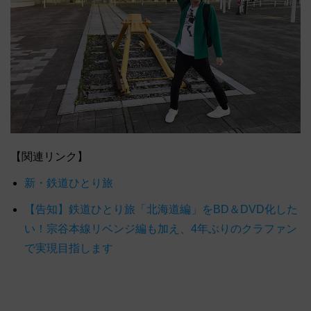
【関連リンク】
新・鉄道ひとり旅
【告知】鉄道ひとり旅「北海道編」をBD＆DVD化した
い！宗谷本線リベンジ編も加え、4年ぶりのクラファン
で実現目指します