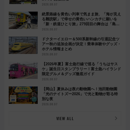
2026.08.07
絶景路線を黄色い列車で気まま旅、「海が見え
る難読駅」で幸せの黄色いハンカチに願いを
「新・鉄道ひとり旅」279回目の舞台は「島原
鉄道」
2026.08.07
ドクターイエロー＆500系新幹線の引退記念ツ
アー秋の追加企画が決定！乗車体験やグッズ・
ホテル情報まとめ
2026.08.07
【2026年夏】富士急行線で巡る「うちはサス
ケ」誕生日スタンプラリー！富士急ハイランド
限定グルメ＆グッズ徹底ガイド
2026.08.07
【岡山】夏休みは夜の動物園へ！池田動物園
「光のナイトズー2026」で光と動物が彩る特
別な夜
2026.08.07
VIEW ALL