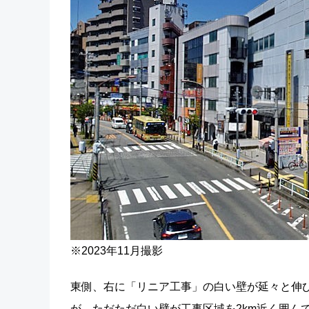
※2023年11月撮影
東側、右に「リニア工事」の白い壁が延々と伸
が、ただただ白い壁が工事区域を2km近く囲ん