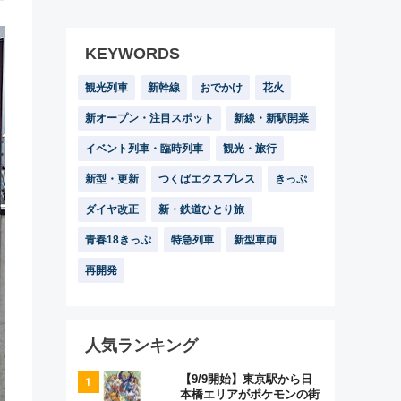
KEYWORDS
観光列車
新幹線
おでかけ
花火
新オープン・注目スポット
新線・新駅開業
イベント列車・臨時列車
観光・旅行
新型・更新
つくばエクスプレス
きっぷ
ダイヤ改正
新・鉄道ひとり旅
青春18きっぷ
特急列車
新型車両
再開発
人気ランキング
【9/9開始】東京駅から日
本橋エリアがポケモンの街