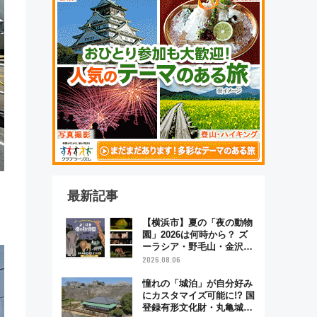
最新記事
【横浜市】夏の「夜の動物
園」2026は何時から？ ズ
ーラシア・野毛山・金沢の
電車アクセスや見どころ、
2026.08.06
限定イベントを徹底解説！
憧れの「城泊」が自分好み
にカスタマイズ可能に!? 国
登録有形文化財・丸亀城