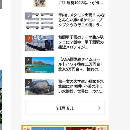
に!? 総勢100匹以上が出現
「レジェンドリサーチ」本
格謎解き・グッズ情報まと
車内にメタモン出現？ みな
め
とみらい線×ポケモン「ブ
クブクうみぞこの街」ラッ
ピング電車が運行開始に！
この夏は直通列車で横浜
熱闘甲子園のテーマ曲が駅
へ！
メロに？阪神・甲子園駅の
接近メロディが
Vaundy「かげろう」×向谷
実アレンジの特別仕様へ、
【ANA国際線タイムセー
8月5日始発から
ル】ハワイ往復11万円台･
北京5万円台～、憧れのビ
ジネスクラスも！来春の
GW旅行まで狙える激アツ
無一文の大学生が町家を水
路線まとめ（8/10まで）
族館に!? 福井･小浜の珍し
い水族館、世界に一つだけ
の塗り箸制作体験、鯖街道
の御食国など 小浜観光レポ
第2弾
VIEW ALL