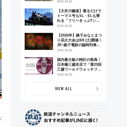
「延寿閣別館」にオーダー
2026.08.06
メイド型の宿泊プランが誕
生！
【大井川鐵道】着るだけで
トーマス号もSL・ELも乗
れる「フリーきっぷTシャ
ツ」8月6日より受注販売
2026.08.05
【2026年】銚子みなとまつ
り花火大会は8/8 (土)開催！
JR･銚子電鉄の臨時列車や
アクセス情報、利根川に咲
2026.08.05
く8,000発の大迫力＆屋台
を満喫
国内最大級の時計の祭典！
日本橋三越本店で「第29回
三越ワールドウォッチフェ
ア」開幕【2026年8月5日～
2026.08.05
25日】
VIEW ALL
た