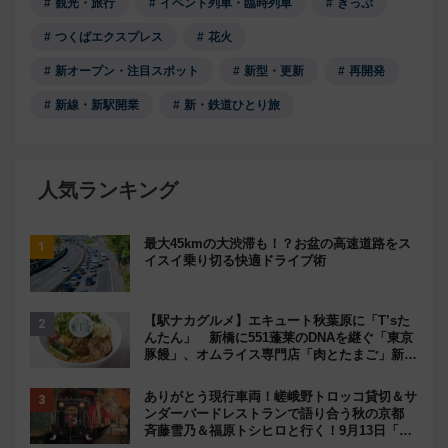
観光・旅行
イベント列車・臨時列車
きっぷ
つくばエクスプレス
花火
新オープン・注目スポット
新型・更新
再開発
新線・新駅開業
新・鉄道ひとり旅
人気ランキング
最大45kmの大渋滞も！？お盆の高速道路をス
イスイ乗り切る快適ドライブ術
【駅ナカグルメ】エキュート秋葉原に「T’sた
んたん」 新橋に551蓬莱のDNAを継ぐ「東京
豚饅」、オムライス専門店「肉とたまご」新グ
ルメ続々登場！【2026年8月】
ありがとう現行車両！嵯峨野トロッコ貸切＆サ
ンダーバードレストランで語り合う秋の京都
斉藤雪乃＆福原トシヒロと行く！9月13日「京
都の鉄道満喫ツアー」開催