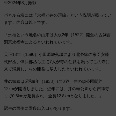
※2024年3月撮影
パネル右端には「永福と井の頭線」という説明が載ってい
ます。内容は以下です。
「永福という地名の由来は大永2年（1522）開創の古刹曹
洞宗永福寺によるといわれています。
天正18年（1590）小田原城落城により北条家の家臣安藤
式部丞、倅兵部丞ら主従7人が寺の住職を頼ってこの寺に
来て帰農し、村の開発に尽力したといわれています。
井の頭線は昭和8年（1933）に渋谷、井の頭公園間約
12kmが開通しました。翌年には、井の頭公園から吉祥寺
まで0.6kmが延長され、全長12.8kmとなりました。」
駅舎の西側に階段出入口があります。