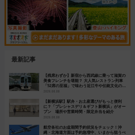
最新記事
【残席わずか】新宿から西武線に乗って滋賀の
美食フレンチを堪能？ 大人気レストラン列車
「52席の至福」で味わう近江牛や伝統文化の特
別コラボ
2026.08.08
【新横浜駅】駅弁・お土産選びがもっと便利
に？「プレシャスデリ＆ギフト新横浜」がオー
プン 場所や営業時間・限定弁当を紹介
2026.08.08
航空各社のお盆期間予約状況をチェック！沖
縄・北海道方面は予約急増中、いまから狙うべ