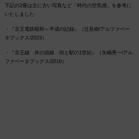
下記の2冊は主に古い写真など「時代の空気感」を参考に
いたしました
・『京王電鉄昭和～平成の記録』（辻良樹/アルファベー
タブックス/2023）
・『京王線 井の頭線 街と駅の1世紀』（矢嶋秀一/アル
ファベータブックス/2016）