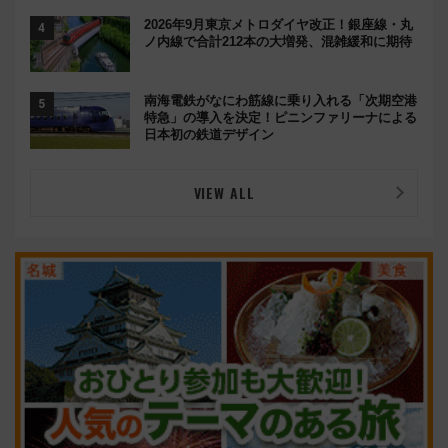
2026年9月東京メトロダイヤ改正！銀座線・丸
ノ内線で合計212本の大増発、混雑緩和に期待
南海電鉄がなにわ筋線に乗り入れる「次期空港
特急」の導入を決定！ピニンファリーナによる
日本初の鉄道デザイン
VIEW ALL