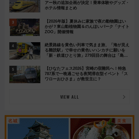
アー秋の追加企画が決定！乗車体験やグッズ・
ホテル情報まとめ
【2026年版】夏休みに家族で夜の動物園はい
かが？東山動植物園＆のんほいパーク「ナイト
ZOO」開催情報
絶景路線を黄色い列車で気まま旅、「海が見え
る難読駅」で幸せの黄色いハンカチに願いを
「新・鉄道ひとり旅」279回目の舞台は「島原
鉄道」
【ひなたフェス2026】宮崎の宿難民へ！特急
787系で一晩過ごせる夜間滞在型イベント「ス
ワローおひさま」が救世主に？
VIEW ALL