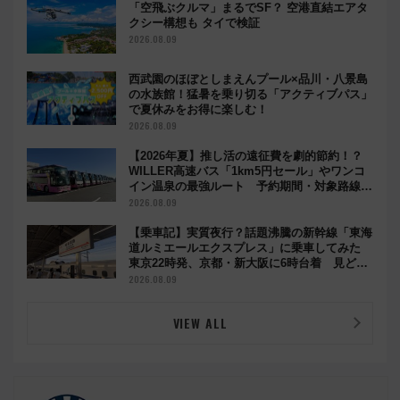
「空飛ぶクルマ」まるでSF？ 空港直結エアタ
クシー構想も タイで検証
2026.08.09
西武園のほぼとしまえんプール×品川・八景島
の水族館！猛暑を乗り切る「アクティブパス」
で夏休みをお得に楽しむ！
2026.08.09
【2026年夏】推し活の遠征費を劇的節約！？
WILLER高速バス「1km5円セール」やワンコ
イン温泉の最強ルート 予約期間・対象路線ま
とめ
2026.08.09
【乗車記】実質夜行？話題沸騰の新幹線「東海
道ルミエールエクスプレス」に乗車してみた
東京22時発、京都・新大阪に6時台着 見どこ
ろは岐阜羽島の素晴らし過ぎる朝
2026.08.09
VIEW ALL