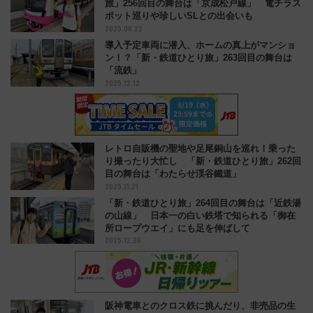
旅」256回目の舞台は「京成松戸線」 電チラス
ポット巡りや珍しいSLとの出会いも
2025.08.22
導入予定車両に潜入、ホームの真上がマンショ
ン！？「新・鉄道ひとり旅」263回目の舞台は
「流鉄」
2025.12.12
レトロ自販機の聖地や足尾銅山を巡れ！乗った
り撮ったり大忙し 「新・鉄道ひとり旅」262回
目の舞台は「わたらせ渓谷鐵道」
2025.11.21
「新・鉄道ひとり旅」264回目の舞台は「近鉄湯
の山線」 日本一の白い鉄塔で知られる「御在
所ロープウエイ」にも足を伸ばして
2025.12.26
阪神電車とのクロス鉄に挑んだり、非売品の生