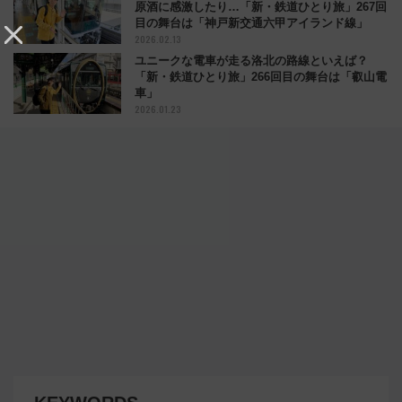
原酒に感激したり…「新・鉄道ひとり旅」267回
目の舞台は「神戸新交通六甲アイランド線」
2026.02.13
ユニークな電車が走る洛北の路線といえば？
「新・鉄道ひとり旅」266回目の舞台は「叡山電
車」
2026.01.23