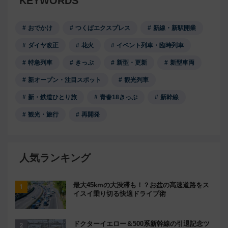
KEYWORDS
おでかけ
つくばエクスプレス
新線・新駅開業
ダイヤ改正
花火
イベント列車・臨時列車
特急列車
きっぷ
新型・更新
新型車両
新オープン・注目スポット
観光列車
新・鉄道ひとり旅
青春18きっぷ
新幹線
観光・旅行
再開発
人気ランキング
最大45kmの大渋滞も！？お盆の高速道路をス
イスイ乗り切る快適ドライブ術
ドクターイエロー＆500系新幹線の引退記念ツ