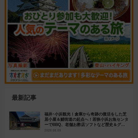
最新記事
福井･小浜観光！倉庫から奇跡の復活をした芝
居小屋＆鯖街道の起点へ！若狭小浜お魚センタ
ーでBBQ、老舗お酢店ソフトなど歴史＆グル
メ散歩
2026.08.09