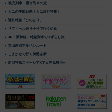
観光列車・寝台列車の旅
カニの季節到来！カニ旅行特集！
近鉄特急「ひのとり」
サフィール踊り子号で行く伊豆
JR・新幹線・特急列車で #ずらし旅
立山黒部アルペンルート
しまかぜで行く伊勢志摩
新型特急スペーシアXで日光鬼怒川へ