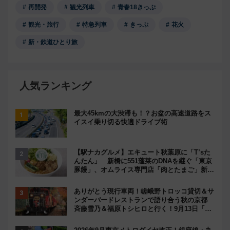
再開発
観光列車
青春18きっぷ
観光・旅行
特急列車
きっぷ
花火
新・鉄道ひとり旅
人気ランキング
最大45kmの大渋滞も！？お盆の高速道路をス
イスイ乗り切る快適ドライブ術
【駅ナカグルメ】エキュート秋葉原に「T’sた
んたん」 新橋に551蓬莱のDNAを継ぐ「東京
豚饅」、オムライス専門店「肉とたまご」新グ
ルメ続々登場！【2026年8月】
ありがとう現行車両！嵯峨野トロッコ貸切＆サ
ンダーバードレストランで語り合う秋の京都
斉藤雪乃＆福原トシヒロと行く！9月13日「京
都の鉄道満喫ツアー」開催