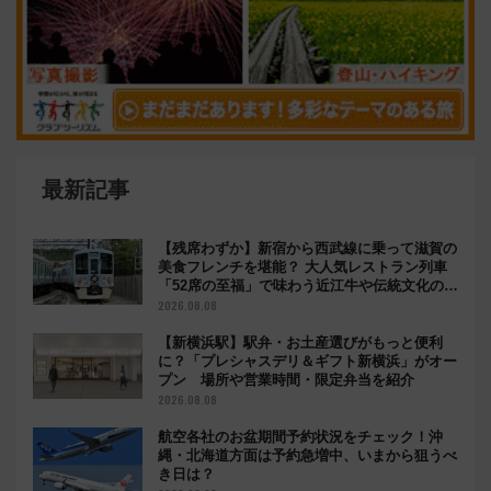
最新記事
【残席わずか】新宿から西武線に乗って滋賀の
美食フレンチを堪能？ 大人気レストラン列車
「52席の至福」で味わう近江牛や伝統文化の特
別コラボ
2026.08.08
【新横浜駅】駅弁・お土産選びがもっと便利
に？「プレシャスデリ＆ギフト新横浜」がオー
プン 場所や営業時間・限定弁当を紹介
2026.08.08
航空各社のお盆期間予約状況をチェック！沖
縄・北海道方面は予約急増中、いまから狙うべ
き日は？