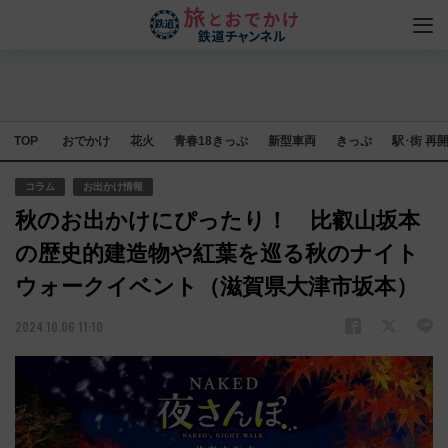
TOP
おでかけ
花火
青春18きっぷ
新型車両
きっぷ
駅･街 再
コラム
お出かけ情報
秋のお出かけにぴったり！ 比叡山坂本
の歴史的建造物や紅葉を巡る秋のナイト
ウォークイベント（滋賀県大津市坂本）
2024.10.06 11:10