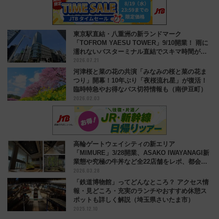
東京駅直結・八重洲の新ランドマーク
「TOFROM YAESU TOWER」9/10開業！ 雨に
濡れないバスターミナル直結でスキマ時間が充
2026.07.21
実
河津桜と菜の花の共演「みなみの桜と菜の花ま
つり」開幕！10年ぶり「夜桜流れ星」が復活！
臨時特急やお得なバス切符情報も（南伊豆町）
2026.02.03
高輪ゲートウェイシティの新エリア
「MIMURE」3/28開業、ASAKO IWAYANAGI新
業態や究極の牛丼など全22店舗をレポ、都会
2026.03.28
に“雨”が降る？
「鉄道博物館」ってどんなところ？ アクセス情
報・見どころ・充実のランチやおすすめ休憩ス
ポットも詳しく解説（埼玉県さいたま市）
2025.12.10