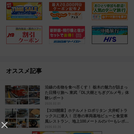
オススメ記事
沿線の名物を食べ尽くす！ 栃木の魅力が詰まっ
た日帰り旅へ 東武「DL大樹とちぎグルメ号」体
験レポート
2026.02.01
【3/28開業】ホテルメトロポリタン 大井町トラ
ックスに潜入！ 圧巻の車両基地ビューと食堂車
風レストラン、地上100メートルのバーもレポー
2026.03.26
ト