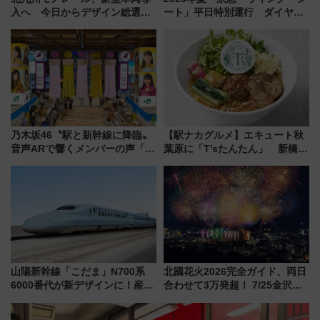
入へ 今日からデザイン総選挙
ート」平日特別運行 ダイヤ・
始まる
乗車方法を解説！2階建てバスや
三浦海岸を堪能できるお出かけ
プランもご紹介
乃木坂46〝駅と新幹線に降臨〟
【駅ナカグルメ】エキュート秋
音声ARで響くメンバーの声「真
葉原に「T’sたんたん」 新橋に
夏の全国ツアー2026」
551蓬莱のDNAを継ぐ「東京豚
饅」、オムライス専門店「肉と
たまご」新グルメ続々登場！
【2026年8月】
山陽新幹線「こだま」N700系
北國花火2026完全ガイド、両日
6000番代が新デザインに！産学
合わせて3万発超！ 7/25金沢大
連携で描く瀬戸内の波模様 運
会・8/1川北大会の2つの花火大
用は今冬から
会の日程・アクセス・観覧席ま