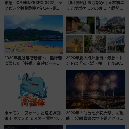
東急「GREEN×EXPO 2027」ラ
【9/9開始】東京駅から日本橋エ
ッピング特別列車が7/14～東
リアがポケモンの街に!? 総勢
横・田園都市・目黒線でデビュ
100匹以上が出現「レジェンド
ー！ 注目の編成やデザインまと
リサーチ」本格謎解き・グッズ
め
情報まとめ
2026年夏は那智勝浦へ！熊野灘
2026年夏の海外旅行・最新トレ
に面した「特選」白砂ビーチは
ンドは「安・近・短」！ NEWT
必見 「第17回那智勝浦町花火大
調査から読み解く、最新の人気
会」は8月11日開催！
渡航先TOP5とは？ 円安時代の
旅行術
ポケモン「ヌオー」と巡る高知
2026年「仙台七夕花火祭」を攻
旅！ ポケふた＆ヌオー電車で楽
略！ 混雑回避の地下鉄アクセス
しむ鉄道スタンプラリーで土佐
からまだ買える有料席情報、花