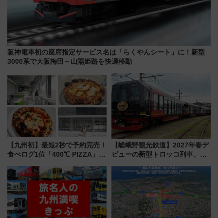
阪神電車初の座席指定サービス名は「らくやんシート」に！新型
3000系で大阪梅田～山陽姫路を快適移動
【九州初】最短2秒で予約完売！
【嵯峨野観光鉄道】2027年春デ
食べログ1位「400℃ PIZZA」が
ビューの新型トロッコ列車、い
博多駅すぐの明治公園に8/7オー
よいよ試運転開始へ！現行車両
プン。もつ鍋風など限定メニュ
は2026年で引退
ーも