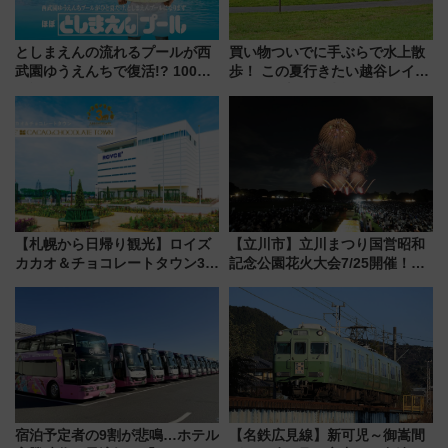
としまえんの流れるプールが西
買い物ついでに手ぶらで水上散
武園ゆうえんちで復活!? 100周
歩！ この夏行きたい越谷レイク
年記念企画＆「春日のうん○スラ
タウンの新たな水辺の憩いエリ
イダー」に注目 2026年夏は所
ア「LAKESIDE PARK」（埼玉
沢へ遊びに行こう
県越谷市）
【札幌から日帰り観光】ロイズ
【立川市】立川まつり国営昭和
カカオ＆チョコレートタウン3周
記念公園花火大会7/25開催！
年！ 9月は入場料半額やチョコ
5000発の花火が夜を彩る 今年は
詰め放題を開催、ロイズタウン
混雑に要注意、その理由は
駅からのアクセスも
宿泊予定者の9割が悲鳴…ホテル
【名鉄広見線】新可児～御嵩間