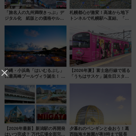
「旅名人の九州満喫きっぷ」デ
札幌都心が激変！高速から地下
ジタル化 紙版との価格やルー
トンネルで札幌駅へ直結、「創
ルの違いを解説
成川通都心アクセス道路」が7月
から本格着工、延長4.8km整備
事業の全貌
沖縄・小浜島「はいむるぶし」
【2026年夏】富士急行線で巡る
に最高峰プールヴィラ誕生！ 石
「うちはサスケ」誕生日スタン
垣島から船で向かう究極のご褒
プラリー！富士急ハイランド限
美旅「何もしない贅沢」を体験
定グルメ＆グッズ徹底ガイド
してみない？
【2026年最新】新潟駅の再開発
夕暮れのペンギンと会おう！葛
はいつ完成？ 万代広場全面完成
西臨海水族園が夜8時まで延長