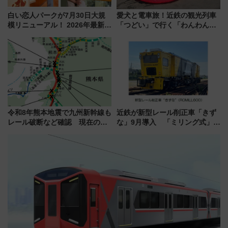
白い恋人パークが7月30日大規
愛犬と電車旅！近鉄の観光列車
模リニューアル！ 2026年最新の
「つどい」で行く「わんわん列
新エリア・工場見学の見どころ
車」第5弾！海辺のBBQも楽し
と料金・アクセスを徹底解説
める日帰りツアー
（札幌市）
令和8年熊本地震で九州新幹線も
近鉄が新型レール削正車「きず
レール破断など確認 現在の運
な」9月導入 「ミリング式」採
転見合わせ状況と交通網への影
用でメンテナンス作業を効率
響
化！安全性や乗り心地の向上に
貢献するだけでなく、全線区で
活躍するための仕組みも