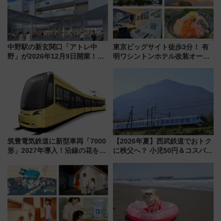
中野駅の新玄関口「アトレ中
東京ビッグサイト徒歩3分！ 有
野」が2026年12月9日開業！新
明ワシントンホテル改装オープ
改札直結で屋上BBQも楽しめる
ン直前「ゆりかもめ運転台付き
注目スポット
客室」や海鮮丼が人気の朝食ビ
ュッフェを現地レポ
筑豊電気鉄道に新型車両「7000
【2026年夏】西武鉄道でおトク
形」2027年導入！沿線の花をイ
に秩父へ？ 小児50円＆コスパ最
メージしたイエローを採用 車
強きっぷで「安・近・短」な家
内は落ち着いたゆとりある空間
族旅行！ 深夜の正丸トンネル探
に
検や特急ラビューも