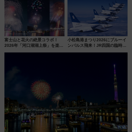
路の絶景と絶品グルメを満喫！
火前に楽しむ仙台観光ルートま
（7月18日スタート）
で解説！
富士山と花火の絶景コラボ！
小松島港まつり2026にブルーイ
2026年「河口湖湖上祭」を楽し
ンパルス飛来！JR四国の臨時ダ
む完全ガイド＆鉄道アクセスの
イヤや駐車場予約を徹底解説
ススメ