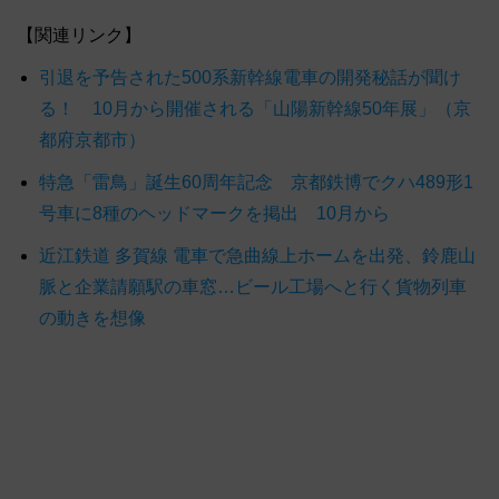
【関連リンク】
引退を予告された500系新幹線電車の開発秘話が聞け
る！ 10月から開催される「山陽新幹線50年展」（京
都府京都市）
特急「雷鳥」誕生60周年記念 京都鉄博でクハ489形1
号車に8種のヘッドマークを掲出 10月から
近江鉄道 多賀線 電車で急曲線上ホームを出発、鈴鹿山
脈と企業請願駅の車窓…ビール工場へと行く貨物列車
の動きを想像