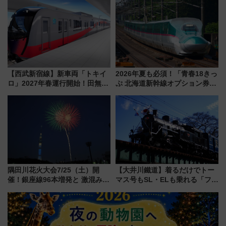
1億円出資で挑む新時代のまちづ
斉藤雪乃＆福原トシヒロと行
くりとは？
く！9月13日「京都の鉄道満喫
ツアー」開催
【西武新宿線】新車両「トキイ
2026年夏も必須！「青春18きっ
ロ」2027年春運行開始！田無・
ぷ 北海道新幹線オプション券」
新所沢にも停車 2028年春には
自動改札対応ルールと途中下車
「第2弾」も
の罠
隅田川花火大会7/25（土）開
【大井川鐵道】着るだけでトー
催！銀座線96本増発と 激混みの
マス号もSL・ELも乗れる「フリ
「浅草駅」を回避する最寄り駅･
ーきっぷTシャツ」8月6日より
アクセス攻略法、2万発の花火が
受注販売
都心の夜に！