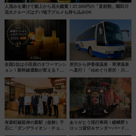
人混みを避けて船上から花火鑑賞！27,500円の「直前割」隅田川
花火クルーズはデパ地下グルメも持ち込みOK
全国1位は小田原のタワーマンシ
所沢から伊香保温泉・草津温泉
ョン！新幹線通勤が変える？
へ直行！「ゆめぐり所沢・川越
「住みたい街」の最新トレンド
号」で群馬の温泉旅をもっと気
【新築マンション人気ランキン
軽に 運行ダイヤ・運賃を解説
グ】
有楽町線延伸の新駅（仮称）千
ありがとう現行車両！嵯峨野ト
石に「ダンデライオン・チョコ
ロッコ貸切＆サンダーバードレ
レート」が出店！ 東京メトロが
ストランで語り合う秋の京都