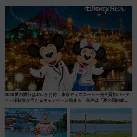
から「にいがた2キロ」・古町再
開発、バスタ新潟構想まで徹底
解説！
2026夏の旅行はJALがお得！東京ディズニーシー完全貸切パーテ
ィー招待券が当たるキャンペーン始まる 条件は「夏の国内線に2
回搭乗」