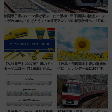
熱闘甲子園のテーマ曲が駅メロに？阪神・甲子園駅の接近メロデ
ィがVaundy「かげろう」×向谷実アレンジの特別仕様へ、8月5日
始発から
【7/24発売】2027年引退のドク
【岐阜・飛騨高山】夏の家族旅
ターイエロー（T5編成）記念グ
行に！ゲレンデ一面に20万本の
ッズ7種が登場！ 新幹線車内放
ひまわりが咲き誇る「アルコピ
送の目覚まし時計など通販・販
アひまわり園」開園
売店舗まとめ
北九州モノレール、新型車両導
2026年夏・京急「ウィング・シ