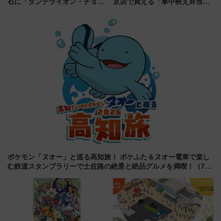
石に「ダンデライオン・チョコ
京店で買える「車中映え弁当」
レート」が出店！ 東京メトロが
フェア【2026年夏】
1億円出資で挑む新時代のまちづ
くりとは？
ポケモン「ヌオー」と巡る高知旅！ ポケふた＆ヌオー電車で楽し
む鉄道スタンプラリーで土佐路の絶景と絶品グルメを満喫！（7月
18日スタート）