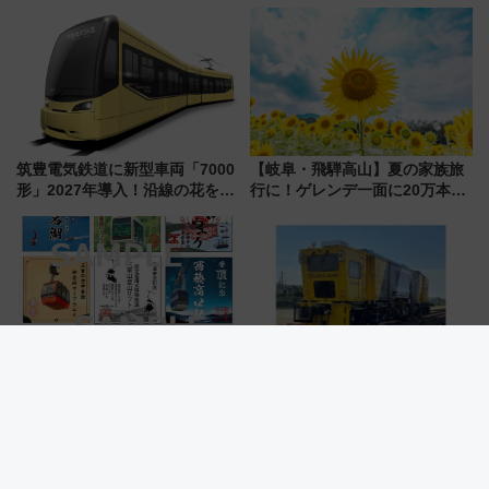
よいよ試運転開始へ！現行車両
ーアル！ フードコート拡大など
は2026年で引退
「いつから何が変わるか」徹底
解説！
筑豊電気鉄道に新型車両「7000
【岐阜・飛騨高山】夏の家族旅
形」2027年導入！沿線の花をイ
行に！ゲレンデ一面に20万本の
メージしたイエローを採用 車
ひまわりが咲き誇る「アルコピ
内は落ち着いたゆとりある空間
アひまわり園」開園
に
スマホで集める激レアNFT版
近鉄が新型レール削正車「きず
も！日本の絶景スポットをめぐ
な」9月導入 「ミリング式」採
って集める「索道印(さくどうい
用でメンテナンス作業を効率
ん)」企画がスタート
化！安全性や乗り心地の向上に
貢献するだけでなく、全線区で
活躍するための仕組みも