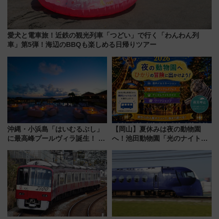
愛犬と電車旅！近鉄の観光列車「つどい」で行く「わんわん列
車」第5弾！海辺のBBQも楽しめる日帰りツアー
沖縄・小浜島「はいむるぶし」
【岡山】夏休みは夜の動物園
に最高峰プールヴィラ誕生！ 石
へ！池田動物園「光のナイトズ
垣島から船で向かう究極のご褒
ー2026」で光と動物が彩る特別
美旅「何もしない贅沢」を体験
な夜
してみない？