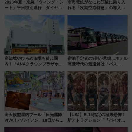
2026年夏・京急「ウィング・シ
南海電鉄がなにわ筋線に乗り入
ート」平日特別運行 ダイヤ・
れる「次期空港特急」の導入を
乗車方法を解説！2階建てバスや
決定！ピニンファリーナによる
三浦海岸を堪能できるお出かけ
日本初の鉄道デザイン
プランもご紹介
高知城やひろめ市場も徒歩圏
宿泊予定者の9割が悲鳴…ホテル
内！「ANAクラウンプラザホテ
高騰時代の最適解は「バス
ル高知」が8月開業
泊」!? WILLER最新調査で判明
した、推し活遠征や観光時のリ
アルな懐事情
全天候型屋内プール「日光霧降
【USJ】R-15指定の極限恐怖！
VIVA！ハワイアン」18日から営
新アトラクション「『バイオハ
業開始 小さなお子様連れのフ
ザード レクイエム』 ザ・ダイ
ァミリーから大人まで幅広い世
ブ」今秋登場 ―予測不能の恐