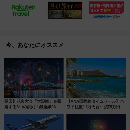
今、あなたにオススメ
隅田川花火大会「大混雑」を回
【ANA国際線タイムセール】ハ
避する3つの鉄則！銀座線96本
ワイ往復11万円台･北京5万円台
増発･浅草線臨時ダイヤ･スカイ
～、憧れのビジネスクラスも！
ツリー駅の規制まとめ 7/25開催
来春のGW旅行まで狙える激ア
（2026年）
ツ路線まとめ（8/10まで）