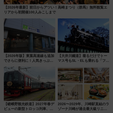
【2026年最新】前日からアツい！高崎まつり（群馬）無料観覧エ
リアから初開催100人みこしまで
【2026年版】東葉高速線も追加
【大井川鐵道】着るだけでトー
でさらに便利に！人気きっぷ
マス号もSL・ELも乗れる「フリ
「サンキューちばフリーパス」
ーきっぷTシャツ」8月6日より
今年も発売 秋・早春に千葉県を
受注販売
巡るなら使い勝手・コスパ抜群
【嵯峨野観光鉄道】2027年春デ
2026〜2029年、川崎駅直結のラ
ビューの新型トロッコ列車、い
ゾーナ川崎が過去最大級リニュ