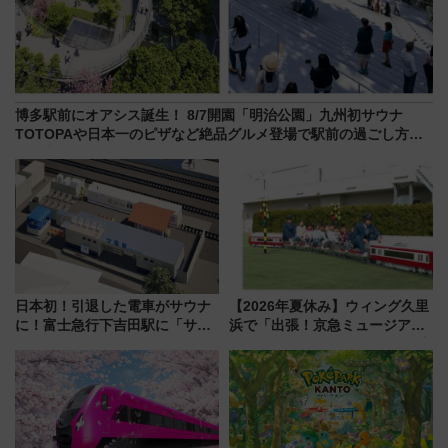
博多駅前にオアシス誕生！ 8/7開園「明治公園」九州初サウナ
TOTOPAや日本一のピザなど絶品グルメ登場で駅前の過ごし方は
どう変わる？
日本初！引退した電車がサウナ
【2026年夏休み】ウィング久里
に！富士急行下吉田駅に「サ電
浜で「出張！京急ミュージア
（SADEN）」2026年12月開
ム」開催！入場無料でスタンプ
業 行き交う電車の音や振動を
ラリーや子ども制服撮影も
感じながら「ととのう」新感覚