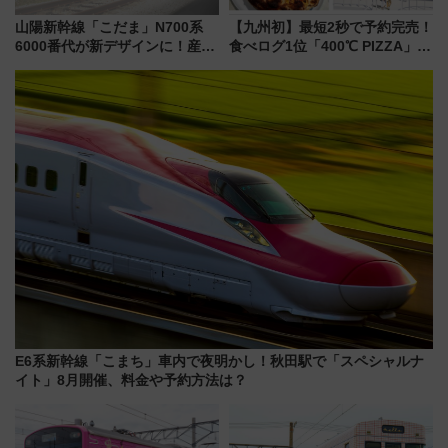
山陽新幹線「こだま」N700系
【九州初】最短2秒で予約完売！
6000番代が新デザインに！産学
食べログ1位「400℃ PIZZA」が
連携で描く瀬戸内の波模様 運
博多駅すぐの明治公園に8/7オー
用は今冬から
プン。もつ鍋風など限定メニュ
ーも
E6系新幹線「こまち」車内で夜明かし！秋田駅で「スペシャルナ
イト」8月開催、料金や予約方法は？