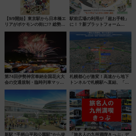
【9/9開始】東京駅から日本橋エ
駅前広場の利用が「超お手軽」
リアがポケモンの街に!? 総勢
に！？新プラットフォーム
100匹以上が出現「レジェンド
「HirakeBA」8月3日始動、ス
リサーチ」本格謎解き・グッズ
マホで簡単申請 物販や演奏会な
情報まとめ
どに【JR東日本】
第74回伊勢神宮奉納全国花火大
札幌都心が激変！高速から地下
会の交通規制・臨時列車マッ
トンネルで札幌駅へ直結、「創
プ！JR東海・近鉄で快適にアク
成川通都心アクセス道路」が7月
セス
から本格着工、延長4.8km整備
事業の全貌
新駅 “手柄山平和公園駅”から徒
「旅名人の九州満喫きっぷ」デ