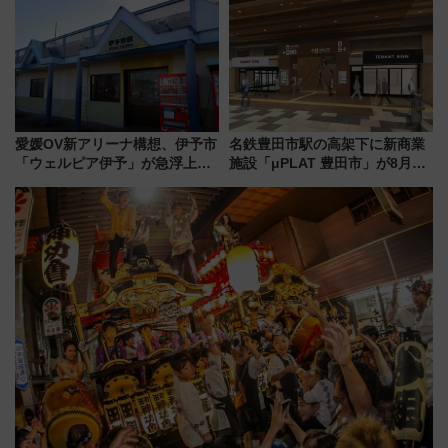
待
イダー」に注目 2026年夏は所
沢へ遊びに行こう
愛媛OV新アリーナ構想、伊予市
名鉄豊田市駅の高架下に新商業
「ウェルピア伊予」が急浮上！
施設「μPLAT 豊田市」が8月26
サイボウズ青野社長の参加表明
日開業！全8店舗が出店し街の新
で探る鉄道アクセスの未来
たな玄関口へ