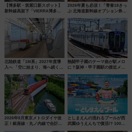
【博多駅・筑紫口新スポット】
2026年夏も必須！「青春18きっ
新幹線高架下「VIERRA博多テ
ぷ 北海道新幹線オプション券」
ラス」が9/18開業！九州初出店
自動改札対応ルールと途中下車
など注目の全6店舗 「博多活憩
の罠
通り」も一新
北陸鉄道「1M系」2027年度導
熱闘甲子園のテーマ曲が駅メロ
入へ 「空に始まり、海へ続く」
に？阪神・甲子園駅の接近メロ
白山比咩神社をモチーフにした
ディがVaundy「かげろう」×向
神秘的なデザイン
谷実アレンジの特別仕様へ、8月
5日始発から
2026年9月東京メトロダイヤ改
としまえんの流れるプールが西
正！銀座線・丸ノ内線で合計
武園ゆうえんちで復活!? 100周
212本の大増発、混雑緩和に期
年記念企画＆「春日のうん○スラ