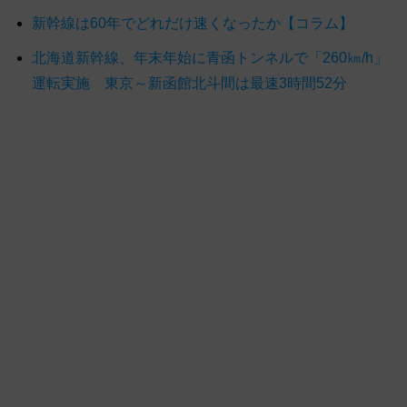
新幹線は60年でどれだけ速くなったか【コラム】
北海道新幹線、年末年始に青函トンネルで「260㎞/h」
運転実施 東京～新函館北斗間は最速3時間52分