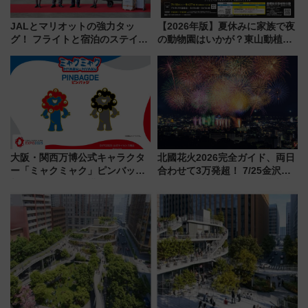
JALとマリオットの強力タッ
【2026年版】夏休みに家族で夜
グ！ フライトと宿泊のステイタ
の動物園はいかが？東山動植物
スマッチでFLY ON ポイントや
園＆のんほいパーク「ナイト
上級会員資格を効率よく獲得す
ZOO」開催情報
る方法を解説
大阪・関西万博公式キャラクタ
北國花火2026完全ガイド、両日
ー「ミャクミャク」ピンバッジ
合わせて3万発超！ 7/25金沢大
新登場！関西の駅構内などで7月
会・8/1川北大会の2つの花火大
中旬発売
会の日程・アクセス・観覧席ま
とめ（石川県）