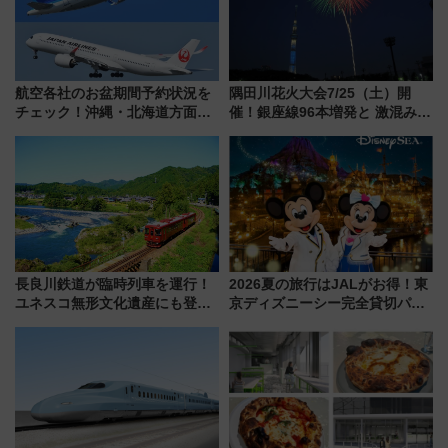
航空各社のお盆期間予約状況を
隅田川花火大会7/25（土）開
チェック！沖縄・北海道方面は
催！銀座線96本増発と 激混みの
予約急増中、いまから狙うべき
「浅草駅」を回避する最寄り駅･
日は？
アクセス攻略法、2万発の花火が
都心の夜に！
長良川鉄道が臨時列車を運行！
2026夏の旅行はJALがお得！東
ユネスコ無形文化遺産にも登録
京ディズニーシー完全貸切パー
された「郡上おどり」楽しむ人
ティー招待券が当たるキャンペ
に 乗車には予約が必要
ーン始まる 条件は「夏の国内
線に2回搭乗」