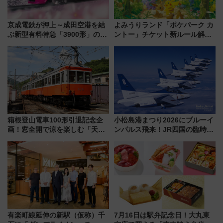
京成電鉄が押上～成田空港を結
よみうりランド「ポケパーク カ
ぶ新型有料特急「3900形」のコ
ントー」チケット新ルール解
ンセプト・デザイン公開 愛称
説！購入制限の緩和と入場時の
募集も実施
本人確認が11月スタート
箱根登山電車100形引退記念企
小松島港まつり2026にブルーイ
画！窓全開で涼を楽しむ「天然
ンパルス飛来！JR四国の臨時ダ
クーラー体験号」と限定鉄コレ
イヤや駐車場予約を徹底解説
発売
有楽町線延伸の新駅（仮称）千
7月16日は駅弁記念日！大丸東