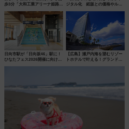
歩3分「大和工業アリーナ姫路」
ジタル化 紙版との価格やルー
10月開業！Novelbright公演 や
ルの違いを解説
大相撲巡業など 豪華イベントと
アクセス
日向市駅が「日向坂46」駅に！
【広島】瀬戸内海を望むリゾー
ひなたフェス2026開催に向けJR
トホテルで叶える！グランドプ
九州が記念きっぷや臨時列車で
リンスホテル広島のフォトウエ
全力応援 夜行列車「ドリーム
ディング＆カジュアルパーティ
おひさま号」も走る
ープラン