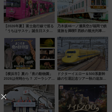
【2026年夏】富士急行線で巡る
乃木坂46一ノ瀬美空が福岡で鉄
「うちはサスケ」誕生日スタン
道旅を満喫⁈ 西鉄の観光列車
プラリー！富士急ハイランド限
「THE RAIL KITCHEN
定グルメ＆グッズ徹底ガイド
CHIKUGO」で巡る福岡･太宰
府･柳川の旅！YouTubeが公開
に
【横浜市】夏の「夜の動物園」
ドクターイエロー＆500系新幹
2026は何時から？ ズーラシア・
線の引退記念ツアー秋の追加企
野毛山・金沢の電車アクセスや
画が決定！乗車体験やグッズ・
見どころ、限定イベントを徹底
ホテル情報まとめ
解説！