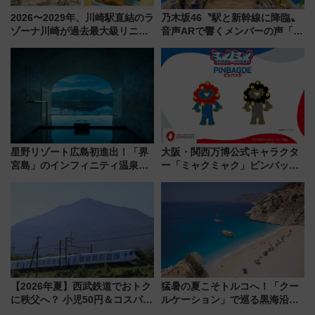
2026〜2029年、川崎駅直結のラ
乃木坂46〝駅と新幹線に降臨〟
ゾーナ川崎が過去最大級リニュ
音声ARで響くメンバーの声「真
ーアル！ フードコート拡大など
夏の全国ツアー2026」
「いつから何が変わるか」徹底
解説！
星野リゾート広島初進出！「界
大阪・関西万博公式キャラクタ
宮島」のインフィニティ温泉と
ー「ミャクミャク」ピンバッジ
古式サウナ「石風呂」を大解剖
新登場！関西の駅構内などで7月
宿泊料金・アクセスは？（2026
中旬発売
年7月23日開業）
【2026年夏】西武鉄道でおトク
猛暑の夏こそトルコへ！「クー
に秩父へ？ 小児50円＆コスパ最
ルケーション」で巡る黒海沿岸
強きっぷで「安・近・短」な家
やエーゲ海の避暑リゾート 関