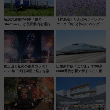
新潟の酒観光列車「越乃
【群馬県】たんばらラベンダー
Shu*Kura」が長野県内初運行！
パーク「約3万株のラベンダー」
地酒と食を味わう信州プレDC特
が見頃！新幹線＆無料送迎バス
別企画
で都心から約1時間半で夏の絶景
を！
富士山と花火の絶景コラボ！
山陽新幹線「こだま」N700系
2026年「河口湖湖上祭」を楽し
6000番代が新デザインに！産学
む完全ガイド＆鉄道アクセスの
連携で描く瀬戸内の波模様 運
ススメ
用は今冬から