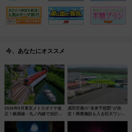
今、あなたにオススメ
2026年9月東京メトロダイヤ改
成田空港の”未来予想図”が決
正！銀座線・丸ノ内線で合計
定！商業施設も入る巨大ワンタ
212本の大増発、混雑緩和に期
ーミナル、京成の高架新駅整備
待
で新型特急が品川･羽田とを結
ぶ！ JR空港駅は2面3線化！