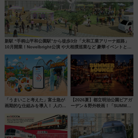
新駅 “手柄山平和公園駅”から徒歩3分「大和工業アリーナ姫路」
10月開業！Novelbright公演 や大相撲巡業など 豪華イベントとア
クセス
「うまいこと考えた」富士急が
【2026夏】都立明治公園ビアガ
画期的な仕組みを導入！ 人のか
ーデン＆野外映画！「SUMMER
わりにスマホが並ぶ「分身く
LOUNGE」のアクセスと上映ス
ん」始動
ケジュール 夜風とビール、映画
を満喫！