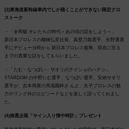
(3)東海道新幹線車内でしか聴くことができない限定クロ
ストーク
・「令和版 オレたちの時代～あの頃の話をしよう～」
新日本プロレスの棚橋弘至社長、真壁刀義選手、矢野通選
手にデビュー当時から 新日本プロレス復興、現在に至る
までの貴重な話をしてもらいました。
・「たむ・なつぽい・サオリのナイショのハナシ」
STARDOM の中野たむ選手、なつぽい選手、安納サオリ
選手が、吉本興業の馬場園梓さ んと、女子プロレスの魅
力やリング外のエピソードなどを楽しく語ってくれまし
た。
(4)抽選企画「サイン入り懐中時計」プレゼント