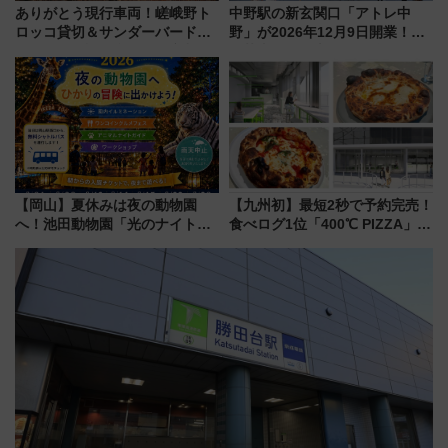
ありがとう現行車両！嵯峨野ト
中野駅の新玄関口「アトレ中
ロッコ貸切＆サンダーバードレ
野」が2026年12月9日開業！新
ストランで語り合う秋の京都
改札直結で屋上BBQも楽しめる
斉藤雪乃＆福原トシヒロと行
注目スポット
く！9月13日「京都の鉄道満喫
ツアー」開催
【岡山】夏休みは夜の動物園
【九州初】最短2秒で予約完売！
へ！池田動物園「光のナイトズ
食べログ1位「400℃ PIZZA」が
ー2026」で光と動物が彩る特別
博多駅すぐの明治公園に8/7オー
な夜
プン。もつ鍋風など限定メニュ
ーも