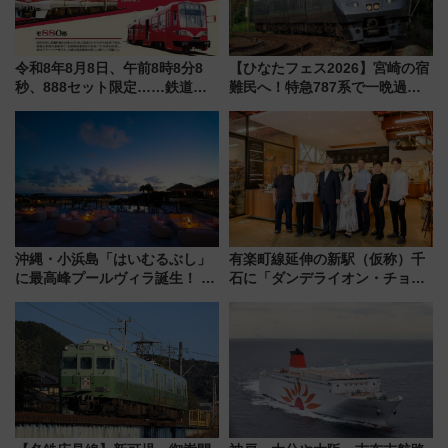
令和8年8月8日、午前8時8分8
【ひなたフェス2026】宮崎の宿
秒、888セット限定……鉄道各
難民へ！特急787系で一晩過ご
社の「8・8・8」な記念きっぷ
せる夜間滞在型イベント「スワ
たち
ローおひさま」が救世主に？
沖縄・小浜島「はいむるぶし」
有楽町線延伸の新駅（仮称）千
に最高峰プールヴィラ誕生！ 石
石に「ダンデライオン・チョコ
垣島から船で向かう究極のご褒
レート」が出店！ 東京メトロが
美旅「何もしない贅沢」を体験
1億円出資で挑む新時代のまちづ
してみない？
くりとは？