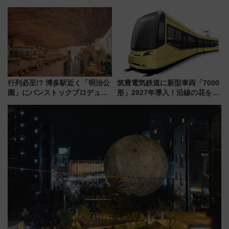
トクな1Dayパスで夏のプールと
サイボウズ青野社長の参加表明
推し活を楽しもう！（2026年
で探る鉄道アクセスの未来
8/1～31）
行列必至!? 博多駅近く「明治公
筑豊電気鉄道に新型車両「7000
園」にパンストックプロデュー
形」2027年導入！沿線の花をイ
スの新業態『Land Bageri』8/7
メージしたイエローを採用 車
オープン 秋からはビストロ営業
内は落ち着いたゆとりある空間
も！
に