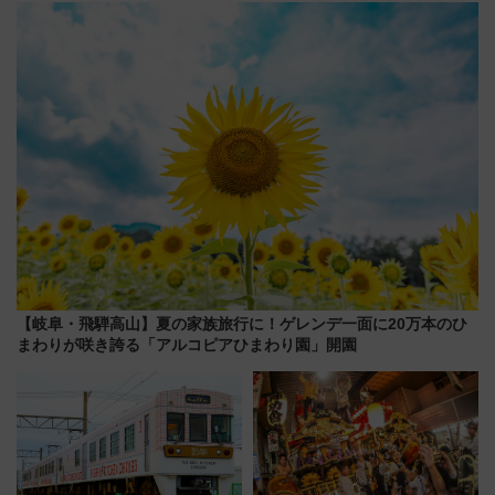
族旅行！ 深夜の正丸トンネル探
連検索数が前年比237％増、ナ
検や特急ラビューも
ショジオも認める『2026年に訪
れるべき世界の旅先』
【岐阜・飛騨高山】夏の家族旅行に！ゲレンデ一面に20万本のひ
まわりが咲き誇る「アルコピアひまわり園」開園