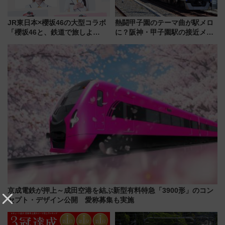
JR東日本×櫻坂46の大型コラボ
熱闘甲子園のテーマ曲が駅メロ
「櫻坂46と、鉄道で旅しよ
に？阪神・甲子園駅の接近メロ
う。」が7月20日より始動！新
ディがVaundy「かげろう」×向
潟・長野・庄内へ
谷実アレンジの特別仕様へ、8月
5日始発から
京成電鉄が押上～成田空港を結ぶ新型有料特急「3900形」のコン
セプト・デザイン公開 愛称募集も実施