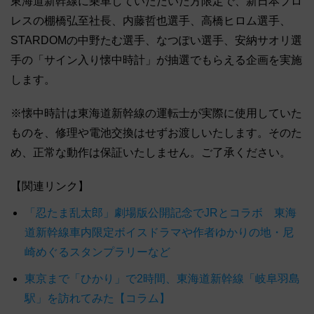
東海道新幹線に乗車していただいた方限定で、新日本プロ
レスの棚橋弘至社長、内藤哲也選手、高橋ヒロム選手、
STARDOMの中野たむ選手、なつぽい選手、安納サオリ選
手の「サイン入り懐中時計」が抽選でもらえる企画を実施
します。
※懐中時計は東海道新幹線の運転士が実際に使用していた
ものを、修理や電池交換はせずお渡しいたします。そのた
め、正常な動作は保証いたしません。ご了承ください。
【関連リンク】
「忍たま乱太郎」劇場版公開記念でJRとコラボ 東海
道新幹線車内限定ボイスドラマや作者ゆかりの地・尼
崎めぐるスタンプラリーなど
東京まで「ひかり」で2時間、東海道新幹線「岐阜羽島
駅」を訪れてみた【コラム】