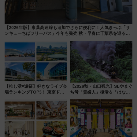
【2026年版】東葉高速線も追加でさらに便利に！人気きっぷ「サ
ンキューちばフリーパス」今年も発売 秋・早春に千葉県を巡るな
ら使い勝手・コスパ抜群
【推し活×遠征】好きなライブ会
【2026秋・山口観光】SLやまぐ
場ランキングTOP3！ 東京ドー
ち号「貴婦人」復活＆「はなあ
ムや大阪城ホールが選ばれる理
かり」初走行区間も！山口DCの
由と交通アクセス術、ライブ会
注目観光列車まとめ きっぷの取
場に何を求める？
り方は？