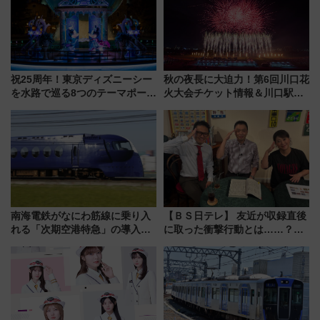
祝25周年！東京ディズニーシー
秋の夜長に大迫力！第6回川口花
を水路で巡る8つのテーマポート
火大会チケット情報＆川口駅か
と限定デコレーションを解説
らのアクセスガイド
南海電鉄がなにわ筋線に乗り入
【ＢＳ日テレ】 友近が収録直後
れる「次期空港特急」の導入を
に取った衝撃行動とは……？
決定！ピニンファリーナによる
『友近・礼二の妄想トレイン』
日本初の鉄道デザイン
で極上の夏祭り鉄道旅を放送