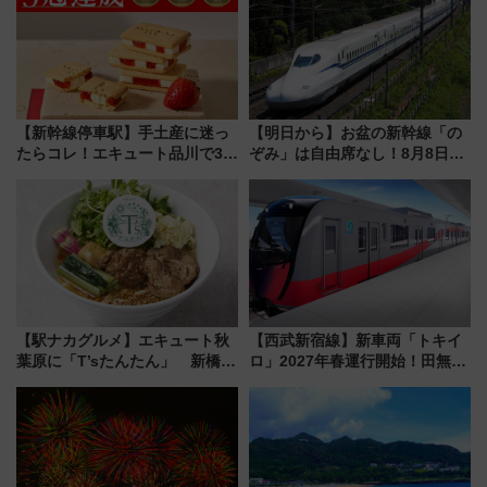
【新幹線停車駅】手土産に迷っ
【明日から】お盆の新幹線「の
たらコレ！エキュート品川で3年
ぞみ」は自由席なし！8月8日午
連続売上1位を獲得した定番手土
前はほぼ満席…でも数時間ズラ
産スイーツとは？
せば空きが見つかることも 混
雑避ける「空席」探しのコツ
【駅ナカグルメ】エキュート秋
【西武新宿線】新車両「トキイ
葉原に「T’sたんたん」 新橋に
ロ」2027年春運行開始！田無・
551蓬莱のDNAを継ぐ「東京豚
新所沢にも停車 2028年春には
饅」、オムライス専門店「肉と
「第2弾」も
たまご」新グルメ続々登場！
【2026年8月】