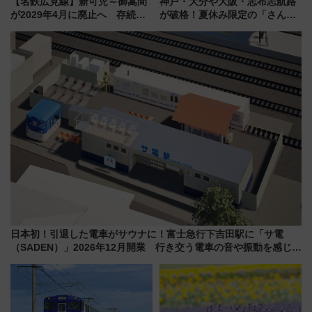
【名鉄広見線】新可児～御嵩間
神戸・大分や大阪・志布志航路
が2029年4月に廃止へ 存続協
が破格！夏休み限定の「さんふ
議終了で100年の歴史に幕
らわあスペシャルセール」スタ
ート 夕朝食ビュッフェ付きで
快適な船旅はいかが？
日本初！引退した電車がサウナに！富士急行下吉田駅に「サ電
（SADEN）」2026年12月開業 行き交う電車の音や振動を感じな
がら「ととのう」新感覚