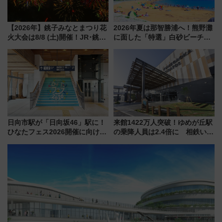
【2026年】銚子みなとまつり花
2026年夏は那智勝浦へ！熊野灘
火大会は8/8 (土)開催！JR･銚子
に面した「特選」白砂ビーチは
電鉄の臨時列車やアクセス情
必見 「第17回那智勝浦町花火大
報、利根川に咲く8,000発の大迫
会」は8月11日開催！
力＆屋台を満喫
日向市駅が「日向坂46」駅に！
来館1422万人突破！ゆめが丘駅
ひなたフェス2026開催に向けJR
の乗降人員は2.4倍に 相鉄いず
九州が記念きっぷや臨時列車で
み野線「ゆめが丘ソラトス」2周
全力応援 夜行列車「ドリーム
年祭にそうにゃん＆DB.スター
おひさま号」も走る
マンが登場