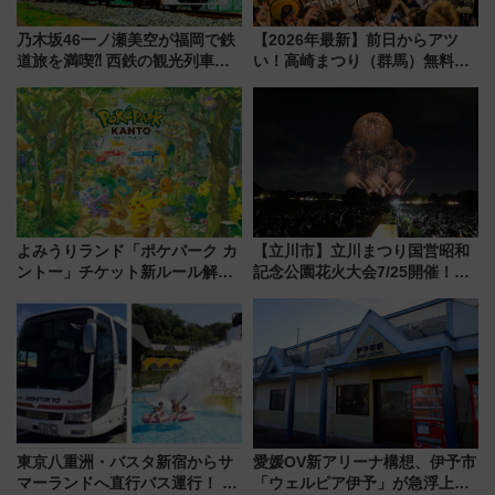
乃木坂46一ノ瀬美空が福岡で鉄
【2026年最新】前日からアツ
道旅を満喫⁈ 西鉄の観光列車
い！高崎まつり（群馬）無料観
「THE RAIL KITCHEN
覧エリアから初開催100人みこ
CHIKUGO」で巡る福岡･太宰
しまで
府･柳川の旅！YouTubeが公開
に
よみうりランド「ポケパーク カ
【立川市】立川まつり国営昭和
ントー」チケット新ルール解
記念公園花火大会7/25開催！
説！購入制限の緩和と入場時の
5000発の花火が夜を彩る 今年は
本人確認が11月スタート
混雑に要注意、その理由は
東京八重洲・バスタ新宿からサ
愛媛OV新アリーナ構想、伊予市
マーランドへ直行バス運行！ お
「ウェルピア伊予」が急浮上！