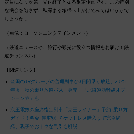
定員になり次第、受付終了となる限定企画です。この特別
な機会を逃さず、秋深まる箱根へ出かけてみてはいかがで
しょうか 。
（画像：ローソンエンタテインメント）
（鉄道ニュースや、旅行や観光に役立つ情報をお届け！鉄
道チャンネル）
【関連リンク】
全国のJRグループの普通列車が3日間乗り放題、2025
年度「秋の乗り放題パス」発売！「北海道新幹線オプ
ション券」も
京王電鉄の座席指定列車「京王ライナー」予約･乗り方
ガイド！料金･停車駅･チケットレス購入まで完全網
羅、親子でおトクな割引も解説