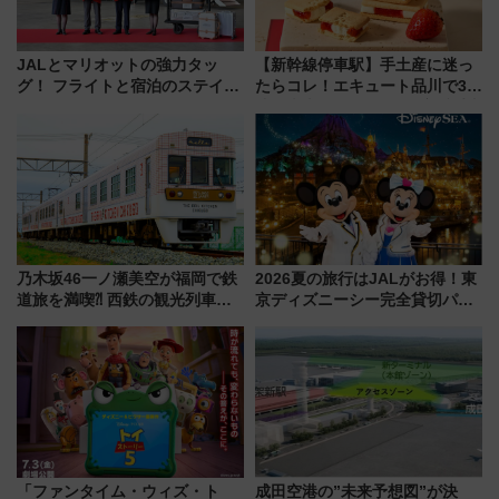
JALとマリオットの強力タッ
【新幹線停車駅】手土産に迷っ
グ！ フライトと宿泊のステイタ
たらコレ！エキュート品川で3年
スマッチでFLY ON ポイントや
連続売上1位を獲得した定番手土
上級会員資格を効率よく獲得す
産スイーツとは？
る方法を解説
乃木坂46一ノ瀬美空が福岡で鉄
2026夏の旅行はJALがお得！東
道旅を満喫⁈ 西鉄の観光列車
京ディズニーシー完全貸切パー
「THE RAIL KITCHEN
ティー招待券が当たるキャンペ
CHIKUGO」で巡る福岡･太宰
ーン始まる 条件は「夏の国内
府･柳川の旅！YouTubeが公開
線に2回搭乗」
に
「ファンタイム・ウィズ・ト
成田空港の”未来予想図”が決