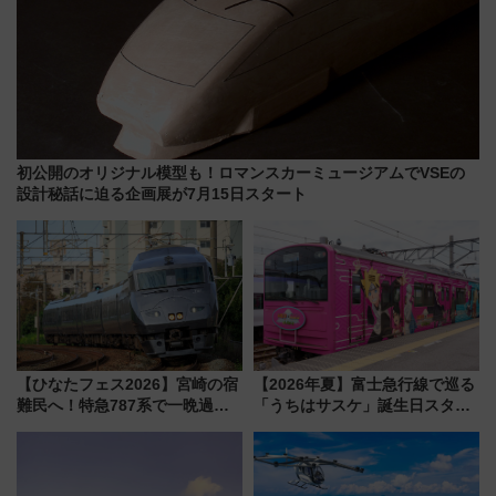
初公開のオリジナル模型も！ロマンスカーミュージアムでVSEの
設計秘話に迫る企画展が7月15日スタート
【ひなたフェス2026】宮崎の宿
【2026年夏】富士急行線で巡る
難民へ！特急787系で一晩過ご
「うちはサスケ」誕生日スタン
せる夜間滞在型イベント「スワ
プラリー！富士急ハイランド限
ローおひさま」が救世主に？
定グルメ＆グッズ徹底ガイド