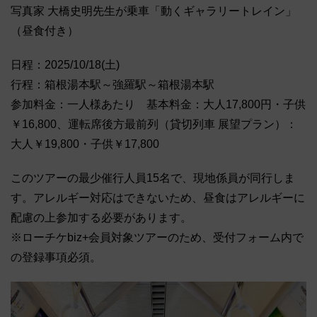
写真家 大橋史明先生が乗車「動くギャラリートレイン」
（昼食付き）
日程：2025/10/18(土)
行程：箱根湯本駅～強羅駅～箱根湯本駅
参加料金：一人様あたり 基本料金：大人17,800円・子供
￥16,800、運転席後方最前列（貸切列車 展望プラン）：
大人￥19,800・子供￥17,800
このツアーの最少催行人員15名で、現地係員が同行しま
す。アレルギー対応はできないため、昼食はアレルギーに
配慮の上参加する必要があります。
※ローチケbiz+会員対象ツアーのため、受付フォーム内で
の登録事項必須。