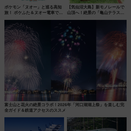
ポケモン「ヌオー」と巡る高知
【気仙沼大島】新モノレールで
旅！ ポケふた＆ヌオー電車で楽
山頂へ！絶景の「亀山テラス
しむ鉄道スタンプラリーで土佐
360°」が7月19日オープン、休
路の絶景と絶品グルメを満喫！
暇村のお得な日帰りプランも登
（7月18日スタート）
場
富士山と花火の絶景コラボ！2026年「河口湖湖上祭」を楽しむ完
全ガイド＆鉄道アクセスのススメ