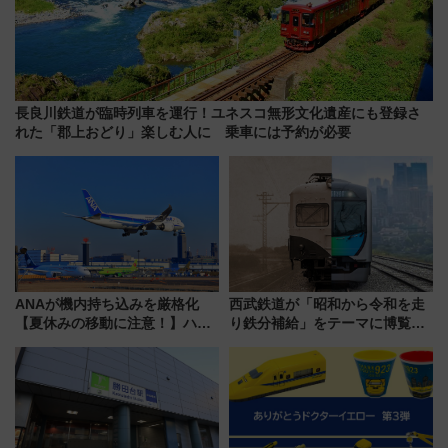
長良川鉄道が臨時列車を運行！ユネスコ無形文化遺産にも登録さ
れた「郡上おどり」楽しむ人に 乗車には予約が必要
ANAが機内持ち込みを厳格化
西武鉄道が「昭和から令和を走
【夏休みの移動に注意！】ハン
り鉄分補給」をテーマに博覧会
ドバッグやPCケースも対象の
を実施！くすのきホールで8月
「身の回り品」新サイズ制限
14日から 新車両「トキイロ」体
(40×30×20cm)おさらい
験ブースも アクセスや申込方法
を解説