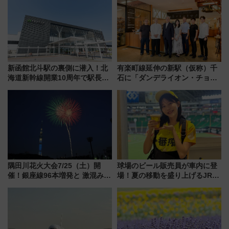
7月17日～開催）
新函館北斗駅の裏側に潜入！北
有楽町線延伸の新駅（仮称）千
海道新幹線開業10周年で駅長
石に「ダンデライオン・チョコ
室・地下通路など公開イベン
レート」が出店！ 東京メトロが
ト 参加方法や体験内容を紹介
1億円出資で挑む新時代のまちづ
くりとは？
隅田川花火大会7/25（土）開
球場のビール販売員が車内に登
催！銀座線96本増発と 激混みの
場！夏の移動を盛り上げるJR九
「浅草駅」を回避する最寄り駅･
州「ビール新幹線」7月31日・8
アクセス攻略法、2万発の花火が
月7日限定 ソフトバンクホーク
都心の夜に！
スとコラボ