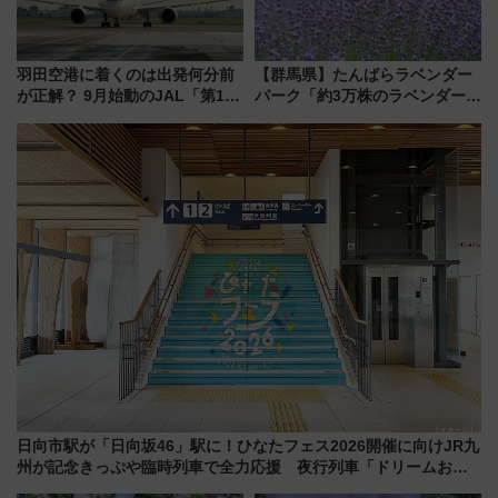
羽田空港に着くのは出発何分前
【群馬県】たんばらラベンダー
が正解？ 9月始動のJAL「第1タ
パーク「約3万株のラベンダー」
ーミナル北側サテライト」は徒
が見頃！新幹線＆無料送迎バス
歩1キロ超え！ 知っておきたい
で都心から約1時間半で夏の絶景
変更点まとめ
を！
日向市駅が「日向坂46」駅に！ひなたフェス2026開催に向けJR九
州が記念きっぷや臨時列車で全力応援 夜行列車「ドリームおひ
さま号」も走る