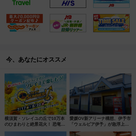
今、あなたにオススメ
横須賀・ソレイユの丘で10万本
愛媛OV新アリーナ構想、伊予市
のひまわりと絶景花火！ 恐竜や
「ウェルピア伊予」が急浮上！
ドッグプールなど三浦半島の日
サイボウズ青野社長の参加表明
帰りお出かけ最新情報（2026年
で探る鉄道アクセスの未来