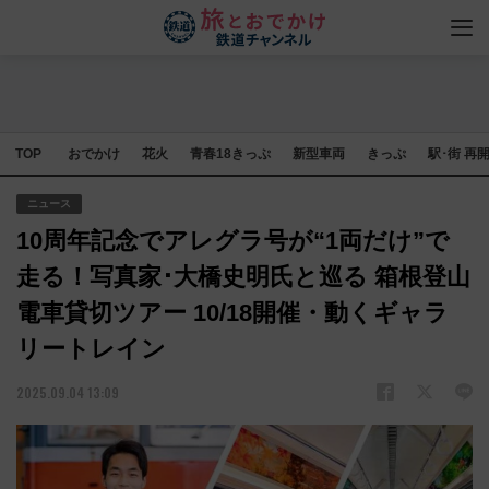
TOP
おでかけ
花火
青春18きっぷ
新型車両
きっぷ
駅･街 再
ニュース
10周年記念でアレグラ号が“1両だけ”で
走る！写真家･大橋史明氏と巡る 箱根登山
電車貸切ツアー 10/18開催・動くギャラ
リートレイン
2025.09.04 13:09