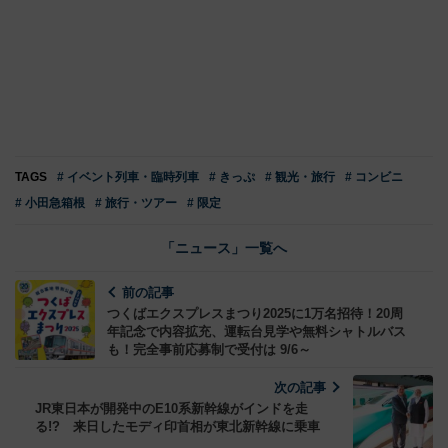
TAGS
# イベント列車・臨時列車
# きっぷ
# 観光・旅行
# コンビニ
# 小田急箱根
# 旅行・ツアー
# 限定
「ニュース」一覧へ
前の記事
つくばエクスプレスまつり2025に1万名招待！20周
年記念で内容拡充、運転台見学や無料シャトルバス
も！完全事前応募制で受付は 9/6～
次の記事
JR東日本が開発中のE10系新幹線がインドを走
る!? 来日したモディ印首相が東北新幹線に乗車