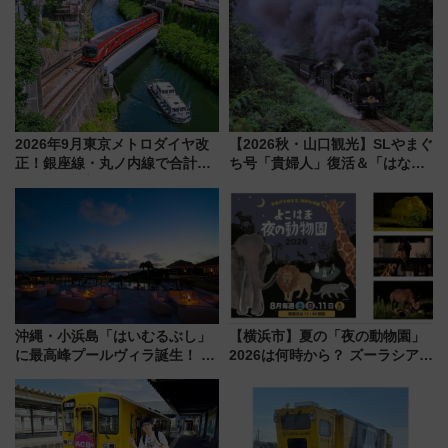
2026年9月東京メトロダイヤ改
【2026秋・山口観光】SLやまぐ
正！銀座線・丸ノ内線で合計
ち号「貴婦人」復活＆「はなあ
212本の大増発、混雑緩和に期
かり」初走行区間も！山口DCの
待
注目観光列車まとめ きっぷの取
り方は？
沖縄・小浜島「はいむるぶし」
【横浜市】夏の「夜の動物園」
に最高峰プールヴィラ誕生！ 石
2026は何時から？ ズーラシア・
垣島から船で向かう究極のご褒
野毛山・金沢の電車アクセスや
美旅「何もしない贅沢」を体験
見どころ、限定イベントを徹底
してみない？
解説！