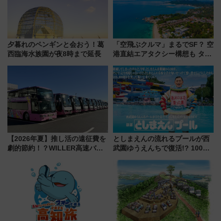
夕暮れのペンギンと会おう！葛
「空飛ぶクルマ」まるでSF？ 空
西臨海水族園が夜8時まで延長
港直結エアタクシー構想も タイ
で検証
【2026年夏】推し活の遠征費を
としまえんの流れるプールが西
劇的節約！？WILLER高速バス
武園ゆうえんちで復活!? 100周
「1km5円セール」やワンコイン
年記念企画＆「春日のうん○スラ
温泉の最強ルート 予約期間・
イダー」に注目 2026年夏は所
対象路線まとめ
沢へ遊びに行こう