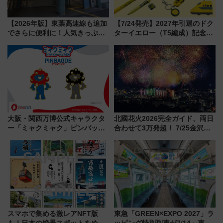
【2026年版】東葉高速線も追加
【7/24発売】2027年引退のドク
でさらに便利に！人気きっぷ
ターイエロー（T5編成）記念グ
「サンキューちばフリーパス」
ッズ7種が登場！ 新幹線車内放
今年も発売 秋・早春に千葉県を
送の目覚まし時計など通販・販
巡るなら使い勝手・コスパ抜群
売店舗まとめ
大阪・関西万博公式キャラクタ
北國花火2026完全ガイド、両日
ー「ミャクミャク」ピンバッジ
合わせて3万発超！ 7/25金沢大
新登場！関西の駅構内などで7月
会・8/1川北大会の2つの花火大
中旬発売
会の日程・アクセス・観覧席ま
とめ（石川県）
スマホで集める激レアNFT版
東急「GREEN×EXPO 2027」ラ