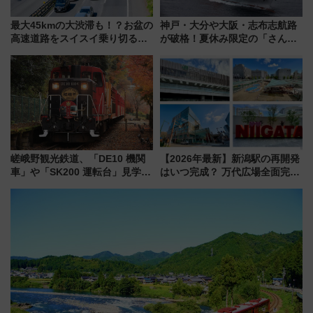
最大45kmの大渋滞も！？お盆の
神戸・大分や大阪・志布志航路
高速道路をスイスイ乗り切る快
が破格！夏休み限定の「さんふ
適ドライブ術
らわあスペシャルセール」スタ
ート 夕朝食ビュッフェ付きで
快適な船旅はいかが？
嵯峨野観光鉄道、「DE10 機関
【2026年最新】新潟駅の再開発
車」や「SK200 運転台」見学ツ
はいつ完成？ 万代広場全面完成
アーを開催！ ラストランイベン
から「にいがた2キロ」・古町再
トの一環で激レア体験できちゃ
開発、バスタ新潟構想まで徹底
うかも 参加方法やスケジュール
解説！
をご紹介