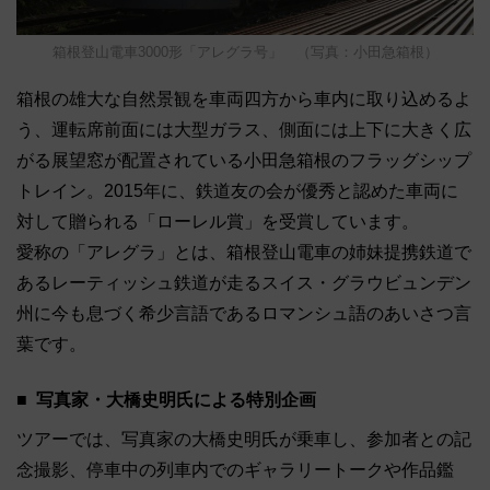
箱根登山電車3000形「アレグラ号」 （写真：小田急箱根）
箱根の雄大な自然景観を車両四方から車内に取り込めるよ
う、運転席前面には大型ガラス、側面には上下に大きく広
がる展望窓が配置されている小田急箱根のフラッグシップ
トレイン。2015年に、鉄道友の会が優秀と認めた車両に
対して贈られる「ローレル賞」を受賞しています。
愛称の「アレグラ」とは、箱根登山電車の姉妹提携鉄道で
あるレーティッシュ鉄道が走るスイス・グラウビュンデン
州に今も息づく希少言語であるロマンシュ語のあいさつ言
葉です。
写真家・大橋史明氏による特別企画
ツアーでは、写真家の大橋史明氏が乗車し、参加者との記
念撮影、停車中の列車内でのギャラリートークや作品鑑