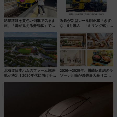
絶景路線を黄色い列車で気まま
近鉄が新型レール削正車「きず
旅、「海が見える難読駅」で幸
な」9月導入 「ミリング式」採
せの黄色いハンカチに願いを
用でメンテナンス作業を効率
「新・鉄道ひとり旅」279回目
化！安全性や乗り心地の向上に
の舞台は「島原鉄道」
貢献するだけでなく、全線区で
活躍するための仕組みも
北海道日本ハムのファーム施設
2026〜2029年、川崎駅直結のラ
地が決定！2030年代に向け千歳
ゾーナ川崎が過去最大級リニュ
線沿線が一大野球エリア
ーアル！ フードコート拡大など
「いつから何が変わるか」徹底
解説！