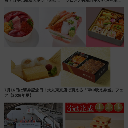
も！日本の絶景スポットをめぐ
ッピング特別列車が7/14～東
って集める「索道印(さくどうい
横・田園都市・目黒線でデビュ
ん)」企画がスタート
ー！ 注目の編成やデザインまと
め
7月16日は駅弁記念日！大丸東京店で買える「車中映え弁当」フェ
ア【2026年夏】