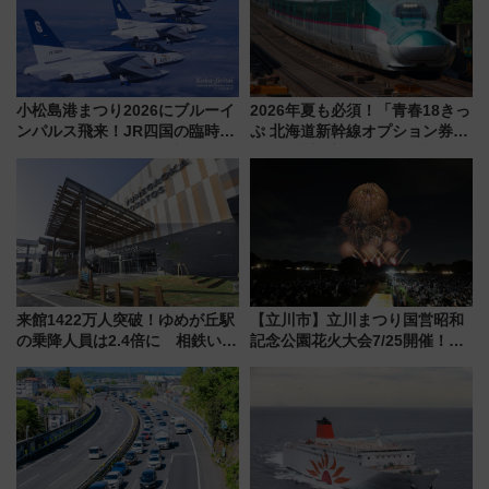
小松島港まつり2026にブルーイ
2026年夏も必須！「青春18きっ
ンパルス飛来！JR四国の臨時ダ
ぷ 北海道新幹線オプション券」
イヤや駐車場予約を徹底解説
自動改札対応ルールと途中下車
の罠
来館1422万人突破！ゆめが丘駅
【立川市】立川まつり国営昭和
の乗降人員は2.4倍に 相鉄いず
記念公園花火大会7/25開催！
み野線「ゆめが丘ソラトス」2周
5000発の花火が夜を彩る 今年は
年祭にそうにゃん＆DB.スター
混雑に要注意、その理由は
マンが登場