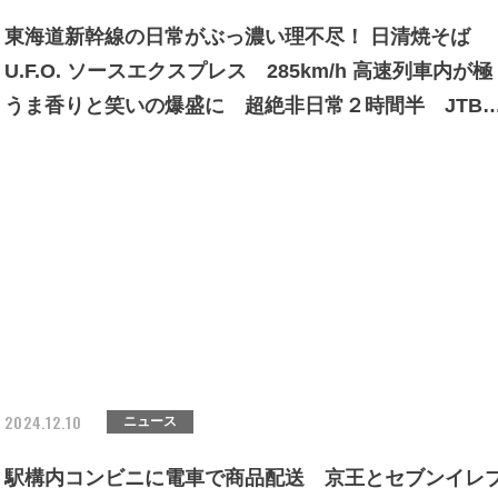
東海道新幹線の日常がぶっ濃い理不尽！ 日清焼そば
U.F.O. ソースエクスプレス 285km/h 高速列車内が極
うま香りと笑いの爆盛に 超絶非日常２時間半 JTB
日清 JR東海
2024.12.10
ニュース
駅構内コンビニに電車で商品配送 京王とセブンイレ