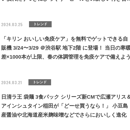
方が、広がっている」
2024.03.25
トレンド
「キリン おいしい免疫ケア」を無料でゲットできる自
販機 3/24〜3/29 ＠渋谷駅 地下2階 に登場！ 当日の寒
差×1000本が上限、春の体調管理を免疫ケアで備えよ
2024.03.21
トレンド
日清ラ王 袋麺 3食パック シリーズ新CMで広瀬アリス
アインシュタイン稲田が「どーせ買うなら！」 小豆島
産醤油や北海道産米麹味噌などでさらにおいしく進化