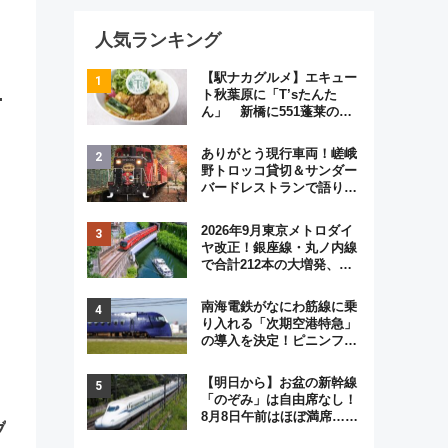
人気ランキング
【駅ナカグルメ】エキュー
ト秋葉原に「T’sたんた
ん」 新橋に551蓬莱の
DNAを継ぐ「東京豚饅」、
オムライス専門店「肉とた
ありがとう現行車両！嵯峨
まご」新グルメ続々登場！
野トロッコ貸切＆サンダー
【2026年8月】
バードレストランで語り合
う秋の京都 斉藤雪乃＆福
原トシヒロと行く！9月13
2026年9月東京メトロダイ
日「京都の鉄道満喫ツア
ヤ改正！銀座線・丸ノ内線
ー」開催
で合計212本の大増発、混
雑緩和に期待
南海電鉄がなにわ筋線に乗
り入れる「次期空港特急」
の導入を決定！ピニンファ
リーナによる日本初の鉄道
デザイン
【明日から】お盆の新幹線
「のぞみ」は自由席なし！
8月8日午前はほぼ満席…で
ブ
も数時間ズラせば空きが見