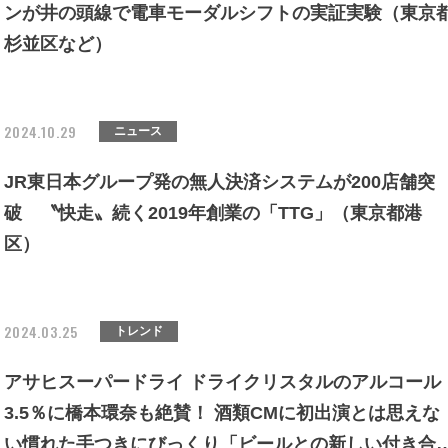
ンが井の頭線で電車モーダルシフトの実証実験（東京
杉並区など）
2024.10.29
ニュース
JR東日本グループ発の無人決済システムが200店舗突
破 〝快走〟続く2019年創業の「TTG」（東京都港
区）
2024.03.25
トレンド
アサヒスーパードライ ドライクリスタルのアルコール
3.5％に橋本環奈も絶賛！ 酒類CMに初出演とは思えな
い慣れた手つきにびっくり「ビールとの新しい付き合