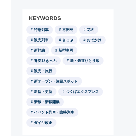
KEYWORDS
特急列車
再開発
花火
観光列車
きっぷ
おでかけ
新幹線
新型車両
青春18きっぷ
新・鉄道ひとり旅
観光・旅行
新オープン・注目スポット
新型・更新
つくばエクスプレス
新線・新駅開業
イベント列車・臨時列車
ダイヤ改正