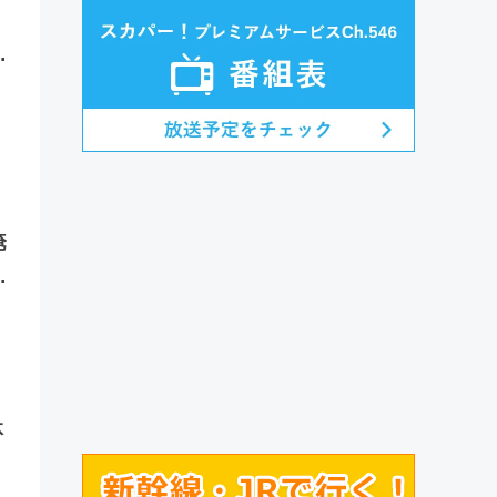
新
淹
一
体