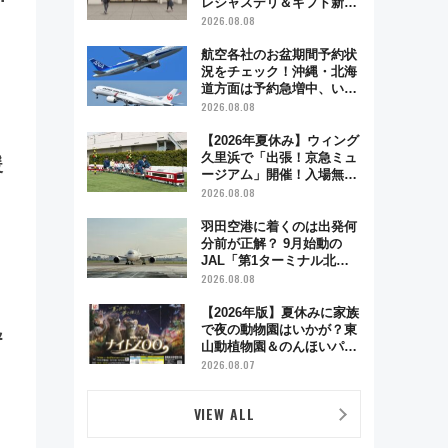
レシャスデリ＆ギフト新横
浜」がオープン 場所や営
2026.08.08
業時間・限定弁当を紹介
航空各社のお盆期間予約状
況をチェック！沖縄・北海
道方面は予約急増中、いま
から狙うべき日は？
2026.08.08
【2026年夏休み】ウィング
久里浜で「出張！京急ミュ
暖
ージアム」開催！入場無料
でスタンプラリーや子ども
2026.08.08
う
制服撮影も
羽田空港に着くのは出発何
分前が正解？ 9月始動の
JAL「第1ターミナル北側
サテライト」は徒歩1キロ
2026.08.08
超え！ 知っておきたい変更
点まとめ
【2026年版】夏休みに家族
で夜の動物園はいかが？東
＆
山動植物園＆のんほいパー
ク「ナイトZOO」開催情報
2026.08.07
VIEW ALL