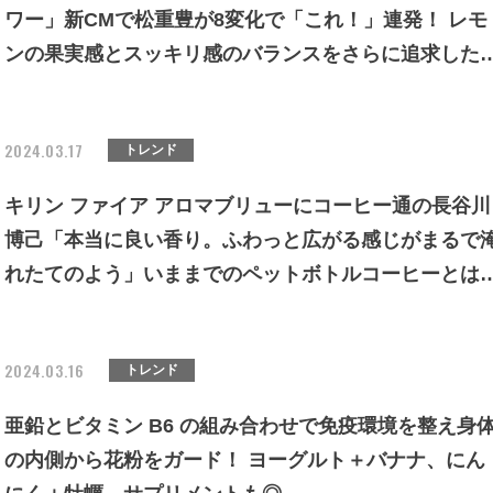
ワー」新CMで松重豊が8変化で「これ！」連発！ レモ
ンの果実感とスッキリ感のバランスをさらに追求した
作を絶賛
2024.03.17
トレンド
キリン ファイア アロマブリューにコーヒー通の長谷川
博己「本当に良い香り。ふわっと広がる感じがまるで
れたてのよう」いままでのペットボトルコーヒーとは
線を画すおいしさに驚き！
2024.03.16
トレンド
亜鉛とビタミン B6 の組み合わせで免疫環境を整え身
の内側から花粉をガード！ ヨーグルト＋バナナ、にん