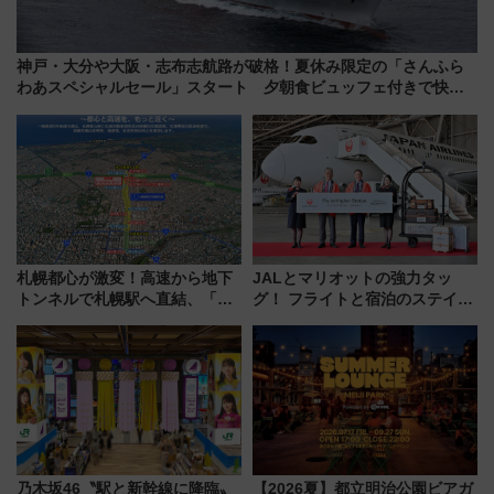
神戸・大分や大阪・志布志航路が破格！夏休み限定の「さんふら
わあスペシャルセール」スタート 夕朝食ビュッフェ付きで快適
な船旅はいかが？
札幌都心が激変！高速から地下
JALとマリオットの強力タッ
トンネルで札幌駅へ直結、「創
グ！ フライトと宿泊のステイタ
成川通都心アクセス道路」が7月
スマッチでFLY ON ポイントや
から本格着工、延長4.8km整備
上級会員資格を効率よく獲得す
事業の全貌
る方法を解説
乃木坂46〝駅と新幹線に降臨〟
【2026夏】都立明治公園ビアガ