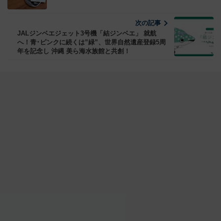
次の記事
JALジンベエジェット3号機「結ジンベエ」 就航
へ！青･ピンクに続くは”緑”、世界自然遺産登録5周
年を記念し 沖縄 美ら海水族館と共創！