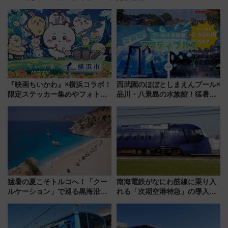
『映画ちいかわ』×横浜コラボ！
西武園のほぼとしまえんプール×
限定ステッカー集めやフォトス
品川・八景島の水族館！猛暑を
ポット、特別花火でみなとみら
乗り切る「アクティブパス」で
いを満喫しよう（花火鑑賞会応
夏休みをお得に楽しむ！
募は7/12まで！）
猛暑の夏こそトルコへ！「クー
南海電鉄がなにわ筋線に乗り入
ルケーション」で巡る黒海沿岸
れる「次期空港特急」の導入を
やエーゲ海の避暑リゾート 関
決定！ピニンファリーナによる
連検索数が前年比237％増、ナ
日本初の鉄道デザイン
ショジオも認める『2026年に訪