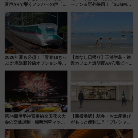
音声ARで響くメンバーの声「真
ーデン＆野外映画！「SUMMER
夏の全国ツアー2026」
LOUNGE」のアクセスと上映ス
ケジュール 夜風とビール、映画
を満喫！
2026年夏も必須！「青春18きっ
【車なし日帰り】三浦半島・絶
ぷ 北海道新幹線オプション券」
景カフェと透明度AA穴場ビーチ
自動改札対応ルールと途中下車
を巡る！ おトクな電車きっぷ活
の罠
用してストレスフリー旅へ行こ
う！
第74回伊勢神宮奉納全国花火大
【新横浜駅】駅弁・お土産選び
会の交通規制・臨時列車マッ
がもっと便利に？「プレシャス
プ！JR東海・近鉄で快適にアク
デリ＆ギフト新横浜」がオープ
セス
ン 場所や営業時間・限定弁当