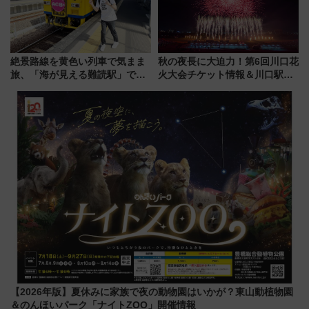
絶景路線を黄色い列車で気まま
秋の夜長に大迫力！第6回川口花
旅、「海が見える難読駅」で幸
火大会チケット情報＆川口駅か
せの黄色いハンカチに願いを
らのアクセスガイド
「新・鉄道ひとり旅」279回目
の舞台は「島原鉄道」
【2026年版】夏休みに家族で夜の動物園はいかが？東山動植物園
＆のんほいパーク「ナイトZOO」開催情報