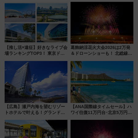
適ドライブ術
野毛山・金沢の電車アクセスや
見どころ、限定イベントを徹底
解説！
【推し活×遠征】好きなライブ会
葛飾納涼花火大会2026は2万発
場ランキングTOP3！ 東京ドー
＆ドローンショーも！ 北総線を
ムや大阪城ホールが選ばれる理
使った穴場アクセスや臨時列
由と交通アクセス術、ライブ会
車、観覧スポット情報と周辺観
場に何を求める？
光まとめ（7/28開催）
【広島】瀬戸内海を望むリゾー
【ANA国際線タイムセール】ハ
トホテルで叶える！グランドプ
ワイ往復11万円台･北京5万円台
リンスホテル広島のフォトウエ
～、憧れのビジネスクラスも！
ディング＆カジュアルパーティ
来春のGW旅行まで狙える激ア
ープラン
ツ路線まとめ（8/10まで）