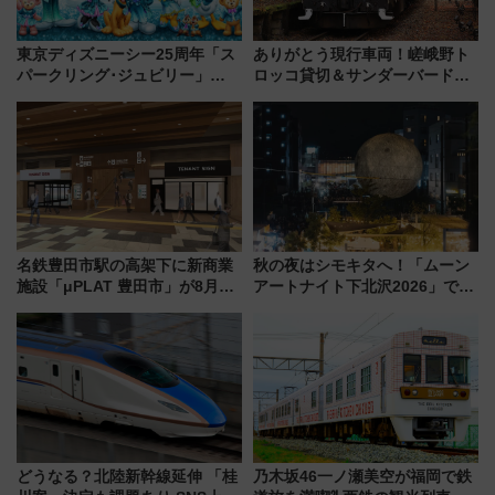
東京ディズニーシー25周年「ス
ありがとう現行車両！嵯峨野ト
パークリング･ジュビリー」
ロッコ貸切＆サンダーバードレ
2026年4月から、世界で唯
ストランで語り合う秋の京都
一”海”をテーマにしたテーマパ
斉藤雪乃＆福原トシヒロと行
ーク
く！9月13日「京都の鉄道満喫
ツアー」開催
名鉄豊田市駅の高架下に新商業
秋の夜はシモキタへ！「ムーン
施設「μPLAT 豊田市」が8月26
アートナイト下北沢2026」でイ
日開業！全8店舗が出店し街の新
マーシブシアターやアート巡り
たな玄関口へ
を満喫しよう
どうなる？北陸新幹線延伸 「桂
乃木坂46一ノ瀬美空が福岡で鉄