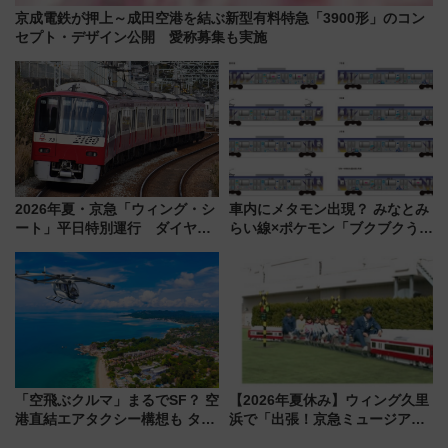
京成電鉄が押上～成田空港を結ぶ新型有料特急「3900形」のコン
セプト・デザイン公開 愛称募集も実施
2026年夏・京急「ウィング・シ
車内にメタモン出現？ みなとみ
ート」平日特別運行 ダイヤ・
らい線×ポケモン「ブクブクうみ
乗車方法を解説！2階建てバスや
ぞこの街」ラッピング電車が運
三浦海岸を堪能できるお出かけ
行開始に！ この夏は直通列車で
プランもご紹介
横浜へ！
「空飛ぶクルマ」まるでSF？ 空
【2026年夏休み】ウィング久里
港直結エアタクシー構想も タイ
浜で「出張！京急ミュージア
で検証
ム」開催！入場無料でスタンプ