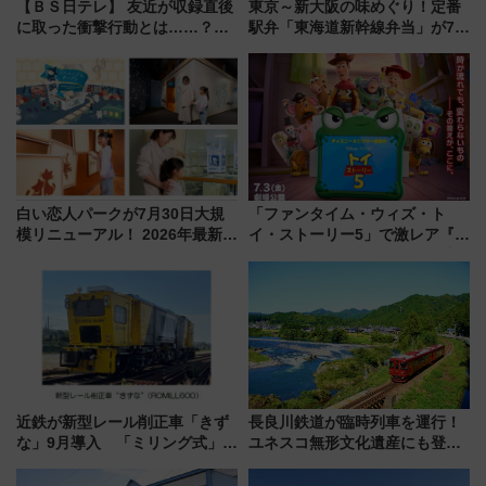
【ＢＳ日テレ】 友近が収録直後
東京～新大阪の味めぐり！定番
に取った衝撃行動とは……？
駅弁「東海道新幹線弁当」が7月
『友近・礼二の妄想トレイン』
21日にリニューアル発売
で極上の夏祭り鉄道旅を放送
白い恋人パークが7月30日大規
「ファンタイム・ウィズ・ト
模リニューアル！ 2026年最新の
イ・ストーリー5」で激レア『ロ
新エリア・工場見学の見どころ
ルカナ』カードをゲット！最新
と料金・アクセスを徹底解説
デコレーションも徹底解説
（札幌市）
近鉄が新型レール削正車「きず
長良川鉄道が臨時列車を運行！
な」9月導入 「ミリング式」採
ユネスコ無形文化遺産にも登録
用でメンテナンス作業を効率
された「郡上おどり」楽しむ人
化！安全性や乗り心地の向上に
に 乗車には予約が必要