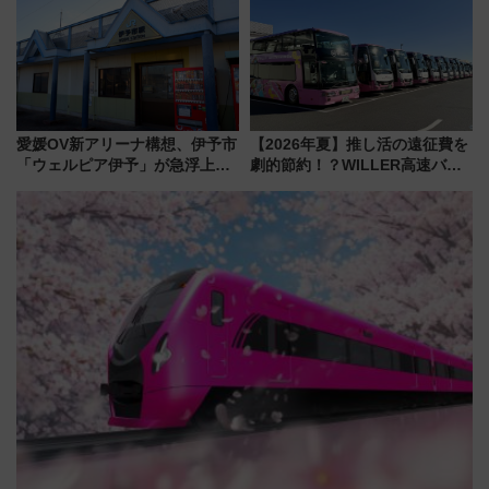
貢献するだけでなく、全線区で
活躍するための仕組みも
愛媛OV新アリーナ構想、伊予市
【2026年夏】推し活の遠征費を
「ウェルピア伊予」が急浮上！
劇的節約！？WILLER高速バス
サイボウズ青野社長の参加表明
「1km5円セール」やワンコイン
で探る鉄道アクセスの未来
温泉の最強ルート 予約期間・
対象路線まとめ