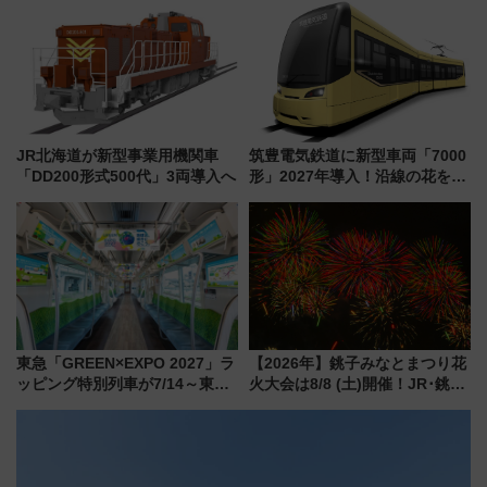
ラリーや子ども制服撮影も
JR北海道が新型事業用機関車
筑豊電気鉄道に新型車両「7000
「DD200形式500代」3両導入へ
形」2027年導入！沿線の花をイ
メージしたイエローを採用 車
内は落ち着いたゆとりある空間
に
東急「GREEN×EXPO 2027」ラ
【2026年】銚子みなとまつり花
ッピング特別列車が7/14～東
火大会は8/8 (土)開催！JR･銚子
横・田園都市・目黒線でデビュ
電鉄の臨時列車やアクセス情
ー！ 注目の編成やデザインまと
報、利根川に咲く8,000発の大迫
め
力＆屋台を満喫