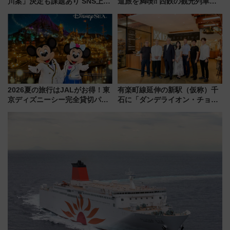
川案」決定も課題あり SNS上の
道旅を満喫⁈ 西鉄の観光列車
声は
「THE RAIL KITCHEN
CHIKUGO」で巡る福岡･太宰
府･柳川の旅！YouTubeが公開
に
2026夏の旅行はJALがお得！東
有楽町線延伸の新駅（仮称）千
京ディズニーシー完全貸切パー
石に「ダンデライオン・チョコ
ティー招待券が当たるキャンペ
レート」が出店！ 東京メトロが
ーン始まる 条件は「夏の国内
1億円出資で挑む新時代のまちづ
線に2回搭乗」
くりとは？