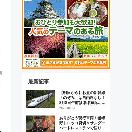
ー
開
最新記事
間
【明日から】お盆の新幹線
「のぞみ」は自由席なし！
8月8日午前はほぼ満席…で
も数時間ズラせば空きが見
2026.08.06
つかることも 混雑避ける
「空席」探しのコツ
ありがとう現行車両！嵯峨
野トロッコ貸切＆サンダー
バードレストランで語り合