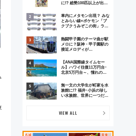
に!? 総勢100匹以上が出現
「レジェンドリサーチ」本
格謎解き・グッズ情報まと
車内にメタモン出現？ みな
め
とみらい線×ポケモン「ブ
クブクうみぞこの街」ラッ
ピング電車が運行開始に！
この夏は直通列車で横浜
熱闘甲子園のテーマ曲が駅
へ！
メロに？阪神・甲子園駅の
接近メロディが
Vaundy「かげろう」×向谷
実アレンジの特別仕様へ、
【ANA国際線タイムセー
8月5日始発から
ル】ハワイ往復11万円台･
北京5万円台～、憧れのビ
ジネスクラスも！来春の
テ
GW旅行まで狙える激アツ
無一文の大学生が町家を水
路線まとめ（8/10まで）
族館に!? 福井･小浜の珍し
い水族館、世界に一つだけ
の塗り箸制作体験、鯖街道
の御食国など 小浜観光レポ
東
第2弾
VIEW ALL
。