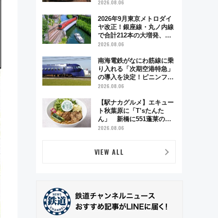
う秋の京都 斉藤雪乃＆福
2026.08.06
原トシヒロと行く！9月13
日「京都の鉄道満喫ツア
2026年9月東京メトロダイ
ー」開催
ヤ改正！銀座線・丸ノ内線
で合計212本の大増発、混
雑緩和に期待
2026.08.06
南海電鉄がなにわ筋線に乗
り入れる「次期空港特急」
の導入を決定！ピニンファ
リーナによる日本初の鉄道
2026.08.06
デザイン
【駅ナカグルメ】エキュー
ト秋葉原に「T’sたんた
ん」 新橋に551蓬莱の
DNAを継ぐ「東京豚饅」、
2026.08.06
オムライス専門店「肉とた
まご」新グルメ続々登場！
VIEW ALL
【2026年8月】