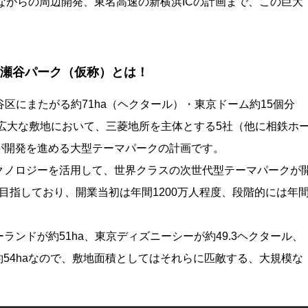
継承しながらの周辺開発、東名高速の新横浜ICの計画まで、この巨大
」上瀬谷パーク（仮称）とは！
瀬谷区にまたがる約71ha（ヘクタール）・東京ドーム約15個分
う広大な敷地において、三菱地所を主体とする5社（他に相鉄ホ
が開発を進める大型テーマパークの計画です。
クノロジーを活用して、世界クラスの次世代型テーマパークが
業を目指しており、開業当初は年間1200万人程度、段階的には年
ンドが約51ha、東京ディズニーシーが約49.3ヘクタール、
約54haなので、敷地面積としてはそれらに匹敵する、大規模な