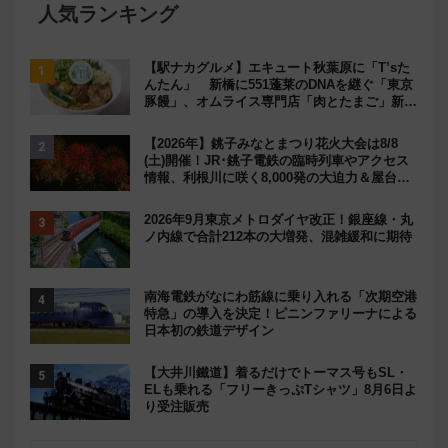
人気ランキング
【駅ナカグルメ】エキュート秋葉原に「T’sた
んたん」 新橋に551蓬莱のDNAを継ぐ「東京
豚饅」、オムライス専門店「肉とたまご」新グ
ルメ続々登場！【2026年8月】
【2026年】銚子みなとまつり花火大会は8/8
(土)開催！JR･銚子電鉄の臨時列車やアクセス
情報、利根川に咲く8,000発の大迫力＆屋台を
満喫
2026年9月東京メトロダイヤ改正！銀座線・丸
ノ内線で合計212本の大増発、混雑緩和に期待
南海電鉄がなにわ筋線に乗り入れる「次期空港
特急」の導入を決定！ピニンファリーナによる
日本初の鉄道デザイン
【大井川鐵道】着るだけでトーマス号もSL・
ELも乗れる「フリーきっぷTシャツ」8月6日よ
り受注販売