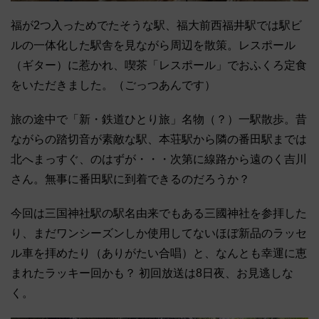
福が2つ入っためでたそうな駅、福大前西福井駅では駅ビ
ルの一体化した駅舎を見ながら周辺を散策。レスポール
（ギター）に惹かれ、喫茶「レスポール」でおふくろ定食
をいただきました。（ごっつあんです）
旅の途中で「新・鉄道ひとり旅」名物（？）一駅散歩。昔
ながらの踏切音が素敵な駅、本荘駅から隣の番田駅までは
北へまっすぐ、のはずが・・・次第に線路から遠のく吉川
さん。無事に番田駅に到着できるのだろうか？
今回は三国神社駅の駅名由来でもある三國神社を参拝した
り、まだワンシーズンしか使用してないほぼ新品のラッセ
ル車を拝めたり（ありがたい合唱）と、なんとも幸運に恵
まれたラッキー回かも？ 初回放送は8日夜、お見逃しな
く。