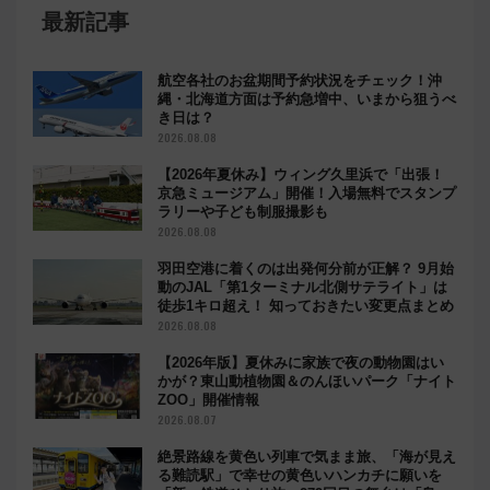
最新記事
航空各社のお盆期間予約状況をチェック！沖
縄・北海道方面は予約急増中、いまから狙うべ
き日は？
2026.08.08
【2026年夏休み】ウィング久里浜で「出張！
京急ミュージアム」開催！入場無料でスタンプ
ラリーや子ども制服撮影も
2026.08.08
羽田空港に着くのは出発何分前が正解？ 9月始
動のJAL「第1ターミナル北側サテライト」は
徒歩1キロ超え！ 知っておきたい変更点まとめ
2026.08.08
【2026年版】夏休みに家族で夜の動物園はい
かが？東山動植物園＆のんほいパーク「ナイト
ZOO」開催情報
2026.08.07
絶景路線を黄色い列車で気まま旅、「海が見え
る難読駅」で幸せの黄色いハンカチに願いを