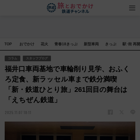
TOP
おでかけ
花火
青春18きっぷ
新型車両
きっぷ
駅･街 再
コラム
スタッフブログ
福井口車両基地で車輪削り見学、おふく
ろ定食、新ラッセル車まで鉄分満喫
「新・鉄道ひとり旅」261回目の舞台は
「えちぜん鉄道」
2025.11.07 18:11