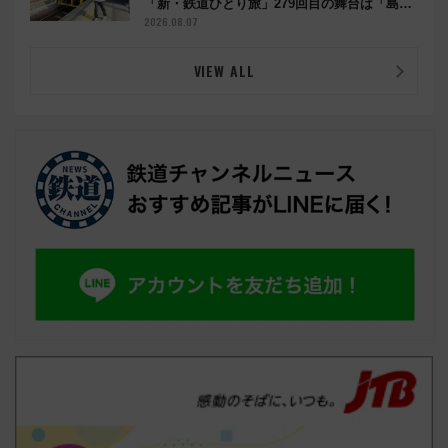
「新・鉄道ひとり旅」279回目の舞台は「島原
鉄道」
2026.08.07
VIEW ALL