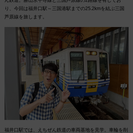
ん鉄道。勝山永平寺線と三国芦原線の2路線を有してお
り、今回は福井口駅～三国港駅までの25.2kmを結ぶ三国
芦原線を旅します。
福井口駅では、えちぜん鉄道の車両基地を見学。車輪を削