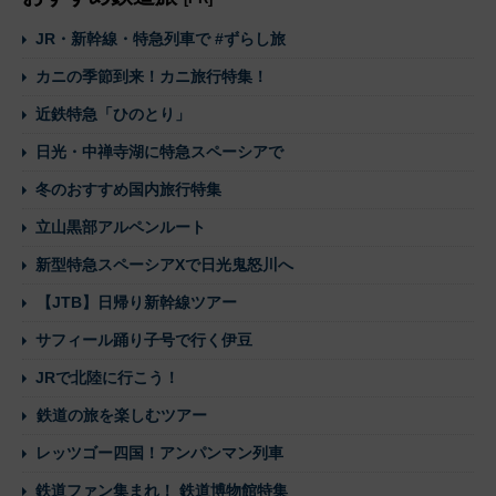
JR・新幹線・特急列車で #ずらし旅
カニの季節到来！カニ旅行特集！
近鉄特急「ひのとり」
日光・中禅寺湖に特急スペーシアで
冬のおすすめ国内旅行特集
立山黒部アルペンルート
新型特急スペーシアXで日光鬼怒川へ
【JTB】日帰り新幹線ツアー
サフィール踊り子号で行く伊豆
JRで北陸に行こう！
鉄道の旅を楽しむツアー
レッツゴー四国！アンパンマン列車
鉄道ファン集まれ！ 鉄道博物館特集