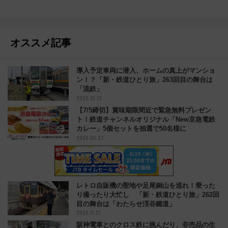
オススメ記事
導入予定車両に潜入、ホームの真上がマンショ
ン！？「新・鉄道ひとり旅」263回目の舞台は
「流鉄」
2025.12.12
【7/5締切】賞味期限間近で緊急無料プレゼン
ト！鉄道チャンネルオリジナル「New京急電鉄
カレー」5個セットを抽選で50名様に
2026.06.27
レトロ自販機の聖地や足尾銅山を巡れ！乗った
り撮ったり大忙し 「新・鉄道ひとり旅」262回
目の舞台は「わたらせ渓谷鐵道」
2025.11.21
阪神電車とのクロス鉄に挑んだり、非売品の生