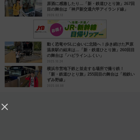
原酒に感激したり…「新・鉄道ひとり旅」267回
目の舞台は「神戸新交通六甲アイランド線」
2026.02.13
動く恐竜やSLに会いに北陸へ！歩き続けた芦原
温泉駅の結末は…「新・鉄道ひとり旅」260回目
の舞台は「ハピラインふくい」
2025.10.24
横浜市営地下鉄と並走する場所で撮り鉄！
「新・鉄道ひとり旅」255回目の舞台は「相鉄い
ずみ野線」
2025.08.08