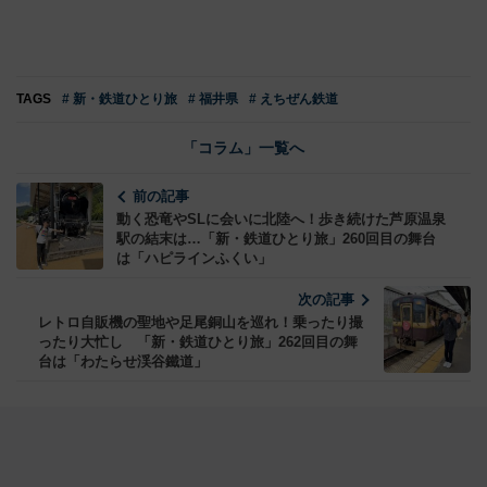
TAGS
# 新・鉄道ひとり旅
# 福井県
# えちぜん鉄道
「コラム」一覧へ
前の記事
動く恐竜やSLに会いに北陸へ！歩き続けた芦原温泉
駅の結末は…「新・鉄道ひとり旅」260回目の舞台
は「ハピラインふくい」
次の記事
レトロ自販機の聖地や足尾銅山を巡れ！乗ったり撮
ったり大忙し 「新・鉄道ひとり旅」262回目の舞
台は「わたらせ渓谷鐵道」