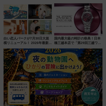
垣島から船で向かう究極のご褒
州「ビール新幹線」7月31日・8
美旅「何もしない贅沢」を体験
月7日限定 ソフトバンクホーク
してみない？
スとコラボ
白い恋人パークが7月30日大規
国内最大級の時計の祭典！日本
模リニューアル！ 2026年最新の
橋三越本店で「第29回三越ワー
新エリア・工場見学の見どころ
ルドウォッチフェア」開幕
と料金・アクセスを徹底解説
【2026年8月5日～25日】
（札幌市）