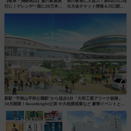
【岐阜・飛騨高山】夏の家族旅
秋の夜長に大迫力！第6回川口花
行に！ゲレンデ一面に20万本の
火大会チケット情報＆川口駅か
ひまわりが咲き誇る「アルコピ
らのアクセスガイド
アひまわり園」開園
新駅 “手柄山平和公園駅”から徒歩3分「大和工業アリーナ姫路」
10月開業！Novelbright公演 や大相撲巡業など 豪華イベントとア
クセス