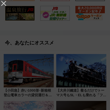
今、あなたにオススメ
【小田急】赤い1000形･新箱根
【大井川鐵道】着るだけでトー
登山電車カラーの貸切運行＆撮
マス号もSL・ELも乗れる「フリ
影会ツアー、海老名基地で90分
ーきっぷTシャツ」8月6日より
撮り放題！選べる2コースで発売
受注販売