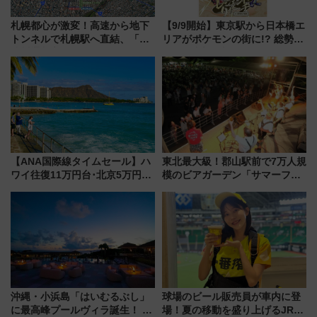
札幌都心が激変！高速から地下
【9/9開始】東京駅から日本橋エ
トンネルで札幌駅へ直結、「創
リアがポケモンの街に!? 総勢
成川通都心アクセス道路」が7月
100匹以上が出現「レジェンド
から本格着工、延長4.8km整備
リサーチ」本格謎解き・グッズ
事業の全貌
情報まとめ
【ANA国際線タイムセール】ハ
東北最大級！郡山駅前で7万人規
ワイ往復11万円台･北京5万円台
模のビアガーデン「サマーフェ
～、憧れのビジネスクラスも！
スタ IN KORIYAMA 2026」
来春のGW旅行まで狙える激ア
7/24-26開催！ 有料席はJRE
ツ路線まとめ（8/10まで）
MALLで予約可能
沖縄・小浜島「はいむるぶし」
球場のビール販売員が車内に登
に最高峰プールヴィラ誕生！ 石
場！夏の移動を盛り上げるJR九