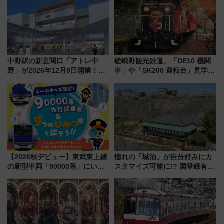
中野駅の新玄関口「アトレ中
嵯峨野観光鉄道、「DE10 機関
野」が2026年12月9日開業！新
車」や「SK200 運転台」見学ツ
改札直結で屋上BBQも楽しめる
アーを開催！ ラストランイベン
注目スポット
トの一環で激レア体験できちゃ
うかも 参加方法やスケジュール
をご紹介
【2026秋デビュー】東武東上線
憧れの「城泊」が自分好みにカ
の新型車両「90000系」にいち
スタマイズ可能に!? 国登録有形
早く乗れる！ 8/11開催の小学生
文化財・丸亀城「延寿閣別館」
向け先行試乗会でキッズアンバ
にオーダーメイド型の宿泊プラ
サダーになろう
ンが誕生！