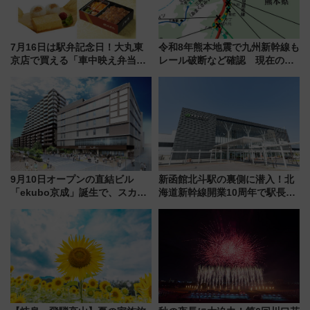
7月16日は駅弁記念日！大丸東
令和8年熊本地震で九州新幹線も
京店で買える「車中映え弁当」
レール破断など確認 現在の運
フェア【2026年夏】
転見合わせ状況と交通網への影
響
9月10日オープンの直結ビル
新函館北斗駅の裏側に潜入！北
「ekubo京成」誕生で、スカイ
海道新幹線開業10周年で駅長
ライナーも停まる巨大ハブ駅・
室・地下通路など公開イベン
新鎌ヶ谷はどう変わる？ 全テナ
ト 参加方法や体験内容を紹介
ント情報も公開！