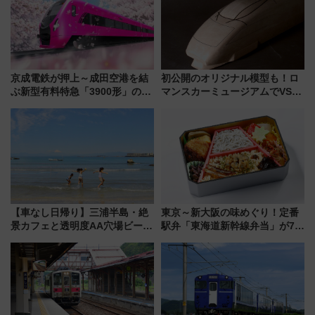
京成電鉄が押上～成田空港を結
初公開のオリジナル模型も！ロ
ぶ新型有料特急「3900形」のコ
マンスカーミュージアムでVSE
ンセプト・デザイン公開 愛称
の設計秘話に迫る企画展が7月
募集も実施
15日スタート
【車なし日帰り】三浦半島・絶
東京～新大阪の味めぐり！定番
景カフェと透明度AA穴場ビーチ
駅弁「東海道新幹線弁当」が7月
を巡る！ おトクな電車きっぷ活
21日にリニューアル発売
用してストレスフリー旅へ行こ
う！