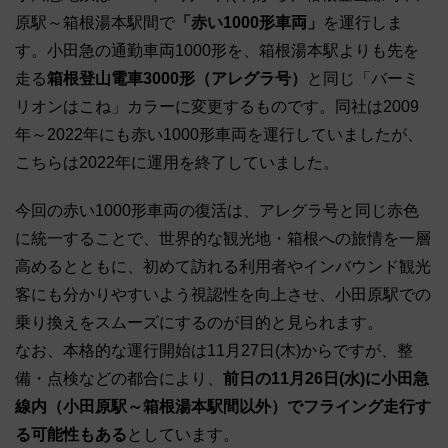
原駅～箱根湯本駅間で
「赤い1000形車両」
を運行しま
す。小田急の通勤車両1000形を、箱根湯本駅よりも先を
走る
箱根登山電車3000形（アレグラ号）
と同じ「バーミ
リオンはこね」カラーに変更するものです。同社は2009
年～2022年にも赤い1000形車両を運行していましたが、
こちらは2022年に運用を終了していました。
今回の赤い1000形車両の復活は、アレグラ号と同じ赤色
に統一することで、世界的な観光地・箱根への旅情を一層
高めるとともに、初めて訪れる利用者やインバウンド観光
客にも分かりやすいよう視認性を向上させ、小田原駅での
乗り換えをスムーズにするのが目的と見られます。
なお、本格的な運行開始は11月27日(木)からですが、整
備・点検などの都合により、
前日の11月26日(水)に小田急
線内（小田原駅～箱根湯本駅間以外）でフライング走行す
る可能性もある
としています。