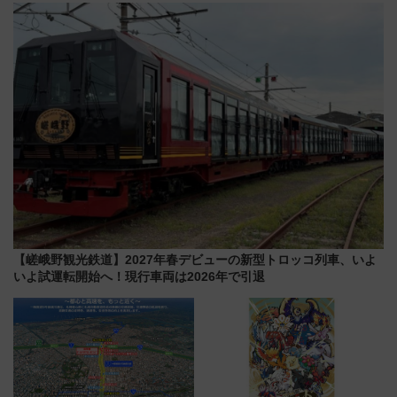
ディング＆カジュアルパーティ
放的な車内空間に注目、デビュ
ープラン
ーは9月
【嵯峨野観光鉄道】2027年春デビューの新型トロッコ列車、いよ
いよ試運転開始へ！現行車両は2026年で引退