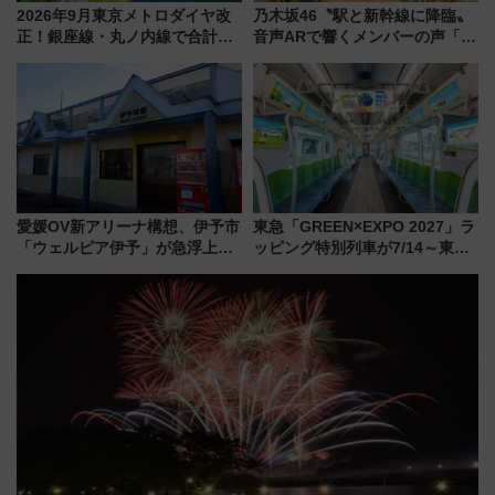
2026年9月東京メトロダイヤ改
乃木坂46〝駅と新幹線に降臨〟
正！銀座線・丸ノ内線で合計
音声ARで響くメンバーの声「真
212本の大増発、混雑緩和に期
夏の全国ツアー2026」
待
愛媛OV新アリーナ構想、伊予市
東急「GREEN×EXPO 2027」ラ
「ウェルピア伊予」が急浮上！
ッピング特別列車が7/14～東
サイボウズ青野社長の参加表明
横・田園都市・目黒線でデビュ
で探る鉄道アクセスの未来
ー！ 注目の編成やデザインまと
め