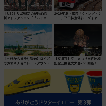
【USJ】R-15指定の極限恐怖！
2026年夏・京急「ウィング・シ
新アトラクション「『バイオハ
ート」平日特別運行 ダイヤ・
ザード レクイエム』 ザ・ダイ
乗車方法を解説！2階建てバスや
ブ」今秋登場 ―予測不能の恐
三浦海岸を堪能できるお出かけ
怖に泣き叫べ―
プランもご紹介
【札幌から日帰り観光】ロイズ
【立川市】立川まつり国営昭和
カカオ＆チョコレートタウン3周
記念公園花火大会7/25開催！
年！ 9月は入場料半額やチョコ
5000発の花火が夜を彩る 今年は
詰め放題を開催、ロイズタウン
混雑に要注意、その理由は
駅からのアクセスも