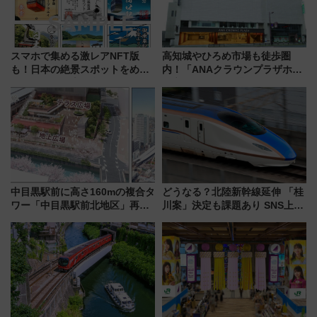
スマホで集める激レアNFT版
高知城やひろめ市場も徒歩圏
も！日本の絶景スポットをめぐ
内！「ANAクラウンプラザホテ
って集める「索道印(さくどうい
ル高知」が8月開業
ん)」企画がスタート
中目黒駅前に高さ160mの複合タ
どうなる？北陸新幹線延伸 「桂
ワー「中目黒駅前北地区」再開
川案」決定も課題あり SNS上の
発の全貌
声は