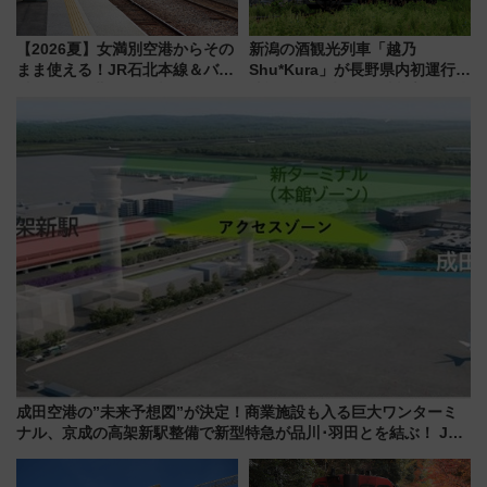
【2026夏】女満別空港からその
新潟の酒観光列車「越乃
まま使える！JR石北本線＆バス
Shu*Kura」が長野県内初運行！
乗り放題「北見・網走周遊フリ
地酒と食を味わう信州プレDC特
ーパス」でおトクに道東観光
別企画
（8/3発売）
成田空港の”未来予想図”が決定！商業施設も入る巨大ワンターミ
ナル、京成の高架新駅整備で新型特急が品川･羽田とを結ぶ！ JR
空港駅は2面3線化！