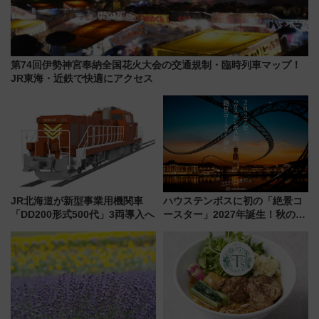
第74回伊勢神宮奉納全国花火大会の交通規制・臨時列車マップ！
JR東海・近鉄で快適にアクセス
JR北海道が新型事業用機関車
ハウステンボスに初の「絶景コ
「DD200形式500代」3両導入へ
ースター」2027年誕生！秋の
「すんごいハロウィン」見どこ
ろも一挙紹介