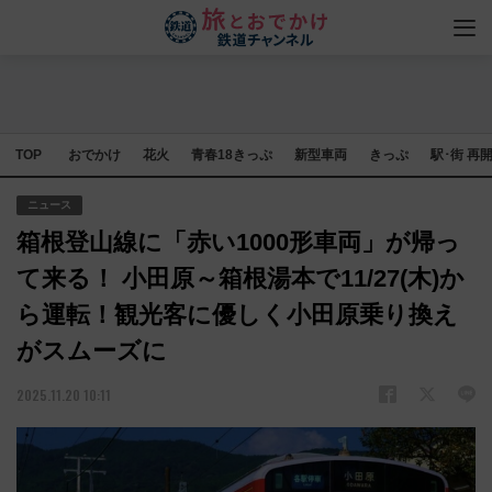
TOP
おでかけ
花火
青春18きっぷ
新型車両
きっぷ
駅･街 再
ニュース
箱根登山線に「赤い1000形車両」が帰っ
て来る！ 小田原～箱根湯本で11/27(木)か
ら運転！観光客に優しく小田原乗り換え
がスムーズに
2025.11.20 10:11