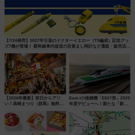
【7/24発売】2027年引退のドクターイエロー（T5編成）記念グッ
ズ7種が登場！ 新幹線車内放送の目覚まし時計など通販・販売店舗
まとめ
【2026年最新】前日からアツ
East-iの後継機「E927形」2029
い！高崎まつり（群馬）無料観
年度デビューへ！新たな「新幹
覧エリアから初開催100人みこ
線専用検測車」の性能を徹底解
しまで
説【JR東日本】