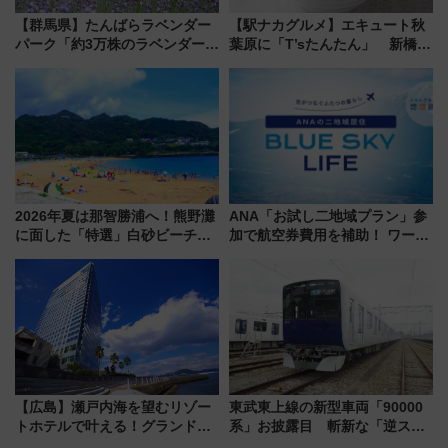
【群馬県】たんばらラベンダー
【駅ナカグルメ】エキュート秋
パーク「約3万株のラベンダー」
葉原に「T’sたんたん」 新橋に
が見頃！新幹線＆無料送迎バス
551蓬莱のDNAを継ぐ「東京豚
で都心から約1時間半で夏の絶景
饅」、オムライス専門店「肉と
を！
たまご」新グルメ続々登場！
【2026年8月】
2026年夏は那智勝浦へ！熊野灘
ANA「お試し二地域プラン」参
に面した「特選」白砂ビーチは
加で航空券費用を補助！ ワーケ
必見 「第17回那智勝浦町花火大
ーションや週末移住に最適な自
会」は8月11日開催！
治体は？ 2026年は対象のエリア
が拡大！
【広島】瀬戸内海を望むリゾー
東武東上線の新型車両「90000
トホテルで叶える！グランドプ
系」お披露目 斬新な「逆スラ
リンスホテル広島のフォトウエ
ント式」の先頭形状と明るく開