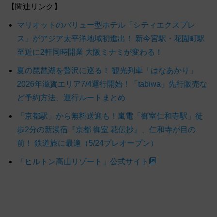
【関連リンク】
マリオットのバリュー型ホテル「シティエクスプレ
ス」がアジア太平洋地域初進出！ 新今宮駅・花園町駅
至近に2軒同時開業 大阪ミナミが変わる！
夏の琵琶湖を贅沢に巡る！ 観光列車「はなあかり」
2026年滋賀エリア7/4運行開始！「tabiwa」先行販売な
ど予約方法、運行ルートまとめ
「京都駅」から無料送迎も！嵐電「御室仁和寺駅」徒
歩2分の新湯宿『京都 御室 花伝抄』、仁和寺が目の
前！ 鉄道旅に最適（5/24プレオープン）
「ヒルトン高山リゾート」公式サイト