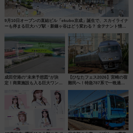
9月10日オープンの直結ビル「ekubo京成」誕生で、スカイライナ
ーも停まる巨大ハブ駅・新鎌ヶ谷はどう変わる？ 全テナント情報
も公開！
成田空港の”未来予想図”が決
【ひなたフェス2026】宮崎の宿
定！商業施設も入る巨大ワンタ
難民へ！特急787系で一晩過ご
ーミナル、京成の高架新駅整備
せる夜間滞在型イベント「スワ
で新型特急が品川･羽田とを結
ローおひさま」が救世主に？
ぶ！ JR空港駅は2面3線化！