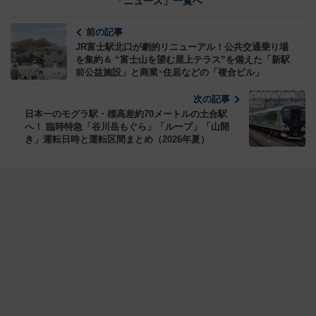
「ニュース」一覧へ
前の記事
JR富士駅北口が劇的リニューアル！公共交通乗り場
を集約＆ “富士山を望む屋上テラス”を備えた「新駅
前公益施設」と商業･住居などの「複合ビル」
次の記事
日本一のモグラ駅・標高差約70メートルの土合駅
へ！ 臨時特急「谷川岳もぐら」「ループ」「山開
き」運転日時と運転区間まとめ（2026年夏）