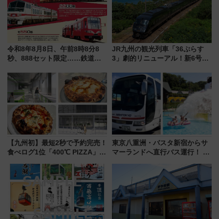
令和8年8月8日、午前8時8分8
JR九州の観光列車「36ぷらす
秒、888セット限定……鉄道各
3」劇的リニューアル！新6号車
社の「8・8・8」な記念きっぷ
“1〜2名用グリーン個室”と曜日
たち
別 “プレミアムランチ”導入･ル
ートや価格など解説
【九州初】最短2秒で予約完売！
東京八重洲・バスタ新宿からサ
食べログ1位「400℃ PIZZA」が
マーランドへ直行バス運行！ お
博多駅すぐの明治公園に8/7オー
トクな1Dayパスで夏のプールと
プン。もつ鍋風など限定メニュ
推し活を楽しもう！（2026年
ーも
8/1～31）