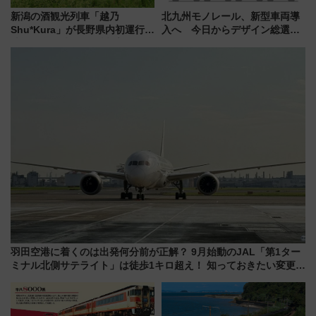
新潟の酒観光列車「越乃
北九州モノレール、新型車両導
Shu*Kura」が長野県内初運行！
入へ 今日からデザイン総選挙
地酒と食を味わう信州プレDC特
始まる
別企画
羽田空港に着くのは出発何分前が正解？ 9月始動のJAL「第1ター
ミナル北側サテライト」は徒歩1キロ超え！ 知っておきたい変更点
まとめ