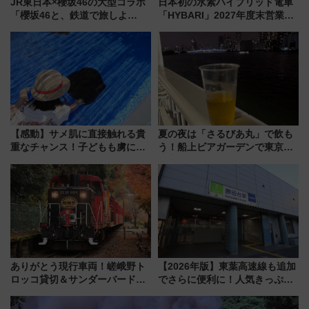
JR東日本×櫻坂46の大型コラボ
日本初の水素ハイブリッド電車
「櫻坂46と、鉄道で旅しよ
「HYBARI」2027年度末営業運
う。」が7月20日より始動！新
転へ 鉄道・発電・まちづくり
潟・長野・庄内へ
で水素利活用が加速
【感動】サメ肌に直接触れる貴
夏の夜は「さるびあ丸」で飲も
重なチャンス！子どもも虜にな
う！船上ビアガーデンで東京湾
る鴨川シーワールド「エイとサ
の夜景を眺めながら軽く一
メのタッチングプール」【夏休
杯……工場直送生ビールや島グ
み限定企画】
ルメが美味い
ありがとう現行車両！嵯峨野ト
【2026年版】東葉高速線も追加
ロッコ貸切＆サンダーバードレ
でさらに便利に！人気きっぷ
ストランで語り合う秋の京都
「サンキューちばフリーパス」
斉藤雪乃＆福原トシヒロと行
今年も発売 秋・早春に千葉県を