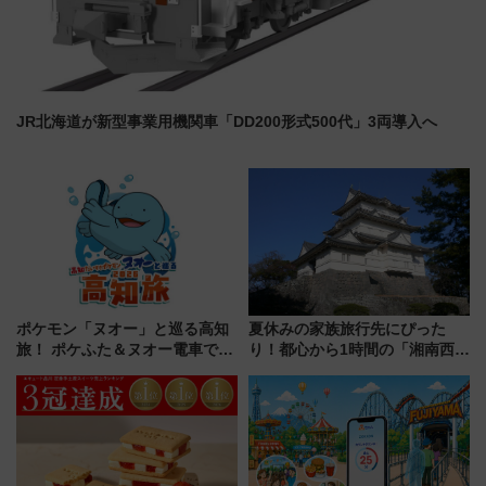
JR北海道が新型事業用機関車「DD200形式500代」3両導入へ
ポケモン「ヌオー」と巡る高知
夏休みの家族旅行先にぴった
旅！ ポケふた＆ヌオー電車で楽
り！都心から1時間の「湘南西エ
しむ鉄道スタンプラリーで土佐
リア」満喫ガイド 鎌倉・江の
路の絶景と絶品グルメを満喫！
島とは異なる魅力を持つ今夏の
（7月18日スタート）
注目スポット