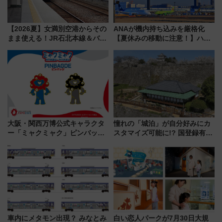
【2026夏】女満別空港からその
ANAが機内持ち込みを厳格化
まま使える！JR石北本線＆バス
【夏休みの移動に注意！】ハン
乗り放題「北見・網走周遊フリ
ドバッグやPCケースも対象の
ーパス」でおトクに道東観光
「身の回り品」新サイズ制限
（8/3発売）
(40×30×20cm)おさらい
大阪・関西万博公式キャラクタ
憧れの「城泊」が自分好みにカ
ー「ミャクミャク」ピンバッジ
スタマイズ可能に!? 国登録有形
新登場！関西の駅構内などで7月
文化財・丸亀城「延寿閣別館」
中旬発売
にオーダーメイド型の宿泊プラ
ンが誕生！
車内にメタモン出現？ みなとみ
白い恋人パークが7月30日大規