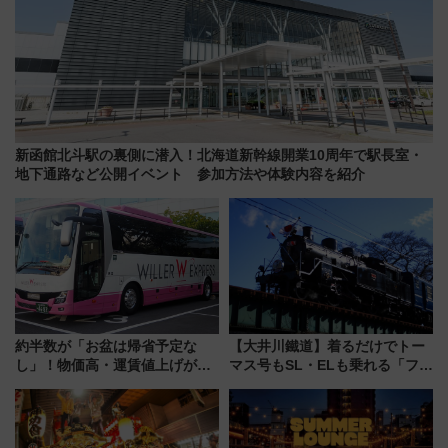
新函館北斗駅の裏側に潜入！北海道新幹線開業10周年で駅長室・
地下通路など公開イベント 参加方法や体験内容を紹介
約半数が「お盆は帰省予定な
【大井川鐵道】着るだけでトー
し」！物価高・運賃値上げが財
マス号もSL・ELも乗れる「フリ
布を直撃、往復1万円以内なら帰
ーきっぷTシャツ」8月6日より
りたいけど……【WILLER お盆
受注販売
帰省動向調査】