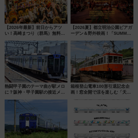
【2026年最新】前日からアツ
【2026夏】都立明治公園ビアガ
い！高崎まつり（群馬）無料観
ーデン＆野外映画！「SUMMER
覧エリアから初開催100人みこ
LOUNGE」のアクセスと上映ス
しまで
ケジュール 夜風とビール、映画
を満喫！
熱闘甲子園のテーマ曲が駅メロ
箱根登山電車100形引退記念企
に？阪神・甲子園駅の接近メロ
画！窓全開で涼を楽しむ「天然
ディがVaundy「かげろう」×向
クーラー体験号」と限定鉄コレ
谷実アレンジの特別仕様へ、8月
発売
5日始発から