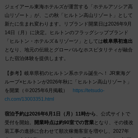
ジェイアール東海ホテルズが運営する「ホテルアソシア高
山リゾート」が、この秋「ヒルトン高山リゾート」として
新たに生まれ変わります。リブランド開業日は2026年9月
14日（月）に決定。ヒルトンのフラッグシップブランド
「ヒルトン・ホテルズ＆リゾーツ」としては
岐阜県初進出
となり、地元の伝統とグローバルなホスピタリティが融合
した宿泊体験を提供します。
【参考】岐阜県初のヒルトン系ホテル誕生へ！ JR東海グ
ループ×ヒルトンが2026年秋に「ヒルトン高山リゾート」
を開業（※2025年6月掲載）
https://tetsudo-
ch.com/13003351.html
宿泊予約は2026年6月1日（月）11時から
、公式サイトで
受付を開始。
開業時点は約90室での営業
となり、その後改
装工事の進捗に合わせて順次稼働客室を増やし、2027年