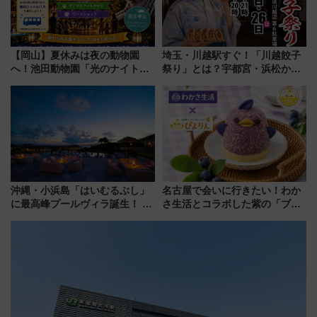
【岡山】夏休みは夜の動物園
埼玉・川越駅すぐ！「川越餃子
へ！池田動物園「光のナイトズ
祭り」とは？宇都宮・浜松から
ー2026」で光と動物が彩る特別
ご当地和牛まで全国の人気餃子
な夜
を食べ比べ【7月25日・26日開
催】
沖縄・小浜島「はいむるぶし」
名古屋で会いに行きたい！わか
に最高峰プールヴィラ誕生！ 石
さ生活とコラボした紫の「ブル
垣島から船で向かう究極のご褒
ーベリーぴよりん」期間限定販
美旅「何もしない贅沢」を体験
売
してみない？