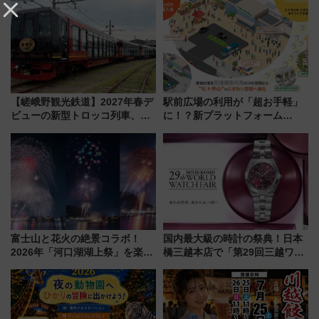
【嵯峨野観光鉄道】2027年春デ
駅前広場の利用が「超お手軽」
ビューの新型トロッコ列車、い
に！？新プラットフォーム
よいよ試運転開始へ！現行車両
「HirakeBA」8月3日始動、ス
は2026年で引退
マホで簡単申請 物販や演奏会な
どに【JR東日本】
富士山と花火の絶景コラボ！
国内最大級の時計の祭典！日本
2026年「河口湖湖上祭」を楽し
橋三越本店で「第29回三越ワー
む完全ガイド＆鉄道アクセスの
ルドウォッチフェア」開幕
ススメ
【2026年8月5日～25日】