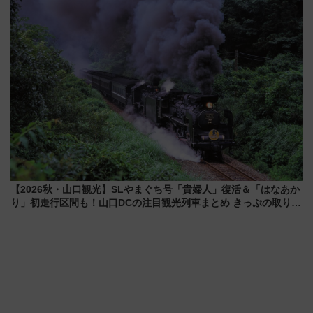
く！9月13日「京都の鉄道満喫
巡るなら使い勝手・コスパ抜群
ツアー」開催
【2026秋・山口観光】SLやまぐち号「貴婦人」復活＆「はなあか
り」初走行区間も！山口DCの注目観光列車まとめ きっぷの取り方
は？