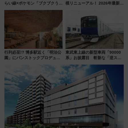
らい線×ポケモン「ブクブクうみ
模リニューアル！ 2026年最新の
ぞこの街」ラッピング電車が運
新エリア・工場見学の見どころ
行開始に！ この夏は直通列車で
と料金・アクセスを徹底解説
横浜へ！
（札幌市）
行列必至!? 博多駅近く「明治公
東武東上線の新型車両「90000
園」にパンストックプロデュー
系」お披露目 斬新な「逆スラ
スの新業態『Land Bageri』8/7
ント式」の先頭形状と明るく開
オープン 秋からはビストロ営業
放的な車内空間に注目、デビュ
も！
ーは9月