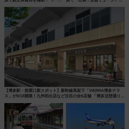
ーションや週末移住に最適な自
ム」開催！入場無料でスタンプ
治体は？ 2026年は対象のエリア
ラリーや子ども制服撮影も
が拡大！
【博多駅・筑紫口新スポット】新幹線高架下「VIERRA博多テラ
ス」が9/18開業！九州初出店など注目の全6店舗 「博多活憩通り」
も一新