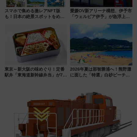
スマホで集める激レアNFT版
愛媛OV新アリーナ構想、伊予市
も！日本の絶景スポットをめぐ
「ウェルピア伊予」が急浮上！
って集める「索道印(さくどうい
サイボウズ青野社長の参加表明
ん)」企画がスタート
で探る鉄道アクセスの未来
東京～新大阪の味めぐり！定番
2026年夏は那智勝浦へ！熊野灘
駅弁「東海道新幹線弁当」が7月
に面した「特選」白砂ビーチは
21日にリニューアル発売
必見 「第17回那智勝浦町花火大
会」は8月11日開催！