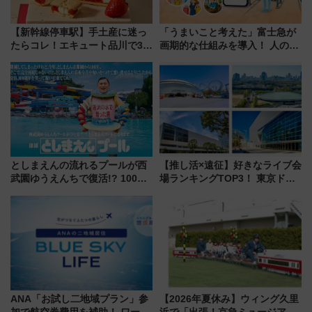
【新幹線停車駅】手土産に迷っ
「うまいこと考えた」富士急が
たらコレ！エキュート品川で3年
画期的な仕組みを導入！ 人のか
連続売上1位を獲得した定番手土
わりにスマホが並ぶ「分身く
産スイーツとは？
ん」始動
としまえんの流れるプールが西
【推し活×遠征】好きなライブ会
武園ゆうえんちで復活!? 100周
場ランキングTOP3！ 東京ドー
年記念企画＆「春日のうん○スラ
ムや大阪城ホールが選ばれる理
イダー」に注目 2026年夏は所
由と交通アクセス術、ライブ会
沢へ遊びに行こう
場に何を求める？
ANA「お試し二地域プラン」参
【2026年夏休み】ウィング久里
加で航空券費用を補助！ ワーケ
浜で「出張！京急ミュージア