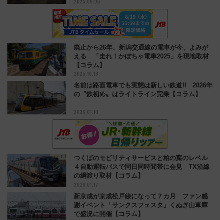
2025.09.06
廃止から26年、新潟交通線の電車が今、よみが
える 「走れ！かぼちゃ電車2025」を現地取材
【コラム】
2025.10.18
名前は路面電車でも実態は新しい鉄道!! 2026年
の〝鉄初め〟はライトライン完乗【コラム】
2026.01.10
つくばのモビリティサービスと柏の葉のレベル
４自動運転バスで同日同時間帯に会見 TX沿線
の綱渡り取材【コラム】
2026.01.17
新京成が京成松戸線になって７カ月 ファン感
謝イベント「サンクスフェスタ」くぬぎ山車庫
で盛況に開催【コラム】