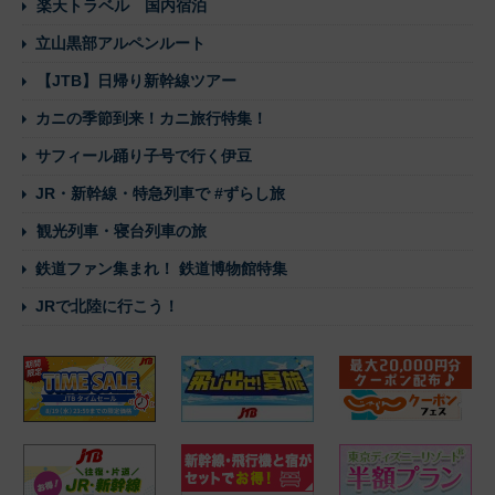
楽天トラベル 国内宿泊
立山黒部アルペンルート
【JTB】日帰り新幹線ツアー
カニの季節到来！カニ旅行特集！
サフィール踊り子号で行く伊豆
JR・新幹線・特急列車で #ずらし旅
観光列車・寝台列車の旅
鉄道ファン集まれ！ 鉄道博物館特集
JRで北陸に行こう！