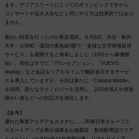
ます。デフアスリートにとってのオリンピックですから、
コンサートや花火大会などと同じやり方は効果的ではあり
ません。
面白い対策を打ったのが東急電鉄。今月6日、渋谷・駒沢
大学・大井町・蒲田の東急線4駅で「多様な文字情報提供
サービス」を展開すると発表しました（10日から稼働開
始）。同社はすでに「YYレセプション」「VUEVO
display」など会話をリアルタイムで翻訳表示するサービ
スを導入していますが、今回は新たに『Cotopat Mobile』
を採用。新たなテクノロジーを活用し、訪日外国人や聴覚
障がい者などへの対応力を強化します。
【参考】
優れた事業アイデアをカタチに……JR東日本グループと
スタートアップ企業が成果をお披露目 新宿駅周辺でリア
ルイベント（※2024年11月掲載記事、リアルタイム字