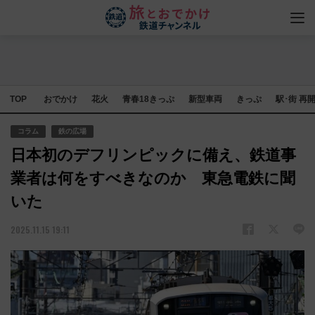
TOP
おでかけ
花火
青春18きっぷ
新型車両
きっぷ
駅･街 再
コラム
鉄の広場
日本初のデフリンピックに備え、鉄道事
業者は何をすべきなのか 東急電鉄に聞
いた
2025.11.15 19:11