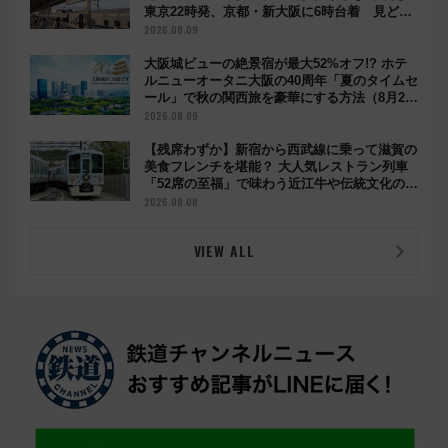
東京22時発、京都・新大阪に6時台着 見どこ
ろは岐阜羽島の素晴らし過ぎる朝
2026.08.09
大阪城ビューの絶景宿が最大52%オフ!? ホテ
ルニューオータニ大阪の40周年「夏のタイムセ
ール」で秋の関西旅を豪華にする方法（8月20
日まで！）
2026.08.09
【残席わずか】新宿から西武線に乗って滋賀の
美食フレンチを堪能？ 大人気レストラン列車
「52席の至福」で味わう近江牛や伝統文化の特
別コラボ
2026.08.08
VIEW ALL