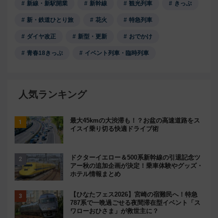
新線・新駅開業
新幹線
観光列車
きっぷ
新・鉄道ひとり旅
花火
特急列車
ダイヤ改正
新型・更新
おでかけ
青春18きっぷ
イベント列車・臨時列車
人気ランキング
最大45kmの大渋滞も！？お盆の高速道路をス
イスイ乗り切る快適ドライブ術
ドクターイエロー＆500系新幹線の引退記念ツ
アー秋の追加企画が決定！乗車体験やグッズ・
ホテル情報まとめ
【ひなたフェス2026】宮崎の宿難民へ！特急
787系で一晩過ごせる夜間滞在型イベント「ス
ワローおひさま」が救世主に？