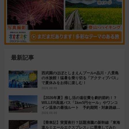
最新記事
西武園のほぼとしまえんプール×品川・八景島
の水族館！猛暑を乗り切る「アクティブパス」
で夏休みをお得に楽しむ！
2026.08.09
【2026年夏】推し活の遠征費を劇的節約！？
WILLER高速バス「1km5円セール」やワンコ
イン温泉の最強ルート 予約期間・対象路線ま
とめ
2026.08.09
【乗車記】実質夜行？話題沸騰の新幹線「東海
道ルミエールエクスプレス」に乗車してみた