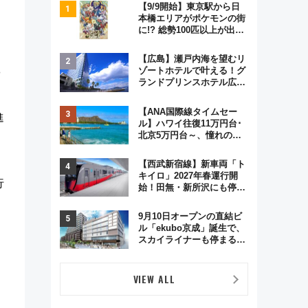
【9/9開始】東京駅から日
本橋エリアがポケモンの街
に!? 総勢100匹以上が出現
「レジェンドリサーチ」本
格謎解き・グッズ情報まと
【広島】瀬戸内海を望むリ
め
ゾートホテルで叶える！グ
や
ランドプリンスホテル広島
のフォトウエディング＆カ
ジュアルパーティープラン
【ANA国際線タイムセー
進
ル】ハワイ往復11万円台･
北京5万円台～、憧れのビ
ジネスクラスも！来春の
GW旅行まで狙える激アツ
【西武新宿線】新車両「ト
路線まとめ（8/10まで）
キイロ」2027年春運行開
行
始！田無・新所沢にも停
車 2028年春には「第2
弾」も
9月10日オープンの直結ビ
ル「ekubo京成」誕生で、
スカイライナーも停まる巨
大ハブ駅・新鎌ヶ谷はどう
変わる？ 全テナント情報も
公開！
VIEW ALL