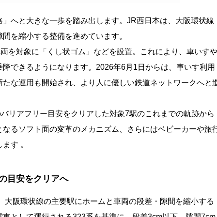
路」へと大きな一歩を踏み出します。JR西日本は、大阪環状線
隙間を縮小する整備を進めています。
車両を対象に「くし状ゴム」などを設置。これにより、車いす
降できるようになります。2026年6月1日からは、車いす利用
新たな運用も開始され、より人に優しい鉄道ネットワークへと
国のバリアフリー目安をクリアした対象7駅のこれまでの軌跡から
となるソフト面の変革のメカニズム
、さらにはベビーカーや旅
します
。
mの目安をクリアへ
て、大阪環状線の主要駅にホームと車両の段差・隙間を縮小する
として運行される323系を基準に、段差3cm以下、隙間7cm