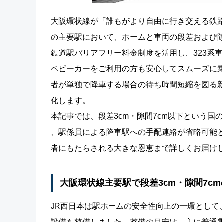
大阪環状線が「誰もがより自由に行き交える鉄
の主要駅において、ホームと車両の段差および
鉄道駅バリアフリー料金制度を活用し、323系
ベビーカーをご利用の方も安心してスムーズに乗
者が単独で降車する場合の待ち時間短縮を図る
化します。
本記事では、段差3cm・隙間7cm以下という
、駅係員による降車駅への手配連絡が省略可能
者にもたらされる大きな恩恵まで詳しくお届け
大阪環状線主要駅で段差3cm・隙間7c
JR西日本は駅ホームの安全性向上の一環とし
設備を整備しました。整備の目安は、主に普通電車