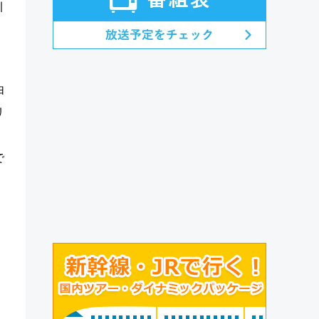
引
由
リ
で