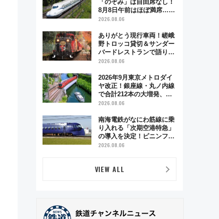
「のぞみ」は自由席なし！
8月8日午前はほぼ満席…で
も数時間ズラせば空きが見
2026.08.06
つかることも 混雑避ける
「空席」探しのコツ
ありがとう現行車両！嵯峨
野トロッコ貸切＆サンダー
バードレストランで語り合
う秋の京都 斉藤雪乃＆福
2026.08.06
原トシヒロと行く！9月13
り
日「京都の鉄道満喫ツア
2026年9月東京メトロダイ
ー」開催
ヤ改正！銀座線・丸ノ内線
で合計212本の大増発、混
雑緩和に期待
2026.08.06
南海電鉄がなにわ筋線に乗
り入れる「次期空港特急」
の導入を決定！ピニンファ
リーナによる日本初の鉄道
2026.08.06
デザイン
VIEW ALL