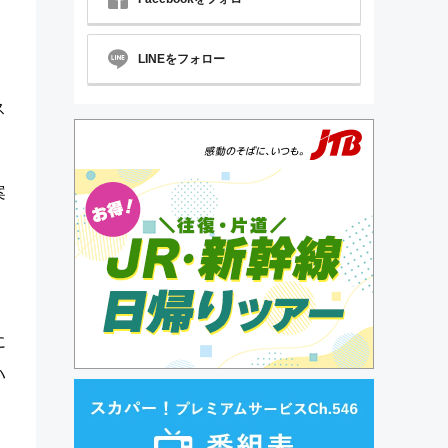
LINEをフォロー
ス
案
に
ハ
。