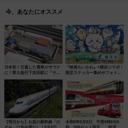
今、あなたにオススメ
日本初！引退した電車がサウナ
『映画ちいかわ』×横浜コラボ！
に！富士急行下吉田駅に「サ電
限定ステッカー集めやフォトス
（SADEN）」2026年12月開
ポット、特別花火でみなとみら
業 行き交う電車の音や振動を
いを満喫しよう（花火鑑賞会応
感じながら「ととのう」新感覚
募は7/12まで！）
【明日から】お盆の新幹線「の
令和8年8月8日、午前8時8分8
ぞみ」は自由席なし！8月8日午
秒、888セット限定……鉄道各