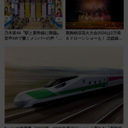
乃木坂46〝駅と新幹線に降臨〟
葛飾納涼花火大会2026は2万発
音声ARで響くメンバーの声「真
＆ドローンショーも！ 北総線を
夏の全国ツアー2026」
使った穴場アクセスや臨時列
車、観覧スポット情報と周辺観
光まとめ（7/28開催）