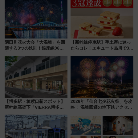
月7日限定 ソフトバンクホーク
スとコラボ
隅田川花火大会「大混雑」を回
【新幹線停車駅】手土産に迷っ
避する3つの鉄則！銀座線96本
たらコレ！エキュート品川で3年
増発･浅草線臨時ダイヤ･スカイ
連続売上1位を獲得した定番手土
ツリー駅の規制まとめ 7/25開催
産スイーツとは？
（2026年）
【博多駅・筑紫口新スポット】
2026年「仙台七夕花火祭」を攻
新幹線高架下「VIERRA博多テ
略！ 混雑回避の地下鉄アクセス
ラス」が9/18開業！九州初出店
からまだ買える有料席情報、花
など注目の全6店舗 「博多活憩
火前に楽しむ仙台観光ルートま
通り」も一新
で解説！