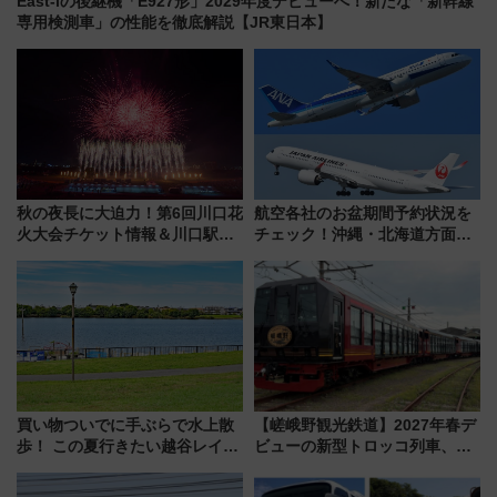
East-iの後継機「E927形」2029年度デビューへ！新たな「新幹線
専用検測車」の性能を徹底解説【JR東日本】
秋の夜長に大迫力！第6回川口花
航空各社のお盆期間予約状況を
火大会チケット情報＆川口駅か
チェック！沖縄・北海道方面は
らのアクセスガイド
予約急増中、いまから狙うべき
日は？
買い物ついでに手ぶらで水上散
【嵯峨野観光鉄道】2027年春デ
歩！ この夏行きたい越谷レイク
ビューの新型トロッコ列車、い
タウンの新たな水辺の憩いエリ
よいよ試運転開始へ！現行車両
ア「LAKESIDE PARK」（埼玉
は2026年で引退