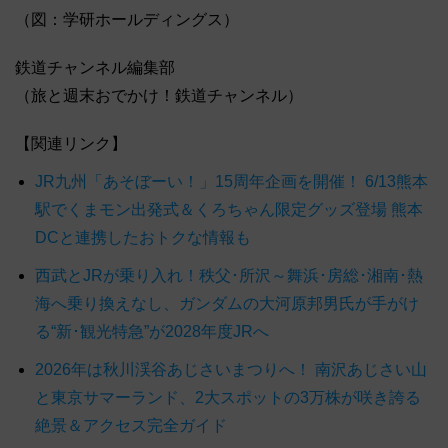
（図：学研ホールディングス）
鉄道チャンネル編集部
（旅と週末おでかけ！鉄道チャンネル）
【関連リンク】
JR九州「あそぼーい！」15周年企画を開催！ 6/13熊本
駅でくまモン出発式＆くろちゃん限定グッズ登場 熊本
DCと連携したおトクな情報も
西武とJRが乗り入れ！秩父･所沢～舞浜･房総･湘南･熱
海へ乗り換えなし、ガンダムの大河原邦男氏が手がけ
る“新･観光特急”が2028年度JRへ
2026年は秋川渓谷あじさいまつりへ！ 南沢あじさい山
と東京サマーランド、2大スポットの3万株が咲き誇る
絶景＆アクセス完全ガイド