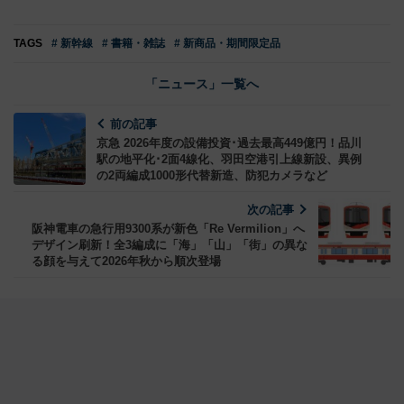
TAGS
# 新幹線
# 書籍・雑誌
# 新商品・期間限定品
「ニュース」一覧へ
前の記事
京急 2026年度の設備投資･過去最高449億円！品川
駅の地平化･2面4線化、羽田空港引上線新設、異例
の2両編成1000形代替新造、防犯カメラなど
次の記事
阪神電車の急行用9300系が新色「Re Vermilion」へ
デザイン刷新！全3編成に「海」「山」「街」の異な
る顔を与えて2026年秋から順次登場