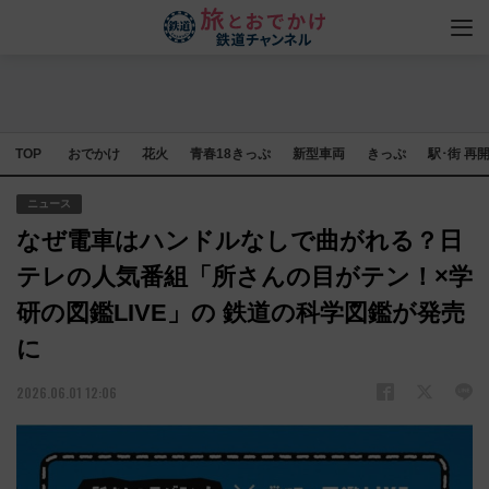
TOP
おでかけ
花火
青春18きっぷ
新型車両
きっぷ
駅･街 再
ニュース
なぜ電車はハンドルなしで曲がれる？日
テレの人気番組「所さんの目がテン！×学
研の図鑑LIVE」の 鉄道の科学図鑑が発売
に
2026.06.01 12:06