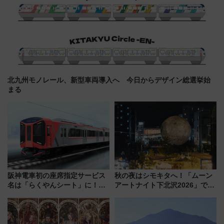
北九州モノレール、新型車両導入へ 今日からデザイン総選挙始
まる
阪神電車初の座席指定サービス
秋の夜はシモキタへ！「ムーン
名は「らくやんシート」に！新
アートナイト下北沢2026」でイ
型3000系で大阪梅田～山陽姫路
マーシブシアターやアート巡り
を快適移動
を満喫しよう