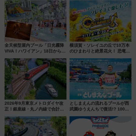
全天候型屋内プール「日光霧降
横須賀・ソレイユの丘で10万本
VIVA！ハワイアン」18日から営
のひまわりと絶景花火！ 恐竜や
業開始 小さなお子様連れのフ
ドッグプールなど三浦半島の日
ァミリーから大人まで幅広い世
帰りお出かけ最新情報（2026年
代が一日中楽しる夏のリゾート
7月17日～開催）
を楽しんで
2026年9月東京メトロダイヤ改
としまえんの流れるプールが西
正！銀座線・丸ノ内線で合計
武園ゆうえんちで復活!? 100周
212本の大増発、混雑緩和に期
年記念企画＆「春日のうん○スラ
待
イダー」に注目 2026年夏は所
沢へ遊びに行こう