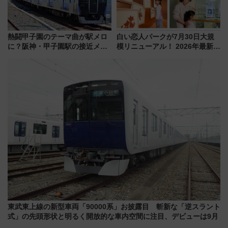
熱闘甲子園のテーマ曲が駅メロ
白い恋人パークが7月30日大規
に？阪神・甲子園駅の接近メロ
模リニューアル！ 2026年最新の
ディがVaundy「かげろう」×向
新エリア・工場見学の見どころ
谷実アレンジの特別仕様へ、8月
と料金・アクセスを徹底解説
5日始発から
（札幌市）
東武東上線の新型車両「90000系」お披露目 斬新な「逆スラント
式」の先頭形状と明るく開放的な車内空間に注目、デビューは9月