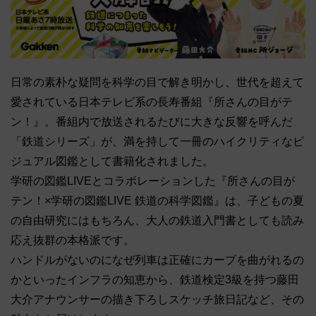
日常の素朴な疑問を科学の目で解き明かし、世代を超えて
愛されている日本テレビ系の長寿番組『所さんの目がテ
ン！』。番組内で放送されるたびに大きな反響を呼んだ
「鉄道シリーズ」が、満を持して一冊のハイクリティなビ
ジュアル図鑑として書籍化されました。
学研の図鑑LIVEとコラボレーションした『所さんの目が
テン！×学研の図鑑LIVE 鉄道の科学図鑑』は、子どもの夏
の自由研究にはもちろん、大人の鉄道入門書としても読み
応え抜群の本格派です。
ハンドルがないのになぜ列車は正確にカーブを曲がれるの
かといったインフラの知恵から、鉄道検定3級を持つ藤田
大介アナウンサーの描き下ろしスケッチ旅日記など、その