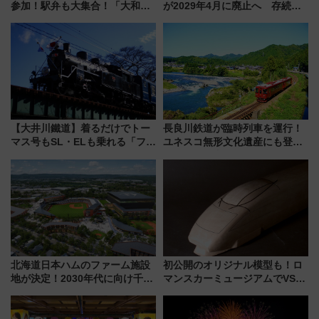
参加！駅弁も大集合！「大和鉄
が2029年4月に廃止へ 存続協
道まつり2026」が8月8日・9日
議終了で100年の歴史に幕
に開催決定
【大井川鐵道】着るだけでトー
長良川鉄道が臨時列車を運行！
マス号もSL・ELも乗れる「フリ
ユネスコ無形文化遺産にも登録
ーきっぷTシャツ」8月6日より
された「郡上おどり」楽しむ人
受注販売
に 乗車には予約が必要
北海道日本ハムのファーム施設
初公開のオリジナル模型も！ロ
地が決定！2030年代に向け千歳
マンスカーミュージアムでVSE
線沿線が一大野球エリア
の設計秘話に迫る企画展が7月
15日スタート