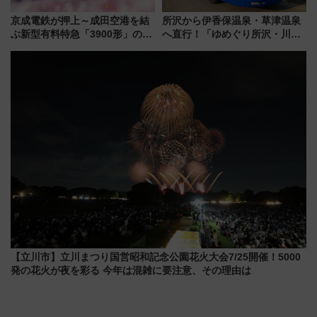
京成電鉄が押上～成田空港を結
所沢から伊香保温泉・草津温泉
ぶ新型有料特急「3900形」のコ
へ直行！「ゆめぐり所沢・川越
ンセプト・デザイン公開 愛称
号」で群馬の温泉旅をもっと気
募集も実施
軽に 運行ダイヤ・運賃を解説
【立川市】立川まつり国営昭和記念公園花火大会7/25開催！5000
発の花火が夜を彩る 今年は混雑に要注意、その理由は