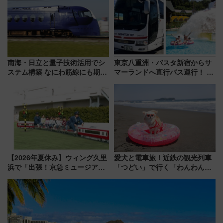
県越谷市）
南海・日立と量子技術活用でシ
東京八重洲・バスタ新宿からサ
ステム構築 なにわ筋線にも期待
マーランドへ直行バス運行！ お
乗務員・車両計画作業を短縮へ
トクな1Dayパスで夏のプールと
推し活を楽しもう！（2026年
8/1～31）
【2026年夏休み】ウィング久里
愛犬と電車旅！近鉄の観光列車
浜で「出張！京急ミュージア
「つどい」で行く「わんわん列
ム」開催！入場無料でスタンプ
車」第5弾！海辺のBBQも楽し
ラリーや子ども制服撮影も
める日帰りツアー