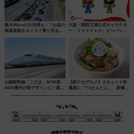
最大45kmの大渋滞も！？お盆の
大阪・関西万博公式キャラクタ
高速道路をスイスイ乗り切る快
ー「ミャクミャク」ピンバッジ
適ドライブ術
新登場！関西の駅構内などで7月
中旬発売
山陽新幹線「こだま」N700系
【駅ナカグルメ】エキュート秋
6000番代が新デザインに！産学
葉原に「T’sたんたん」 新橋に
連携で描く瀬戸内の波模様 運
551蓬莱のDNAを継ぐ「東京豚
用は今冬から
饅」、オムライス専門店「肉と
たまご」新グルメ続々登場！
【2026年8月】