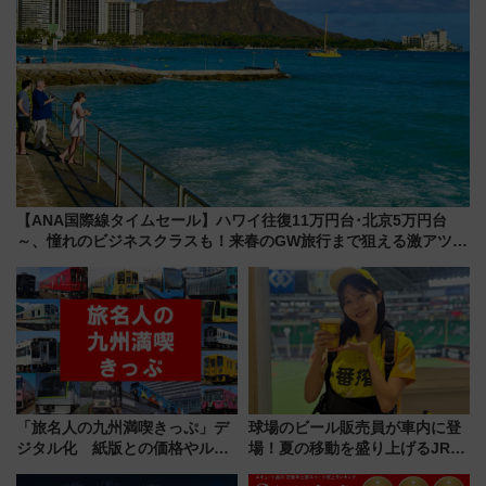
【ANA国際線タイムセール】ハワイ往復11万円台･北京5万円台
～、憧れのビジネスクラスも！来春のGW旅行まで狙える激アツ路
線まとめ（8/10まで）
「旅名人の九州満喫きっぷ」デ
球場のビール販売員が車内に登
ジタル化 紙版との価格やルー
場！夏の移動を盛り上げるJR九
ルの違いを解説
州「ビール新幹線」7月31日・8