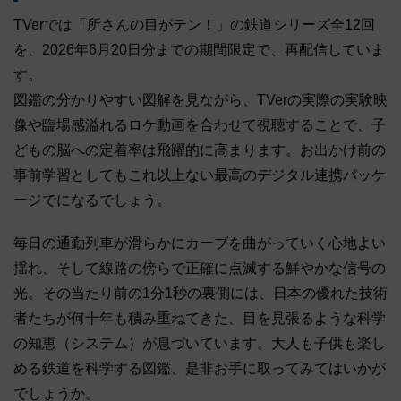
TVerでは「所さんの目がテン！」の鉄道シリーズ全12回
を、2026年6月20日分までの期間限定で、再配信していま
す。
図鑑の分かりやすい図解を見ながら、TVerの実際の実験映
像や臨場感溢れるロケ動画を合わせて視聴することで、子
どもの脳への定着率は飛躍的に高まります。お出かけ前の
事前学習としてもこれ以上ない最高のデジタル連携パッケ
ージでになるでしょう。
毎日の通勤列車が滑らかにカーブを曲がっていく心地よい
揺れ、そして線路の傍らで正確に点滅する鮮やかな信号の
光。その当たり前の1分1秒の裏側には、日本の優れた技術
者たちが何十年も積み重ねてきた、目を見張るような科学
の知恵（システム）が息づいています。大人も子供も楽し
める鉄道を科学する図鑑、是非お手に取ってみてはいかが
でしょうか。