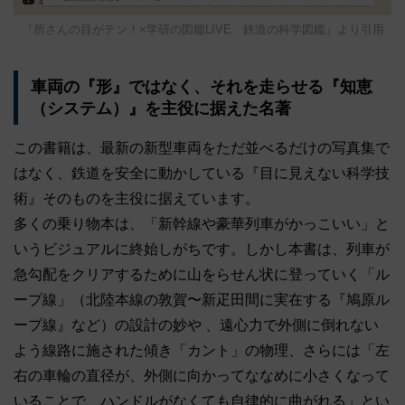
『所さんの目がテン！×学研の図鑑LIVE 鉄道の科学図鑑』より引用
車両の『形』ではなく、それを走らせる『知恵
（システム）』を主役に据えた名著
この書籍は、最新の新型車両をただ並べるだけの写真集で
はなく、鉄道を安全に動かしている『目に見えない科学技
術』そのものを主役に据えています。
多くの乗り物本は、「新幹線や豪華列車がかっこいい」と
いうビジュアルに終始しがちです。しかし本書は、列車が
急勾配をクリアするために山をらせん状に登っていく「ル
ープ線」（北陸本線の敦賀〜新疋田間に実在する『鳩原ル
ープ線』など）の設計の妙や 、遠心力で外側に倒れない
よう線路に施された傾き「カント」の物理、さらには「左
右の車輪の直径が、外側に向かってななめに小さくなって
いることで、ハンドルがなくても自律的に曲がれる」とい