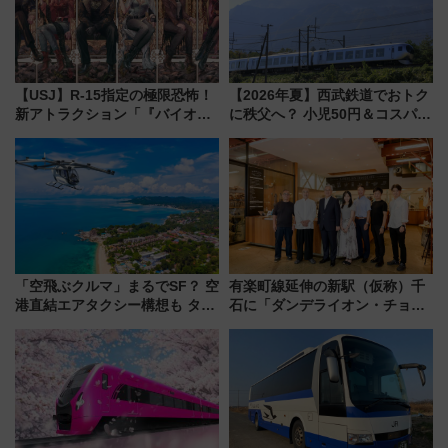
【USJ】R-15指定の極限恐怖！
【2026年夏】西武鉄道でおトク
新アトラクション「『バイオハ
に秩父へ？ 小児50円＆コスパ最
ザード レクイエム』 ザ・ダイ
強きっぷで「安・近・短」な家
ブ」今秋登場 ―予測不能の恐
族旅行！ 深夜の正丸トンネル探
怖に泣き叫べ―
検や特急ラビューも
「空飛ぶクルマ」まるでSF？ 空
有楽町線延伸の新駅（仮称）千
港直結エアタクシー構想も タイ
石に「ダンデライオン・チョコ
で検証
レート」が出店！ 東京メトロが
1億円出資で挑む新時代のまちづ
くりとは？