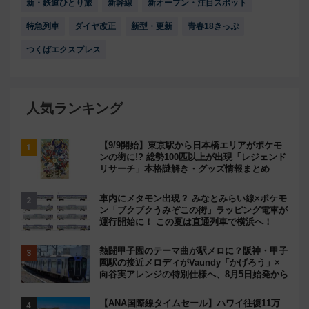
新・鉄道ひとり旅
新幹線
新オープン・注目スポット
特急列車
ダイヤ改正
新型・更新
青春18きっぷ
つくばエクスプレス
人気ランキング
【9/9開始】東京駅から日本橋エリアがポケモ
ンの街に!? 総勢100匹以上が出現「レジェンド
リサーチ」本格謎解き・グッズ情報まとめ
車内にメタモン出現？ みなとみらい線×ポケモ
ン「ブクブクうみぞこの街」ラッピング電車が
運行開始に！ この夏は直通列車で横浜へ！
熱闘甲子園のテーマ曲が駅メロに？阪神・甲子
園駅の接近メロディがVaundy「かげろう」×
向谷実アレンジの特別仕様へ、8月5日始発から
【ANA国際線タイムセール】ハワイ往復11万