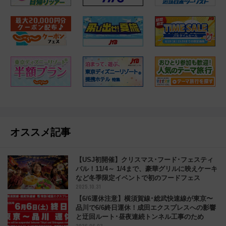
オススメ記事
【USJ初開催】クリスマス･フード･フェスティ
バル！11/4～ 1/4まで、豪華グリルに映えケーキ
など冬季限定イベントで初のフードフェス
2025.10.31
【6/6運休注意】横須賀線･総武快速線が東京〜
品川で6/6終日運休！成田エクスプレスへの影響
と迂回ルート･昼夜連続トンネル工事のため
2026.06.03