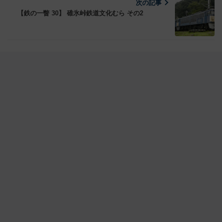
次の記事
【鉄の一瞥 30】 碓氷峠鉄道文化むら その2