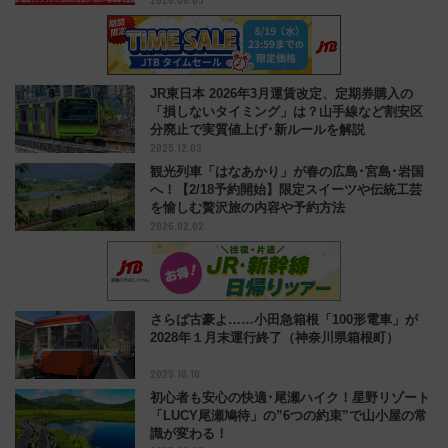
JR東日本 2026年3月運賃改定、定期券購入の
「損しないタイミング」は？山手線など割安区
分廃止で実質値上げ･新ルールを解説
2025.12.03
観光列車「はなあかり」が春の広島･宮島･岩国
へ！【2/18予約開始】限定スイーツや伝統工芸
を愉しむ贅沢旅の内容や予約方法
2026.02.02
さらば古豪よ……小田急箱根「100形電車」が
2028年１月末運行終了（神奈川県箱根町）
2025.10.10
初心者も安心の快適･尾瀬ハイク！星野リゾート
「LUCY尾瀬鳩待」の”6つの約束”で山小屋の常
識が変わる！