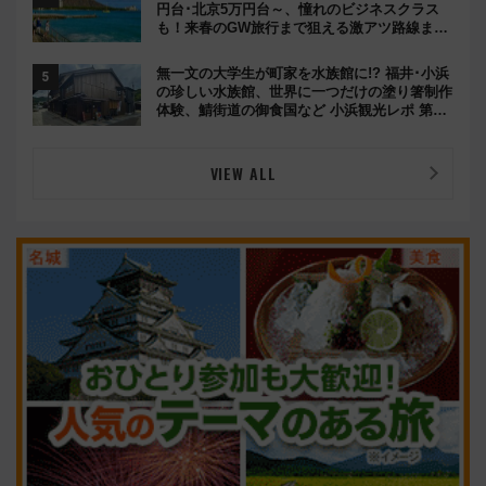
円台･北京5万円台～、憧れのビジネスクラス
も！来春のGW旅行まで狙える激アツ路線まと
め（8/10まで）
無一文の大学生が町家を水族館に!? 福井･小浜
の珍しい水族館、世界に一つだけの塗り箸制作
体験、鯖街道の御食国など 小浜観光レポ 第2
弾
VIEW ALL