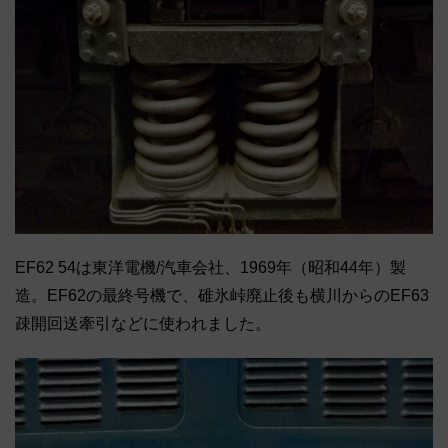
EF62 54は東洋電機/汽車会社、1969年（昭和44年）製
造。EF62の最終号機で、碓氷峠廃止後も横川からのEF63
疎開回送牽引などに使われました。