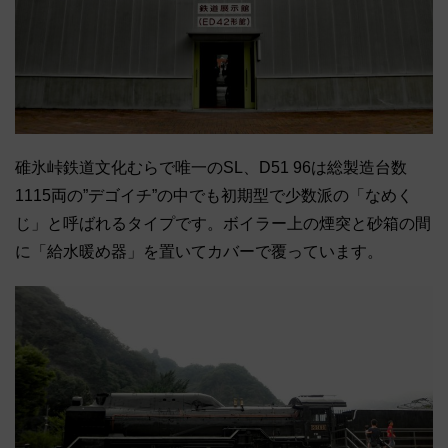
碓氷峠鉄道文化むらで唯一のSL、D51 96は総製造台数
1115両の”デゴイチ”の中でも初期型で少数派の「なめく
じ」と呼ばれるタイプです。ボイラー上の煙突と砂箱の間
に「給水暖め器」を置いてカバーで覆っています。