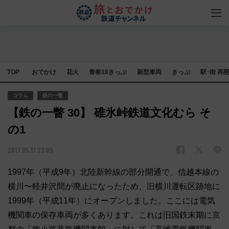
TOP
おでかけ
花火
青春18きっぷ
新型車両
きっぷ
駅･街 再
コラム
鉄の一瞥
【鉄の一瞥 30】 碓氷峠鉄道文化むら そ
の1
2017.05.11 23:05
1997年（平成9年）北陸新幹線の部分開通で、信越本線の
横川〜軽井沢間が廃止になったため、旧横川運転区跡地に
1999年（平成11年）にオープンしました。ここには電気
機関車の保存車両が多くあります。これは旧国鉄末期に京