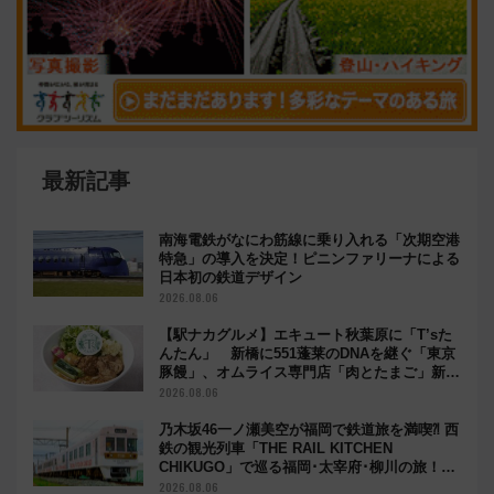
最新記事
南海電鉄がなにわ筋線に乗り入れる「次期空港
特急」の導入を決定！ピニンファリーナによる
日本初の鉄道デザイン
2026.08.06
【駅ナカグルメ】エキュート秋葉原に「T’sた
んたん」 新橋に551蓬莱のDNAを継ぐ「東京
豚饅」、オムライス専門店「肉とたまご」新グ
ルメ続々登場！【2026年8月】
2026.08.06
乃木坂46一ノ瀬美空が福岡で鉄道旅を満喫⁈ 西
鉄の観光列車「THE RAIL KITCHEN
CHIKUGO」で巡る福岡･太宰府･柳川の旅！
YouTubeが公開に
2026.08.06