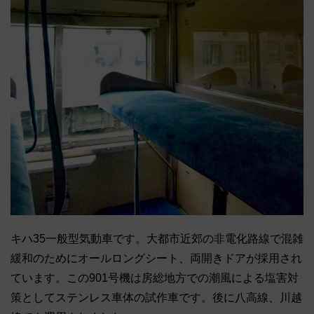
キハ35一般型気動車です。大都市近郊の非電化路線で混雑
緩和のためにオールロングシート、両開きドアが採用され
ています。この901号機は房総地方での潮風による塩害対
策としてステンレス車体の試作車です。後に八高線、川越