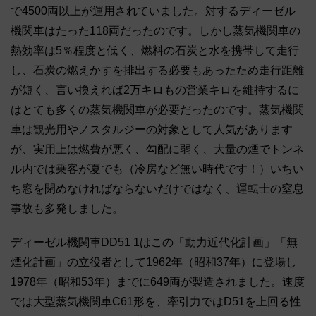
で4500両以上が運用されていました。対するディーゼル
機関車はたった118両だったのです。しかし蒸気機関車の
熱効率は5％程度と低く、燃料の石炭と水を携帯して走行
し、石炭の燃えかすを排出する必要もあったため走行距離
が短く、言い換えれば2万キロもの営業キロを維持するに
はとても多くの蒸気機関車が必要だったのです。蒸気機関
車は観光用やノスタルジーの対象として人気があります
が、実用上は燃費が悪く、勾配に弱く、大量の煙でトンネ
ル内では乗客が夏でも（冷房など無い時代です！）いちい
ち窓を閉めなければならないだけではなく、運転士の窒息
事故も多発しました。
ディーゼル機関車DD51 1はこの「動力近代化計画」「無
煙化計画」の立役者として1962年（昭和37年）に登場し
1978年（昭和53年）までに649両が製造されました。速度
では大型蒸気機関車C61形を、牽引力ではD51を上回る性