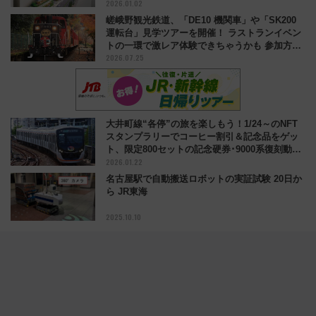
2026.01.02
嵯峨野観光鉄道、「DE10 機関車」や「SK200
運転台」見学ツアーを開催！ ラストランイベン
トの一環で激レア体験できちゃうかも 参加方法
2026.07.25
やスケジュールをご紹介
大井町線“各停”の旅を楽しもう！1/24～のNFT
スタンプラリーでコーヒー割引＆記念品をゲッ
ト、限定800セットの記念硬券･9000系復刻動画
2026.01.22
特典も
名古屋駅で自動搬送ロボットの実証試験 20日か
ら JR東海
2025.10.10