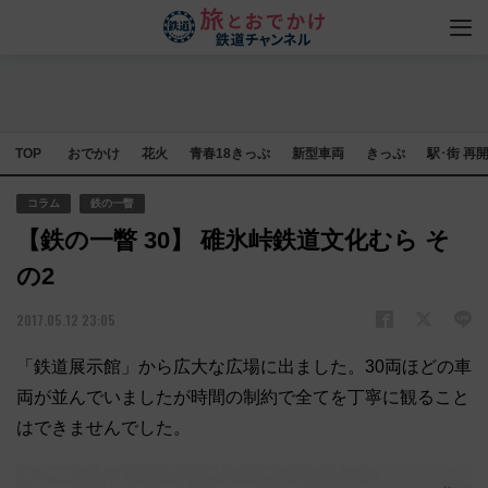
TOP
おでかけ
花火
青春18きっぷ
新型車両
きっぷ
駅･街 再
コラム
鉄の一瞥
【鉄の一瞥 30】 碓氷峠鉄道文化むら そ
の2
2017.05.12 23:05
「鉄道展示館」から広大な広場に出ました。30両ほどの車
両が並んでいましたが時間の制約で全てを丁寧に観ること
はできませんでした。