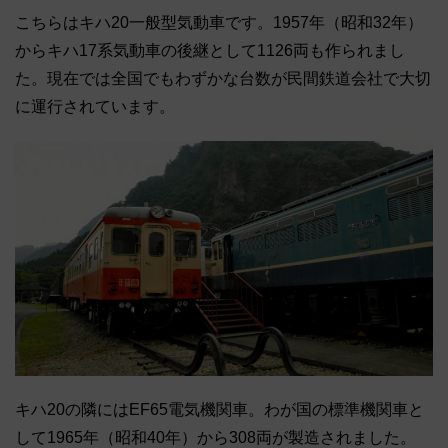
こちらはキハ20一般型気動車です。1957年（昭和32年）
からキハ17系気動車の後継として1126両も作られまし
た。現在では全国でもわずかな台数が民間鉄道会社で大切
に運行されています。
キハ20の隣にはEF65電気機関車。わが国の標準機関車と
して1965年（昭和40年）から308両が製造されました。