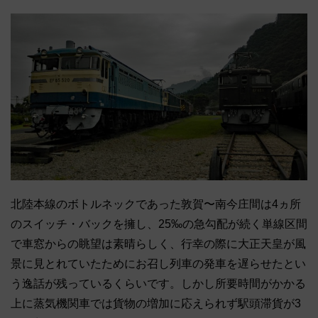
北陸本線のボトルネックであった敦賀〜南今庄間は4ヵ所
のスイッチ・バックを擁し、25‰の急勾配が続く単線区間
で車窓からの眺望は素晴らしく、行幸の際に大正天皇が風
景に見とれていたためにお召し列車の発車を遅らせたとい
う逸話が残っているくらいです。しかし所要時間がかかる
上に蒸気機関車では貨物の増加に応えられず駅頭滞貨が3