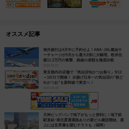
オススメ記事
海外旅行は4月中に予約せよ！ANA･JAL燃油サ
ーチャージが5月から最大2倍に大幅増、欧米往
復11.2万円の衝撃、路線の差額を徹底比較
2026.04.22
東京都内20店舗で「気仙沼旬かつお祭り」9/12
～10/31で開催！ 水揚げ日本一の気仙沼の”朝ど
れかつお”を新幹線で東京へ！
2025.09.05
天神ビッグバンで地下がもっと便利に！地下鉄
駅直結･南北貫通通路ありの新ビル建設開始、屋
上には玄界灘を望むテラスも（福岡）