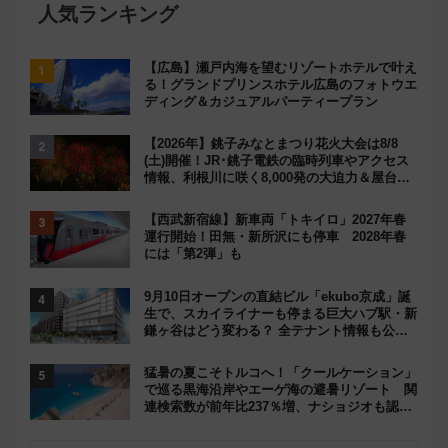
人気ランキング
【広島】瀬戸内海を望むリゾートホテルで叶え
る！グランドプリンスホテル広島のフォトウエ
ディング＆カジュアルパーティープラン
【2026年】銚子みなとまつり花火大会は8/8
(土)開催！JR･銚子電鉄の臨時列車やアクセス
情報、利根川に咲く8,000発の大迫力＆屋台を
満喫
【西武新宿線】新車両「トキイロ」2027年春
運行開始！田無・新所沢にも停車 2028年春
には「第2弾」も
9月10日オープンの直結ビル「ekubo京成」誕
生で、スカイライナーも停まる巨大ハブ駅・新
鎌ヶ谷はどう変わる？ 全テナント情報も公
開！
猛暑の夏こそトルコへ！「クールケーション」
で巡る黒海沿岸やエーゲ海の避暑リゾート 関
連検索数が前年比237％増、ナショジオも認め
る『2026年に訪れるべき世界の旅先』