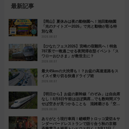
最新記事
【岡山】夏休みは夜の動物園へ！池田動物園
「光のナイトズー2026」で光と動物が彩る特
別な夜
2026.08.07
【ひなたフェス2026】宮崎の宿難民へ！特急
787系で一晩過ごせる夜間滞在型イベント「ス
ワローおひさま」が救世主に？
2026.08.07
最大45kmの大渋滞も！？お盆の高速道路をス
イスイ乗り切る快適ドライブ術
2026.08.07
【明日から】お盆の新幹線「のぞみ」は自由席
なし！8月8日午前はほぼ満席…でも数時間ズラ
せば空きが見つかることも 混雑避ける「空
席」探しのコツ
2026.08.06
ありがとう現行車両！嵯峨野トロッコ貸切＆サ
ンダーバードレストランで語り合う秋の京都
斉藤雪乃＆福原トシヒロと行く！9月13日「京