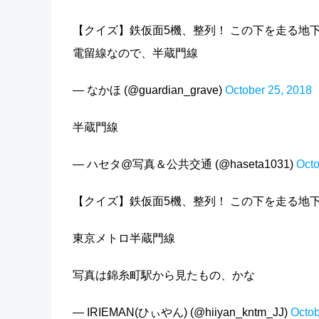
【クイズ】鉄仮面5機、整列！ この下を走る地
電留線なので、半蔵門線
— なかほ (@guardian_grave)
October 25, 2018
半蔵門線
— ハセタ@写真＆公共交通 (@haseta1031)
Octo
【クイズ】鉄仮面5機、整列！ この下を走る地
東京メトロ半蔵門線
写真は錦糸町駅から見たもの、かな
— IRIEMAN(ひぃやん) (@hiiyan_kntm_JJ)
Octob