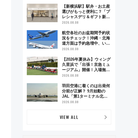
で味わう近江牛や伝統文化
の特別コラボ
【新横浜駅】駅弁・お土産
選びがもっと便利に？「プ
レシャスデリ＆ギフト新横
浜」がオープン 場所や営
2026.08.08
業時間・限定弁当を紹介
航空各社のお盆期間予約状
況をチェック！沖縄・北海
道方面は予約急増中、いま
から狙うべき日は？
2026.08.08
【2026年夏休み】ウィング
久里浜で「出張！京急ミュ
ージアム」開催！入場無料
でスタンプラリーや子ども
2026.08.08
制服撮影も
羽田空港に着くのは出発何
分前が正解？ 9月始動の
JAL「第1ターミナル北側
サテライト」は徒歩1キロ
2026.08.08
超え！ 知っておきたい変更
点まとめ
VIEW ALL