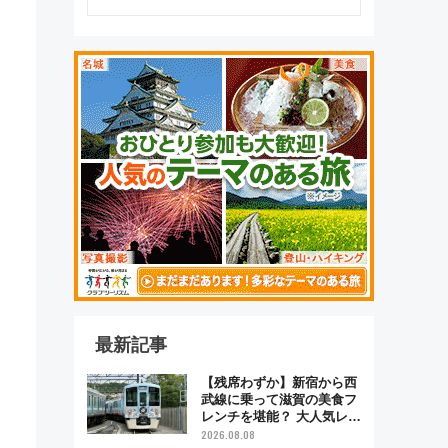
最新記事
【残席わずか】新宿から西
武線に乗って滋賀の美食フ
レンチを堪能？ 大人気レス
トラン列車「52席の至福」
2026.08.08