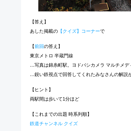
【答え】
あした掲載の
【クイズ】コーナー
で
【
前回
の答え】
東京メトロ 半蔵門線
…写真は錦糸町駅。ヨドバシカメラ マルチメ
…鋭い鉄視点で回答してくれたみなさんの解説が
【ヒント】
両駅間は歩いて1分ほど
【これまでの出題 時系列順】
鉄道チャンネル クイズ