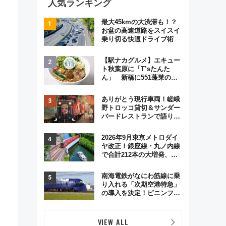
人気ランキング
最大45kmの大渋滞も！？
お盆の高速道路をスイスイ
乗り切る快適ドライブ術
【駅ナカグルメ】エキュー
ト秋葉原に「T’sたんた
ん」 新橋に551蓬莱の
DNAを継ぐ「東京豚饅」、
オムライス専門店「肉とた
ありがとう現行車両！嵯峨
まご」新グルメ続々登場！
野トロッコ貸切＆サンダー
【2026年8月】
バードレストランで語り合
う秋の京都 斉藤雪乃＆福
原トシヒロと行く！9月13
2026年9月東京メトロダイ
日「京都の鉄道満喫ツア
ヤ改正！銀座線・丸ノ内線
ー」開催
で合計212本の大増発、混
雑緩和に期待
南海電鉄がなにわ筋線に乗
り入れる「次期空港特急」
の導入を決定！ピニンファ
リーナによる日本初の鉄道
デザイン
VIEW ALL