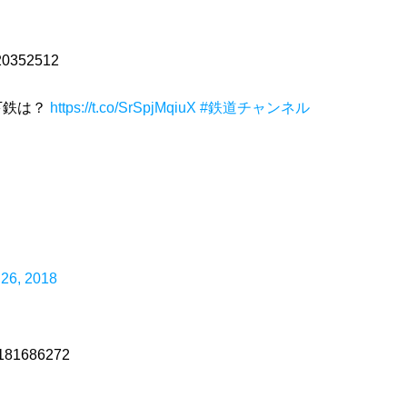
020352512
下鉄は？
https://t.co/SrSpjMqiuX
#鉄道チャンネル
 26, 2018
84181686272