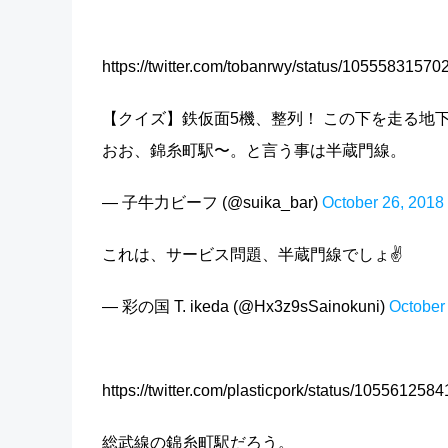
https://twitter.com/tobanrwy/status/1055583157
【クイズ】鉄仮面5機、整列！ この下を走る地
おお、錦糸町駅〜。と言う事は半蔵門線。
— 子牛力ビーフ (@suika_bar)
October 26, 2018
これは、サービス問題、半蔵門線でしょ✌️
— 彩の国 T. ikeda (@Hx3z9sSainokuni)
October
https://twitter.com/plasticpork/status/10556125
総武線の錦糸町駅だろう。