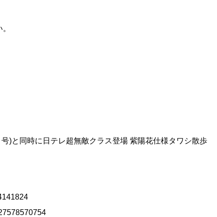
い。
１号)と同時に日テレ超無敵クラス登場 紫陽花仕様タワシ散歩
44141824
9527578570754