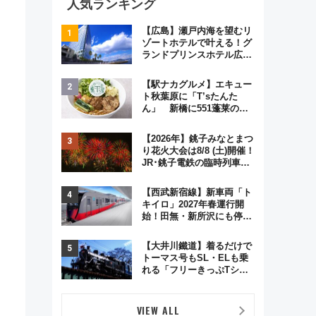
人気ランキング
【広島】瀬戸内海を望むリ
ゾートホテルで叶える！グ
ランドプリンスホテル広島
のフォトウエディング＆カ
ジュアルパーティープラン
【駅ナカグルメ】エキュー
ト秋葉原に「T’sたんた
ん」 新橋に551蓬莱の
DNAを継ぐ「東京豚饅」、
オムライス専門店「肉とた
【2026年】銚子みなとまつ
まご」新グルメ続々登場！
り花火大会は8/8 (土)開催！
【2026年8月】
JR･銚子電鉄の臨時列車や
アクセス情報、利根川に咲
く8,000発の大迫力＆屋台
【西武新宿線】新車両「ト
を満喫
キイロ」2027年春運行開
始！田無・新所沢にも停
車 2028年春には「第2
弾」も
【大井川鐵道】着るだけで
トーマス号もSL・ELも乗
れる「フリーきっぷTシャ
ツ」8月6日より受注販売
VIEW ALL