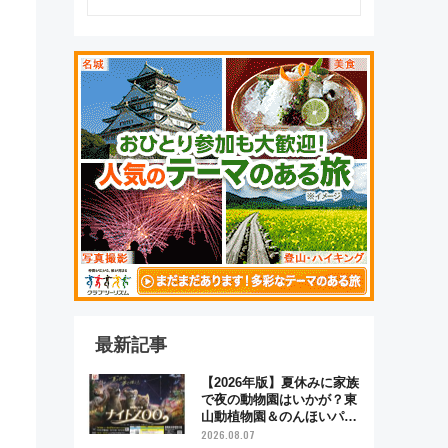
最新記事
【2026年版】夏休みに家族
で夜の動物園はいかが？東
山動植物園＆のんほいパー
ク「ナイトZOO」開催情報
2026.08.07