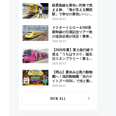
絶景路線を黄色い列車で気
まま旅、「海が見える難読
駅」で幸せの黄色いハンカ
チに願いを 「新・鉄道ひ
2026.08.07
とり旅」279回目の舞台は
「島原鉄道」
ドクターイエロー＆500系
新幹線の引退記念ツアー秋
の追加企画が決定！乗車体
験やグッズ・ホテル情報ま
2026.08.07
とめ
【2026年夏】富士急行線で
巡る「うちはサスケ」誕生
日スタンプラリー！富士急
ハイランド限定グルメ＆グ
2026.08.07
ッズ徹底ガイド
【岡山】夏休みは夜の動物
園へ！池田動物園「光のナ
イトズー2026」で光と動物
が彩る特別な夜
2026.08.07
VIEW ALL