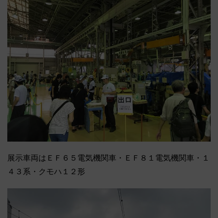
展示車両はＥＦ６５電気機関車・ＥＦ８１電気機関車・１
４３系・クモハ１２形