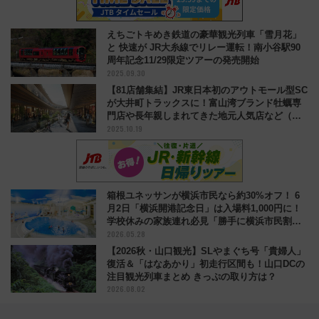
えちごトキめき鉄道の豪華観光列車「雪月花」
と 快速が JR大糸線でリレー運転！南小谷駅90
周年記念11/29限定ツアーの発売開始
2025.09.30
【81店舗集結】JR東日本初のアウトモール型SC
が大井町トラックスに！富山湾ブランド牡蠣専
門店や長年親しまれてきた地元人気店など（東
2025.10.19
京都品川区）
箱根ユネッサンが横浜市民なら約30%オフ！ 6
月2日「横浜開港記念日」は入場料1,000円に！
学校休みの家族連れ必見「勝手に横浜市民割」
2026.05.28
開催
【2026秋・山口観光】SLやまぐち号「貴婦人」
復活＆「はなあかり」初走行区間も！山口DCの
注目観光列車まとめ きっぷの取り方は？
2026.08.02