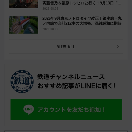
斉藤雪乃＆福原トシヒロと行く！9月13日「京
都の鉄道満喫ツアー」開催
2026.08.06
2026年9月東京メトロダイヤ改正！銀座線・丸
ノ内線で合計212本の大増発、混雑緩和に期待
2026.08.06
VIEW ALL