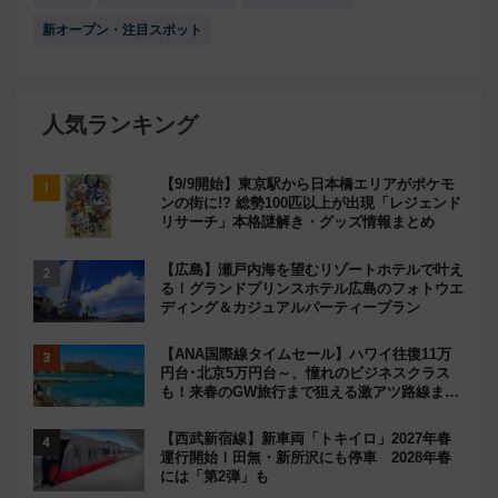
新オープン・注目スポット
人気ランキング
【9/9開始】東京駅から日本橋エリアがポケモ
ンの街に!? 総勢100匹以上が出現「レジェンド
リサーチ」本格謎解き・グッズ情報まとめ
【広島】瀬戸内海を望むリゾートホテルで叶え
る！グランドプリンスホテル広島のフォトウエ
ディング＆カジュアルパーティープラン
【ANA国際線タイムセール】ハワイ往復11万
円台･北京5万円台～、憧れのビジネスクラス
も！来春のGW旅行まで狙える激アツ路線まと
め（8/10まで）
【西武新宿線】新車両「トキイロ」2027年春
運行開始！田無・新所沢にも停車 2028年春
には「第2弾」も