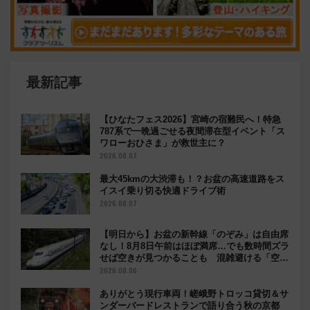
最新記事
【ひなたフェス2026】宮崎の宿難民へ！特急
787系で一晩過ごせる夜間滞在型イベント「ス
ワローおひさま」が救世主に？
2026.08.07
最大45kmの大渋滞も！？お盆の高速道路をス
イスイ乗り切る快適ドライブ術
2026.08.07
【明日から】お盆の新幹線「のぞみ」は自由席
なし！8月8日午前はほぼ満席…でも数時間ズラ
せば空きが見つかることも 混雑避ける「空
席」探しのコツ
2026.08.06
ありがとう現行車両！嵯峨野トロッコ貸切＆サ
ンダーバードレストランで語り合う秋の京都