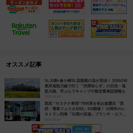
オススメ記事
SL大樹×倉ケ崎SL花畑菜の花が見頃！ 2026GW
東武鬼怒川線で行く「渋滞知らず」の日光・鬼
怒川旅、手ぶらでキャンプや限定乗車証情報も
2026.05.02
西武 “サステナ車両”7000系を初お披露目「西
武・電車フェスタ2026」6/6開催！ 10周年のレ
ストラン列車「52席の至福」ブランチ・カフェ
2026.05.03
も登場