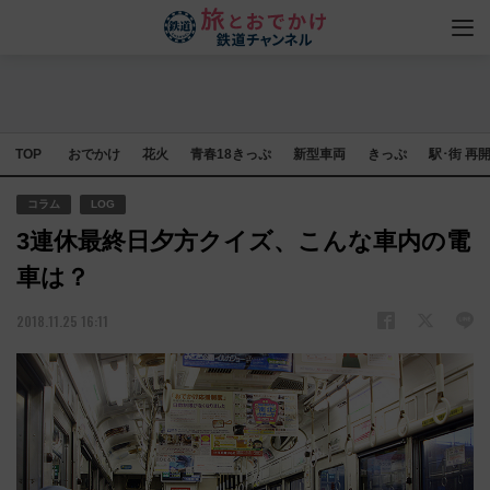
TOP
おでかけ
花火
青春18きっぷ
新型車両
きっぷ
駅･街 再
コラム
LOG
3連休最終日夕方クイズ、こんな車内の電
車は？
2018.11.25 16:11