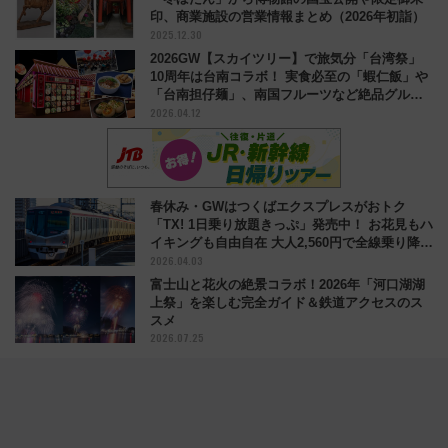
印、商業施設の営業情報まとめ（2026年初詣）
2025.12.30
2026GW【スカイツリー】で旅気分「台湾祭」
10周年は台南コラボ！ 実食必至の「蝦仁飯」や
「台南担仔麺」、南国フルーツなど絶品グルメ
2026.04.12
を満喫
春休み・GWはつくばエクスプレスがおトク
「TX! 1日乗り放題きっぷ」発売中！ お花見もハ
イキングも自由自在 大人2,560円で全線乗り降り
2026.04.03
自由に
富士山と花火の絶景コラボ！2026年「河口湖湖
上祭」を楽しむ完全ガイド＆鉄道アクセスのス
スメ
2026.07.25