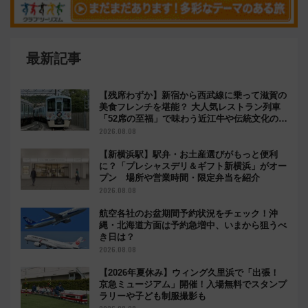
最新記事
【残席わずか】新宿から西武線に乗って滋賀の
美食フレンチを堪能？ 大人気レストラン列車
「52席の至福」で味わう近江牛や伝統文化の特
別コラボ
2026.08.08
【新横浜駅】駅弁・お土産選びがもっと便利
に？「プレシャスデリ＆ギフト新横浜」がオー
プン 場所や営業時間・限定弁当を紹介
2026.08.08
航空各社のお盆期間予約状況をチェック！沖
縄・北海道方面は予約急増中、いまから狙うべ
き日は？
2026.08.08
【2026年夏休み】ウィング久里浜で「出張！
京急ミュージアム」開催！入場無料でスタンプ
ラリーや子ども制服撮影も