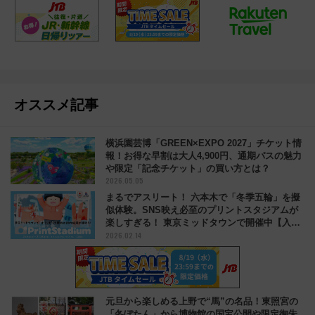
オススメ記事
横浜園芸博「GREEN×EXPO 2027」チケット情
報！お得な早割は大人4,900円、通期パスの魅力
や限定「記念チケット」の買い方とは？
2026.05.05
まるでアスリート！ 六本木で「冬季五輪」を擬
似体験。SNS映え必至のプリントスタジアムが
楽しすぎる！ 東京ミッドタウンで開催中【入場
2026.02.14
無料】
元旦から楽しめる上野で“馬”の名品！東照宮の
「冬ぼたん」から博物館の国宝公開や限定御朱