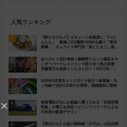
人気ランキング
【駅ナカグルメ】エキュート秋葉原に「T’sた
んたん」 新橋に551蓬莱のDNAを継ぐ「東京
豚饅」、オムライス専門店「肉とたまご」新グ
ルメ続々登場！【2026年8月】
ありがとう現行車両！嵯峨野トロッコ貸切＆サ
ンダーバードレストランで語り合う秋の京都
斉藤雪乃＆福原トシヒロと行く！9月13日「京
都の鉄道満喫ツアー」開催
2026年9月東京メトロダイヤ改正！銀座線・丸
ノ内線で合計212本の大増発、混雑緩和に期待
南海電鉄がなにわ筋線に乗り入れる「次期空港
特急」の導入を決定！ピニンファリーナによる
日本初の鉄道デザイン
【明日から】お盆の新幹線「のぞみ」は自由席