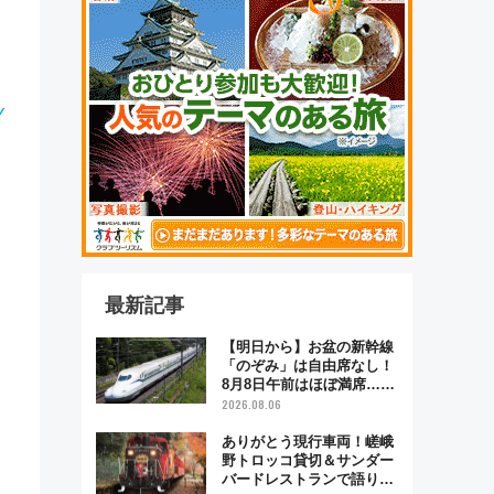
Y
最新記事
【明日から】お盆の新幹線
「のぞみ」は自由席なし！
8月8日午前はほぼ満席…で
も数時間ズラせば空きが見
2026.08.06
つかることも 混雑避ける
「空席」探しのコツ
ありがとう現行車両！嵯峨
野トロッコ貸切＆サンダー
バードレストランで語り合