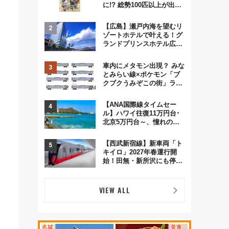
に!? 総勢100匹以上が出現
「レジェンドリサーチ」本
格謎解き・グッズ情報まと
【広島】瀬戸内海を望むリ
め
ゾートホテルで叶える！グ
ランドプリンスホテル広島
のフォトウエディング＆カ
ジュアルパーティープラン
車内にメタモン出現？ みな
とみらい線×ポケモン「ブ
クブクうみぞこの街」ラッ
ピング電車が運行開始に！
この夏は直通列車で横浜
【ANA国際線タイムセー
へ！
ル】ハワイ往復11万円台･
北京5万円台～、憧れのビ
ジネスクラスも！来春の
GW旅行まで狙える激アツ
【西武新宿線】新車両「ト
路線まとめ（8/10まで）
キイロ」2027年春運行開
始！田無・新所沢にも停
車 2028年春には「第2
弾」も
VIEW ALL