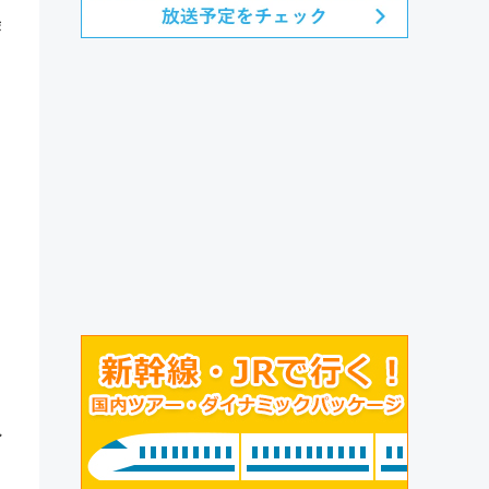
舞
と
ひ