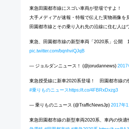
東急田園都市線にスゴい車両が登場ですよ！
大手メディアが速報・特報で伝えた実物画像を
田園都市線とその乗り入れ先の沿線に住む人は
東急、田園都市線の新型車両「2020系」公開 
pic.twitter.com/bqnhviQJqB
— ジョルダンニュース！ (@jorudannews)
201
東急授受線に新車2020系登場！ 田園都市線
#乗りものニュース
https://t.co/4FBRxDxzg3
— 乗りものニュース (@TrafficNewsJp)
2017年
東急田園都市線の新型車両2020系、車内の快