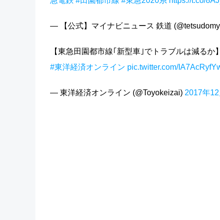
急電鉄
#田園都市線
#東急2020系
https://t.co/
— 【公式】マイナビニュース 鉄道 (@tetsudomyn
【東急田園都市線｢新型車｣でトラブルは減るか】
#東洋経済オンライン
pic.twitter.com/IA7AcRyfY
— 東洋経済オンライン (@Toyokeizai)
2017年1