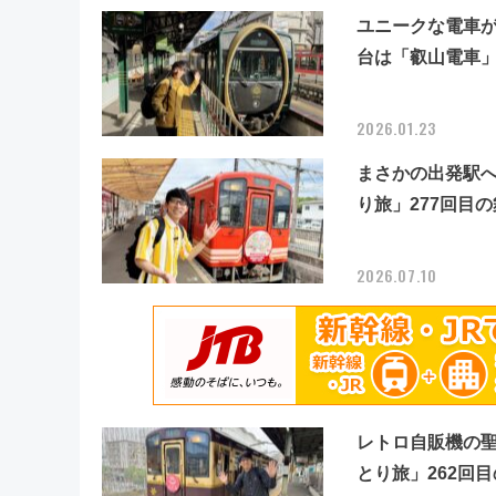
ユニークな電車が
台は「叡山電車
2026.01.23
まさかの出発駅
り旅」277回目
2026.07.10
レトロ自販機の
とり旅」262回