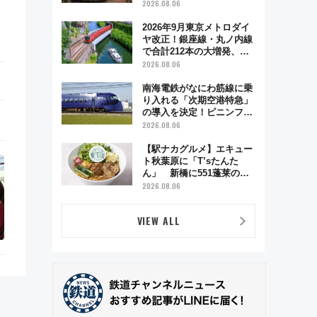
う秋の京都 斉藤雪乃＆福
2026.08.06
原トシヒロと行く！9月13
日「京都の鉄道満喫ツア
2026年9月東京メトロダイ
ー」開催
ヤ改正！銀座線・丸ノ内線
で合計212本の大増発、混
雑緩和に期待
2026.08.06
南海電鉄がなにわ筋線に乗
り入れる「次期空港特急」
の導入を決定！ピニンファ
リーナによる日本初の鉄道
2026.08.06
デザイン
【駅ナカグルメ】エキュー
ト秋葉原に「T’sたんた
ん」 新橋に551蓬莱の
DNAを継ぐ「東京豚饅」、
2026.08.06
オムライス専門店「肉とた
まご」新グルメ続々登場！
VIEW ALL
【2026年8月】