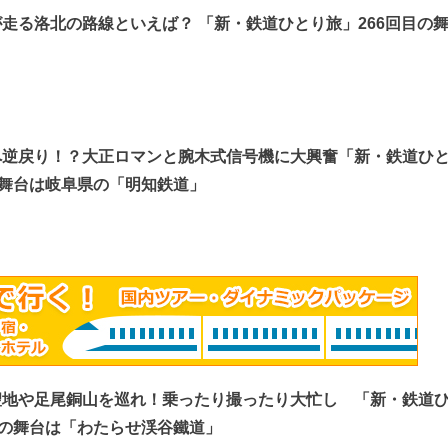
走る洛北の路線といえば？ 「新・鉄道ひとり旅」266回目の
」
へ逆戻り！？大正ロマンと腕木式信号機に大興奮「新・鉄道ひ
の舞台は岐阜県の「明知鉄道」
聖地や足尾銅山を巡れ！乗ったり撮ったり大忙し 「新・鉄道
目の舞台は「わたらせ渓谷鐵道」