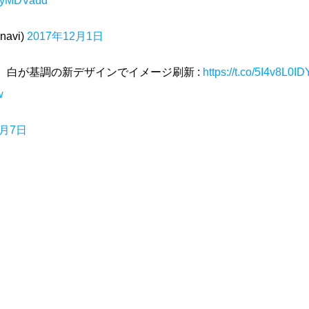
8AJyMDVaud
avi)
2017年12月1日
 白が基調の新デザインでイメージ刷新 :
https://t.co/5I4v8L0ID
w
2月7日