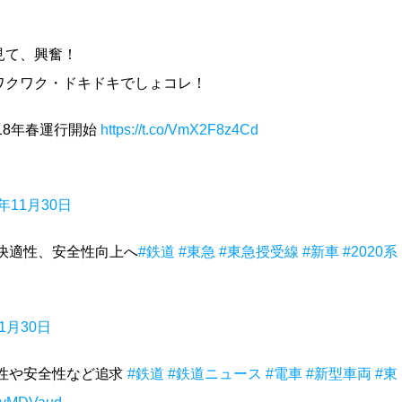
見て、興奮！
ワクワク・ドキドキでしょコレ！
18年春運行開始
https://t.co/VmX2F8z4Cd
7年11月30日
の快適性、安全性向上へ
#鉄道
#東急
#東急授受線
#新車
#2020系
11月30日
適性や安全性など追求
#鉄道
#鉄道ニュース
#電車
#新型車両
#東