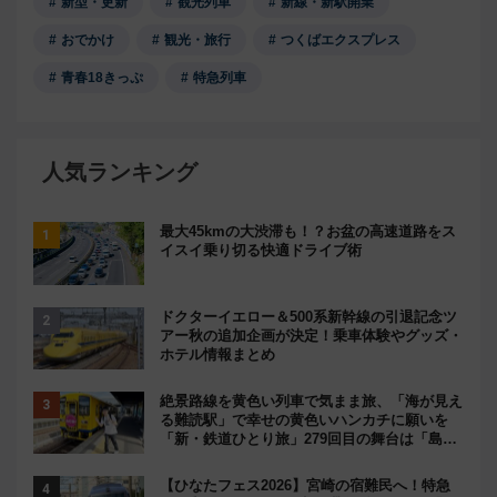
新型・更新
観光列車
新線・新駅開業
おでかけ
観光・旅行
つくばエクスプレス
青春18きっぷ
特急列車
人気ランキング
最大45kmの大渋滞も！？お盆の高速道路をス
イスイ乗り切る快適ドライブ術
ドクターイエロー＆500系新幹線の引退記念ツ
アー秋の追加企画が決定！乗車体験やグッズ・
ホテル情報まとめ
絶景路線を黄色い列車で気まま旅、「海が見え
る難読駅」で幸せの黄色いハンカチに願いを
「新・鉄道ひとり旅」279回目の舞台は「島原
鉄道」
【ひなたフェス2026】宮崎の宿難民へ！特急