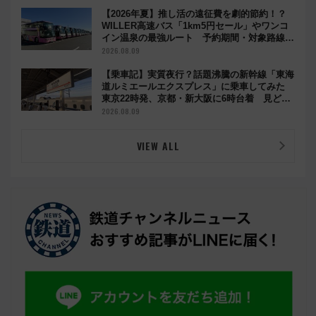
【2026年夏】推し活の遠征費を劇的節約！？
WILLER高速バス「1km5円セール」やワンコ
イン温泉の最強ルート 予約期間・対象路線ま
とめ
2026.08.09
【乗車記】実質夜行？話題沸騰の新幹線「東海
道ルミエールエクスプレス」に乗車してみた
東京22時発、京都・新大阪に6時台着 見どこ
ろは岐阜羽島の素晴らし過ぎる朝
2026.08.09
VIEW ALL