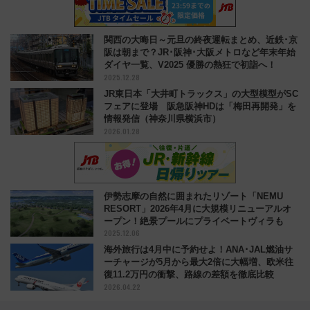
関西の大晦日～元旦の終夜運転まとめ、近鉄･京
阪は朝まで？JR･阪神･大阪メトロなど年末年始
ダイヤ一覧、V2025 優勝の熱狂で初詣へ！
2025.12.28
JR東日本「大井町トラックス」の大型模型がSC
フェアに登場 阪急阪神HDは「梅田再開発」を
情報発信（神奈川県横浜市）
2026.01.28
伊勢志摩の自然に囲まれたリゾート「NEMU
RESORT」2026年4月に大規模リニューアルオ
ープン！絶景プールにプライベートヴィラも
2025.12.06
海外旅行は4月中に予約せよ！ANA･JAL燃油サ
ーチャージが5月から最大2倍に大幅増、欧米往
復11.2万円の衝撃、路線の差額を徹底比較
2026.04.22