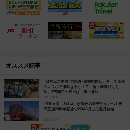
オススメ記事
“日本三大車窓”の絶景･姨捨駅周辺、そして奇跡
のコラボの撮影なるか！？「新・鉄道ひとり
旅」275回目の舞台は「篠ノ井線」
2026.06.12
JR東日本「253系」が青色の新デザインへ！東
武直通20周年記念で26年6月ごろ運行開始
2025.12.19