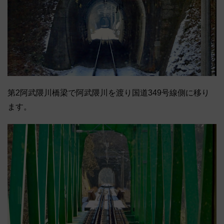
第2阿武隈川橋梁で阿武隈川を渡り国道349号線側に移り
ます。