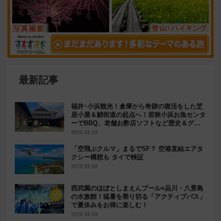
最新記事
福井･小浜観光！倉庫から奇跡の復活をした芝
居小屋＆鯖街道の起点へ！若狭小浜お魚センタ
ーでBBQ、老舗お酢店ソフトなど歴史＆グル
メ散歩
2026.08.09
「空飛ぶクルマ」まるでSF？ 空港直結エアタ
クシー構想も タイで検証
2026.08.09
西武園のほぼとしまえんプール×品川・八景島
の水族館！猛暑を乗り切る「アクティブパス」
で夏休みをお得に楽しむ！
2026.08.09