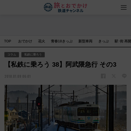
TOP
おでかけ
花火
青春18きっぷ
新型車両
きっぷ
駅･街 再
コラム
私鉄に乗ろう
【私鉄に乗ろう 38】阿武隈急行 その3
2018.01.09 06:01