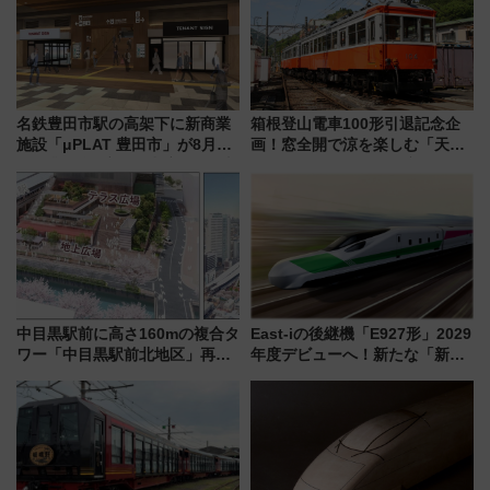
名鉄豊田市駅の高架下に新商業
箱根登山電車100形引退記念企
施設「μPLAT 豊田市」が8月26
画！窓全開で涼を楽しむ「天然
日開業！全8店舗が出店し街の新
クーラー体験号」と限定鉄コレ
たな玄関口へ
発売
中目黒駅前に高さ160mの複合タ
East-iの後継機「E927形」2029
ワー「中目黒駅前北地区」再開
年度デビューへ！新たな「新幹
発の全貌
線専用検測車」の性能を徹底解
説【JR東日本】