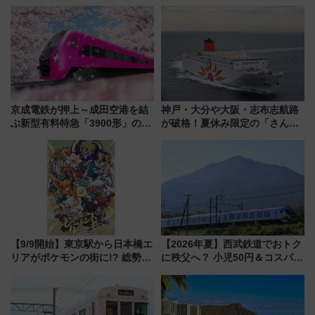
ザード レクイエム』 ザ・ダイ
乗車方法を解説！2階建てバスや
ブ」今秋登場 ―予測不能の恐
三浦海岸を堪能できるお出かけ
怖に泣き叫べ―
プランもご紹介
京成電鉄が押上～成田空港を結
神戸・大分や大阪・志布志航路
ぶ新型有料特急「3900形」のコ
が破格！夏休み限定の「さんふ
ンセプト・デザイン公開 愛称
らわあスペシャルセール」スタ
募集も実施
ート 夕朝食ビュッフェ付きで
快適な船旅はいかが？
【9/9開始】東京駅から日本橋エ
【2026年夏】西武鉄道でおトク
リアがポケモンの街に!? 総勢
に秩父へ？ 小児50円＆コスパ最
100匹以上が出現「レジェンド
強きっぷで「安・近・短」な家
リサーチ」本格謎解き・グッズ
族旅行！ 深夜の正丸トンネル探
情報まとめ
検や特急ラビューも