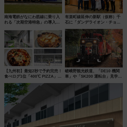
南海電鉄がなにわ筋線に乗り入
有楽町線延伸の新駅（仮称）千
れる「次期空港特急」の導入を
石に「ダンデライオン・チョコ
決定！ピニンファリーナによる
レート」が出店！ 東京メトロが
日本初の鉄道デザイン
1億円出資で挑む新時代のまちづ
くりとは？
【九州初】最短2秒で予約完売！
嵯峨野観光鉄道、「DE10 機関
食べログ1位「400℃ PIZZA」が
車」や「SK200 運転台」見学ツ
博多駅すぐの明治公園に8/7オー
アーを開催！ ラストランイベン
プン。もつ鍋風など限定メニュ
トの一環で激レア体験できちゃ
ーも
うかも 参加方法やスケジュール
をご紹介