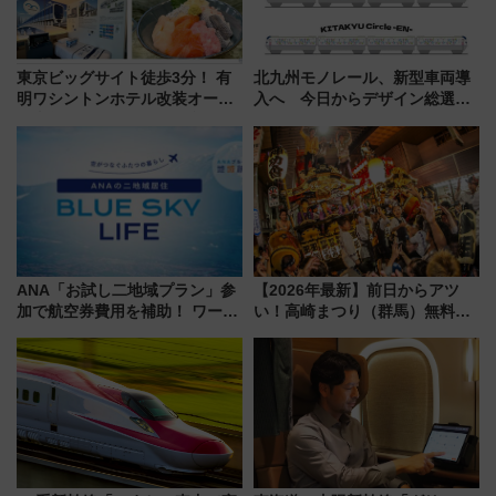
東京ビッグサイト徒歩3分！ 有
北九州モノレール、新型車両導
明ワシントンホテル改装オープ
入へ 今日からデザイン総選挙
ン直前「ゆりかもめ運転台付き
始まる
客室」や海鮮丼が人気の朝食ビ
ュッフェを現地レポ
ANA「お試し二地域プラン」参
【2026年最新】前日からアツ
加で航空券費用を補助！ ワーケ
い！高崎まつり（群馬）無料観
ーションや週末移住に最適な自
覧エリアから初開催100人みこ
治体は？ 2026年は対象のエリア
しまで
が拡大！