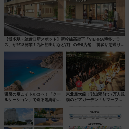
【博多駅・筑紫口新スポット】新幹線高架下「VIERRA博多テラ
ス」が9/18開業！九州初出店など注目の全6店舗 「博多活憩通り」
も一新
猛暑の夏こそトルコへ！「クー
東北最大級！郡山駅前で7万人規
ルケーション」で巡る黒海沿岸
模のビアガーデン「サマーフェ
やエーゲ海の避暑リゾート 関
スタ IN KORIYAMA 2026」
連検索数が前年比237％増、ナ
7/24-26開催！ 有料席はJRE
ショジオも認める『2026年に訪
MALLで予約可能
れるべき世界の旅先』