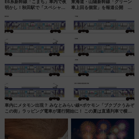
E6系新幹線「こまち」車内で夜
東海道・山陽新幹線「グリーン
明かし！秋田駅で「スペシャル
車上回る個室」を報道公開 プ
ナイト」8月開催、料金や予約方
ライベート感備えた上質な空間
法は？
車内にメタモン出現？ みなとみらい線×ポケモン「ブクブクうみぞ
この街」ラッピング電車が運行開始に！ この夏は直通列車で横浜
へ！