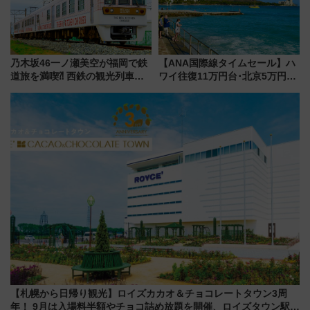
乃木坂46一ノ瀬美空が福岡で鉄
【ANA国際線タイムセール】ハ
道旅を満喫⁈ 西鉄の観光列車
ワイ往復11万円台･北京5万円台
「THE RAIL KITCHEN
～、憧れのビジネスクラスも！
CHIKUGO」で巡る福岡･太宰
来春のGW旅行まで狙える激ア
府･柳川の旅！YouTubeが公開
ツ路線まとめ（8/10まで）
に
【札幌から日帰り観光】ロイズカカオ＆チョコレートタウン3周
年！ 9月は入場料半額やチョコ詰め放題を開催、ロイズタウン駅か