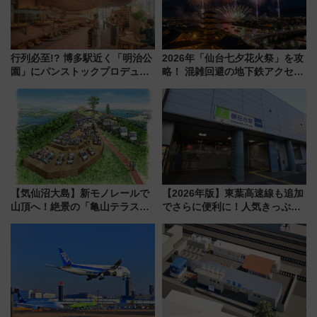
行列必至!? 博多駅近く「明治公
2026年「仙台七夕花火祭」を攻
園」にパンストックプロデュー
略！ 混雑回避の地下鉄アクセス
スの新業態『Land Bageri』8/7
からまだ買える有料席情報、花
オープン 秋からはビストロ営業
火前に楽しむ仙台観光ルートま
も！
で解説！
【気仙沼大島】新モノレールで
【2026年版】東葉高速線も追加
山頂へ！絶景の「亀山テラス
でさらに便利に！人気きっぷ
360°」が7月19日オープン、休
「サンキューちばフリーパス」
暇村のお得な日帰りプランも登
今年も発売 秋・早春に千葉県を
場
巡るなら使い勝手・コスパ抜群