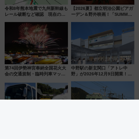
令和8年熊本地震で九州新幹線も
【2026夏】都立明治公園ビアガ
レール破断など確認 現在の運
ーデン＆野外映画！「SUMMER
転見合わせ状況と交通網への影
LOUNGE」のアクセスと上映ス
響
ケジュール 夜風とビール、映画
を満喫！
第74回伊勢神宮奉納全国花火大
中野駅の新玄関口「アトレ中
会の交通規制・臨時列車マッ
野」が2026年12月9日開業！新
プ！JR東海・近鉄で快適にアク
改札直結で屋上BBQも楽しめる
セス
注目スポット
東京八重洲・バスタ新宿からサ
【名鉄広見線】新可児～御嵩間
マーランドへ直行バス運行！ お
が2029年4月に廃止へ 存続協
トクな1Dayパスで夏のプールと
議終了で100年の歴史に幕