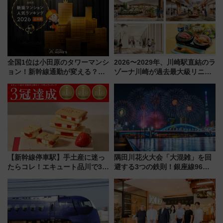
全国1位は小田原のタワーマンシ
2026〜2029年、川崎駅直結のラ
ョン！新幹線通勤が変える？
ゾーナ川崎が過去最大級リニュ
「住みたい街」の最新トレンド
ーアル！ フードコート拡大など
【新築マンション人気ランキン
「いつから何が変わるか」徹底
グ】
解説！
【新幹線停車駅】手土産に迷っ
隅田川花火大会「大混雑」を回
たらコレ！エキュート品川で3年
避する3つの鉄則！銀座線96本
連続売上1位を獲得した定番手土
増発･浅草線臨時ダイヤ･スカイ
産スイーツとは？
ツリー駅の規制まとめ 7/25開催
（2026年）