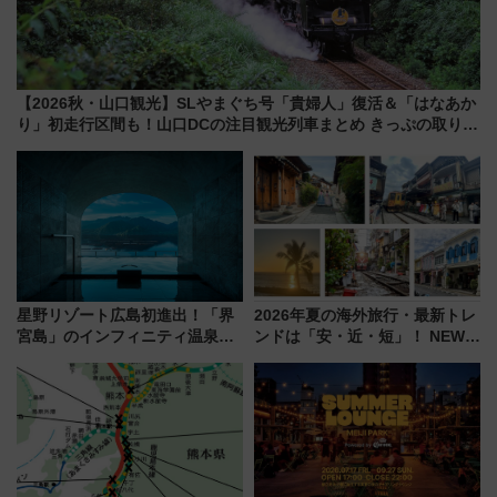
【2026秋・山口観光】SLやまぐち号「貴婦人」復活＆「はなあか
り」初走行区間も！山口DCの注目観光列車まとめ きっぷの取り方
は？
星野リゾート広島初進出！「界
2026年夏の海外旅行・最新トレ
宮島」のインフィニティ温泉と
ンドは「安・近・短」！ NEWT
古式サウナ「石風呂」を大解剖
調査から読み解く、最新の人気
宿泊料金・アクセスは？（2026
渡航先TOP5とは？ 円安時代の
年7月23日開業）
旅行術