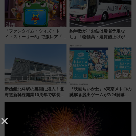
「ファンタイム・ウィズ・ト
約半数が「お盆は帰省予定な
イ・ストーリー5」で激レア『ロ
し」！物価高・運賃値上げが財
ルカナ』カードをゲット！最新
布を直撃、往復1万円以内なら帰
デコレーションも徹底解説
りたいけど……【WILLER お盆
帰省動向調査】
新函館北斗駅の裏側に潜入！北
『映画ちいかわ』×東京メトロの
海道新幹線開業10周年で駅長
謎解き脱出ゲームが7/24開幕！
室・地下通路など公開イベン
オリジナル24時間券の買い方と
ト 参加方法や体験内容を紹介
遊び方を解説！（7/10発売開
始）