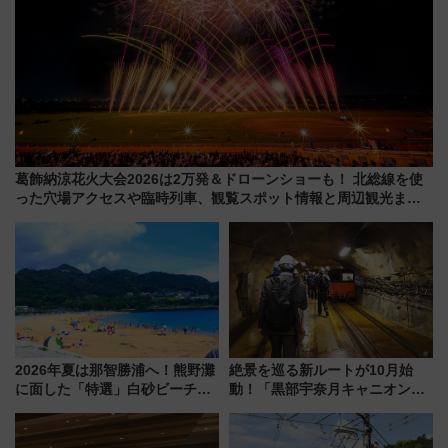
葛飾納涼花火大会2026は2万発＆ドローンショーも！ 北総線を使
った穴場アクセスや臨時列車、観覧スポット情報と周辺観光まと
め（7/28開催）
2026年夏は那智勝浦へ！熊野灘
絶景を巡る新ルートが10月始
に面した「特選」白砂ビーチは
動！「黒部宇奈月キャニオンル
必見 「第17回那智勝浦町花火大
ート」と旅の拠点「欅平ラウン
会」は8月11日開催！
ジ」がオープン