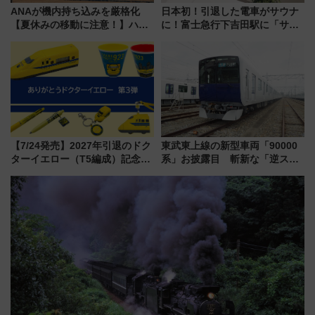
ANAが機内持ち込みを厳格化
日本初！引退した電車がサウナ
【夏休みの移動に注意！】ハン
に！富士急行下吉田駅に「サ電
ドバッグやPCケースも対象の
（SADEN）」2026年12月開
「身の回り品」新サイズ制限
業 行き交う電車の音や振動を
(40×30×20cm)おさらい
感じながら「ととのう」新感覚
【7/24発売】2027年引退のドク
東武東上線の新型車両「90000
ターイエロー（T5編成）記念グ
系」お披露目 斬新な「逆スラ
ッズ7種が登場！ 新幹線車内放
ント式」の先頭形状と明るく開
送の目覚まし時計など通販・販
放的な車内空間に注目、デビュ
売店舗まとめ
ーは9月