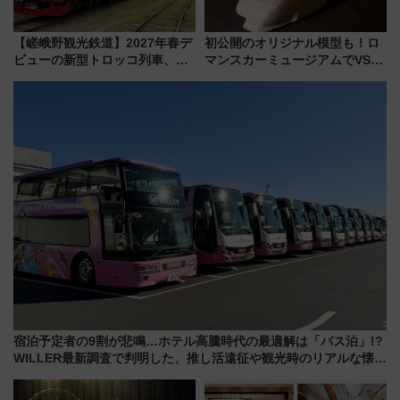
【嵯峨野観光鉄道】2027年春デ
初公開のオリジナル模型も！ロ
ビューの新型トロッコ列車、い
マンスカーミュージアムでVSE
よいよ試運転開始へ！現行車両
の設計秘話に迫る企画展が7月
は2026年で引退
15日スタート
宿泊予定者の9割が悲鳴…ホテル高騰時代の最適解は「バス泊」!?
WILLER最新調査で判明した、推し活遠征や観光時のリアルな懐事
情