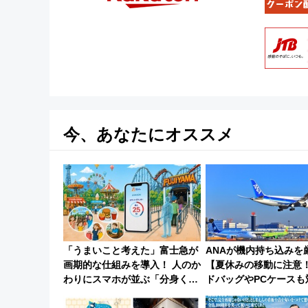
今、あなたにオススメ
「うまいこと考えた」富士急が
ANAが機内持ち込みを
画期的な仕組みを導入！ 人のか
【夏休みの移動に注意
わりにスマホが並ぶ「分身く
ドバッグやPCケースも
ん」始動
「身の回り品」新サイ