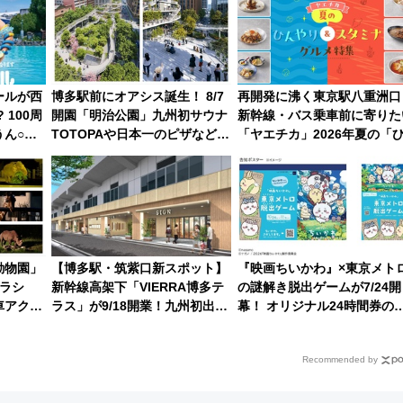
い
み限定企画】
ールが西
博多駅前にオアシス誕生！ 8/7
再開発に沸く東京駅八重洲口
 100周
開園「明治公園」九州初サウナ
新幹線・バス乗車前に寄りた
ん○ス
TOTOPAや日本一のピザなど絶
「ヤエチカ」2026年夏の「
26年夏は
品グルメ登場で駅前の過ごし方
やり＆スタミナグルメ」6選
はどう変わる？
【新店舗も！】
動物園」
【博多駅・筑紫口新スポット】
『映画ちいかわ』×東京メト
ーラシ
新幹線高架下「VIERRA博多テ
の謎解き脱出ゲームが7/24開
車アクセ
ラス」が9/18開業！九州初出店
幕！ オリジナル24時間券の
ベントを
など注目の全6店舗 「博多活憩
い方と遊び方を解説！（7/10
通り」も一新
売開始）
Recommended by