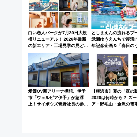
(40×30×20cm)おさら
白い恋人パークが7月30日大規
としまえんの流れるプ
模リニューアル！ 2026年最新
武園ゆうえんちで復活!?
の新エリア・工場見学の見どこ
年記念企画＆「春日のう
ろと料金・アクセスを徹底解説
ライダー」に注目 20
（札幌市）
所沢へ遊びに行こう
愛媛OV新アリーナ構想、伊予
【横浜市】夏の「夜の
市「ウェルピア伊予」が急浮
2026は何時から？ ズ
上！サイボウズ青野社長の参加
ア・野毛山・金沢の電
表明で探る鉄道アクセスの未来
スや見どころ、限定イ
徹底解説！