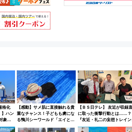
厳格化
【感動】サメ肌に直接触れる貴
【ＢＳ日テレ】 友近が収録
！】ハン
重なチャンス！子どもも虜にな
に取った衝撃行動とは……？
対象の
る鴨川シーワールド「エイとサ
『友近・礼二の妄想トレイン
ズ制限
メのタッチングプール」【夏休
で極上の夏祭り鉄道旅を放送