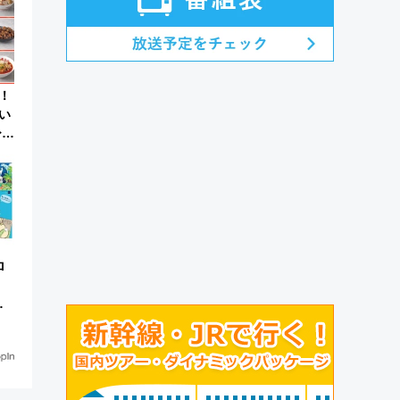
！
い
ひん
ロ
買
発