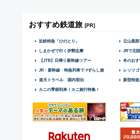
おすすめ鉄道旅
[PR]
近鉄特急「ひのとり」
立山黒部
しまかぜで行く伊勢志摩
JRで北
【JTB】日帰り新幹線ツアー
冬のおす
JR・新幹線・特急列車で #ずらし旅
レッツゴ
楽天トラベル 国内宿泊
新型特急
カニの季節到来！カニ旅行特集！