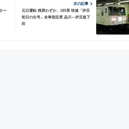
次の記事
ター
元日運転 残席わずか、185系 快速「伊豆
初日の出号」全車指定席 品川～伊豆急下
田