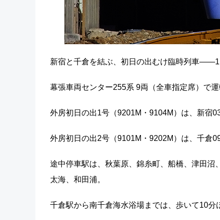
新宿と千倉を結ぶ、初日の出むけ臨時列車――1
幕張車両センター255系 9両（全車指定席）で
外房初日の出1号（9201M・9104M）は、新宿03
外房初日の出2号（9101M・9202M）は、千倉09
途中停車駅は、秋葉原、錦糸町、船橋、津田沼
太海、和田浦。
千倉駅から南千倉海水浴場までは、歩いて10分