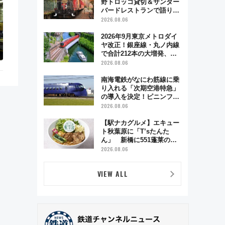
野トロッコ貸切＆サンダー
バードレストランで語り合
う秋の京都 斉藤雪乃＆福
2026.08.06
原トシヒロと行く！9月13
日「京都の鉄道満喫ツア
2026年9月東京メトロダイ
ー」開催
ヤ改正！銀座線・丸ノ内線
で合計212本の大増発、混
雑緩和に期待
2026.08.06
南海電鉄がなにわ筋線に乗
り入れる「次期空港特急」
の導入を決定！ピニンファ
リーナによる日本初の鉄道
2026.08.06
デザイン
【駅ナカグルメ】エキュー
ト秋葉原に「T’sたんた
ん」 新橋に551蓬莱の
DNAを継ぐ「東京豚饅」、
2026.08.06
オムライス専門店「肉とた
まご」新グルメ続々登場！
VIEW ALL
【2026年8月】