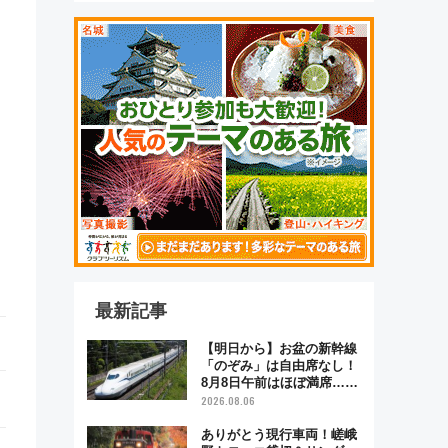
最新記事
【明日から】お盆の新幹線
「のぞみ」は自由席なし！
8月8日午前はほぼ満席…で
も数時間ズラせば空きが見
2026.08.06
つかることも 混雑避ける
「空席」探しのコツ
ありがとう現行車両！嵯峨