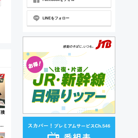
LINEをフォロー
直後
』