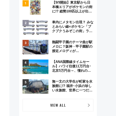
【9/9開始】東京駅から日
本橋エリアがポケモンの街
に!? 総勢100匹以上が出現
「レジェンドリサーチ」本
格謎解き・グッズ情報まと
車内にメタモン出現？ みな
め
とみらい線×ポケモン「ブ
クブクうみぞこの街」ラッ
ピング電車が運行開始に！
この夏は直通列車で横浜
熱闘甲子園のテーマ曲が駅
へ！
メロに？阪神・甲子園駅の
接近メロディが
Vaundy「かげろう」×向谷
実アレンジの特別仕様へ、
【ANA国際線タイムセー
8月5日始発から
ル】ハワイ往復11万円台･
北京5万円台～、憧れのビ
ジネスクラスも！来春の
GW旅行まで狙える激アツ
無一文の大学生が町家を水
路線まとめ（8/10まで）
族館に!? 福井･小浜の珍し
、
い水族館、世界に一つだけ
の塗り箸制作体験、鯖街道
の御食国など 小浜観光レポ
第2弾
VIEW ALL