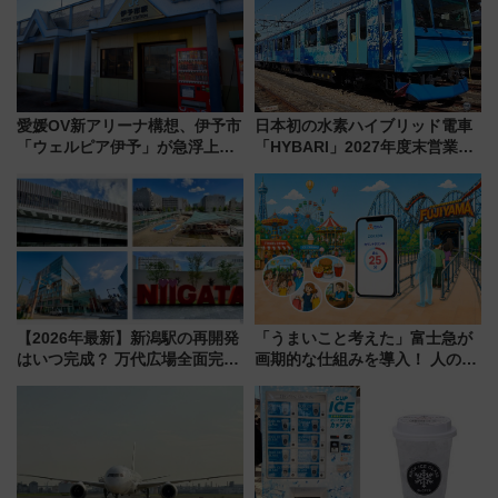
愛媛OV新アリーナ構想、伊予市
日本初の水素ハイブリッド電車
「ウェルピア伊予」が急浮上！
「HYBARI」2027年度末営業運
サイボウズ青野社長の参加表明
転へ 鉄道・発電・まちづくり
で探る鉄道アクセスの未来
で水素利活用が加速
【2026年最新】新潟駅の再開発
「うまいこと考えた」富士急が
はいつ完成？ 万代広場全面完成
画期的な仕組みを導入！ 人のか
から「にいがた2キロ」・古町再
わりにスマホが並ぶ「分身く
開発、バスタ新潟構想まで徹底
ん」始動
解説！