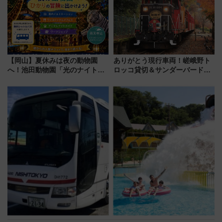
雑避ける「空席」探しのコツ
店舗も！】
【岡山】夏休みは夜の動物園
ありがとう現行車両！嵯峨野ト
へ！池田動物園「光のナイトズ
ロッコ貸切＆サンダーバードレ
ー2026」で光と動物が彩る特別
ストランで語り合う秋の京都
な夜
斉藤雪乃＆福原トシヒロと行
く！9月13日「京都の鉄道満喫
ツアー」開催