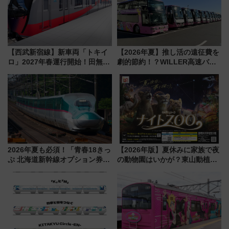
【西武新宿線】新車両「トキイ
【2026年夏】推し活の遠征費を
ロ」2027年春運行開始！田無・
劇的節約！？WILLER高速バス
新所沢にも停車 2028年春には
「1km5円セール」やワンコイン
「第2弾」も
温泉の最強ルート 予約期間・
対象路線まとめ
2026年夏も必須！「青春18きっ
【2026年版】夏休みに家族で夜
ぷ 北海道新幹線オプション券」
の動物園はいかが？東山動植物
自動改札対応ルールと途中下車
園＆のんほいパーク「ナイト
の罠
ZOO」開催情報