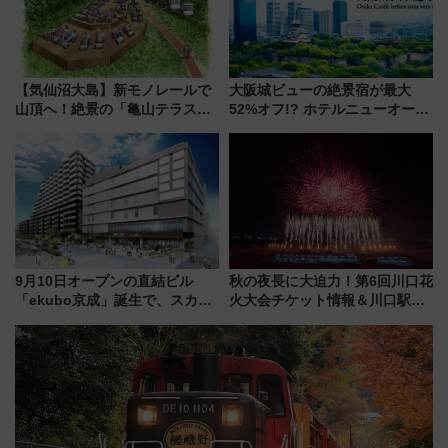
【気仙沼大島】新モノレールで
大阪城ビューの絶景宿が最大
山頂へ！絶景の「亀山テラス
52%オフ!? ホテルニューオータ
360°」が7月19日オープン、休
ニ大阪の40周年「夏のタイムセ
暇村のお得な日帰りプランも登
ール」で秋の関西旅を豪華にす
場
る方法（8月20日まで！）
9月10日オープンの直結ビル
秋の夜長に大迫力！第6回川口花
「ekubo京成」誕生で、スカイ
火大会チケット情報＆川口駅か
ライナーも停まる巨大ハブ駅・
らのアクセスガイド
新鎌ヶ谷はどう変わる？ 全テナ
ント情報も公開！