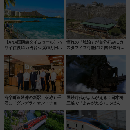
日は？
詰め放題を開催、ロイズタウン
駅からのアクセスも
【ANA国際線タイムセール】ハ
憧れの「城泊」が自分好みにカ
ワイ往復11万円台･北京5万円台
スタマイズ可能に!? 国登録有形
～、憧れのビジネスクラスも！
文化財・丸亀城「延寿閣別館」
来春のGW旅行まで狙える激ア
にオーダーメイド型の宿泊プラ
ツ路線まとめ（8/10まで）
ンが誕生！
有楽町線延伸の新駅（仮称）千
国鉄時代がよみがえる！日本橋
石に「ダンデライオン・チョコ
三越で「よみがえる にっぽんの
レート」が出店！ 東京メトロが
鉄道展」7/22-8/3開催、広田尚
1億円出資で挑む新時代のまちづ
敬の名作写真も、駅弁フェスも
くりとは？
同時開催！