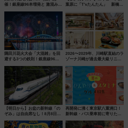
催！銀座線96本増発と 激混みの
葉原に「T’sたんたん」 新橋に
「浅草駅」を回避する最寄り駅･
551蓬莱のDNAを継ぐ「東京豚
アクセス攻略法、2万発の花火が
饅」、オムライス専門店「肉と
都心の夜に！
たまご」新グルメ続々登場！
【2026年8月】
隅田川花火大会「大混雑」を回
2026〜2029年、川崎駅直結のラ
避する3つの鉄則！銀座線96本
ゾーナ川崎が過去最大級リニュ
増発･浅草線臨時ダイヤ･スカイ
ーアル！ フードコート拡大など
ツリー駅の規制まとめ 7/25開催
「いつから何が変わるか」徹底
（2026年）
解説！
【明日から】お盆の新幹線「の
再開発に沸く東京駅八重洲口！
ぞみ」は自由席なし！8月8日午
新幹線・バス乗車前に寄りたい
前はほぼ満席…でも数時間ズラ
「ヤエチカ」2026年夏の「ひん
せば空きが見つかることも 混
やり＆スタミナグルメ」6選【新