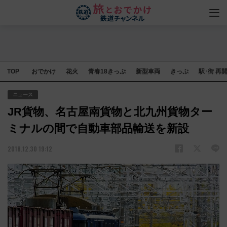
TOP
おでかけ
花火
青春18きっぷ
新型車両
きっぷ
駅･街 再
ニュース
JR貨物、名古屋南貨物と北九州貨物ター
ミナルの間で自動車部品輸送を新設
2018.12.30 19:12