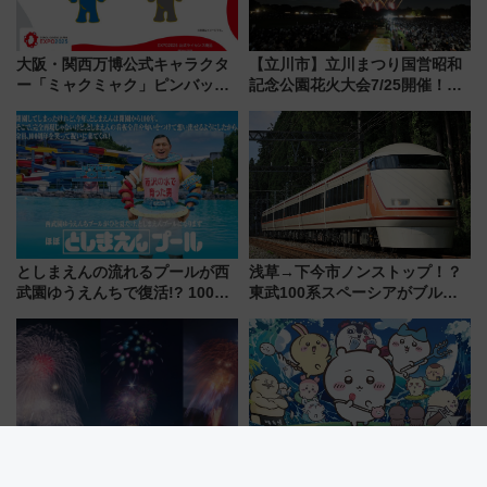
大阪・関西万博公式キャラクタ
【立川市】立川まつり国営昭和
ー「ミャクミャク」ピンバッジ
記念公園花火大会7/25開催！
新登場！関西の駅構内などで7月
5000発の花火が夜を彩る 今年は
中旬発売
混雑に要注意、その理由は
としまえんの流れるプールが西
浅草→下今市ノンストップ！？
武園ゆうえんちで復活!? 100周
東武100系スペーシアがブルー
年記念企画＆「春日のうん○スラ
リボン賞35周年記念で「デビュ
イダー」に注目 2026年夏は所
ー当時の停車駅」を再現 運転
沢へ遊びに行こう
時刻や特急券の買い方を紹介
富士山と花火の絶景コラボ！
『映画ちいかわ』×横浜コラボ！