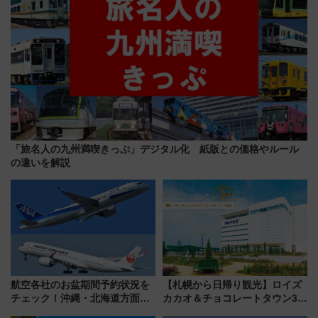
「旅名人の九州満喫きっぷ」デジタル化 紙版との価格やルール
の違いを解説
航空各社のお盆期間予約状況を
【札幌から日帰り観光】ロイズ
チェック！沖縄・北海道方面は
カカオ＆チョコレートタウン3周
予約急増中、いまから狙うべき
年！ 9月は入場料半額やチョコ