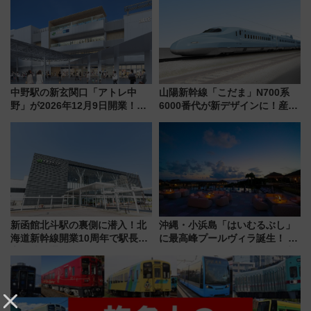
事業の全貌
中野駅の新玄関口「アトレ中
山陽新幹線「こだま」N700系
野」が2026年12月9日開業！新
6000番代が新デザインに！産学
改札直結で屋上BBQも楽しめる
連携で描く瀬戸内の波模様 運
注目スポット
用は今冬から
新函館北斗駅の裏側に潜入！北
沖縄・小浜島「はいむるぶし」
海道新幹線開業10周年で駅長
に最高峰プールヴィラ誕生！ 石
室・地下通路など公開イベン
垣島から船で向かう究極のご褒
ト 参加方法や体験内容を紹介
美旅「何もしない贅沢」を体験
してみない？