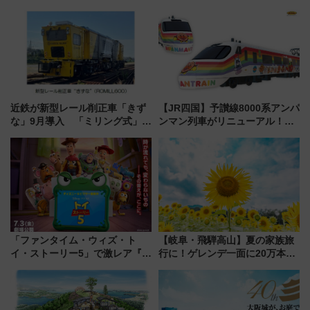
近鉄が新型レール削正車「きず
【JR四国】予讃線8000系アンパ
な」9月導入 「ミリング式」採
ンマン列車がリニューアル！内
用でメンテナンス作業を効率
外装デザイン公開 デビューは
化！安全性や乗り心地の向上に
今年12月
貢献するだけでなく、全線区で
活躍するための仕組みも
「ファンタイム・ウィズ・ト
【岐阜・飛騨高山】夏の家族旅
イ・ストーリー5」で激レア『ロ
行に！ゲレンデ一面に20万本の
ルカナ』カードをゲット！最新
ひまわりが咲き誇る「アルコピ
デコレーションも徹底解説
アひまわり園」開園