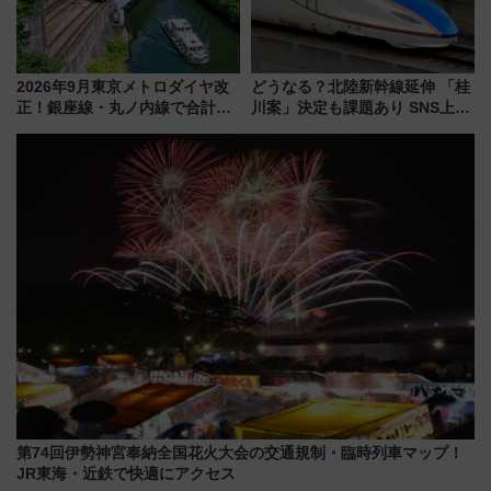
2026年9月東京メトロダイヤ改
どうなる？北陸新幹線延伸 「桂
正！銀座線・丸ノ内線で合計
川案」決定も課題あり SNS上の
212本の大増発、混雑緩和に期
声は
待
第74回伊勢神宮奉納全国花火大会の交通規制・臨時列車マップ！
JR東海・近鉄で快適にアクセス