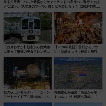
東京八重洲・バスタ新宿からサマーランドへ直行バス運行！ おト
クな1Dayパスで夏のプールと推し活を楽しもう！（2026年8/1～
31）
【残席わずか】新宿から西武線
【2026年最新】前日からアツ
に乗って滋賀の美食フレンチを
い！高崎まつり（群馬）無料観
堪能？ 大人気レストラン列車
覧エリアから初開催100人みこ
「52席の至福」で味わう近江牛
しまで
や伝統文化の特別コラボ
秋の夜はシモキタへ！「ムーン
札幌都心が激変！高速から地下
アートナイト下北沢2026」でイ
トンネルで札幌駅へ直結、「創
マーシブシアターやアート巡り
成川通都心アクセス道路」が7月
を満喫しよう
から本格着工、延長4.8km整備