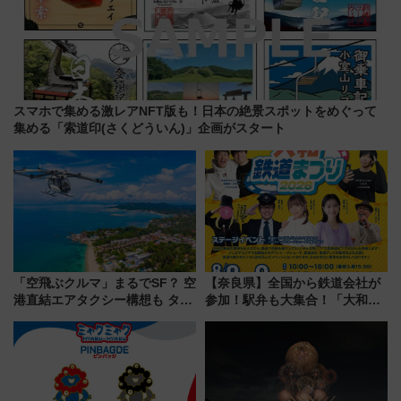
スマホで集める激レアNFT版も！日本の絶景スポットをめぐって
集める「索道印(さくどういん)」企画がスタート
「空飛ぶクルマ」まるでSF？ 空
【奈良県】全国から鉄道会社が
港直結エアタクシー構想も タイ
参加！駅弁も大集合！「大和鉄
で検証
道まつり2026」が8月8日・9日
に開催決定