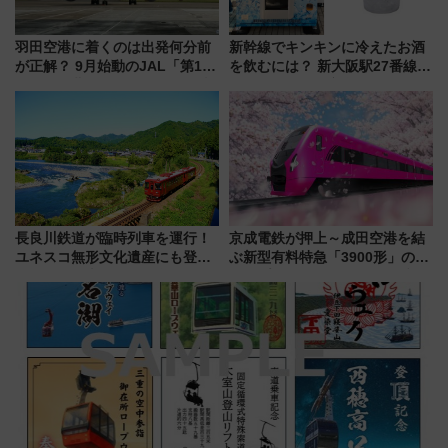
羽田空港に着くのは出発何分前
新幹線でキンキンに冷えたお酒
が正解？ 9月始動のJAL「第1タ
を飲むには？ 新大阪駅27番線ホ
ーミナル北側サテライト」は徒
ームに登場した完全キャッシュ
歩1キロ超え！ 知っておきたい
レス「カップ氷」専用自販機が
変更点まとめ
話題！
長良川鉄道が臨時列車を運行！
京成電鉄が押上～成田空港を結
ユネスコ無形文化遺産にも登録
ぶ新型有料特急「3900形」のコ
された「郡上おどり」楽しむ人
ンセプト・デザイン公開 愛称
に 乗車には予約が必要
募集も実施