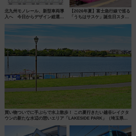
北九州モノレール、新型車両導
【2026年夏】富士急行線で巡る
入へ 今日からデザイン総選挙
「うちはサスケ」誕生日スタン
始まる
プラリー！富士急ハイランド限
定グルメ＆グッズ徹底ガイド
買い物ついでに手ぶらで水上散歩！ この夏行きたい越谷レイクタ
ウンの新たな水辺の憩いエリア「LAKESIDE PARK」（埼玉県越
谷市）