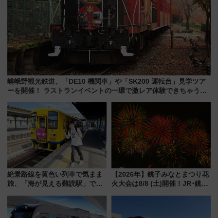
嵯峨野観光鉄道、「DE10 機関車」や「SK200 運転台」見学ツア
ーを開催！ ラストランイベントの一環で激レア体験できちゃうか
も 参加方法やスケジュールをご紹介
絶景路線を黄色い列車で気まま
【2026年】銚子みなとまつり花
旅、「海が見える難読駅」で幸
火大会は8/8 (土)開催！JR･銚子
せの黄色いハンカチに願いを
電鉄の臨時列車やアクセス情
「新・鉄道ひとり旅」279回目
報、利根川に咲く8,000発の大迫
の舞台は「島原鉄道」
力＆屋台を満喫