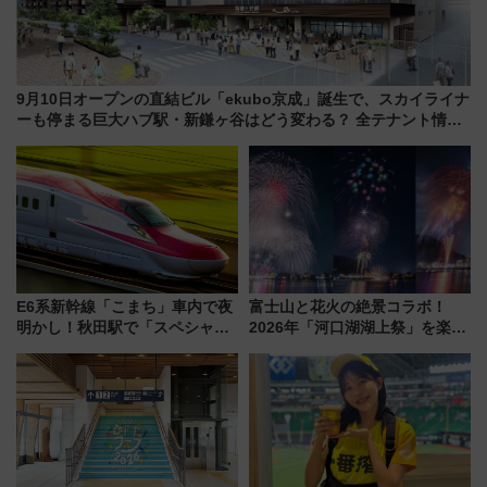
9月10日オープンの直結ビル「ekubo京成」誕生で、スカイライナ
ーも停まる巨大ハブ駅・新鎌ヶ谷はどう変わる？ 全テナント情報
も公開！
E6系新幹線「こまち」車内で夜
富士山と花火の絶景コラボ！
明かし！秋田駅で「スペシャル
2026年「河口湖湖上祭」を楽し
ナイト」8月開催、料金や予約方
む完全ガイド＆鉄道アクセスの
法は？
ススメ