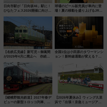
日向市駅が「日向坂46」駅に！
球場のビール販売員が車内に登
ひなたフェス2026開催に向けJR
場！夏の移動を盛り上げるJR九
九州が記念きっぷや臨時列車で
州「ビール新幹線」7月31日・8
全力応援 夜行列車「ドリーム
月7日限定 ソフトバンクホーク
おひさま号」も走る
スとコラボ
【名鉄広見線】新可児～御嵩間
全国1位は小田原のタワーマンシ
が2029年4月に廃止へ 存続協
ョン！新幹線通勤が変える？
議終了で100年の歴史に幕
「住みたい街」の最新トレンド
【新築マンション人気ランキン
グ】
【嵯峨野観光鉄道】2027年春デ
【2026年夏休み】ウィング久里
ビューの新型トロッコ列車、い
浜で「出張！京急ミュージア
よいよ試運転開始へ！現行車両
ム」開催！入場無料でスタンプ