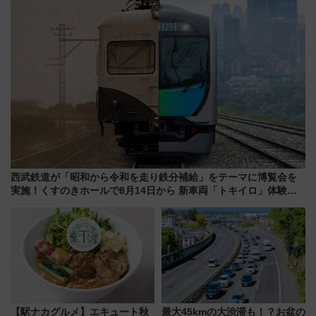
西武鉄道が「昭和から令和を走り鉄分補給」をテーマに博覧会を
実施！くすのきホールで8月14日から 新車両「トキイロ」体験ブ
ースも アクセスや申込方法を解説
【駅ナカグルメ】エキュート秋
最大45kmの大渋滞も！？お盆の