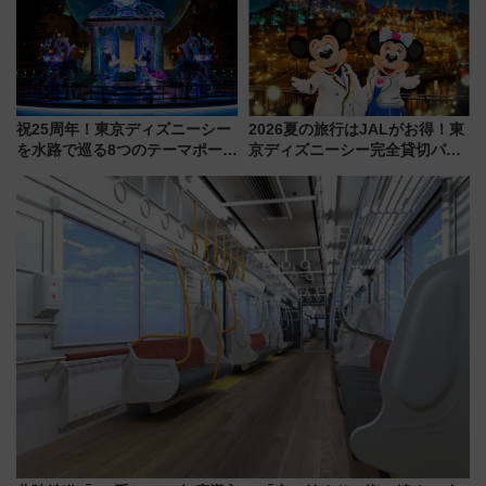
MALLで予約可能
祝25周年！東京ディズニーシー
2026夏の旅行はJALがお得！東
を水路で巡る8つのテーマポート
京ディズニーシー完全貸切パー
と限定デコレーションを解説
ティー招待券が当たるキャンペ
ーン始まる 条件は「夏の国内
線に2回搭乗」