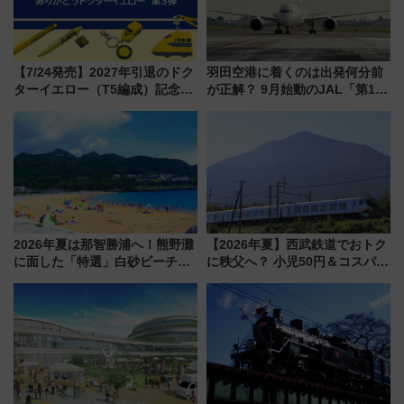
【7/24発売】2027年引退のドク
羽田空港に着くのは出発何分前
ターイエロー（T5編成）記念グ
が正解？ 9月始動のJAL「第1タ
ッズ7種が登場！ 新幹線車内放
ーミナル北側サテライト」は徒
送の目覚まし時計など通販・販
歩1キロ超え！ 知っておきたい
売店舗まとめ
変更点まとめ
2026年夏は那智勝浦へ！熊野灘
【2026年夏】西武鉄道でおトク
に面した「特選」白砂ビーチは
に秩父へ？ 小児50円＆コスパ最
必見 「第17回那智勝浦町花火大
強きっぷで「安・近・短」な家
会」は8月11日開催！
族旅行！ 深夜の正丸トンネル探
検や特急ラビューも