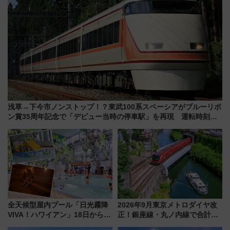
浅草→下今市ノンストップ！？東武100系スペーシアがブルーリボ
ン賞35周年記念で「デビュー当時の停車駅」を再現 運転時刻や
特急券の買い方を紹介
全天候型屋内プール「日光霧降
2026年9月東京メトロダイヤ改
VIVA！ハワイアン」18日から営
正！銀座線・丸ノ内線で合計
業開始 小さなお子様連れのフ
212本の大増発、混雑緩和に期