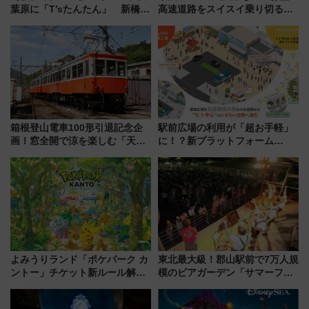
葉原に「T’sたんたん」 新橋に
高速道路をスイスイ乗り切る快
551蓬莱のDNAを継ぐ「東京豚
適ドライブ術
饅」、オムライス専門店「肉と
たまご」新グルメ続々登場！
【2026年8月】
箱根登山電車100形引退記念企
駅前広場の利用が「超お手軽」
画！窓全開で涼を楽しむ「天然
に！？新プラットフォーム
クーラー体験号」と限定鉄コレ
「HirakeBA」8月3日始動、ス
発売
マホで簡単申請 物販や演奏会な
どに【JR東日本】
よみうりランド「ポケパーク カ
東北最大級！郡山駅前で7万人規
ントー」チケット新ルール解
模のビアガーデン「サマーフェ
説！購入制限の緩和と入場時の
スタ IN KORIYAMA 2026」
本人確認が11月スタート
7/24-26開催！ 有料席はJRE