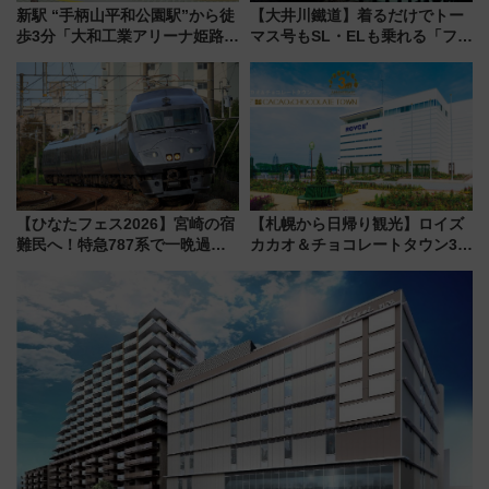
新駅 “手柄山平和公園駅”から徒
【大井川鐵道】着るだけでトー
歩3分「大和工業アリーナ姫路」
マス号もSL・ELも乗れる「フリ
10月開業！Novelbright公演 や
ーきっぷTシャツ」8月6日より
大相撲巡業など 豪華イベントと
受注販売
アクセス
【ひなたフェス2026】宮崎の宿
【札幌から日帰り観光】ロイズ
難民へ！特急787系で一晩過ご
カカオ＆チョコレートタウン3周
せる夜間滞在型イベント「スワ
年！ 9月は入場料半額やチョコ
ローおひさま」が救世主に？
詰め放題を開催、ロイズタウン
駅からのアクセスも