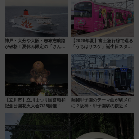
場に何を求める？
神戸・大分や大阪・志布志航路
【2026年夏】富士急行線で巡る
が破格！夏休み限定の「さんふ
「うちはサスケ」誕生日スタン
らわあスペシャルセール」スタ
プラリー！富士急ハイランド限
ート 夕朝食ビュッフェ付きで
定グルメ＆グッズ徹底ガイド
快適な船旅はいかが？
【立川市】立川まつり国営昭和
熱闘甲子園のテーマ曲が駅メロ
記念公園花火大会7/25開催！
に？阪神・甲子園駅の接近メロ
5000発の花火が夜を彩る 今年は
ディがVaundy「かげろう」×向
混雑に要注意、その理由は
谷実アレンジの特別仕様へ、8月
5日始発から