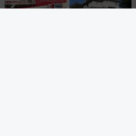
令和8年8月8日、午前8時8分8
夏休みの家族旅行先にぴった
秒、888セット限定……鉄道各
り！都心から1時間の「湘南西エ
社の「8・8・8」な記念きっぷ
リア」満喫ガイド 鎌倉・江の
たち
島とは異なる魅力を持つ今夏の
注目スポット
【感動】サメ肌に直接触れる貴重なチャンス！子どもも虜になる
鴨川シーワールド「エイとサメのタッチングプール」【夏休み限