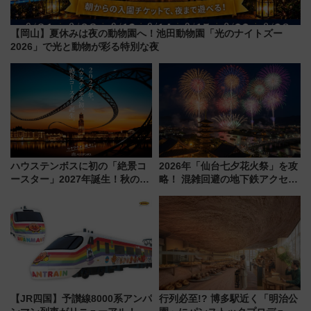
【岡山】夏休みは夜の動物園へ！池田動物園「光のナイトズー
2026」で光と動物が彩る特別な夜
ハウステンボスに初の「絶景コ
2026年「仙台七夕花火祭」を攻
ースター」2027年誕生！秋の
略！ 混雑回避の地下鉄アクセス
「すんごいハロウィン」見どこ
からまだ買える有料席情報、花
ろも一挙紹介
火前に楽しむ仙台観光ルートま
で解説！
【JR四国】予讃線8000系アンパ
行列必至!? 博多駅近く「明治公