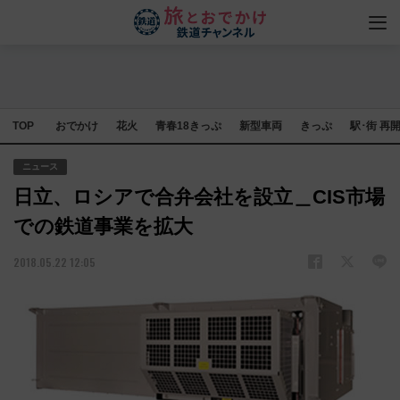
TOP
おでかけ
花火
青春18きっぷ
新型車両
きっぷ
駅･街 再
ニュース
日立、ロシアで合弁会社を設立＿CIS市場
での鉄道事業を拡大
2018.05.22 12:05