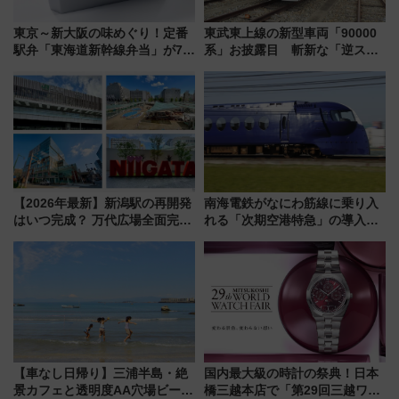
東京～新大阪の味めぐり！定番
東武東上線の新型車両「90000
駅弁「東海道新幹線弁当」が7月
系」お披露目 斬新な「逆スラ
21日にリニューアル発売
ント式」の先頭形状と明るく開
放的な車内空間に注目、デビュ
ーは9月
【2026年最新】新潟駅の再開発
南海電鉄がなにわ筋線に乗り入
はいつ完成？ 万代広場全面完成
れる「次期空港特急」の導入を
から「にいがた2キロ」・古町再
決定！ピニンファリーナによる
開発、バスタ新潟構想まで徹底
日本初の鉄道デザイン
解説！
【車なし日帰り】三浦半島・絶
国内最大級の時計の祭典！日本
景カフェと透明度AA穴場ビーチ
橋三越本店で「第29回三越ワー