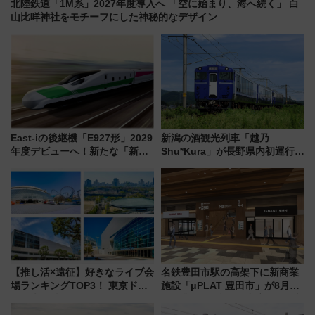
北陸鉄道「1M系」2027年度導入へ 「空に始まり、海へ続く」 白
山比咩神社をモチーフにした神秘的なデザイン
East-iの後継機「E927形」2029
新潟の酒観光列車「越乃
年度デビューへ！新たな「新幹
Shu*Kura」が長野県内初運行！
線専用検測車」の性能を徹底解
地酒と食を味わう信州プレDC特
説【JR東日本】
別企画
【推し活×遠征】好きなライブ会
名鉄豊田市駅の高架下に新商業
場ランキングTOP3！ 東京ドー
施設「μPLAT 豊田市」が8月26
ムや大阪城ホールが選ばれる理
日開業！全8店舗が出店し街の新
由と交通アクセス術、ライブ会
たな玄関口へ