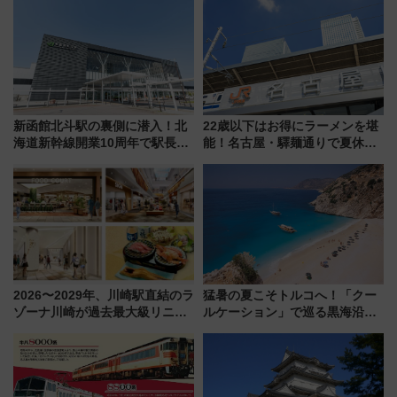
ァミリーから大人まで幅広い世
待
代が一日中楽しる夏のリゾート
を楽しんで
新函館北斗駅の裏側に潜入！北
22歳以下はお得にラーメンを堪
海道新幹線開業10周年で駅長
能！名古屋・驛麺通りで夏休み
室・地下通路など公開イベン
限定「U22応援割り」が7月21日
ト 参加方法や体験内容を紹介
よりスタート
2026〜2029年、川崎駅直結のラ
猛暑の夏こそトルコへ！「クー
ゾーナ川崎が過去最大級リニュ
ルケーション」で巡る黒海沿岸
ーアル！ フードコート拡大など
やエーゲ海の避暑リゾート 関
「いつから何が変わるか」徹底
連検索数が前年比237％増、ナ
解説！
ショジオも認める『2026年に訪
れるべき世界の旅先』