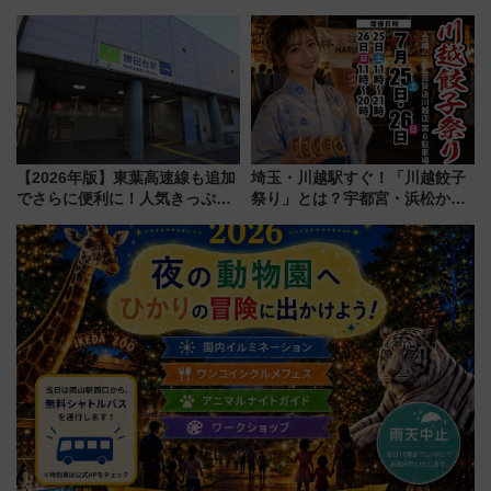
を巡る！ おトクな電車きっぷ活
ルドウォッチフェア」開幕
用してストレスフリー旅へ行こ
【2026年8月5日～25日】
う！
【2026年版】東葉高速線も追加
埼玉・川越駅すぐ！「川越餃子
でさらに便利に！人気きっぷ
祭り」とは？宇都宮・浜松から
「サンキューちばフリーパス」
ご当地和牛まで全国の人気餃子
今年も発売 秋・早春に千葉県を
を食べ比べ【7月25日・26日開
巡るなら使い勝手・コスパ抜群
催】