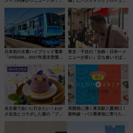
ンマン列車がリニューアル！内
園」にパンストックプロデュー
外装デザイン公開 デビューは
スの新業態『Land Bageri』8/7
今年12月
オープン 秋からはビストロ営業
も！
日本初の水素ハイブリッド電車
東京・千住の「自称・日本一メ
「HYBARI」2027年度末営業運
ニューが多い」立ち食いそば屋
転へ 鉄道・発電・まちづくり
とは？ ＢＳ日テレ『ドランク塚
で水素利活用が加速
地のふらっと立ち食いそば』
7/27夜10時～放送
名古屋で会いに行きたい！わか
再開発に沸く東京駅八重洲口！
さ生活とコラボした紫の「ブル
新幹線・バス乗車前に寄りたい
ーベリーぴよりん」期間限定販
「ヤエチカ」2026年夏の「ひん
売
やり＆スタミナグルメ」6選【新
店舗も！】